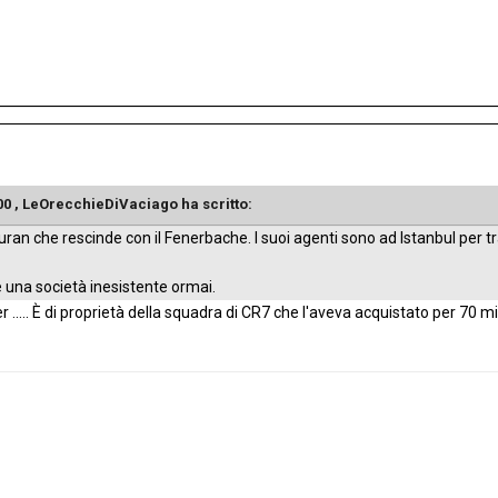
00 ,
LeOrecchieDiVaciago
ha scritto:
 Duran che rescinde con il Fenerbache. I suoi agenti sono ad Istanbul per
è una società inesistente ormai.
er ..... È di proprietà della squadra di CR7 che l'aveva acquistato per 70 m