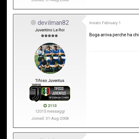
devilman82
Inviato
February 1
Juventino Le Roi
Boga arriva perche ha chi
Tifoso Juventus
2110
12015 messaggi
Joined: 31-Aug-2008