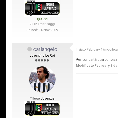
4821
21161 messaggi
Joined: 14-Nov-2009
carlangelo
Inviato
February 1
(modifica
Juventino Le Roi
Per curiosità qualcuno 
Modificato
February 1
da
Tifoso Juventus