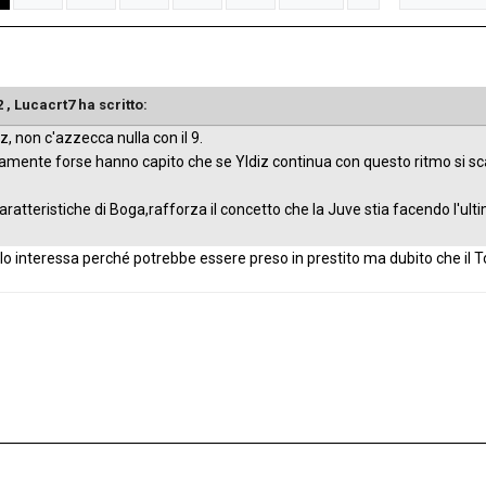
2 ,
Lucacrt7
ha scritto:
iz, non c'azzecca nulla con il 9.
mente forse hanno capito che se Yldiz continua con questo ritmo si sca
aratteristiche di Boga,rafforza il concetto che la Juve stia facendo l'ult
lo interessa perché potrebbe essere preso in prestito ma dubito che il Tot