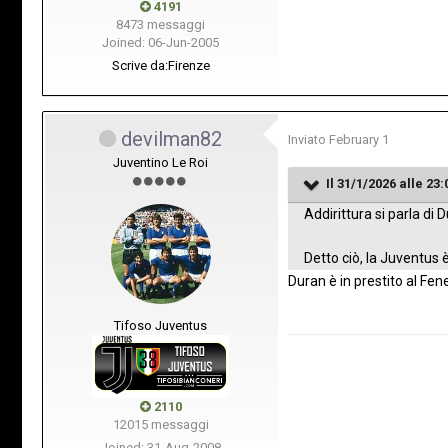
4191
8473 messaggi
Joined: 06-Jun-2005
Scrive da:
Firenze
devilman82
Inviato
February 1
Juventino Le Roi
Il 31/1/2026 alle 23:
Addirittura si parla di
Detto ciò, la Juventus 
Duran è in prestito al Fen
Tifoso Juventus
2110
12015 messaggi
Joined: 31-Aug-2008