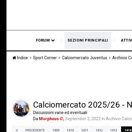
FORUM
SEZIONI PRINCIPALI
ATTI
Indice
Sport Corner
Calciomercato Juventus
Archivio 
Calciomercato 2025/26 - Not
Discussioni varie ed eventuali
Da
Morpheus ©
,
September 2, 2022
in
Archivio Calc
1409
1410
1411
1412
1413
1414
PRECEDENTE