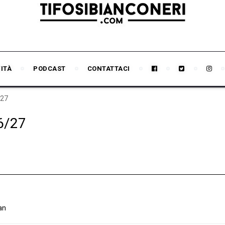
VITÀ
PODCAST
CONTATTACI
/27
6/27
an