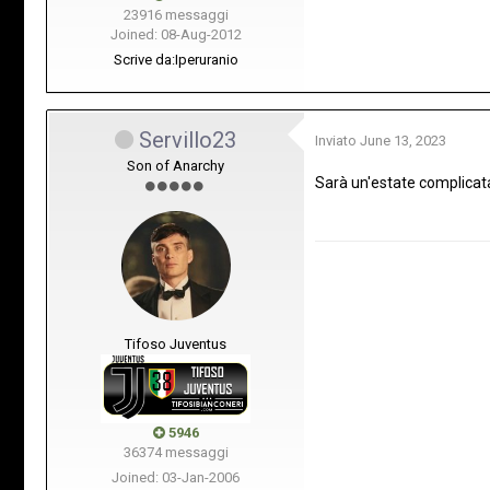
23916 messaggi
Joined: 08-Aug-2012
Scrive da:
Iperuranio
Servillo23
Inviato
June 13, 2023
Son of Anarchy
Sarà un'estate complicat
Tifoso Juventus
5946
36374 messaggi
Joined: 03-Jan-2006