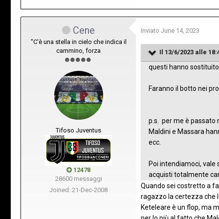
Cene
Inviato
June 14, 2023
"C'è una stella in cielo che indica il
cammino, forza
Il 13/6/2023 alle 18:
questi hanno sostituit
Faranno il botto nei pros
p.s. per me è passato m
Tifoso Juventus
Maldini e Massara hanno
ecc.
Poi intendiamoci, vale s
12478
acquisti totalmente can
28600 messaggi
Quando sei costretto a f
Joined: 21-Dec-2008
ragazzo la certezza che le
Keteleare è un flop, ma m
per lo più al fatto che Ma