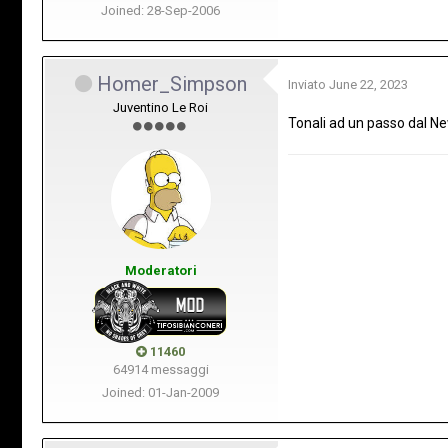
Joined: 28-Sep-2006
Homer_Simpson
Inviato
June 22, 2023
Juventino Le Roi
Tonali ad un passo dal New
Moderatori
11460
64914 messaggi
Joined: 01-Jan-2009