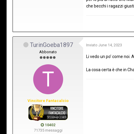
che becchi i ragazzi giust
TurinGoeba1897
Inviato
June 14, 2023
Abbonato
Li vedo un po’ come noi. A
La cosa certa è che in Ch
Vincitore Fantacalcio
10402
71735 messaggi