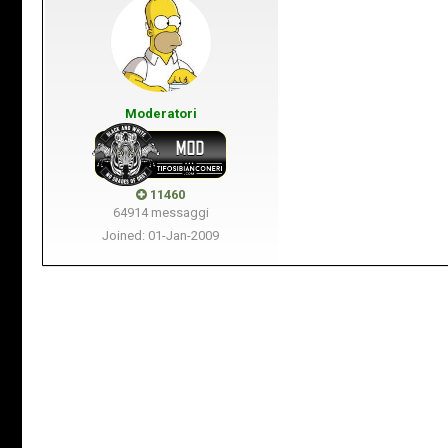
Moderatori
11460
64914 messaggi
Joined: 01-Jan-2009