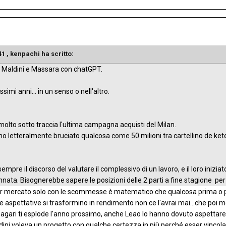
41 ,
kenpachi
ha scritto:
o Maldini e Massara con chatGPT.
simi anni... in un senso o nell'altro.
olto sotto traccia l'ultima campagna acquisti del Milan.
 letteralmente bruciato qualcosa come 50 milioni tra cartellino de ketel
empre il discorso del valutare il complessivo di un lavoro, e il loro iniz
nata. Bisognerebbe sapere le posizioni delle 2 parti a fine stagione per
ar mercato solo con le scommesse è matematico che qualcosa prima o p
 aspettative si trasformino in rendimento non ce l'avrai mai...che poi mo
agari ti esplode l'anno prossimo, anche Leao lo hanno dovuto aspettare
ldini voleva un progetto con qualche certezza in più perché esser vincola