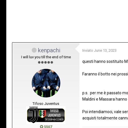
kenpachi
Inviato
June 13, 2023
I will luv you till the end of time
questi hanno sostituito 
Faranno il botto nei prossi
p.s. per me è passato mol
Maldini e Massara hanno l
Tifoso Juventus
Poi intendiamoci, vale sem
acquisti totalmente canna
5507