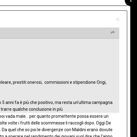
eare, prestiti onerosi, commissioni e stipendione Origi,
iato 5 anni fa è più che positivo, ma resta un'ultima campagna
 trarre qualche conclusione in più
oi vada male... per quanto promettente possa essere un
lte volte i frutti delle scommesse li raccogli dopo. Oggi De
. Da quel che so poi le divergenze con Maldini erano dovute
to a sperare nel rendimento dei giovani vuol dire che l'anno