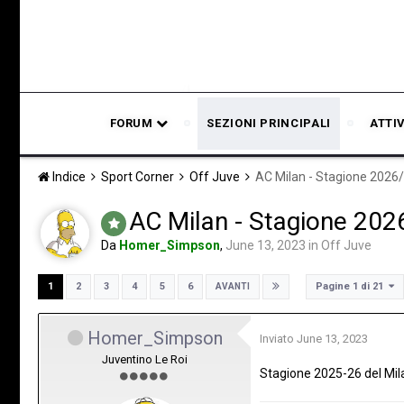
FORUM
SEZIONI PRINCIPALI
ATTI
Indice
Sport Corner
Off Juve
AC Milan - Stagione 2026
AC Milan - Stagione 202
Da
Homer_Simpson
,
June 13, 2023
in
Off Juve
Pagine 1 di 21
1
2
3
4
5
6
AVANTI
Homer_Simpson
Inviato
June 13, 2023
Juventino Le Roi
Stagione 2025-26 del Mil