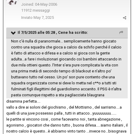
Joined: 04-May-2006
11912 messaggi
Inviato
May 7, 2025
Il 7/5/2025 alle 05:28 ,
Cene
ha scritto:
Non c'è nulla di paranormale... semplicemente hanno giocato
contro una squadra che gioca a calcio da schifo perché il calcio
è fatto di attacco e difesa e a calcio si gioca con la gente
adulta...a fare i rivoluzionari giocando coi bambini attaccando in
due mila ottieni questo. l'Inter s'era pure complicata la vita con
una prima metà di secondo tempo di blackout e n'altro po'
buttavano tutto nel cesso. Un po' son pure contento che una
squadra organizzata come si deve lo metta nel c**o a tutti sti
fulminati figli illegittimi del guardiolismo accanito. Il PSG è n'altra
pasta comunque rispetto a sta pagliacciata blaugrana
disamina perfetta....
vallo a dire ai soloni del giochismo , del Mottismo , del sarrismo....a
quelli di una juve possesso palla , tutti in attacco...yuuuuuuuu......
le partite si vincono cosi , come facevamo noi , tanta abnegazione ,
agonismo , giocatori che danno tutto , buona difesa.....siamo italiani , il
nostro calcio è questo...è abbiamo vinto tanto ...invece no...bisognava