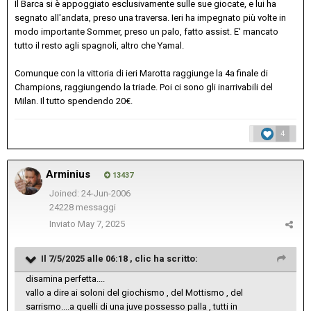
Il Barca si è appoggiato esclusivamente sulle sue giocate, e lui ha
segnato all'andata, preso una traversa. Ieri ha impegnato più volte in
modo importante Sommer, preso un palo, fatto assist. E' mancato
tutto il resto agli spagnoli, altro che Yamal.
Comunque con la vittoria di ieri Marotta raggiunge la 4a finale di
Champions, raggiungendo la triade. Poi ci sono gli inarrivabili del
Milan. Il tutto spendendo 20€.
4
Arminius
13437
Joined: 24-Jun-2006
24228 messaggi
Inviato
May 7, 2025
Il 7/5/2025 alle 06:18 ,
clic
ha scritto:
disamina perfetta....
vallo a dire ai soloni del giochismo , del Mottismo , del
sarrismo....a quelli di una juve possesso palla , tutti in