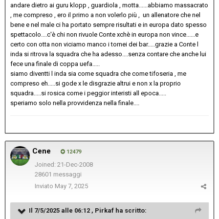
andare dietro ai guru klopp , guardiola , motta......abbiamo massacrato
, me compreso , ero il primo a non volerlo più , un allenatore che nel
bene e nel male ci ha portato sempre risultati e in europa dato spesso
spettacolo....c'è chi non rivuole Conte xchè in europa non vince......e
certo con otta non viciamo manco i tornei dei bar.....grazie a Conte l
inda si ritrova la squadra che ha adesso....senza contare che anche lui
fece una finale di coppa uefa.....
siamo diventti l inda sia come squadra che come tifoseria , me
compreso eh.....si gode x le disgrazie altrui e non x la proprio
squadra.....si rosica come i peggior interisti all epoca.....
speriamo solo nella provvidenza nella finale....
Cene
12479
Joined: 21-Dec-2008
28601 messaggi
Inviato
May 7, 2025
Il 7/5/2025 alle 06:12 ,
Pirkaf
ha scritto: