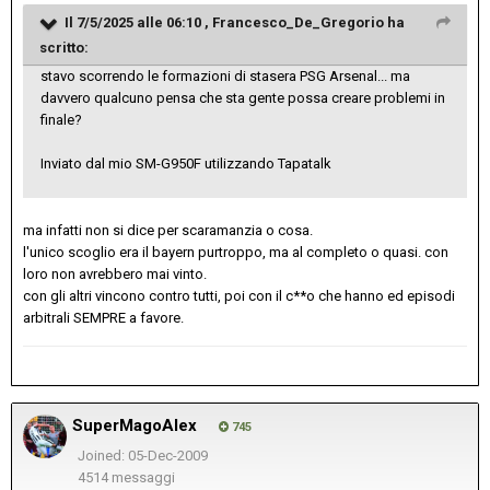
Il 7/5/2025 alle 06:10 ,
Francesco_De_Gregorio
ha
scritto:
stavo scorrendo le formazioni di stasera PSG Arsenal... ma
davvero qualcuno pensa che sta gente possa creare problemi in
finale?
Inviato dal mio SM-G950F utilizzando Tapatalk
ma infatti non si dice per scaramanzia o cosa.
l'unico scoglio era il bayern purtroppo, ma al completo o quasi. con
loro non avrebbero mai vinto.
con gli altri vincono contro tutti, poi con il c**o che hanno ed episodi
arbitrali SEMPRE a favore.
SuperMagoAlex
745
Joined: 05-Dec-2009
4514 messaggi