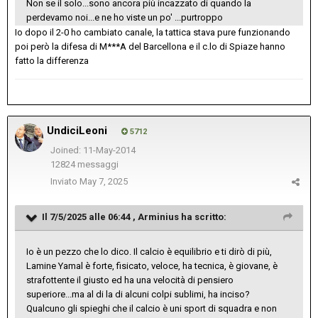
Non se il solo...sono ancora più incazzato di quando la
perdevamo noi...e ne ho viste un po' ...purtroppo
Io dopo il 2-0 ho cambiato canale, la tattica stava pure funzionando
poi però la difesa di M***A del Barcellona e il c.lo di Spiaze hanno
fatto la differenza
UndiciLeoni
5712
Joined: 11-May-2014
12824 messaggi
Inviato
May 7, 2025
Il 7/5/2025 alle 06:44 ,
Arminius
ha scritto:
Io è un pezzo che lo dico. Il calcio è equilibrio e ti dirò di più,
Lamine Yamal è forte, fisicato, veloce, ha tecnica, è giovane, è
strafottente il giusto ed ha una velocità di pensiero
superiore...ma al di la di alcuni colpi sublimi, ha inciso?
Qualcuno gli spieghi che il calcio è uni sport di squadra e non