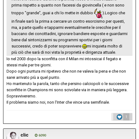
prima rispetto a quanto non facessi da giovincella ( e non sono
troppo "grande", guai a chi lo mette in dubbio
).Logico che
in finale sarò la prima a cercare un contro esorcismo per questi,
ma, a parte quello e tapparmi eventualmente le orecchie per il
baccano dei concittadini, ignorare bandiere esposte e guardarmi
bene dal sintonizzarmi su programmi sportivi per i giorni
successivi, credo di poter sopravvivere
mi inquieta molto di
più ciò che sarà di noi vista la proprietà e dirigenza attuale.
Io nel 2003 dopo la sconfitta con il Milan mi intossicai il fegato e
stessi male per tre giorni.
Dopo ogni puntura mi ripetevo che non ne valeva la pena e che non
sarei arrivato più a quel punto.
Ho mantenuto la parola, tanto che persino calciopoli o le successive
sconfitte in Champions mi sono scivolate via in maniera più leggera.
Sopravviveremo.
Il problema siamo noi, non l'Inter che vince una semifinale.
1
clic
6090