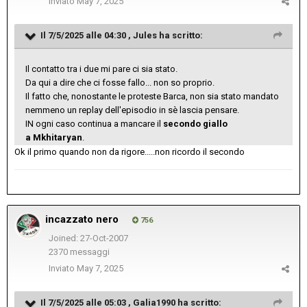
Inviato
May 7, 2025
Il 7/5/2025 alle 04:30 ,
Jules
ha scritto:
Il contatto tra i due mi pare ci sia stato.
Da qui a dire che ci fosse fallo... non so proprio.
Il fatto che, nonostante le proteste Barca, non sia stato mandato
nemmeno un replay dell'episodio in sè lascia pensare.
IN ogni caso continua a mancare il
secondo giallo
a Mkhitaryan
.
Ok il primo quando non da rigore.....non ricordo il secondo
incazzato nero
756
Joined: 27-Oct-2007
2370 messaggi
Inviato
May 7, 2025
Il 7/5/2025 alle 05:03 ,
Galia1990
ha scritto: