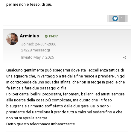
per me non è fesso, di più.
1
Arminius
13437
Joined: 24-Jun-2006
24228 messaggi
Inviato
May 7, 2025
Qualcuno gentilmente può spiegarmi dove sta l'eccelllenza tattica di
una squadra che, in vantaggio a tre dalla fine riesce a prendere un gol
in contropiede da uns squadra sfinita che non si regge in piedi e che
fa fatica a fare due passaggi di fila.
Poi per carita, bellini, propositivi, fenomeni, ballerini ed artisti sempre
allla ricerca della cosa più complicata, ma dubito che il tifoso
blaugrana sia rimasto soffisfatto delle due gare. Se io sono il
presidente del Barcellona li prendo tutti a calci nel sedere fino a che
non mi si apre la scarpa.
Detto questo telecronaca imbarazzante.