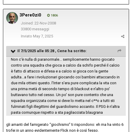
3Pere0zi0
1806
Joined: 22-Nov-2008
33800 messaggi
Inviato
May 7, 2025
Il 7/5/2025 alle 05:28 ,
Cene
ha scritto:
Non c'è nulla di paranormale... semplicemente hanno giocato
contro una squadra che gioca a calcio da schifo perché il calcio
è fatto di attacco e difesa e a calcio si gioca con la gente
adulta...a fare i rivoluzionari giocando coi bambini attaccando in
due mila ottieni questo. l'Inter s'era pure complicata la vita con
una prima metà di secondo tempo di blackout e n'altro po'
buttavano tutto nel cesso. Un po' son pure contento che una
squadra organizzata come si deve lo metta nel c**o a tutti sti
fulminati figli illegittimi del guardiolismo accanito. Il PSG è n'altra
pasta comunque rispetto a sta pagliacciata blaugrana
gli amanti del famigerato “giochismo” ti rispondono: eh ma ha vinto 6
trofei in un anno evidentemente Flick non è così fesso.