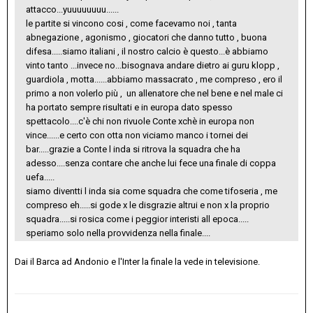
attacco...yuuuuuuuu......
le partite si vincono cosi , come facevamo noi , tanta
abnegazione , agonismo , giocatori che danno tutto , buona
difesa.....siamo italiani , il nostro calcio è questo...è abbiamo
vinto tanto ...invece no...bisognava andare dietro ai guru klopp ,
guardiola , motta......abbiamo massacrato , me compreso , ero il
primo a non volerlo più , un allenatore che nel bene e nel male ci
ha portato sempre risultati e in europa dato spesso
spettacolo....c'è chi non rivuole Conte xchè in europa non
vince......e certo con otta non viciamo manco i tornei dei
bar.....grazie a Conte l inda si ritrova la squadra che ha
adesso....senza contare che anche lui fece una finale di coppa
uefa.....
siamo diventti l inda sia come squadra che come tifoseria , me
compreso eh.....si gode x le disgrazie altrui e non x la proprio
squadra.....si rosica come i peggior interisti all epoca.....
speriamo solo nella provvidenza nella finale....
Dai il Barca ad Andonio e l'Inter la finale la vede in televisione.