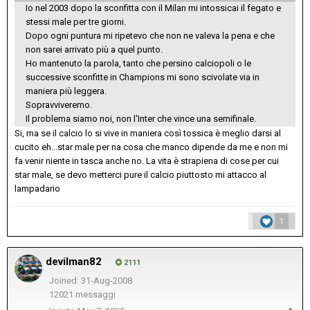
Io nel 2003 dopo la sconfitta con il Milan mi intossicai il fegato e
stessi male per tre giorni.
Dopo ogni puntura mi ripetevo che non ne valeva la pena e che
non sarei arrivato più a quel punto.
Ho mantenuto la parola, tanto che persino calciopoli o le
successive sconfitte in Champions mi sono scivolate via in
maniera più leggera.
Sopravviveremo.
Il problema siamo noi, non l'Inter che vince una semifinale.
Si, ma se il calcio lo si vive in maniera così tossica è meglio darsi al
cucito eh...star male per na cosa che manco dipende da me e non mi
fa venir niente in tasca anche no. La vita è strapiena di cose per cui
star male, se devo metterci pure il calcio piuttosto mi attacco al
lampadario
1
devilman82
2111
Joined: 31-Aug-2008
12021 messaggi