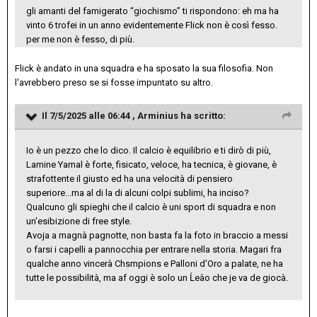
gli amanti del famigerato “giochismo” ti rispondono: eh ma ha
vinto 6 trofei in un anno evidentemente Flick non è così fesso.
per me non è fesso, di più.
Flick è andato in una squadra e ha sposato la sua filosofia. Non
l'avrebbero preso se si fosse impuntato su altro.
Il 7/5/2025 alle 06:44 ,
Arminius
ha scritto:
Io è un pezzo che lo dico. Il calcio è equilibrio e ti dirò di più,
Lamine Yamal è forte, fisicato, veloce, ha tecnica, è giovane, è
strafottente il giusto ed ha una velocità di pensiero
superiore...ma al di la di alcuni colpi sublimi, ha inciso?
Qualcuno gli spieghi che il calcio è uni sport di squadra e non
un'esibizione di free style.
Avoja a magnà pagnotte, non basta fa la foto in braccio a messi
o farsi i capelli a pannocchia per entrare nella storia. Magari fra
qualche anno vincerà Chsmpions e Palloni d'Oro a palate, ne ha
tutte le possibilità, ma af oggi è solo un Ĺeào che je va de giocà.