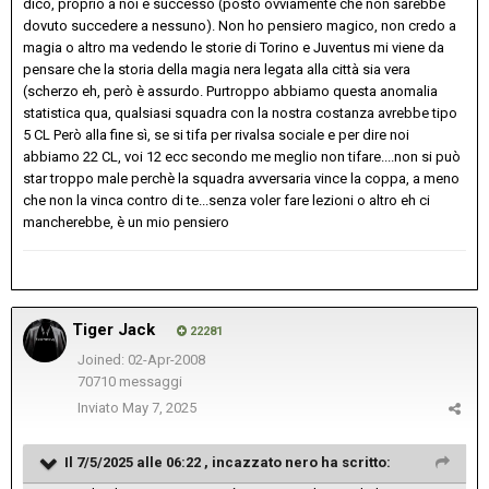
dico, proprio a noi è successo (posto ovviamente che non sarebbe
dovuto succedere a nessuno). Non ho pensiero magico, non credo a
magia o altro ma vedendo le storie di Torino e Juventus mi viene da
pensare che la storia della magia nera legata alla città sia vera
(scherzo eh, però è assurdo. Purtroppo abbiamo questa anomalia
statistica qua, qualsiasi squadra con la nostra costanza avrebbe tipo
5 CL Però alla fine sì, se si tifa per rivalsa sociale e per dire noi
abbiamo 22 CL, voi 12 ecc secondo me meglio non tifare....non si può
star troppo male perchè la squadra avversaria vince la coppa, a meno
che non la vinca contro di te...senza voler fare lezioni o altro eh ci
mancherebbe, è un mio pensiero
Tiger Jack
22281
Joined: 02-Apr-2008
70710 messaggi
Inviato
May 7, 2025
Il 7/5/2025 alle 06:22 ,
incazzato nero
ha scritto: