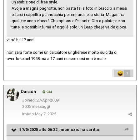
un'esibizione di free style.
Avoja a magnà pagnotte, non basta fa la foto in braccio a messi
o farsi i capelli a pannocchia per entrare nella storia. Magari fra
qualche anno vincerà Chsmpions e Palloni d'Oro a palate, ne ha
tutte le possibilità, ma af oggi è solo un Ĺeào che je va de giocà.
vabè ha 17 anni
non sarà forte come un calciatore ungherese morto suicida di
overdose nel 1958 ma a 17 anni essere così non è male
1
Darsch
934
Joined: 27-Apr-2009
3005 messaggi
Inviato
May 7, 2025
Il 7/5/2025 alle 06:32 ,
mamozio
ha scritto: