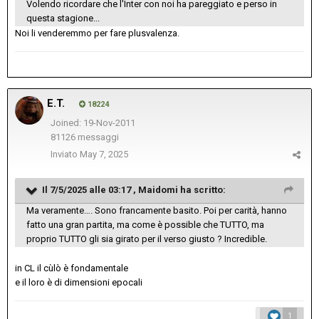
Volendo ricordare che l'Inter con noi ha pareggiato e perso in
questa stagione...
Noi li venderemmo per fare plusvalenza.
E.T.
18224
Joined: 19-Nov-2011
81126 messaggi
Inviato
May 7, 2025
Il 7/5/2025 alle 03:17 ,
Maidomi
ha scritto:
Ma veramente…. Sono francamente basito. Poi per carità, hanno
fatto una gran partita, ma come è possible che TUTTO, ma
proprio TUTTO gli sia girato per il verso giusto ? Incredible.
in CL il cùlò è fondamentale
e il loro è di dimensioni epocali
1