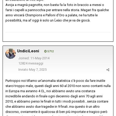
Avoja a magnà pagnotte, non basta fa la foto in braccio a messi o
farsi i capelli a pannocchia per entrare nella storia. Magari fra qualche
anno vincerà Chsmpions e Palloni d'Oro a palate, ne ha tutte le
possibilità, ma af oggi è solo un Ĺeào che je va de giocà.
UndiciLeoni
5712
Joined: 11-May-2014
12824 messaggi
Inviato
May 7, 2025
Purtroppo noi tifiamo un'anomalia statistica c'è poco da fare inutile
starci troppo male, questi dagli anni 60 al 2010 non sono contanti nulla
in Europa ma avranno 4 CL, noi abbiamo avuto una costanza
incredibile andando in finale ogni decennio dagli anni 70 agli anni
2010, e abbiamo perso le finali in tutti i modi possibili...senza contare
che abbiamo avuto due tragedie in 9 finali..ma questo è un altro
discorso, ovviamente è qualcosa di ben più importate e tragico però