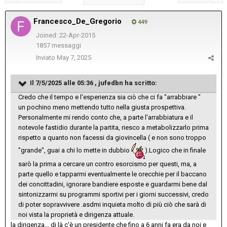
Francesco_De_Gregorio
449
Joined: 22-Apr-2015
1857 messaggi
Inviato
May 7, 2025
Il 7/5/2025 alle 05:36 , jufedbn ha scritto:
Credo che il tempo e l'esperienza sia ciò che ci fa "arrabbiare "
un pochino meno mettendo tutto nella giusta prospettiva.
Personalmente mi rendo conto che, a parte l'arrabbiatura e il
notevole fastidio durante la partita, riesco a metabolizzarlo prima
rispetto a quanto non facessi da giovincella ( e non sono troppo
"grande", guai a chi lo mette in dubbio
).Logico che in finale
sarò la prima a cercare un contro esorcismo per questi, ma, a
parte quello e tapparmi eventualmente le orecchie per il baccano
dei concittadini, ignorare bandiere esposte e guardarmi bene dal
sintonizzarmi su programmi sportivi per i giorni successivi, credo
di poter sopravvivere .asdmi inquieta molto di più ciò che sarà di
noi vista la proprietà e dirigenza attuale.
la dirigenza... di là c'è un presidente che fino a 6 anni fa era da noi e