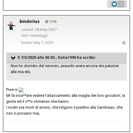
1
bindorius
1770
Joined: 28-May-2007
4361 messaggi
Inviato
May 7, 2025
Il 7/5/2025 alle 05:03 ,
Galia1990
ha scritto:
Non ho dormito dal nervoso, assurdo avere ancora ste paturnie
alla mia età.
Pure io
Mi fa inca**are vedere l’attaccamento alla maglia dei loro giocatori, la
grinta ed il c**o immenso che hanno.
I nostri ora morti di sonno, che tolgono il piedino alla Cambiaso, che
non ci provano mai,