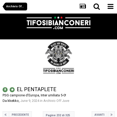
Archivio Off Juve
EL PENTAPLETE
PSG campione d’Europa, Inter umiliata 5-0!
Da
kkekko
,
June 9, 2024
in
Archivio Off Juve
PRECEDENTE
AVANTI
Pagine 232 di 325