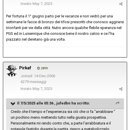
Inviato
May 7, 2025
Per fortuna il 1° giugno parto per le vacanze e non vedrò per una
settimane le facce di bronzo dei tifosi prescritti che conosco aggirarsi
trionfanti per vie della città. Nutro ancora qualche flebile speranza nel
PGS ed in Luisenrique che conosce bene il nostro calcio e ce l'ha
piazzato nel deretano già una volta.
Pirkaf
2899
Joined: 14-Dec-2006
6279 messaggi
Inviato
May 7, 2025
Il 7/5/2025 alle 05:36 ,
jufedbn
ha scritto:
Credo che il tempo e l'esperienza sia ciò che ci fa "arrabbiare "
un pochino meno mettendo tutto nella giusta prospettiva.
Personalmente mi rendo conto che, a parte l'arrabbiatura e il
notevole fastidio durante la partita, riesco a metabolizzarlo