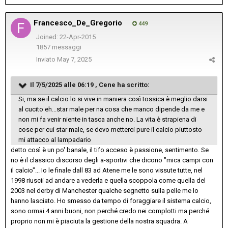
Francesco_De_Gregorio
449
Joined: 22-Apr-2015
1857 messaggi
Inviato
May 7, 2025
Il 7/5/2025 alle 06:19 ,
Cene
ha scritto:
Si, ma se il calcio lo si vive in maniera così tossica è meglio darsi
al cucito eh...star male per na cosa che manco dipende da me e
non mi fa venir niente in tasca anche no. La vita è strapiena di
cose per cui star male, se devo metterci pure il calcio piuttosto
mi attacco al lampadario
detto così è un po' banale, il tifo acceso è passione, sentimento. Se
no è il classico discorso degli a-sportivi che dicono "mica campi con
il calcio"... Io le finale dall 83 ad Atene me le sono vissute tutte, nel
1998 riuscii ad andare a vederla e quella scoppola come quella del
2003 nel derby di Manchester qualche segnetto sulla pelle me lo
hanno lasciato. Ho smesso da tempo di foraggiare il sistema calcio,
sono ormai 4 anni buoni, non perché credo nei complotti ma perché
proprio non mi è piaciuta la gestione della nostra squadra. A