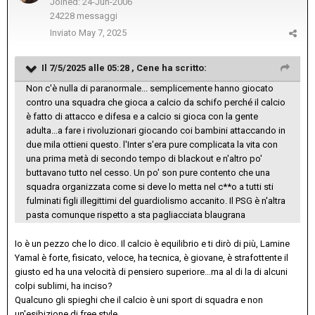
Joined: 24-Jun-2006
24228 messaggi
Inviato
May 7, 2025
Il 7/5/2025 alle 05:28 ,
Cene
ha scritto:
Non c'è nulla di paranormale... semplicemente hanno giocato
contro una squadra che gioca a calcio da schifo perché il calcio
è fatto di attacco e difesa e a calcio si gioca con la gente
adulta...a fare i rivoluzionari giocando coi bambini attaccando in
due mila ottieni questo. l'Inter s'era pure complicata la vita con
una prima metà di secondo tempo di blackout e n'altro po'
buttavano tutto nel cesso. Un po' son pure contento che una
squadra organizzata come si deve lo metta nel c**o a tutti sti
fulminati figli illegittimi del guardiolismo accanito. Il PSG è n'altra
pasta comunque rispetto a sta pagliacciata blaugrana
Io è un pezzo che lo dico. Il calcio è equilibrio e ti dirò di più, Lamine
Yamal è forte, fisicato, veloce, ha tecnica, è giovane, è strafottente il
giusto ed ha una velocità di pensiero superiore...ma al di la di alcuni
colpi sublimi, ha inciso?
Qualcuno gli spieghi che il calcio è uni sport di squadra e non
un'esibizione di free style.