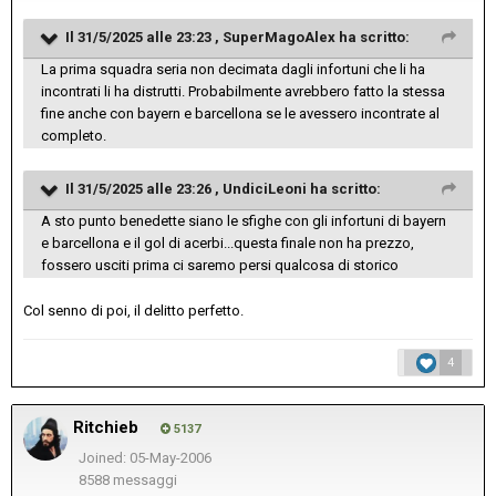
Il 31/5/2025 alle 23:23 ,
SuperMagoAlex
ha scritto:
La prima squadra seria non decimata dagli infortuni che li ha
incontrati li ha distrutti. Probabilmente avrebbero fatto la stessa
fine anche con bayern e barcellona se le avessero incontrate al
completo.
Il 31/5/2025 alle 23:26 ,
UndiciLeoni
ha scritto:
A sto punto benedette siano le sfighe con gli infortuni di bayern
e barcellona e il gol di acerbi...questa finale non ha prezzo,
fossero usciti prima ci saremo persi qualcosa di storico
Col senno di poi, il delitto perfetto.
4
Ritchieb
5137
Joined: 05-May-2006
8588 messaggi