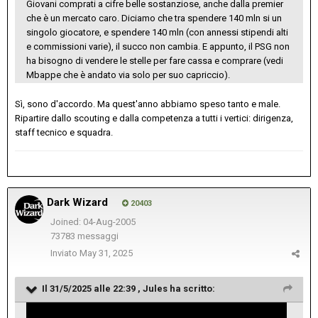
Giovani comprati a cifre belle sostanziose, anche dalla premier
che è un mercato caro. Diciamo che tra spendere 140 mln si un
singolo giocatore, e spendere 140 mln (con annessi stipendi alti
e commissioni varie), il succo non cambia. E appunto, il PSG non
ha bisogno di vendere le stelle per fare cassa e comprare (vedi
Mbappe che è andato via solo per suo capriccio).
Sì, sono d'accordo. Ma quest'anno abbiamo speso tanto e male.
Ripartire dallo scouting e dalla competenza a tutti i vertici: dirigenza,
staff tecnico e squadra.
Dark Wizard
20403
Joined: 04-Aug-2005
73783 messaggi
Inviato
May 31, 2025
Il 31/5/2025 alle 22:39 ,
Jules
ha scritto: