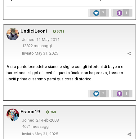
7
1
UndiciLeoni
5711
Joined: 11-May-2014
12822 messaggi
Inviato
May 31, 2025
A sto punto benedette siano le sfighe con gli infortuni di bayern e
barcellona e il gol di acerbi...questa finale non ha prezzo, fossero
usciti prima ci saremo persi qualcosa di storico
7
1
Franci19
768
Joined: 21-Feb-2008
4671 messaggi
Inviato
May 31, 2025