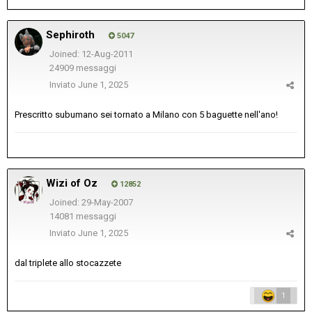
Sephiroth
5047
Joined: 12-Aug-2011
24909 messaggi
Inviato
June 1, 2025
Prescritto subumano sei tornato a Milano con 5 baguette nell'ano!
Wizi of Oz
12852
Joined: 29-May-2007
14081 messaggi
Inviato
June 1, 2025
dal triplete allo stocazzete
1