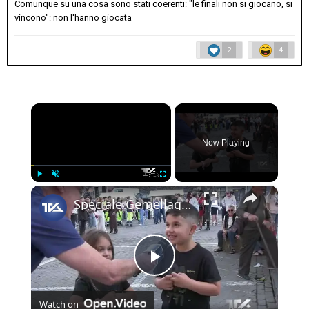
Comunque su una cosa sono stati coerenti: "le finali non si giocano, si
vincono": non l'hanno giocata
2
4
×
Now Playing
×
Play
Unmute
Fullscreen
Speciale Gemellaggio Adrano - Namur | Maggio 2026
Play
Watch on