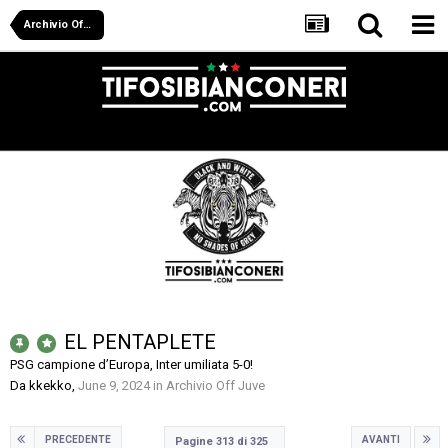
Archivio Off Juve
EL PENTAPLETE
PSG campione d’Europa, Inter umiliata 5-0!
Da
kkekko
,
June 9, 2024
in
Archivio Off Juve
PRECEDENTE
AVANTI
Pagine 313 di 325