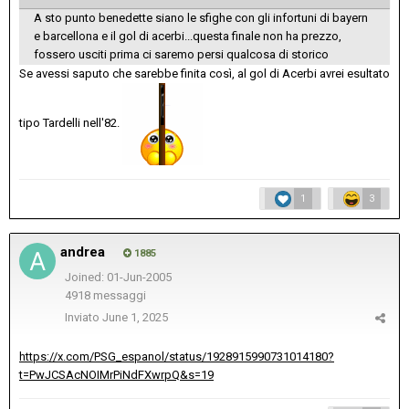
A sto punto benedette siano le sfighe con gli infortuni di bayern
e barcellona e il gol di acerbi...questa finale non ha prezzo,
fossero usciti prima ci saremo persi qualcosa di storico
Se avessi saputo che sarebbe finita così, al gol di Acerbi avrei esultato
tipo Tardelli nell'82.
1
3
andrea
1885
Joined: 01-Jun-2005
4918 messaggi
Inviato
June 1, 2025
https://x.com/PSG_espanol/status/1928915990731014180?
t=PwJCSAcNOIMrPiNdFXwrpQ&s=19