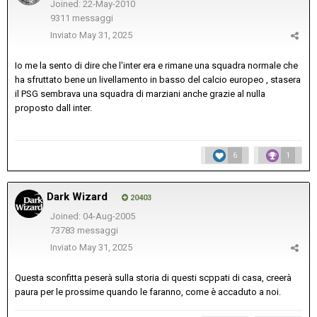
Joined: 22-May-2010
9311 messaggi
Inviato
May 31, 2025
Io me la sento di dire che l'inter era e rimane una squadra normale che
ha sfruttato bene un livellamento in basso del calcio europeo , stasera
il PSG sembrava una squadra di marziani anche grazie al nulla
proposto dall inter.
6
1
Dark Wizard
20403
Joined: 04-Aug-2005
73783 messaggi
Inviato
May 31, 2025
Questa sconfitta peserà sulla storia di questi scppati di casa, creerà
paura per le prossime quando le faranno, come è accaduto a noi.