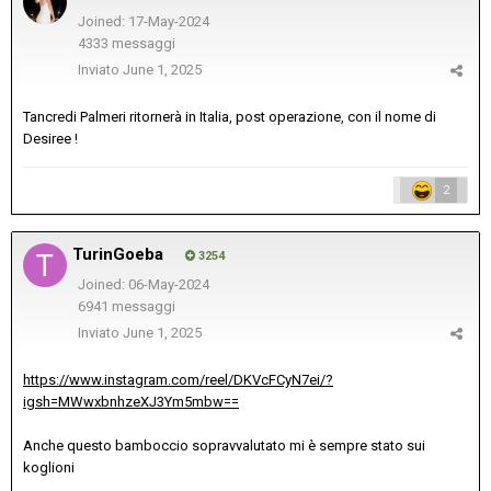
Joined: 17-May-2024
4333 messaggi
Inviato
June 1, 2025
Tancredi Palmeri ritornerà in Italia, post operazione, con il nome di
Desiree !
2
TurinGoeba
3254
Joined: 06-May-2024
6941 messaggi
Inviato
June 1, 2025
https://www.instagram.com/reel/DKVcFCyN7ei/?
igsh=MWwxbnhzeXJ3Ym5mbw==
Anche questo bamboccio sopravvalutato mi è sempre stato sui
koglioni