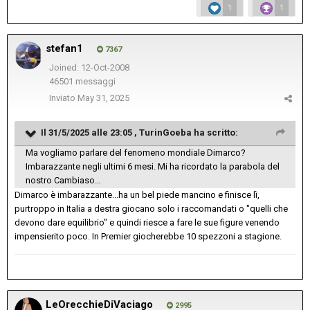
1
1
stefan1
7367
Joined: 12-Oct-2008
46501 messaggi
Inviato
May 31, 2025
Il 31/5/2025 alle 23:05 ,
TurinGoeba
ha scritto:
Ma vogliamo parlare del fenomeno mondiale Dimarco?
Imbarazzante negli ultimi 6 mesi. Mi ha ricordato la parabola del
nostro Cambiaso…
Dimarco è imbarazzante...ha un bel piede mancino e finisce lì,
purtroppo in Italia a destra giocano solo i raccomandati o "quelli che
devono dare equilibrio" e quindi riesce a fare le sue figure venendo
impensierito poco. In Premier giocherebbe 10 spezzoni a stagione.
LeOrecchieDiVaciago
2995