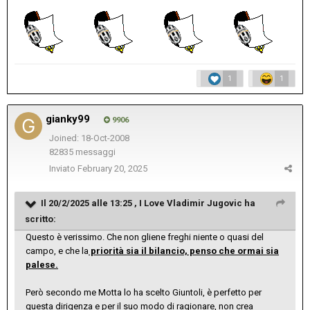
1
1
gianky99
9906
Joined: 18-Oct-2008
82835 messaggi
Inviato
February 20, 2025
Il 20/2/2025 alle 13:25 ,
I Love Vladimir Jugovic
ha
scritto:
Questo è verissimo. Che non gliene freghi niente o quasi del
campo, e che la
priorità sia il bilancio, penso che ormai sia
palese.
Però secondo me Motta lo ha scelto Giuntoli, è perfetto per
questa dirigenza e per il suo modo di ragionare, non crea