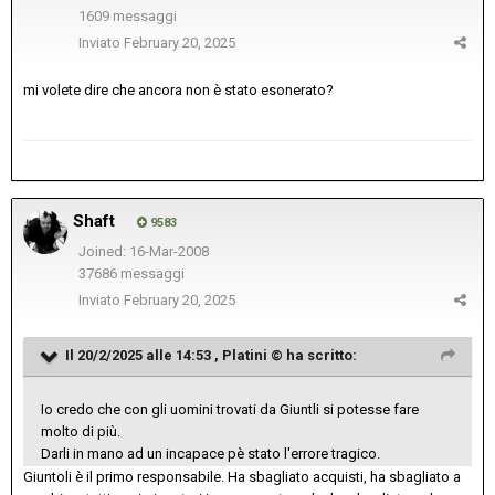
1609 messaggi
Inviato
February 20, 2025
mi volete dire che ancora non è stato esonerato?
Shaft
9583
Joined: 16-Mar-2008
37686 messaggi
Inviato
February 20, 2025
Il 20/2/2025 alle 14:53 ,
Platini ©
ha scritto:
Io credo che con gli uomini trovati da Giuntli si potesse fare
molto di più.
Darli in mano ad un incapace pè stato l'errore tragico.
Giuntoli è il primo responsabile. Ha sbagliato acquisti, ha sbagliato a