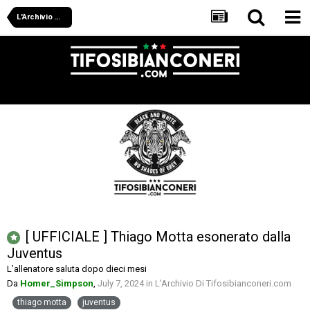
L'Archivio Di Tifosibianconeri.com
[ UFFICIALE ] Thiago Motta esonerato dalla
Juventus
L’allenatore saluta dopo dieci mesi
Da
Homer_Simpson
,
July 7, 2024
in
L'Archivio Di Tifosibianconeri.com
thiago motta
juventus