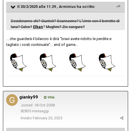
Il 20/2/2025 alle 11:29 ,
Arminius
ha scritto:
Decideranno chi? Giuntoli? Scannavino? L'Umin con il berretto di
lana? Calvo?
Elkan
?
Mughini? Zio canguro?
... che guarderà il bilancio è dirà "bravi avete ridotto le perdite e
tagliato i costi continuate"... end of game...
gianky99
9906
Joined: 18-Oct-2008
82835 messaggi
Inviato
February 20, 2025