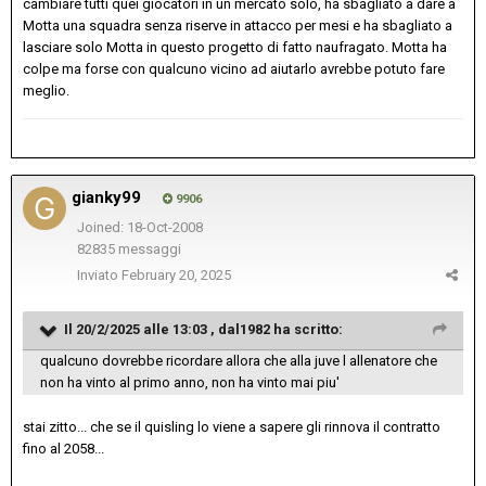
cambiare tutti quei giocatori in un mercato solo, ha sbagliato a dare a
Motta una squadra senza riserve in attacco per mesi e ha sbagliato a
lasciare solo Motta in questo progetto di fatto naufragato. Motta ha
colpe ma forse con qualcuno vicino ad aiutarlo avrebbe potuto fare
meglio.
gianky99
9906
Joined: 18-Oct-2008
82835 messaggi
Inviato
February 20, 2025
Il 20/2/2025 alle 13:03 ,
dal1982
ha scritto:
qualcuno dovrebbe ricordare allora che alla juve l allenatore che
non ha vinto al primo anno, non ha vinto mai piu'
stai zitto... che se il quisling lo viene a sapere gli rinnova il contratto
fino al 2058...