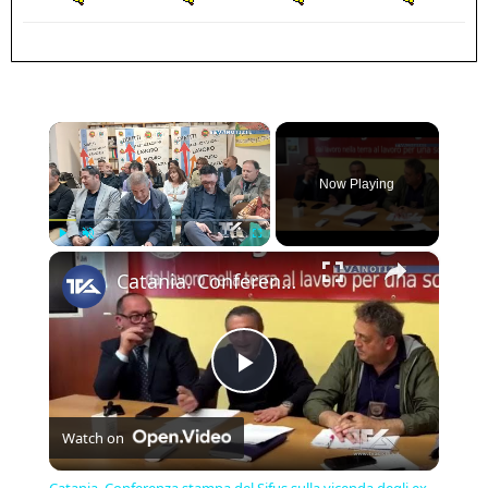
×
Now Playing
×
Play
Unmute
Fullscreen
Catania. Conferenza stampa del Sifus sulla vicenda degli ex operatori della formazione professionale
Play
Watch on
Video