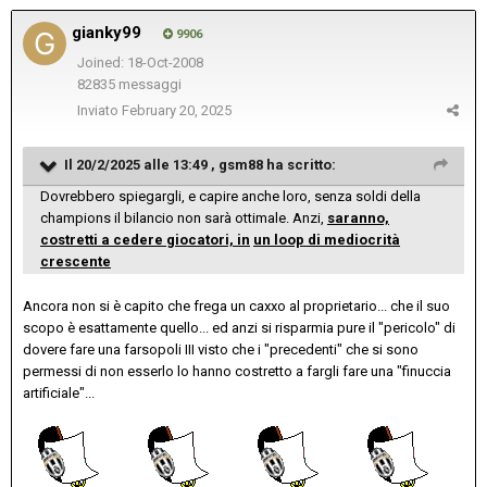
gianky99
9906
Joined: 18-Oct-2008
82835 messaggi
Inviato
February 20, 2025
Il 20/2/2025 alle 13:49 ,
gsm88
ha scritto:
Dovrebbero spiegargli, e capire anche loro, senza soldi della
champions il bilancio non sarà ottimale. Anzi,
saranno,
costretti a cedere giocatori, in
un loop di mediocrità
crescente
Ancora non si è capito che frega un caxxo al proprietario... che il suo
scopo è esattamente quello... ed anzi si risparmia pure il "pericolo" di
dovere fare una farsopoli III visto che i "precedenti" che si sono
permessi di non esserlo lo hanno costretto a fargli fare una "finuccia
artificiale"...