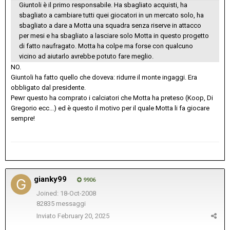
Giuntoli è il primo responsabile. Ha sbagliato acquisti, ha
sbagliato a cambiare tutti quei giocatori in un mercato solo, ha
sbagliato a dare a Motta una squadra senza riserve in attacco
per mesi e ha sbagliato a lasciare solo Motta in questo progetto
di fatto naufragato. Motta ha colpe ma forse con qualcuno
vicino ad aiutarlo avrebbe potuto fare meglio.
NO.
Giuntoli ha fatto quello che doveva: ridurre il monte ingaggi. Era
obbligato dal presidente.
Pewr questo ha comprato i calciatori che Motta ha preteso (Koop, Di
Gregorio ecc...) ed è questo il motivo per il quale Motta li fa giocare
sempre!
gianky99
9906
Joined: 18-Oct-2008
82835 messaggi
Inviato
February 20, 2025