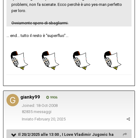
problemi, non fa scenate. Ecco perchè è uno yes-man perfetto
per loro.
Ovviamente spero di sbagliarmi.
... end... tutto il resto è "superfluo"...
gianky99
9906
Joined: 18-Oct-2008
82835 messaggi
Inviato
February 20, 2025
Il 20/2/2025 alle 13:00 ,
I Love Vladimir Jugovic
ha