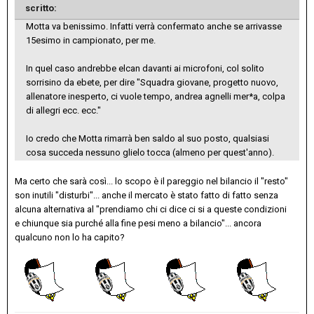
scritto:
Motta va benissimo. Infatti verrà confermato anche se arrivasse
15esimo in campionato, per me.
In quel caso andrebbe elcan davanti ai microfoni, col solito
sorrisino da ebete, per dire "Squadra giovane, progetto nuovo,
allenatore inesperto, ci vuole tempo, andrea agnelli mer*a, colpa
di allegri ecc. ecc."
Io credo che Motta rimarrà ben saldo al suo posto, qualsiasi
cosa succeda nessuno glielo tocca (almeno per quest'anno).
Ma certo che sarà così... lo scopo è il pareggio nel bilancio il "resto"
son inutili "disturbi"... anche il mercato è stato fatto di fatto senza
alcuna alternativa al "prendiamo chi ci dice ci si a queste condizioni
e chiunque sia purché alla fine pesi meno a bilancio"... ancora
qualcuno non lo ha capito?