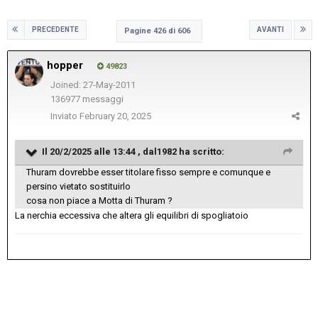
PRECEDENTE
AVANTI
Pagine 426 di 606
hopper
49823
Joined: 27-May-2011
136977 messaggi
Inviato
February 20, 2025
Il 20/2/2025 alle 13:44 ,
dal1982
ha scritto:
Thuram dovrebbe esser titolare fisso sempre e comunque e
persino vietato sostituirlo
cosa non piace a Motta di Thuram ?
La nerchia eccessiva che altera gli equilibri di spogliatoio