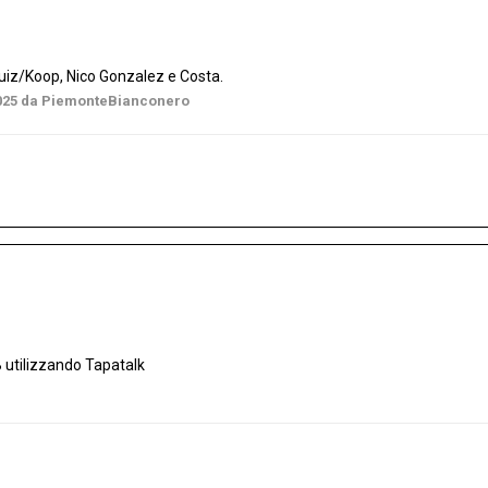
uiz/Koop, Nico Gonzalez e Costa.
025
da PiemonteBianconero
 utilizzando Tapatalk