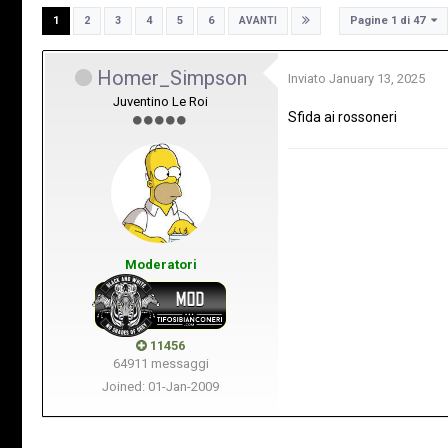
Pagine 1 di 47
1
2
3
4
5
6
AVANTI
Homer_Simpson
Inviato
January 13, 2025
Juventino Le Roi
Sfida ai rossoneri
Moderatori
11456
64911 messaggi
Joined: 01-Jan-2009