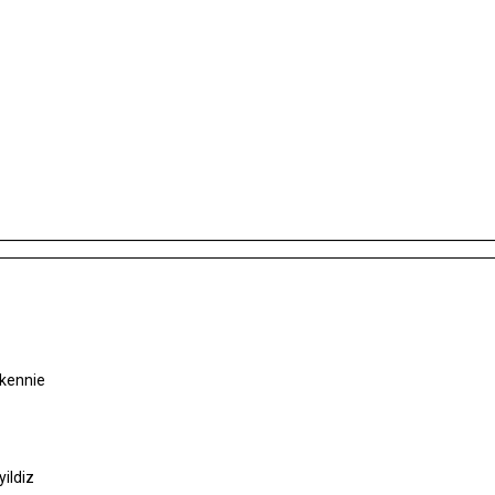
ckennie
ildiz