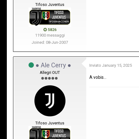
Tifoso Juventus
5826
11900 messaggi
Joined: 08-Jun-2007
● Ale Cerry ●
Inviato
January 15, 2025
Allegri OUT
A vobis…
Tifoso Juventus