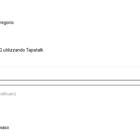
regorio
G utilizzando Tapatalk
dificato)
biaso