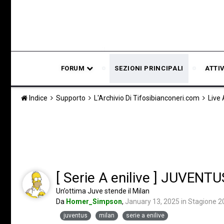
FORUM
SEZIONI PRINCIPALI
ATTI
Indice
Supporto
L'Archivio Di Tifosibianconeri.com
Live
[ Serie A enilive ] JUVENT
Un’ottima Juve stende il Milan
Da
Homer_Simpson
,
January 13, 2025
in
Stagione 
juventus
milan
serie a enilive