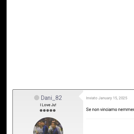
Dani_82
Inviato
January 15, 2025
I Love Ju!
Se non vinciamo nemmeno 