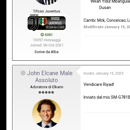
Weah Yldiz Mbangula
Dusan
Tifoso Juventus
Cambi: Mck, Conceicao, L
Modificato
January 15, 2
4081
13397 messaggi
Joined: 06-Oct-2021
Scrive da:
Alba
John Elcane Male
Inviato
January 15, 2025
Assoluto
Vendicare Riyad!
Adoratore di Elkann
Inviato dal mio SM-G781B