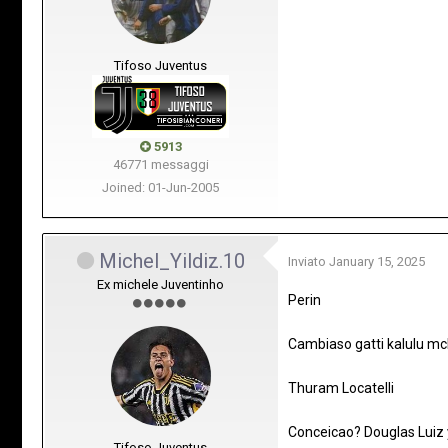
Tifoso Juventus
5913
46771 messaggi
Joined: 01-Jun-2005
Michel_Yildiz.10
Inviato
January 15, 2025
Ex michele Juventinho
Perin
Cambiaso gatti kalulu m
Thuram Locatelli
Conceicao? Douglas Luiz y
Tifoso Juventus