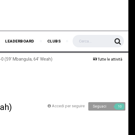
LEADERBOARD
CLUBS
2-0 (59’ Mbangula, 64’ Weah)
Tutte le attività
eah)
Accedi per seguire
Seguaci
10