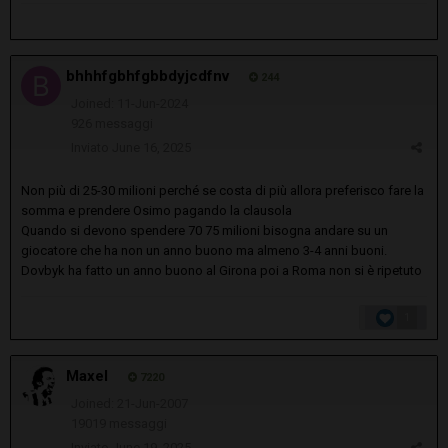
bhhhfgbhfgbbdyjcdfnv
244
Joined: 11-Jun-2024
926 messaggi
Inviato
June 16, 2025
Non più di 25-30 milioni perché se costa di più allora preferisco fare la
somma e prendere Osimo pagando la clausola
Quando si devono spendere 70 75 milioni bisogna andare su un
giocatore che ha non un anno buono ma almeno 3-4 anni buoni.
Dovbyk ha fatto un anno buono al Girona poi a Roma non si è ripetuto
1
Maxel
7220
Joined: 21-Jun-2007
19019 messaggi
Inviato
June 19, 2025