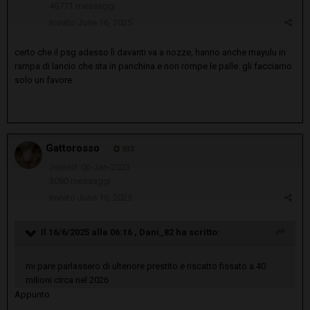
46771 messaggi
Inviato
June 16, 2025
certo che il psg adesso lì davanti va a nozze, hanno anche mayulu in
rampa di lancio che sta in panchina e non rompe le palle. gli facciamo
solo un favore
Gattorosso
933
Joined: 06-Jan-2023
3080 messaggi
Inviato
June 16, 2025
Il 16/6/2025 alle 06:16 ,
Dani_82
ha scritto:
mi pare parlassero di ulteriore prestito e riscatto fissato a 40
milioni circa nel 2026
Appunto