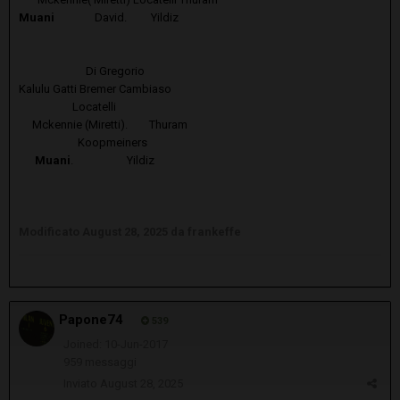
Muani
David. Yildiz
Di Gregorio
Kalulu Gatti Bremer Cambiaso
Locatelli
Mckennie (Miretti). Thuram
Koopmeiners
Muani
. Yildiz
Modificato
August 28, 2025
da frankeffe
Papone74
539
Joined: 10-Jun-2017
959 messaggi
Inviato
August 28, 2025