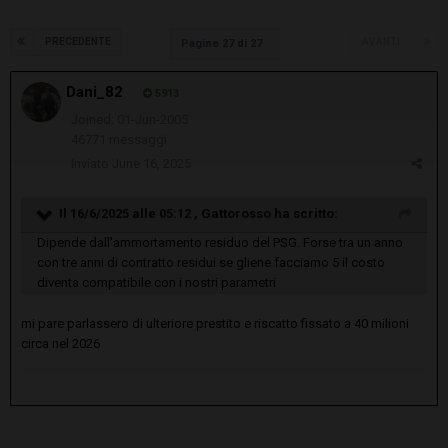
PRECEDENTE
AVANTI
Pagine 27 di 27
Dani_82
5913
Joined: 01-Jun-2005
46771 messaggi
Inviato
June 16, 2025
Il 16/6/2025 alle 05:12 ,
Gattorosso
ha scritto:
Dipende dall'ammortamento residuo del PSG. Forse tra un anno
con tre anni di contratto residui se gliene facciamo 5 il costo
diventa compatibile con i nostri parametri
mi pare parlassero di ulteriore prestito e riscatto fissato a 40 milioni
circa nel 2026