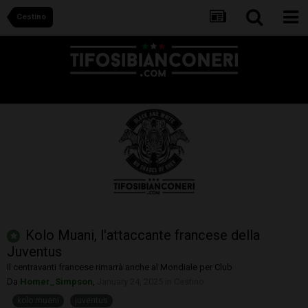
Cestino
Kolo Muani, l'attaccante francese della
Juventus
Il centravanti francese rimarrà anche al Mondiale per Club
Da
Homer_Simpson
,
January 24, 2025
in
Cestino
kolo muani
juventus