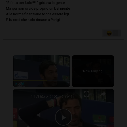
"È fatta per kolo!!!! " gridava la gente
Ma qui non si vide proprio un bel niente
Alle norme finanziarie tocca essere ligi
E fu cosi che kolo rimase a Parigi !
3
×
Now Playing
×
Play
Unmute
Fullscreen
11/04/2018 - Cristiano Ronaldo abbraccia Buffon dopo Real Madrid - Juventus 1-3: "Pedoname"
Play