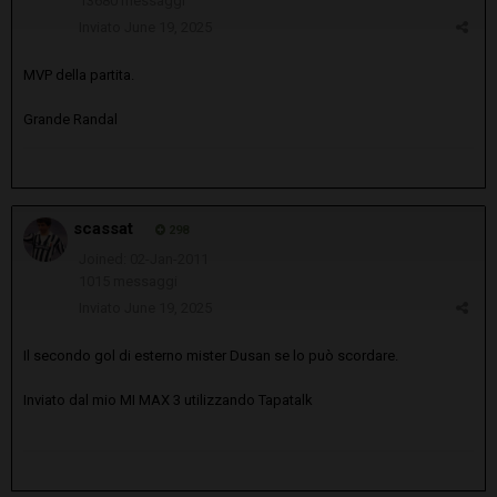
13680 messaggi
Inviato
June 19, 2025
MVP della partita.
Grande Randal
scassat
298
Joined: 02-Jan-2011
1015 messaggi
Inviato
June 19, 2025
Il secondo gol di esterno mister Dusan se lo può scordare.
Inviato dal mio MI MAX 3 utilizzando Tapatalk