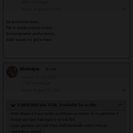
3080 messaggi
Inviato
August 29, 2025
Se arriva kolo kolo,
Per lo scudo prendo il volo .
Se compriamo anche Muani ,
Sullo scudo ho già le mani .
Idioteque
5408
Joined: 14-Jun-2008
17187 messaggi
Inviato
August 29, 2025
Il 28/8/2025 alle 15:04 ,
frankeffe
ha scritto:
Kolo Muani e il suo costo avrebbero un senso se in panchina ci
fosse uno tipo Fabregas e un bel 433
Lippi giocava con Del Piero Vialli Ravanelli e tre in mezzo
deputati a correre