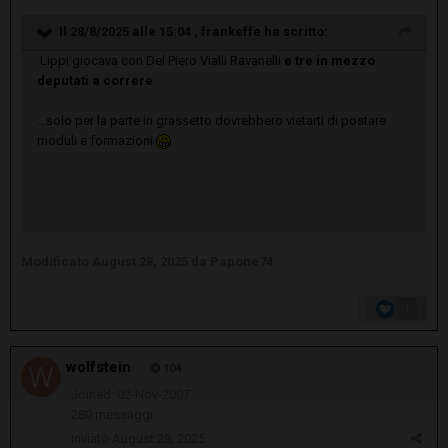
Il 28/8/2025 alle 15:04 ,
frankeffe
ha scritto:
Lippi giocava con Del Piero Vialli Ravanelli
e tre in mezzo
deputati a correre
...solo per la parte in grassetto dovrebbero vietarti di postare
moduli e formazioni
Modificato
August 28, 2025
da Papone74
1
wolfstein
104
Joined: 02-Nov-2007
280 messaggi
Inviato
August 28, 2025