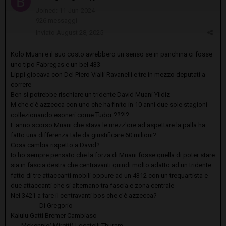
Joined: 11-Jun-2024
926 messaggi
Inviato
August 28, 2025
Kolo Muani e il suo costo avrebbero un senso se in panchina ci fosse
uno tipo Fabregas e un bel 433
Lippi giocava con Del Piero Vialli Ravanelli e tre in mezzo deputati a
correre
Ben si potrebbe rischiare un tridente David Muani Yildiz
M che c'è azzecca con uno che ha finito in 10 anni due sole stagioni
collezionando esoneri come Tudor ???!?
L anno scorso Muani che stava le mezz'ore ad aspettare la palla ha
fatto una differenza tale da giustificare 60 milioni?
Cosa cambia rispetto a David?
Io ho sempre pensato che la forza di Muani fosse quella di poter stare
sia in fascia destra che centravanti quindi molto adatto ad un tridente
fatto di tre attaccanti mobili oppure ad un 4312 con un trequartista e
due attaccanti che si alternano tra fascia e zona centrale
Nel 3421 a fare il centravanti bos che c'è azzecca?
Di Gregorio
Kalulu Gatti Bremer Cambiaso
Mckennie( Miretti) Locatelli Thuram