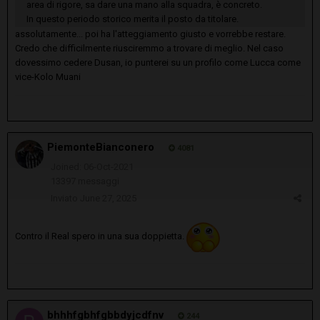
area di rigore, sa dare una mano alla squadra, è concreto.
In questo periodo storico merita il posto da titolare.
assolutamente... poi ha l'atteggiamento giusto e vorrebbe restare.
Credo che difficilmente riusciremmo a trovare di meglio. Nel caso
dovessimo cedere Dusan, io punterei su un profilo come Lucca come
vice-Kolo Muani
PiemonteBianconero
4081
Joined: 06-Oct-2021
13397 messaggi
Inviato
June 27, 2025
Contro il Real spero in una sua doppietta.
bhhhfgbhfgbbdyjcdfnv
244