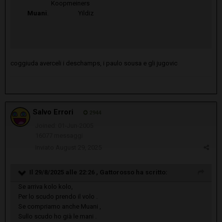
Koopmeiners
Muani
. Yildiz
coggiuda averceli i deschamps, i paulo sousa e gli jugovic
Salvo Errori
2944
Joined: 01-Jun-2005
16077 messaggi
Inviato
August 29, 2025
Il 29/8/2025 alle 22:26 ,
Gattorosso
ha scritto:
Se arriva kolo kolo,
Per lo scudo prendo il volo .
Se compriamo anche Muani ,
Sullo scudo ho già le mani .