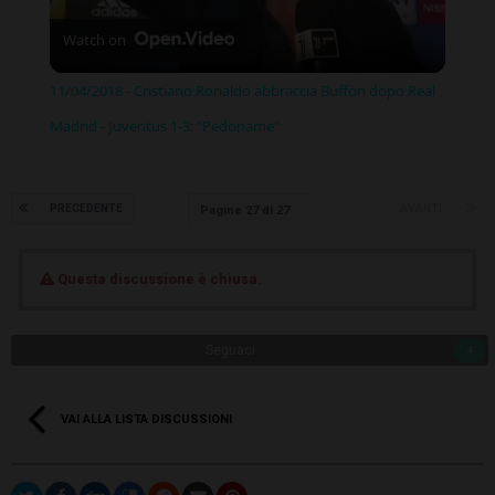
Watch on
Video
11/04/2018 - Cristiano Ronaldo abbraccia Buffon dopo Real
Madrid - Juventus 1-3: "Pedoname"
PRECEDENTE
AVANTI
Pagine 27 di 27
Questa discussione è chiusa.
Seguaci
4
VAI ALLA LISTA DISCUSSIONI