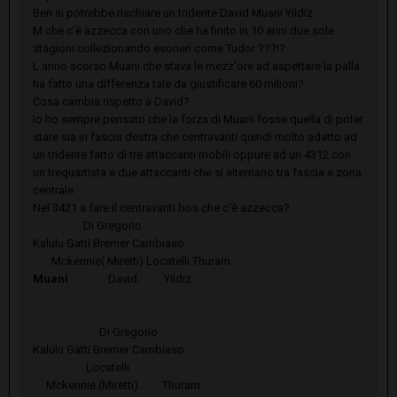
Ben si potrebbe rischiare un tridente David Muani Yildiz
M che c'è azzecca con uno che ha finito in 10 anni due sole
stagioni collezionando esoneri come Tudor ???!?
L anno scorso Muani che stava le mezz'ore ad aspettare la palla
ha fatto una differenza tale da giustificare 60 milioni?
Cosa cambia rispetto a David?
Io ho sempre pensato che la forza di Muani fosse quella di poter
stare sia in fascia destra che centravanti quindi molto adatto ad
un tridente fatto di tre attaccanti mobili oppure ad un 4312 con
un trequartista e due attaccanti che si alternano tra fascia e zona
centrale
Nel 3421 a fare il centravanti bos che c'è azzecca?
Di Gregorio
Kalulu Gatti Bremer Cambiaso
Mckennie( Miretti) Locatelli Thuram
Muani
David. Yildiz
Di Gregorio
Kalulu Gatti Bremer Cambiaso
Locatelli
Mckennie (Miretti). Thuram