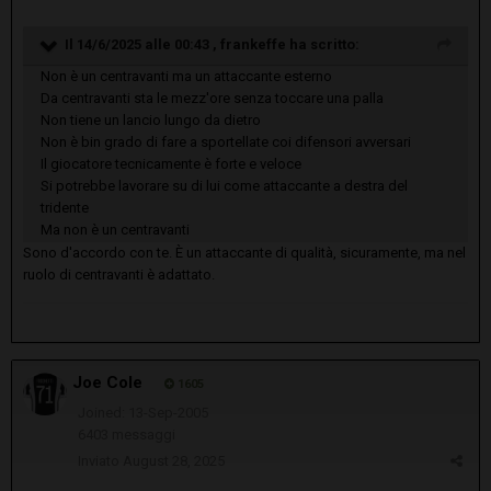
Il 14/6/2025 alle 00:43 ,
frankeffe
ha scritto:
Non è un centravanti ma un attaccante esterno
Da centravanti sta le mezz'ore senza toccare una palla
Non tiene un lancio lungo da dietro
Non è bin grado di fare a sportellate coi difensori avversari
Il giocatore tecnicamente è forte e veloce
Si potrebbe lavorare su di lui come attaccante a destra del
tridente
Ma non è un centravanti
Sono d'accordo con te. È un attaccante di qualità, sicuramente, ma nel
ruolo di centravanti è adattato.
Joe Cole
1605
Joined: 13-Sep-2005
6403 messaggi
Inviato
August 28, 2025