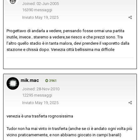
Joined: 02-Jun-2005
16390 messaggi
Inviato
May 19, 2025
Progettavo di andarla a vedere, pensando fosse ormai una partita
inutile, invece…staremo a vedere,se riesco e che prezzi sono. Tra
l’altro quello stadio è in tanta malora, devi prendere il vaporetto dalla
stazione e chissà dopo. Venezia città bellissima ma difficile
mik.mac
3961
Joined: 28-Nov-2010
12295 messaggi
Inviato
May 19, 2025
venezia è una trasferta rognosissima
Tudor non ha mai vinto in trasferta (anche se ci è andato ogni volta più
vicino praticamemente, e non abbiamo giocato in campi banali)