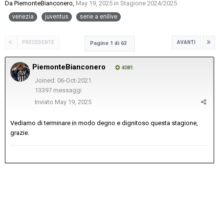
Da
PiemonteBianconero
,
May 19, 2025
in
Stagione 2024/2025
venezia
juventus
serie a enilive
PRECEDENTE
AVANTI
Pagine 1 di 63
PiemonteBianconero
4081
Joined: 06-Oct-2021
13397 messaggi
Inviato
May 19, 2025
Vediamo di terminare in modo degno e dignitoso questa stagione,
grazie.