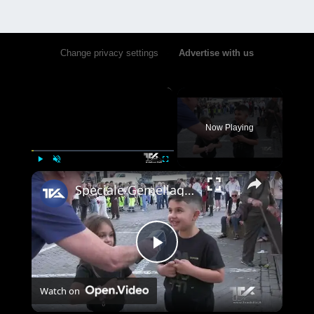
Change privacy settings
•
Advertise with us
×
Now Playing
×
Play
Unmute
Fullscreen
Speciale Gemellaggio Adrano - Namur | Maggio 2026
Play
Watch on
Video