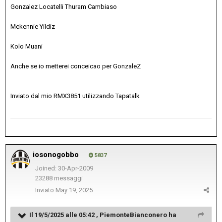
Gonzalez Locatelli Thuram Cambiaso
Mckennie Yildiz
Kolo Muani
Anche se io metterei conceicao per GonzaleZ
Inviato dal mio RMX3851 utilizzando Tapatalk
iosonogobbo
5837
Joined: 30-Apr-2009
23288 messaggi
Inviato
May 19, 2025
Il 19/5/2025 alle 05:42 ,
PiemonteBianconero
ha