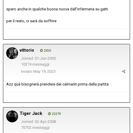
spero anche in qualche buona nuova dall'infermeria su gatti
per il resto, ci sarà da soffrire
vittorio
2350
Joined: 01-Jun-2005
10274 messaggi
Inviato
May 19, 2025
Azz quà bisognerà prendere dei calmanti prima della partita
Tiger Jack
22279
Joined: 02-Apr-2008
70702 messaggi