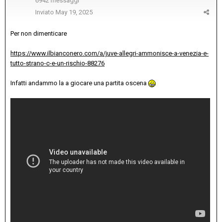
6942 messaggi
Inviato
May 19, 2025
Per non dimenticare
https://www.ilbianconero.com/a/juve-allegri-ammonisce-a-venezia-e-
tutto-strano-c-e-un-rischio-88276
Infatti andammo la a giocare una partita oscena