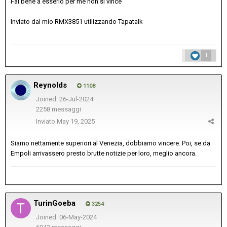
Fai bene a esserlo per me non si vince
Inviato dal mio RMX3851 utilizzando Tapatalk
1
Reynolds
1108
Joined: 26-Jul-2024
2258 messaggi
Inviato
May 19, 2025
Siamo nettamente superiori al Venezia, dobbiamo vincere. Poi, se da
Empoli arrivassero presto brutte notizie per loro, meglio ancora.
TurinGoeba
3254
Joined: 06-May-2024