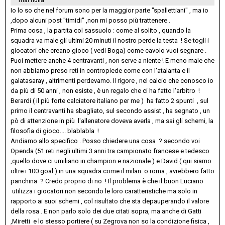
Io lo so che nel forum sono per la maggior parte "spallettiani" , ma io
,dopo alcuni post "timidi" ,non mi posso più trattenere .
Prima cosa , la partita col sassuolo : come al solito , quando la
squadra va male gli ultimi 20 minuti il nostro perde la testa ! Se togli i
giocatori che creano gioco ( vedi Boga) come cavolo vuoi segnare .
Puoi mettere anche 4 centravanti , non serve a niente ! E meno male che
non abbiamo preso reti in contropiede come con l'atalanta e il
galatasaray , altrimenti perdevamo. Il rigore , nel calcio che conosco io
da più di 50 anni , non esiste , è un regalo che ci ha fatto l'arbitro !
Berardi ( il più forte calciatore italiano per me ) ha fatto 2 spunti , sul
primo il centravanti ha sbagliato, sul secondo assist , ha segnato , un
pò di attenzione in più l'allenatore doveva averla , ma sai gli schemi, la
filosofia di gioco.... blablabla !
Andiamo allo specifico . Posso chiedere una cosa ? secondo voi
Openda (51 reti negli ultimi 3 anni tra campionato francese e tedesco
,quello dove ci umiliano in champion e nazionale ) e David ( qui siamo
oltre i 100 goal ) in una squadra come il milan o roma , avrebbero fatto
panchina ? Credo proprio di no ! Il problema è che il buon Luciano
utilizza i giocatori non secondo le loro caratteristiche ma solo in
rapporto ai suoi schemi , col risultato che sta depauperando il valore
della rosa . E non parlo solo dei due citati sopra, ma anche di Gatti
,Miretti e lo stesso portiere ( su Zegrova non so la condizione fisica ,