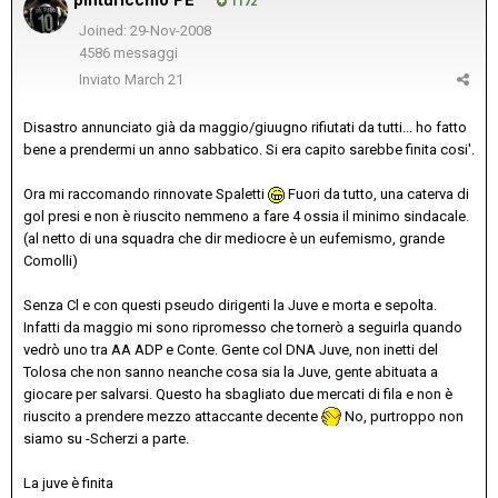
1172
Joined: 29-Nov-2008
4586 messaggi
Inviato
March 21
Disastro annunciato già da maggio/giuugno rifiutati da tutti... ho fatto
bene a prendermi un anno sabbatico. Si era capito sarebbe finita cosi'.
Ora mi raccomando rinnovate Spaletti
Fuori da tutto, una caterva di
gol presi e non è riuscito nemmeno a fare 4 ossia il minimo sindacale.
(al netto di una squadra che dir mediocre è un eufemismo, grande
Comolli)
Senza Cl e con questi pseudo dirigenti la Juve e morta e sepolta.
Infatti da maggio mi sono ripromesso che tornerò a seguirla quando
vedrò uno tra AA ADP e Conte. Gente col DNA Juve, non inetti del
Tolosa che non sanno neanche cosa sia la Juve, gente abituata a
giocare per salvarsi. Questo ha sbagliato due mercati di fila e non è
riuscito a prendere mezzo attaccante decente
No, purtroppo non
siamo su -Scherzi a parte.
La juve è finita