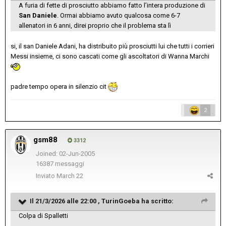
A furia di fette di prosciutto abbiamo fatto l’intera produzione di
San Daniele
. Ormai abbiamo avuto qualcosa come 6-7
allenatori in 6 anni, direi proprio che il problema sta lì
si, il san Daniele Adani, ha distribuito più prosciutti lui che tutti i corrieri
Messi insieme, ci sono cascati come gli ascoltatori di Wanna Marchi
padre tempo opera in silenzio cit
2
gsm88
3312
Joined: 02-Jun-2005
16387 messaggi
Inviato
March 22
Il 21/3/2026 alle 22:00 ,
TurinGoeba
ha scritto:
Colpa di Spalletti