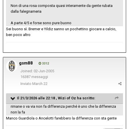
Non di una rosa composta quasi interamente da gente rubata
dalla falegnameria
A parte 4/5 e forse sono pure buono
Sei buono sì. Bremer e Yildiz sanno un pochettino giocare a calcio,
ben poco altro
gsm88
3312
Joined: 02-Jun-2005
16387 messaggi
Inviato
March 22
Il 21/3/2026 alle 22:18 ,
Wizi of Oz
ha scritto:
rimane o va via non fa differenza perché è uno che la differenza
non la fa
Manco Guardiola o Ancelotti farebbero la differenza con sta gente