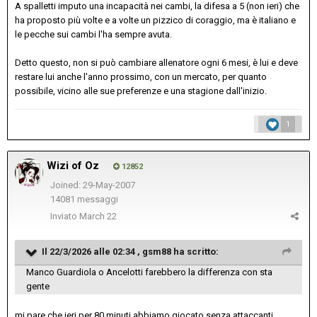
A spalletti imputo una incapacità nei cambi, la difesa a 5 (non ieri) che
ha proposto più volte e a volte un pizzico di coraggio, ma è italiano e
le pecche sui cambi l'ha sempre avuta.
Detto questo, non si può cambiare allenatore ogni 6 mesi, è lui e deve
restare lui anche l'anno prossimo, con un mercato, per quanto
possibile, vicino alle sue preferenze e una stagione dall'inizio.
1
Wizi of Oz
12852
Joined: 29-May-2007
14081 messaggi
Inviato
March 22
Il 22/3/2026 alle 02:34 ,
gsm88
ha scritto:
Manco Guardiola o Ancelotti farebbero la differenza con sta
gente
mi pare che ieri per 80 minuti abbiamo giocato senza attaccanti