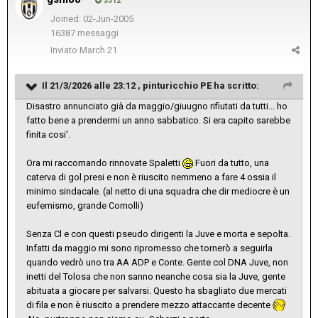
3312
Joined: 02-Jun-2005
16387 messaggi
Inviato
March 21
Il 21/3/2026 alle 23:12 ,
pinturicchio PE
ha scritto:
Disastro annunciato già da maggio/giuugno rifiutati da tutti... ho
fatto bene a prendermi un anno sabbatico. Si era capito sarebbe
finita cosi'.
Ora mi raccomando rinnovate Spaletti
Fuori da tutto, una
caterva di gol presi e non è riuscito nemmeno a fare 4 ossia il
minimo sindacale. (al netto di una squadra che dir mediocre è un
eufemismo, grande Comolli)
Senza Cl e con questi pseudo dirigenti la Juve e morta e sepolta.
Infatti da maggio mi sono ripromesso che tornerò a seguirla
quando vedrò uno tra AA ADP e Conte. Gente col DNA Juve, non
inetti del Tolosa che non sanno neanche cosa sia la Juve, gente
abituata a giocare per salvarsi. Questo ha sbagliato due mercati
di fila e non è riuscito a prendere mezzo attaccante decente