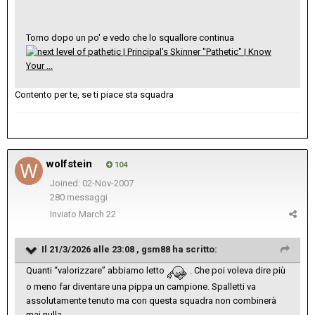
Torno dopo un po' e vedo che lo squallore continua
Contento per te, se ti piace sta squadra
wolfstein
104
Joined: 02-Nov-2007
280 messaggi
Inviato
March 22
Il 21/3/2026 alle 23:08 ,
gsm88
ha scritto:
Quanti “valorizzare” abbiamo letto
. Che poi voleva dire più
o meno far diventare una pippa un campione. Spalletti va
assolutamente tenuto ma con questa squadra non combinerà
mai nulla