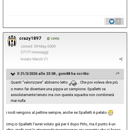
2
crazy1897
10992
Joined: 09-May-2009
27177 messaggi
Inviato
March 21
Il 21/3/2026 alle 23:08 ,
gsm88
ha scritto:
Quanti “valorizzare” abbiamo letto
. Che poi voleva dire più
o meno far diventare una pippa un campione. Spalletti va
assolutamente tenuto ma con questa squadra non combinerà
mai nulla
i nodi vengono al pettine sempre, anche se Spalletti è pelato
cmq io Spalletti l'avrei voluto già per il dopo Pirlo, ma il punto è un
altro, molti anzi la stragrande maggioranza era convinta che ci fosse