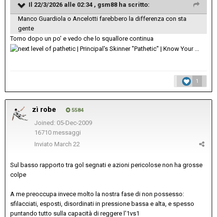
Il 22/3/2026 alle 02:34 ,
gsm88
ha scritto:
Manco Guardiola o Ancelotti farebbero la differenza con sta
gente
Torno dopo un po' e vedo che lo squallore continua
1
zì robe
5584
Joined: 05-Dec-2009
16710 messaggi
Inviato
March 22
Sul basso rapporto tra gol segnati e azioni pericolose non ha grosse
colpe
A me preoccupa invece molto la nostra fase di non possesso:
sfilacciati, esposti, disordinati in pressione bassa e alta, e spesso
puntando tutto sulla capacità di reggere l'1vs1