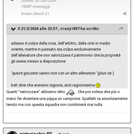
Joined: 02-Jun-2005
16387 messaggi
Inviato
March 21
Il 21/3/2026 alle 22:57 ,
crazy1897
ha scritto:
adesso è colpa della rosa, dell'arbitro, della crisi in medio
oriente, mentre in passato era colpa esclusivamente
dell'allenatore che non valorizzava il patrimonio che la proprietà
gli aveva messo a disposizione
"questi giocatori vanno visti con un altro allenatore"
(pluri-cit.)
beh direi che avevano ragione, anzi ragionissima
Quanti “valorizzare” abbiamo letto
. Che poi voleva dire più o
meno far diventare una pippa un campione. Spalletti va assolutamente
tenuto ma con questa squadra non combinerà mai nulla
pinturicchio PE