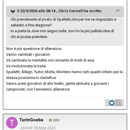
Il 22/3/2026 alle 08:14 ,
Chris Cornell
ha scritto:
Chi prendereste al posto.di Spalletti,che per me va ringraziato e
salutato a fine stagione?
Io a parte la Juve non seguo nulla ,non ho la più pallida idea di
chi si possa prendere.
Non è più questione di allenatore.
Vanno cambiati i giocatori.
Va cambiata la mentalità non vincente di molti di essi.
Va rivoluzionata la base.
Spalletti, Allegri, Tudor, Motta, Montero hanno tutti quanti lottato per la
stessa posizione in classifica.
Vanno presi giocatori di alto livello, gente abituata a giocarsi i
campionati, non l'ennesimo allenatore.
1
TurinGoeba
3253
Joined: 06-May-2024