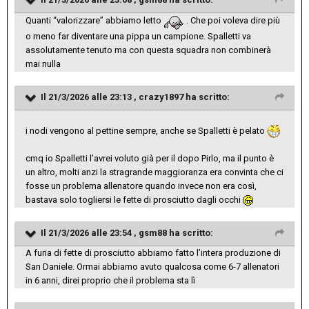
Quanti “valorizzare” abbiamo letto
. Che poi voleva dire più
o meno far diventare una pippa un campione. Spalletti va
assolutamente tenuto ma con questa squadra non combinerà
mai nulla
Il 21/3/2026 alle 23:13 ,
crazy1897
ha scritto:
i nodi vengono al pettine sempre, anche se Spalletti è pelato
cmq io Spalletti l'avrei voluto già per il dopo Pirlo, ma il punto è
un altro, molti anzi la stragrande maggioranza era convinta che ci
fosse un problema allenatore quando invece non era così,
bastava solo togliersi le fette di prosciutto dagli occhi
Il 21/3/2026 alle 23:54 ,
gsm88
ha scritto:
A furia di fette di prosciutto abbiamo fatto l’intera produzione di
San Daniele. Ormai abbiamo avuto qualcosa come 6-7 allenatori
in 6 anni, direi proprio che il problema sta lì