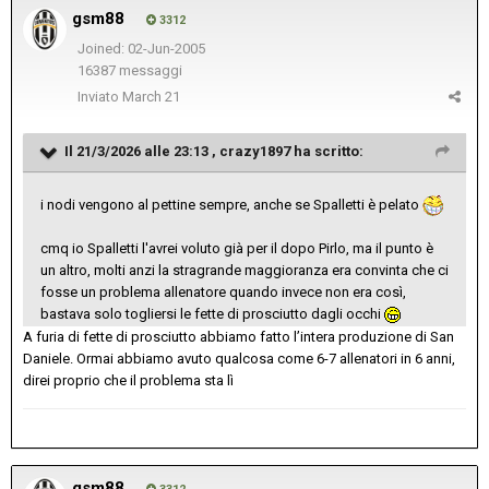
gsm88
3312
Joined: 02-Jun-2005
16387 messaggi
Inviato
March 21
Il 21/3/2026 alle 23:13 ,
crazy1897
ha scritto:
i nodi vengono al pettine sempre, anche se Spalletti è pelato
cmq io Spalletti l'avrei voluto già per il dopo Pirlo, ma il punto è
un altro, molti anzi la stragrande maggioranza era convinta che ci
fosse un problema allenatore quando invece non era così,
bastava solo togliersi le fette di prosciutto dagli occhi
A furia di fette di prosciutto abbiamo fatto l’intera produzione di San
Daniele. Ormai abbiamo avuto qualcosa come 6-7 allenatori in 6 anni,
direi proprio che il problema sta lì
gsm88