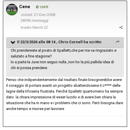
Cene
12473
Joined: 21-Dec-2008
28596 messaggi
Inviato
March 22
Il 22/3/2026 alle 08:14 ,
Chris Cornell
ha scritto:
Chi prendereste al posto.di Spalletti,che per me va ringraziato e
salutato a fine stagione?
Io a parte la Juve non seguo nulla ,non ho la più pallida idea di
chi si possa prendere.
Penso che indipendentemente dal risultato finale bisognerebbe avere
il coraggio di portare avanti un progetto sbattendosene il c**** delle
lagne della tifoseria frustrata. Perché Spalletti quantomeno ha sempre
dato la chiara impressione di esser lucido e di avere ben chiara la
situazione che ha in mano e i problemi che ci sono. Però bisogna dare
anche tempo e risorse per lavorare