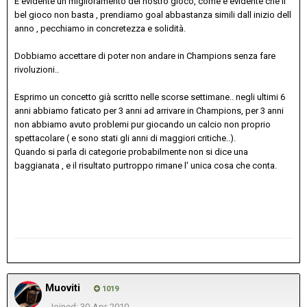
È evidente un miglioramento del nostro gioco, come è evidente che il
bel gioco non basta , prendiamo goal abbastanza simili dall inizio dell
anno , pecchiamo in concretezza e solidità.
Dobbiamo accettare di poter non andare in Champions senza fare
rivoluzioni..
Esprimo un concetto già scritto nelle scorse settimane.. negli ultimi 6
anni abbiamo faticato per 3 anni ad arrivare in Champions, per 3 anni
non abbiamo avuto problemi pur giocando un calcio non proprio
spettacolare ( e sono stati gli anni di maggiori critiche..).
Quando si parla di categorie probabilmente non si dice una
baggianata , e il risultato purtroppo rimane l' unica cosa che conta.
Muoviti
1019
Joined: 30-Apr-2010