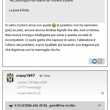
No, purtroppo non siamo su -Scherzi a parte.
La juve è finita
Si certo,Conte ti vince con questi
di juventino non ha nemmeno
(più) un pelo, ancora ancora Andrea Agnelli che alla Juve ci teneva,
Alex invece è troppo intelligente per unirsi a questa società di
incompetenti. Ci vuole gente che capisce di calcio, l’allenatore è
l’ultimo dei problemi, e anzi Spallletti sta facendo una stagione più
che dignitosa con la marmaglia che ha
1
crazy1897
10992
Joined: 09-May-2009
27177 messaggi
Inviato
March 22
Il 21/3/2026 alle 23:54 ,
gsm88
ha scritto: