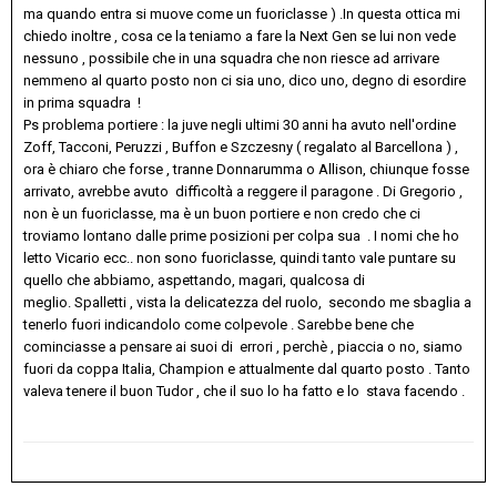
ma quando entra si muove come un fuoriclasse ) .In questa ottica mi
chiedo inoltre , cosa ce la teniamo a fare la Next Gen se lui non vede
nessuno , possibile che in una squadra che non riesce ad arrivare
nemmeno al quarto posto non ci sia uno, dico uno, degno di esordire
in prima squadra !
Ps problema portiere
: la juve negli ultimi 30 anni ha avuto nell'ordine
Zoff, Tacconi, Peruzzi , Buffon e Szczesny ( regalato al Barcellona ) ,
ora è chiaro che forse , tranne Donnarumma o Allison, chiunque fosse
arrivato, avrebbe avuto difficoltà a reggere il paragone . Di Gregorio ,
non è un fuoriclasse, ma è un buon portiere e non credo che ci
troviamo lontano dalle prime posizioni per colpa sua . I nomi che ho
letto Vicario ecc.. non sono fuoriclasse, quindi tanto vale puntare su
quello che abbiamo, aspettando, magari, qualcosa di
meglio. Spalletti , vista la delicatezza del ruolo, secondo me sbaglia a
tenerlo fuori indicandolo come colpevole . Sarebbe bene che
cominciasse a pensare ai suoi di errori , perchè , piaccia o no, siamo
fuori da coppa Italia, Champion e attualmente dal quarto posto . Tanto
valeva tenere il buon Tudor , che il suo lo ha fatto e lo stava facendo .