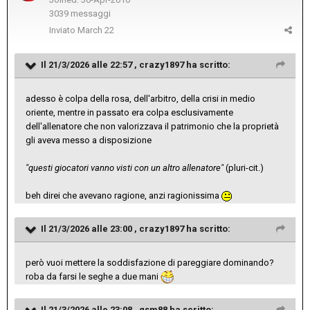
3039 messaggi
Inviato
March 22
Il 21/3/2026 alle 22:57 ,
crazy1897
ha scritto:
adesso è colpa della rosa, dell'arbitro, della crisi in medio
oriente, mentre in passato era colpa esclusivamente
dell'allenatore che non valorizzava il patrimonio che la proprietà
gli aveva messo a disposizione
"questi giocatori vanno visti con un altro allenatore"
(pluri-cit.)
beh direi che avevano ragione, anzi ragionissima
Il 21/3/2026 alle 23:00 ,
crazy1897
ha scritto:
però vuoi mettere la soddisfazione di pareggiare dominando?
roba da farsi le seghe a due mani
Il 21/3/2026 alle 23:08 ,
gsm88
ha scritto: