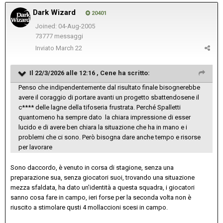
Dark Wizard
20401
Joined: 04-Aug-2005
73777 messaggi
Inviato
March 22
Il 22/3/2026 alle 12:16 ,
Cene
ha scritto:
Penso che indipendentemente dal risultato finale bisognerebbe
avere il coraggio di portare avanti un progetto sbattendosene il
c**** delle lagne della tifoseria frustrata. Perché Spalletti
quantomeno ha sempre dato la chiara impressione di esser
lucido e di avere ben chiara la situazione che ha in mano e i
problemi che ci sono. Però bisogna dare anche tempo e risorse
per lavorare
Sono daccordo, è venuto in corsa di stagione, senza una
preparazione sua, senza giocatori suoi, trovando una situazione
mezza sfaldata, ha dato un'identità a questa squadra, i giocatori
sanno cosa fare in campo, ieri forse per la seconda volta non è
riuscito a stimolare qusti 4 mollaccioni scesi in campo.