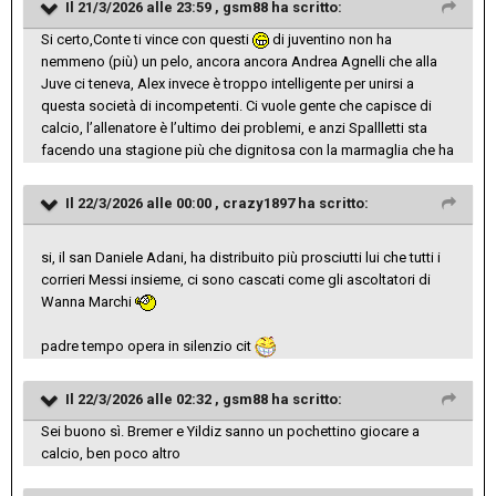
Il 21/3/2026 alle 23:59 ,
gsm88
ha scritto:
Si certo,Conte ti vince con questi
di juventino non ha
nemmeno (più) un pelo, ancora ancora Andrea Agnelli che alla
Juve ci teneva, Alex invece è troppo intelligente per unirsi a
questa società di incompetenti. Ci vuole gente che capisce di
calcio, l’allenatore è l’ultimo dei problemi, e anzi Spallletti sta
facendo una stagione più che dignitosa con la marmaglia che ha
Il 22/3/2026 alle 00:00 ,
crazy1897
ha scritto:
si, il san Daniele Adani, ha distribuito più prosciutti lui che tutti i
corrieri Messi insieme, ci sono cascati come gli ascoltatori di
Wanna Marchi
padre tempo opera in silenzio cit
Il 22/3/2026 alle 02:32 ,
gsm88
ha scritto:
Sei buono sì. Bremer e Yildiz sanno un pochettino giocare a
calcio, ben poco altro