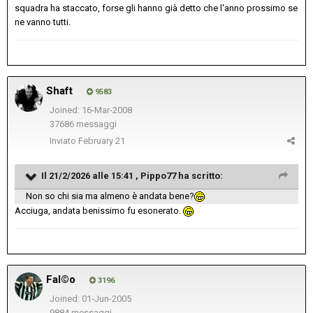
squadra ha staccato, forse gli hanno già detto che l'anno prossimo se
ne vanno tutti.
Shaft
9583
Joined: 16-Mar-2008
37686 messaggi
Inviato
February 21
Il 21/2/2026 alle 15:41 ,
Pippo77
ha scritto:
Non so chi sia ma almeno è andata bene?
Acciuga, andata benissimo fu esonerato.
Fal©o
3196
Joined: 01-Jun-2005
9884 messaggi