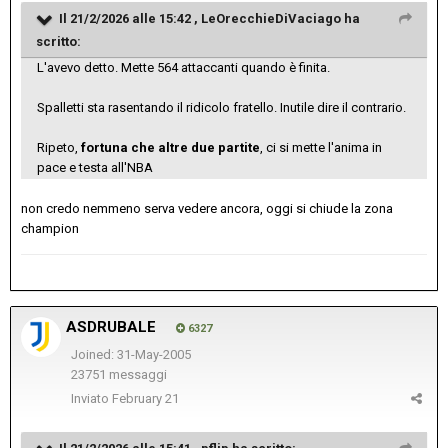
Il 21/2/2026 alle 15:42 ,
LeOrecchieDiVaciago
ha
scritto:
L'avevo detto. Mette 564 attaccanti quando è finita.
Spalletti sta rasentando il ridicolo fratello. Inutile dire il contrario.
Ripeto,
fortuna che altre due partite
, ci si mette l'anima in
pace e testa all'NBA
non credo nemmeno serva vedere ancora, oggi si chiude la zona
champion
ASDRUBALE
6327
Joined: 31-May-2005
23751 messaggi
Inviato
February 21