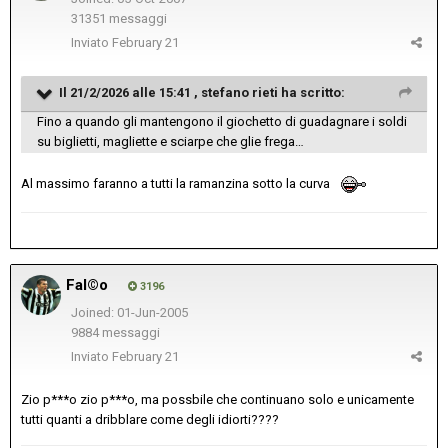
31351 messaggi
Inviato
February 21
Il 21/2/2026 alle 15:41 ,
stefano rieti
ha scritto:
Fino a quando gli mantengono il giochetto di guadagnare i soldi
su biglietti, magliette e sciarpe che glie frega…
Al massimo faranno a tutti la ramanzina sotto la curva
Fal©o
3196
Joined: 01-Jun-2005
9884 messaggi
Inviato
February 21
Zio p***o zio p***o, ma possbile che continuano solo e unicamente
tutti quanti a dribblare come degli idiorti????