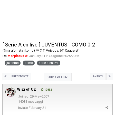
[ Serie A enilive ] JUVENTUS - COMO 0-2
(7ma giornata ritorno) /// (11’ Vojvoda, 61’ Caqueret)
Da
Morpheus ©
,
January 31
in
Stagione 2025/2026
juventus
como
serie a enilive
PRECEDENTE
AVANTI
Pagine 28 di 47
Wizi of Oz
12852
Joined: 29-May-2007
14081 messaggi
Inviato
February 21