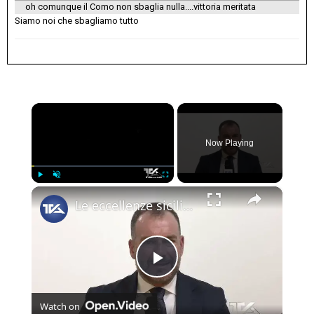
oh comunque il Como non sbaglia nulla....vittoria meritata
Siamo noi che sbagliamo tutto
×
Now Playing
×
Play
Unmute
Fullscreen
Le eccellenze siciliane al Macfrut 2025
Play
Watch on