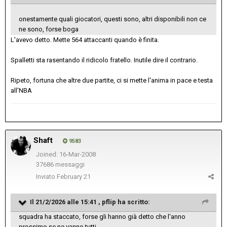
onestamente quali giocatori, questi sono, altri disponibili non ce
ne sono, forse boga
L'avevo detto. Mette 564 attaccanti quando è finita.
Spalletti sta rasentando il ridicolo fratello. Inutile dire il contrario.
Ripeto, fortuna che altre due partite, ci si mette l'anima in pace e testa
all'NBA
Shaft
9583
Joined: 16-Mar-2008
37686 messaggi
Inviato
February 21
Il 21/2/2026 alle 15:41 ,
pflip
ha scritto:
squadra ha staccato, forse gli hanno già detto che l'anno
prossimo se ne vanno tutti.