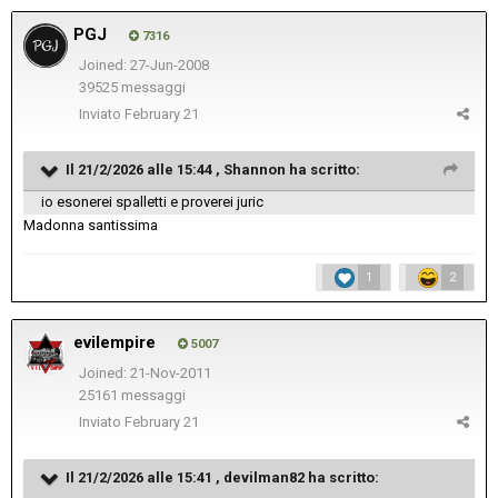
PGJ
7316
Joined: 27-Jun-2008
39525 messaggi
Inviato
February 21
Il 21/2/2026 alle 15:44 ,
Shannon
ha scritto:
io esonerei spalletti e proverei juric
Madonna santissima
1
2
evilempire
5007
Joined: 21-Nov-2011
25161 messaggi
Inviato
February 21
Il 21/2/2026 alle 15:41 ,
devilman82
ha scritto: