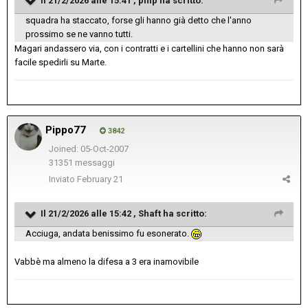
Il 21/2/2026 alle 15:41 ,
pflip
ha scritto:
squadra ha staccato, forse gli hanno già detto che l'anno
prossimo se ne vanno tutti.
Magari andassero via, con i contratti e i cartellini che hanno non sarà
facile spedirli su Marte.
Pippo77
3842
Joined: 05-Oct-2007
31351 messaggi
Inviato
February 21
Il 21/2/2026 alle 15:42 ,
Shaft
ha scritto:
Acciuga, andata benissimo fu esonerato.
Vabbè ma almeno la difesa a 3 era inamovibile