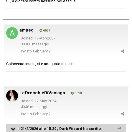
Si , a giocare contro nessuno poi è facile
ampeg
6637
Joined: 17-Apr-2007
33100 messaggi
Inviato
February 21
Coincecao inutile, si è adeguato agli altri
LeOrecchieDiVaciago
3010
Joined: 17-May-2024
4348 messaggi
Inviato
February 21
Il 21/2/2026 alle 15:39 ,
Dark Wizard
ha scritto: