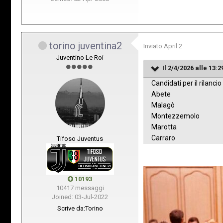
torino juventina2
Inviato
April 2
Juventino Le Roi
Il 2/4/2026 alle 13:2
Candidati per il rilancio 
Abete
Malagò
Montezzemolo
Marotta
Carraro
Tifoso Juventus
10193
10417 messaggi
Joined: 03-Jul-2022
Scrive da:
Torino