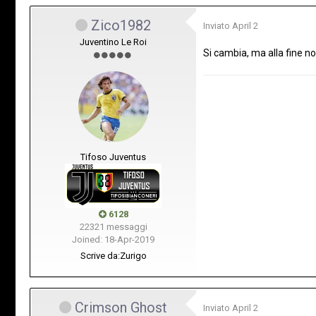
Zico1982
Inviato
April 2
Juventino Le Roi
Si cambia, ma alla fine non
Tifoso Juventus
6128
22321 messaggi
Joined: 18-Apr-2019
Scrive da:
Zurigo
Crimson Ghost
Inviato
April 2