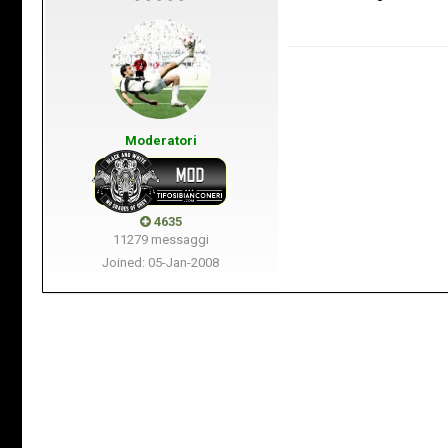
Moderatori
4635
11279 messaggi
Joined: 05-Jan-2008