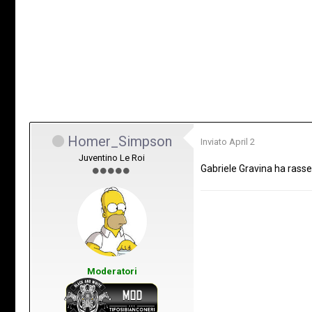
Homer_Simpson
Inviato
April 2
Juventino Le Roi
Gabriele Gravina ha rasseg
Moderatori