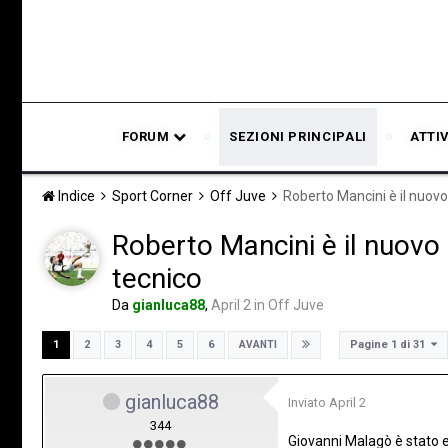
FORUM
SEZIONI PRINCIPALI
ATTI
Indice
Sport Corner
Off Juve
Roberto Mancini è il nuovo
Roberto Mancini è il nuovo 
tecnico
Da
gianluca88
,
April 2
in
Off Juve
Pagine 1 di 31
1
2
3
4
5
6
AVANTI
gianluca88
Inviato
April 2
344
Giovanni Malagò è stato e