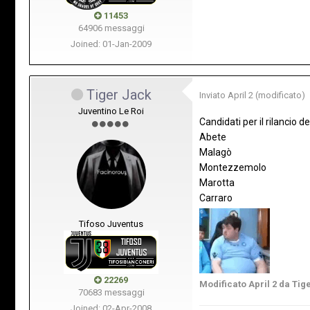
11453
64906 messaggi
Joined: 01-Jan-2009
Tiger Jack
Inviato
April 2
(modificato)
Juventino Le Roi
Candidati per il rilancio del
Abete
Malagò
Montezzemolo
Marotta
Carraro
Tifoso Juventus
22269
Modificato
April 2
da Tig
70683 messaggi
Joined: 02-Apr-2008