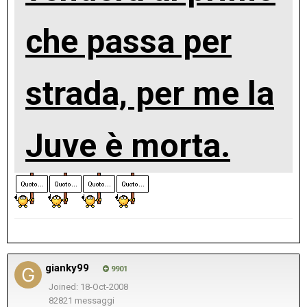
che passa per
strada, per me la
Juve è morta.
gianky99
9901
Joined: 18-Oct-2008
82821 messaggi