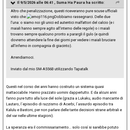
Il 9/5/2026 alle 06:41 ,
Suma Ha Paura
ha scritto:
Altro che penalizzazione, questi riceveranno pure scuse ufficiali
visto che
Dobbiamo rassegnarci. Delle due
l'una: o siamo noi gli unici ed autentici malfattori del calcio (e i
maiali hanno sempre agito all'interno delle regole) o i maiali
trovano sempre qualcuno pronto a parargli il gulo (e quindi
dovremo attendere la fine dei giorni per vedere i maiali bruciare
all'inferno in compagnia di giacinto).
Arrendiamoci.
Inviato dal mio SM-A556B utilizzando Tapatalk
Questi nel corso dei anni hanno costruito un sistema quasi
inattaccabile. Hanno piazzato uomini dappertutto. E da alcuni anni
fanno pure tutto alla luce del sole (grazia a Lukaku, audio mancante di
Lautaro, l´episodio di razzismo di Acerbi, l´assurdo episodio tra
Kalulu e Bastoni, per non parlare delle tante decisioni strane arbitrali e
del var nelle ultime stagioni).
La speranza era il commissariamento... solo cosí si sarebbe potuto