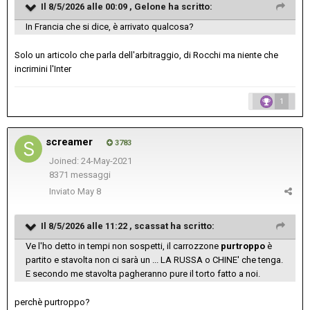
Il 8/5/2026 alle 00:09 ,
Gelone
ha scritto:
In Francia che si dice, è arrivato qualcosa?
Solo un articolo che parla dell'arbitraggio, di Rocchi ma niente che
incrimini l'Inter
1
screamer
3783
Joined: 24-May-2021
8371 messaggi
Inviato
May 8
Il 8/5/2026 alle 11:22 ,
scassat
ha scritto:
Ve l'ho detto in tempi non sospetti, il carrozzone
purtroppo
è
partito e stavolta non ci sarà un ... LA RUSSA o CHINE' che tenga.
E secondo me stavolta pagheranno pure il torto fatto a noi.
perchè purtroppo?