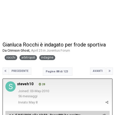
Gianluca Rocchi è indagato per frode sportiva
Da
Crimson Ghost
,
April 25
in
Juventus Forum
rocchi
arbitropoli
indagine
PRECEDENTE
AVANTI
Pagine 88 di 123
steveh10
28
Joined: 03-May-2010
56 messaggi
Inviato
May 8