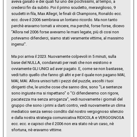
aveva gasato e dei quali fui uno dei pochissimi, al tempo, a
crederci fin da subito. Poi il primo scudetto, meraviglioso, 9
scudetti in fila, Max Allegri, le finali di Champions, Ronaldo ecc.
ecc. dove il 2006 sembrava un lontano ricordo. Ma non tanto
perchè eravamo tornati a vincere, ma perchè, forse forse, dicevo
"Allora nel 2006 forse avevamo le mani legate, più di cosi non
potevamo difenderci, siamo stati veramente vittime, al massimo
ingenui".
Ma poi arriva il 2023. Nuovamente colpevoli in 5 minuti, sulla
base del NULLA, condannati per reati che non esistono e
ovviamente GLI UNICI ad aver pagato. E, come se non bastasse,
vedi tutto quello che fanno gli altri e per il quale non pagano MAI,
MAI, MAI. Allora unisci tutti i pezzi del puzzle, ascolti i tuoi
dirigenti che, le uniche cose che sanno dire, sono "Le sentenze
sono ingiuste ma si rispettano" o "Ci difenderemo con rigore,
pacatezza ma senza arroganza", vedi nuovamente i giornali del
gruppo che sono i primi a darti contro, vedi nuovamente un clima
mediatico senza senso condito dal nostro vergognoso silenzio
e dalla nostra strategia comunicativa RIDICOLA e VERGOGNOSA
ecc. ecc. e capisci che il 2006 non era stato nè un caso, nè
sfortuna, nè eravamo vittime.