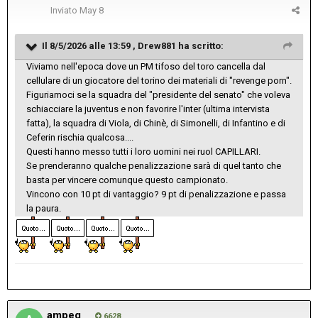
Inviato
May 8
Il 8/5/2026 alle 13:59 ,
Drew881
ha scritto:
Viviamo nell'epoca dove un PM tifoso del toro cancella dal
cellulare di un giocatore del torino dei materiali di "revenge porn".
Figuriamoci se la squadra del "presidente del senato" che voleva
schiacciare la juventus e non favorire l'inter (ultima intervista
fatta), la squadra di Viola, di Chinè, di Simonelli, di Infantino e di
Ceferin rischia qualcosa....
Questi hanno messo tutti i loro uomini nei ruol CAPILLARI.
Se prenderanno qualche penalizzazione sarà di quel tanto che
basta per vincere comunque questo campionato.
Vincono con 10 pt di vantaggio? 9 pt di penalizzazione e passa
la paura.
ampeg
6628