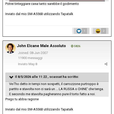
Potrei tinteggiare casa tanto sarebbe il godimento
Inviato dal mio SM-A556B utilizzando Tapatalk
1
2
John Elcane Male Assoluto
5826
Joined: 08-Jun-2007
11900 messaggi
Inviato
May 8
Il 8/5/2026 alle 11:22 ,
scassat
ha scritto:
Ve l'ho detto in tempi non sospetti, il carrozzone purtroppo è
partito e stavolta non ci sarà un ... LA RUSSA o CHINE' che tenga.
E secondo me stavolta pagheranno pure il torto fatto a noi.
Prego tu abbia ragione
Inviato dal mio SM-A556B utilizzando Tapatalk