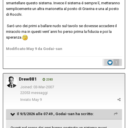
smantellare questo sistema. Invece il sistema é sempre lí, metteranno
semplicemente un altra marionetta al posto di Gravina e una al posto
di Rocchi.
Saró uno dei primi a ballare nudo sul tavolo se dovesse accadere il
miracolo ma in questi vent´anni ho perso prima la fiducia e poi la
speranza.
Modificato
May 9
da Godai-san
1
Drew881
2383
Joined: 03-Mar-2007
22053 messaggi
Inviato
May 9
Il 9/5/2026 alle 07:49 ,
Godai-san
ha scritto:
Questi nel corso dei anni hanno costruito un sistema quasi