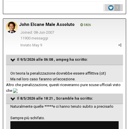
1
John Elcane Male Assoluto
5826
Joined: 08-Jun-2007
11900 messaggi
Inviato
May 9
Il 9/5/2026 alle 06:08 ,
ampeg
ha scritto:
On teoria la penalizzazione dovrebbe essere afflittiva (cit)
Ma nel loro caso faranno un'eccezione.
Altro che penalizzazione, questi riceveranno pure scuse ufficiali visto
che
Il 8/5/2026 alle 18:21 ,
Scramble
ha scritto:
Naturalmente quelle *****e ci hanno tenuto subito a precisarlo
Sempre più schifato.