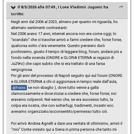
Il 8/5/2026 alle 07:49 ,
I Love Vladimir Jugovic
ha
scritto:
Negli anni dal 2006 al 2023, almeno per quanto mi riguarda, ho
alternato sentimenti contrastanti.
Nel 2006 avevo 17 anni, internet ancora non era come oggi, lo
"scandalo" che ci travolse arrivò a farmi credere che, forse forse,
qualcosa sotto c'era veramente. Questo pensiero durò
pochissimo, giusto il tempo di leggere blog, forum, andare più a
fondo nella vicenda (ONORE e GLORIA ETERNA ai ragazzi di
Ju29ro) che capii subito che si era trattato di una farsa
vergognosa.
Poi gli anni del processo di Napoli seguito qui sul forum (ONORE
e GLORIA ETERNA a chi ci aggiornava in tempo reale dall'aula,
se non sbaglio ), dove tutto venne a galla
@Frales
clamorosamente e dove iniziai a credere che, forse forse, noi
eravamo colpevoli. Nel senso che, se era successo tutto, la
colpa era nostra, che con sotterfugi, tradimenti, incastri ecc.
avevamo organizzato/acconsentito/permesso tutto ciò.
Poi arrivò Andrea Agnelli a dare una ventata di ottimismo, arrivò il
"mio" Conte vissuto qui a Siena in prima persona che tanto mi