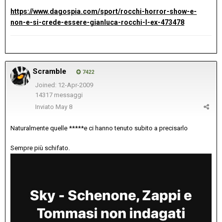
https://www.dagospia.com/sport/rocchi-horror-show-e-
non-e-si-crede-essere-gianluca-rocchi-l-ex-473478
Scramble
7422
Joined: 12-Apr-2009
14317 messaggi
Inviato
May 8
Naturalmente quelle *****e ci hanno tenuto subito a precisarlo
Sempre più schifato.