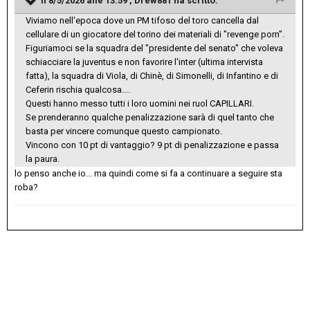
Il 8/5/2026 alle 13:59 ,
Drew881
ha scritto:
Viviamo nell'epoca dove un PM tifoso del toro cancella dal
cellulare di un giocatore del torino dei materiali di "revenge porn".
Figuriamoci se la squadra del "presidente del senato" che voleva
schiacciare la juventus e non favorire l'inter (ultima intervista
fatta), la squadra di Viola, di Chinè, di Simonelli, di Infantino e di
Ceferin rischia qualcosa....
Questi hanno messo tutti i loro uomini nei ruol CAPILLARI.
Se prenderanno qualche penalizzazione sarà di quel tanto che
basta per vincere comunque questo campionato.
Vincono con 10 pt di vantaggio? 9 pt di penalizzazione e passa
la paura.
lo penso anche io... ma quindi come si fa a continuare a seguire sta
roba?