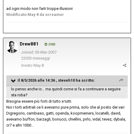
ad ogni modo non farti troppe illusioni
Modificato
May 8
da screamer
Drew881
2383
Joined: 03-Mar-2007
22053 messaggi
Inviato
May 8
Il 8/5/2026 alle 14:36 ,
steveh10
ha scritto:
lo penso anche io... ma quindi come si fa a continuare a seguire
sta roba?
Bisogna essere più forti di tutto e tutti.
Noi i torti arbitrali ce li avevamo pure prima, solo che al posto dei vari
Digregorio, cambiaso, gatti, openda, koopmeiners, locatelli, david,
avevamo buffon, barzagli, bonucci, chiellini, pirlo, vidal, tevez, dybala,
cr7 e altri 1000...