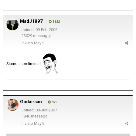
MadJ1897
3122
Joined: 09-Feb-2006
23029 messaggi
Inviato
May 9
Siamo ai preliminari.
Godai-san
929
Joined: 08-Jun-2007
1846 messaggi
Inviato
May 9