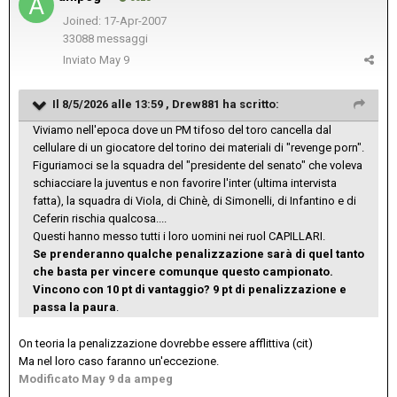
Joined: 17-Apr-2007
33088 messaggi
Inviato
May 9
Il 8/5/2026 alle 13:59 ,
Drew881
ha scritto:
Viviamo nell'epoca dove un PM tifoso del toro cancella dal
cellulare di un giocatore del torino dei materiali di "revenge porn".
Figuriamoci se la squadra del "presidente del senato" che voleva
schiacciare la juventus e non favorire l'inter (ultima intervista
fatta), la squadra di Viola, di Chinè, di Simonelli, di Infantino e di
Ceferin rischia qualcosa....
Questi hanno messo tutti i loro uomini nei ruol CAPILLARI.
Se prenderanno qualche penalizzazione sarà di quel tanto
che basta per vincere comunque questo campionato.
Vincono con 10 pt di vantaggio? 9 pt di penalizzazione e
passa la paura
.
On teoria la penalizzazione dovrebbe essere afflittiva (cit)
Ma nel loro caso faranno un'eccezione.
Modificato
May 9
da ampeg