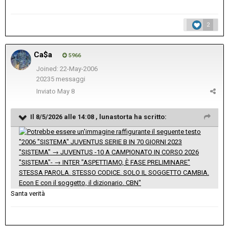
2
Ca$a
5966
Joined: 22-May-2006
20235 messaggi
Inviato
May 8
Il 8/5/2026 alle 14:08 ,
lunastorta
ha scritto:
Santa verità