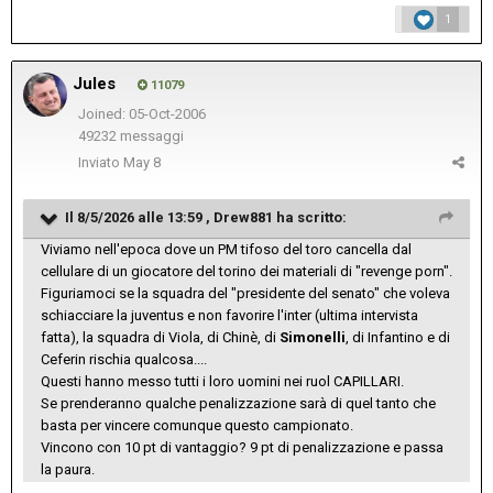
1
Jules
11079
Joined: 05-Oct-2006
49232 messaggi
Inviato
May 8
Il 8/5/2026 alle 13:59 ,
Drew881
ha scritto:
Viviamo nell'epoca dove un PM tifoso del toro cancella dal
cellulare di un giocatore del torino dei materiali di "revenge porn".
Figuriamoci se la squadra del "presidente del senato" che voleva
schiacciare la juventus e non favorire l'inter (ultima intervista
fatta), la squadra di Viola, di Chinè, di
Simonelli
, di Infantino e di
Ceferin rischia qualcosa....
Questi hanno messo tutti i loro uomini nei ruol CAPILLARI.
Se prenderanno qualche penalizzazione sarà di quel tanto che
basta per vincere comunque questo campionato.
Vincono con 10 pt di vantaggio? 9 pt di penalizzazione e passa
la paura.