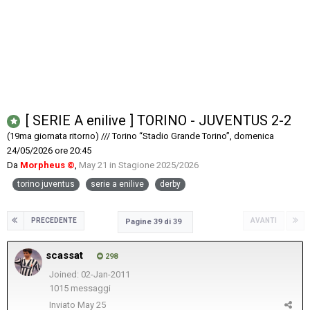
[ SERIE A enilive ] TORINO - JUVENTUS 2-2
(19ma giornata ritorno) /// Torino “Stadio Grande Torino”, domenica
24/05/2026 ore 20:45
Da
Morpheus ©
,
May 21
in
Stagione 2025/2026
torino juventus
serie a enilive
derby
PRECEDENTE
AVANTI
Pagine 39 di 39
scassat
298
Joined: 02-Jan-2011
1015 messaggi
Inviato
May 25