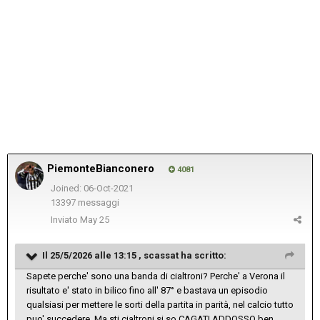
PiemonteBianconero
4081
Joined: 06-Oct-2021
13397 messaggi
Inviato
May 25
Il 25/5/2026 alle 13:15 ,
scassat
ha scritto:
Sapete perche' sono una banda di cialtroni? Perche' a Verona il
risultato e' stato in bilico fino all' 87° e bastava un episodio
qualsiasi per mettere le sorti della partita in parità, nel calcio tutto
puo' succedere. Ma sti cialtroni si so CAGATI ADDOSSO ben