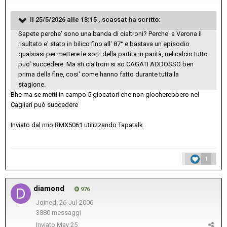
Il 25/5/2026 alle 13:15 ,
scassat
ha scritto:
Sapete perche' sono una banda di cialtroni? Perche' a Verona il
risultato e' stato in bilico fino all' 87° e bastava un episodio
qualsiasi per mettere le sorti della partita in parità, nel calcio tutto
puo' succedere. Ma sti cialtroni si so CAGATI ADDOSSO ben
prima della fine, cosi' come hanno fatto durante tutta la
stagione.
Bhe ma se metti in campo 5 giocatori che non giocherebbero nel
Cagliari può succedere
Inviato dal mio RMX5061 utilizzando Tapatalk
1
diamond
976
Joined: 26-Jul-2006
3880 messaggi
Inviato
May 25