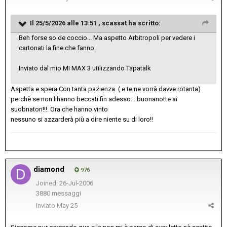
Il 25/5/2026 alle 13:51 ,
scassat
ha scritto:
Beh forse so de coccio... Ma aspetto Arbitropoli per vedere i
cartonati la fine che fanno.
Inviato dal mio MI MAX 3 utilizzando Tapatalk
Aspetta e spera.Con tanta pazienza ( e te ne vorrà davve rotanta)
perchè se non lihanno beccati fin adesso....buonanotte ai
suobnatori!!!. Ora che hanno vinto
nessuno si azzarderà più a dire niente su di loro!!
diamond
976
Joined: 26-Jul-2006
3880 messaggi
Inviato
May 25