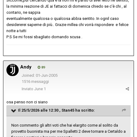
Siccome,pur cercando qua e la non mi è parso di aver letto nè sentito,
la minima reazione di JE ai fattacci di domenica chiedo se c'è chi , al
contario, ne sappia
eventualmente qualcosa o qualcosa abbia sentito. In ognil caso
desidererei saperne di più.. Grazie millea chi vorrà rispondere e felice
notte a tutti
P:S Se mi fossi sbagliato domando scusa .
Andy
89
Joined: 01-Jun-2005
1516 messaggi
Inviato
June 1
osa penso non ci siano
Il 25/5/2026 alle 12:30 ,
Stan45
ha scritto:
Non commento gli altri voti che hai elargito come al solito da
provetto buonista ma per me Spalletti 2 deve tornare a Certaldo a