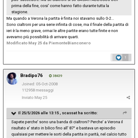
prima della fine, cosi' come hanno fatto durante tutta la
stagione.
Ma quando a Verona la partita è finita noi stavamo sullo 0-2...
Sono cialtroni per una serie infinita di cose, ma il finale della partita di
ieri è la meno grave, ormai le altre partite erano tutte finite e non
avevamo più possibilità di arrivare quarti.
Modificato
May 25
da PiemonteBianconero
1
Bradipo76
38439
Joined: 05-Oct-2008
112958 messaggi
Inviato
May 25
Il 25/5/2026 alle 13:15 ,
scassat
ha scritto:
Sapete perche' sono una banda di cialtroni? Perche' a Verona il
risultato e' stato in bilico fino all' 87° e bastava un episodio
qualsiasi per mettere le sorti della partita in parità, nel calcio tutto