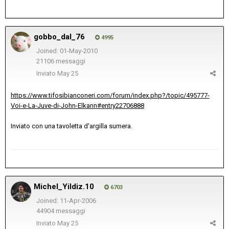
gobbo_dal_76
4995
Joined: 01-May-2010
21106 messaggi
Inviato
May 25
https://www.tifosibianconeri.com/forum/index.php?/topic/495777-
Voi-e-La-Juve-di-John-Elkann#entry22706888
Inviato con una tavoletta d'argilla sumera.
Michel_Yildiz.10
6703
Joined: 11-Apr-2006
44904 messaggi
Inviato
May 25