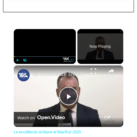
×
Now Playing
×
Play
Unmute
Fullscreen
Le eccellenze siciliane al Macfrut 2025
Play
Watch on
Video
Le eccellenze siciliane al Macfrut 2025