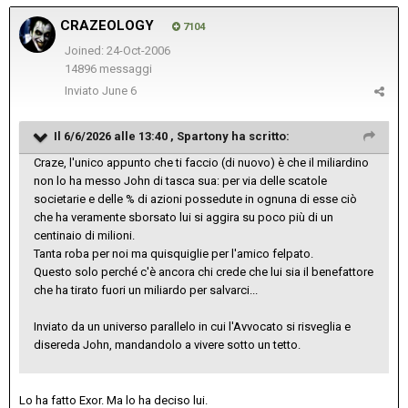
CRAZEOLOGY
7104
Joined: 24-Oct-2006
14896 messaggi
Inviato
June 6
Il 6/6/2026 alle 13:40 ,
Spartony
ha scritto:
Craze, l'unico appunto che ti faccio (di nuovo) è che il miliardino
non lo ha messo John di tasca sua: per via delle scatole
societarie e delle % di azioni possedute in ognuna di esse ciò
che ha veramente sborsato lui si aggira su poco più di un
centinaio di milioni.
Tanta roba per noi ma quisquiglie per l'amico felpato.
Questo solo perché c'è ancora chi crede che lui sia il benefattore
che ha tirato fuori un miliardo per salvarci...
Inviato da un universo parallelo in cui l'Avvocato si risveglia e
disereda John, mandandolo a vivere sotto un tetto.
Lo ha fatto Exor. Ma lo ha deciso lui.