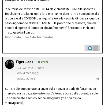
la bi-farsa del 2022 è nata TUTTA da elementi INTERNI alla società e
fedelissimi di Elkann, sono loro che hanno dato le info necessarie alla
procura e alla CONSOB per inquisire AA e la vecchia dirigenza, guarda
caso ingnorando COMPLETAMENTE la posizione di Marotta, che era
ancora dirigente al tempo di alcune "manovre" finite sotto inchiesta,
ma tu guarda il caso....
Modificato
June 6
da Terminator-J
3
Tiger Jack
22273
Joined: 02-Apr-2008
70694 messaggi
Inviato
June 6
Su TS e altri media tutto silenzio sulla notizia si parla di fantomatico
mercato e altre cazzate varie) ma d'altronde pure dalla Juventus solo
un comunicato asettico senza arroganza (ma non c'è da
meravigliarsi).