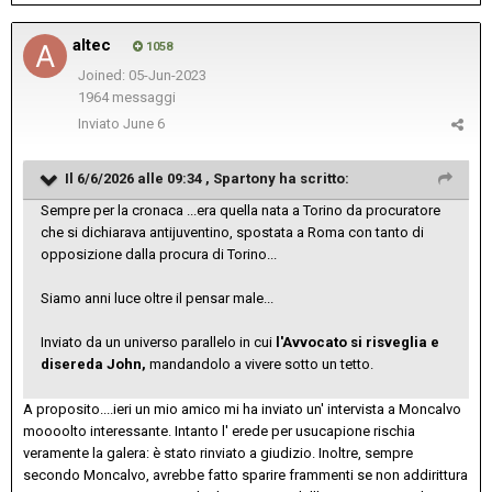
altec
1058
Joined: 05-Jun-2023
1964 messaggi
Inviato
June 6
Il 6/6/2026 alle 09:34 ,
Spartony
ha scritto:
Sempre per la cronaca ...era quella nata a Torino da procuratore
che si dichiarava antijuventino, spostata a Roma con tanto di
opposizione dalla procura di Torino...
Siamo anni luce oltre il pensar male...
Inviato da un universo parallelo in cui
l'Avvocato si risveglia e
disereda John,
mandandolo a vivere sotto un tetto.
A proposito....ieri un mio amico mi ha inviato un' intervista a Moncalvo
moooolto interessante. Intanto l' erede per usucapione rischia
veramente la galera: è stato rinviato a giudizio. Inoltre, sempre
secondo Moncalvo, avrebbe fatto sparire frammenti se non addirittura