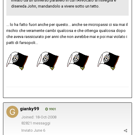
Inviato da un universo parallelo in cui l'Avvocato si risveglia e
disereda John, mandandolo a vivere sotto un tetto.
... lo ha fatto fuori anche per questo... anche se micropassi ci sia mai il
rischio che veramente cambi qualcosa e che ottenga qualcosa dopo
che aveva rassicurato per anni che non avrebbe mai e poi mai violato i
patti di farsopoli...
gianky99
9901
Joined: 18-Oct-2008
82821 messaggi
Inviato
June 6