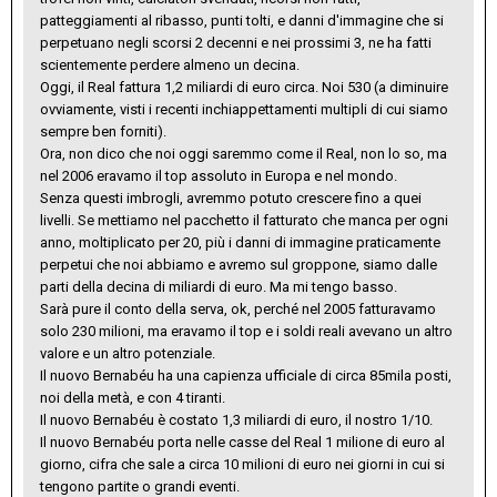
patteggiamenti al ribasso, punti tolti, e danni d'immagine che si
perpetuano negli scorsi 2 decenni e nei prossimi 3, ne ha fatti
scientemente perdere almeno un decina.
Oggi, il Real fattura 1,2 miliardi di euro circa. Noi 530 (a diminuire
ovviamente, visti i recenti inchiappettamenti multipli di cui siamo
sempre ben forniti).
Ora, non dico che noi oggi saremmo come il Real, non lo so, ma
nel 2006 eravamo il top assoluto in Europa e nel mondo.
Senza questi imbrogli, avremmo potuto crescere fino a quei
livelli. Se mettiamo nel pacchetto il fatturato che manca per ogni
anno, moltiplicato per 20, più i danni di immagine praticamente
perpetui che noi abbiamo e avremo sul groppone, siamo dalle
parti della decina di miliardi di euro. Ma mi tengo basso.
Sarà pure il conto della serva, ok, perché nel 2005 fatturavamo
solo 230 milioni, ma eravamo il top e i soldi reali avevano un altro
valore e un altro potenziale.
Il nuovo Bernabéu ha una capienza ufficiale di circa 85mila posti,
noi della metà, e con 4 tiranti.
Il nuovo Bernabéu è costato 1,3 miliardi di euro, il nostro 1/10.
Il nuovo Bernabéu porta nelle casse del Real 1 milione di euro al
giorno, cifra che sale a circa 10 milioni di euro nei giorni in cui si
tengono partite o grandi eventi.