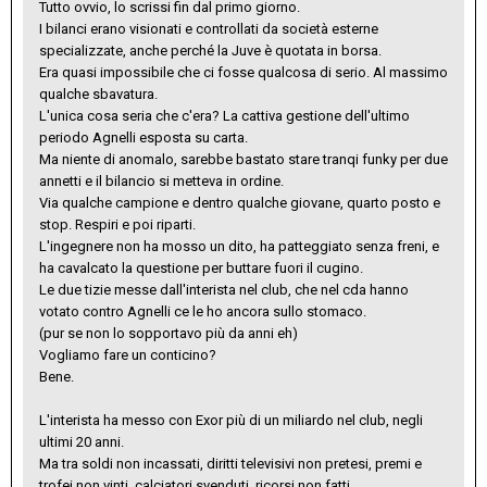
Tutto ovvio, lo scrissi fin dal primo giorno.
I bilanci erano visionati e controllati da società esterne
specializzate, anche perché la Juve è quotata in borsa.
Era quasi impossibile che ci fosse qualcosa di serio. Al massimo
qualche sbavatura.
L'unica cosa seria che c'era? La cattiva gestione dell'ultimo
periodo Agnelli esposta su carta.
Ma niente di anomalo, sarebbe bastato stare tranqi funky per due
annetti e il bilancio si metteva in ordine.
Via qualche campione e dentro qualche giovane, quarto posto e
stop. Respiri e poi riparti.
L'ingegnere non ha mosso un dito, ha patteggiato senza freni, e
ha cavalcato la questione per buttare fuori il cugino.
Le due tizie messe dall'interista nel club, che nel cda hanno
votato contro Agnelli ce le ho ancora sullo stomaco.
(pur se non lo sopportavo più da anni eh)
Vogliamo fare un conticino?
Bene.
L'interista ha messo con Exor più di un miliardo nel club, negli
ultimi 20 anni.
Ma tra soldi non incassati, diritti televisivi non pretesi, premi e
trofei non vinti, calciatori svenduti, ricorsi non fatti,