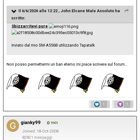
Il 6/6/2026 alle 12:22 ,
John Elcane Male Assoluto
ha
scritto:
Sbizzarritevi pure
Inviato dal mio SM-A556B utilizzando Tapatalk
Non posso permettermi un ban eterno mi piace scrivere sul forum...
1
1
gianky99
9901
Joined: 18-Oct-2008
82821 messaggi