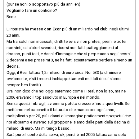
(pur se non lo sopportavo più da anni eh)
Vogliamo fare un conticino?
Bene.
L'interista ha
messo con Exor
più di un miliardo nel club, negli ultimi
20 anni.
Ma tra soldi non incassati, diritti televisivi non pretesi, premi e trofei
non vinti, calciatori svenduti, ricorsi non fatti, patteggiamenti al
ribasso, punti tolti, e danni d'immagine che si perpetuano negli scorsi
2 decenni e nei prossimi 3, ne ha fatti scientemente perdere almeno un
decina.
Oggi, il Real fattura 1,2 miliardi di euro circa. Noi 530 (a diminuire
ovviamente, visti i recenti inchiappettamenti multipli di cui siamo
sempre ben forniti).
Ora, non dico che noi oggi saremmo come il Real, non lo so, ma nel
2006 eravamo il top assoluto in Europa e nel mondo.
Senza questi imbrogli, avremmo potuto crescere fino a quei livelli. Se
mettiamo nel pacchetto il fatturato che manca per ogni anno,
moltiplicato per 20, più i danni di immagine praticamente perpetui che
noi abbiamo e avremo sul groppone, siamo dalle parti della decina di
miliardi di euro. Ma mi tengo basso.
Sarà pure il conto della serva, ok, perché nel 2005 fatturavamo solo