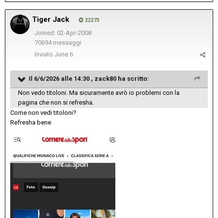
Tiger Jack
22273
Joined: 02-Apr-2008
70694 messaggi
Inviato
June 6
Il 6/6/2026 alle 14:30 ,
zack80
ha scritto:
Non vedo titoloni. Ma sicuramente avrò io problemi con la
pagina che non si refresha.
Come non vedi titoloni?
Refresha bene