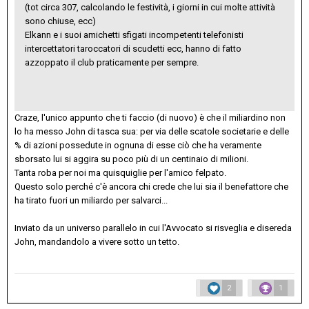
(tot circa 307, calcolando le festività, i giorni in cui molte attività
sono chiuse, ecc)
Elkann e i suoi amichetti sfigati incompetenti telefonisti
intercettatori taroccatori di scudetti ecc, hanno di fatto
azzoppato il club praticamente per sempre.
Craze, l'unico appunto che ti faccio (di nuovo) è che il miliardino non
lo ha messo John di tasca sua: per via delle scatole societarie e delle
% di azioni possedute in ognuna di esse ciò che ha veramente
sborsato lui si aggira su poco più di un centinaio di milioni.
Tanta roba per noi ma quisquiglie per l'amico felpato.
Questo solo perché c'è ancora chi crede che lui sia il benefattore che
ha tirato fuori un miliardo per salvarci...
Inviato da un universo parallelo in cui l'Avvocato si risveglia e disereda
John, mandandolo a vivere sotto un tetto.
2
1