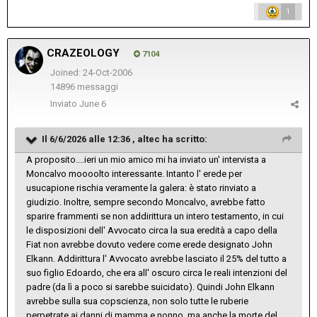
1
CRAZEOLOGY
7104
Joined: 24-Oct-2006
14896 messaggi
Inviato
June 6
Il 6/6/2026 alle 12:36 ,
altec
ha scritto:
A proposito....ieri un mio amico mi ha inviato un' intervista a
Moncalvo moooolto interessante. Intanto l' erede per
usucapione rischia veramente la galera: è stato rinviato a
giudizio. Inoltre, sempre secondo Moncalvo, avrebbe fatto
sparire frammenti se non addirittura un intero testamento, in cui
le disposizioni dell' Avvocato circa la sua eredità a capo della
Fiat non avrebbe dovuto vedere come erede designato John
Elkann. Addirittura l' Avvocato avrebbe lasciato il 25% del tutto a
suo figlio Edoardo, che era all' oscuro circa le reali intenzioni del
padre (da lì a poco si sarebbe suicidato). Quindi John Elkann
avrebbe sulla sua copscienza, non solo tutte le ruberie
perpetrate ai danni di mamma e nonno, ma anche la morte del