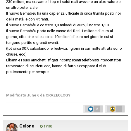
230 milioni, ma eravamo il top e i soldi reali avevano un altro valore e
un altro potenziale.
Il nuovo Bernabéu ha una capienza ufficiale di circa 85mila posti, noi
della metà, e con 4 tiranti.
Il nuovo Bernabéu è costato 1,3 miliardi di euro, il nostro 1/10.
Il nuovo Bernabéu porta nelle casse del Real 1 milione di euro al
giorno, cifra che sale a circa 10 milioni di euro nei giorni in cui si
tengono partite o grandi eventi.
(tot circa 307, calcolando le festività, i giorni in cui molte attività sono
chiuse, ecc)
Elkann e i suoi amichetti sfigati incompetenti telefonisti intercettatori
taroccatori di scudetti ecc, hanno di fatto azzoppato il club
praticamente per sempre.
Modificato
June 6
da CRAZEOLOGY
8
1
Gelone
17103