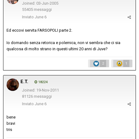
Joined: 03-Jun-2005
55405 messaggi
Inviato
June 6
Ed eccovi servita FARSOPOLI parte 2.
Io domando senza retorica e polemica, non vi sembra che ci sia
qualcosa di molto strano in questi ultimi 20 anni di Juve?
2
1
E.T.
18224
Joined: 19-Nov-2011
81126 messaggi
Inviato
June 6
bene
bravi
tris