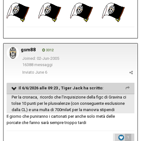
gsm88
3312
Joined: 02-Jun-2005
16388 messaggi
Inviato
June 6
Il 6/6/2026 alle 09:23 ,
Tiger Jack
ha scritto:
Per la cronaca, ricordo che l'inquisizione della figc di Gravina ci
tolse 10 punti per le plusvalenze (con conseguente esclusione
dalla CL) e una multa di 700mila€ per la manovra stipendi
Il giorno che puniranno i cartonati per anche solo metà delle
porcate che fanno sarà sempre troppo tardi
1