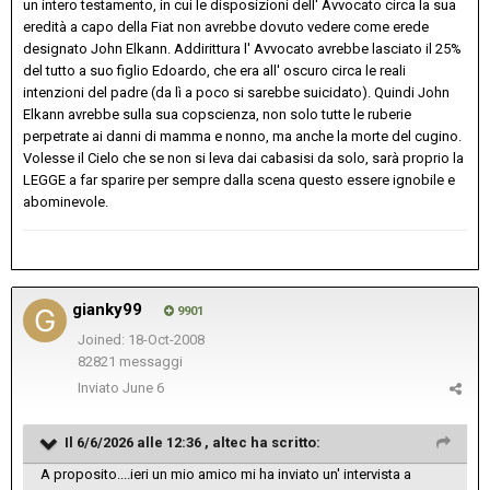
un intero testamento, in cui le disposizioni dell' Avvocato circa la sua
eredità a capo della Fiat non avrebbe dovuto vedere come erede
designato John Elkann. Addirittura l' Avvocato avrebbe lasciato il 25%
del tutto a suo figlio Edoardo, che era all' oscuro circa le reali
intenzioni del padre (da lì a poco si sarebbe suicidato). Quindi John
Elkann avrebbe sulla sua copscienza, non solo tutte le ruberie
perpetrate ai danni di mamma e nonno, ma anche la morte del cugino.
Volesse il Cielo che se non si leva dai cabasisi da solo, sarà proprio la
LEGGE a far sparire per sempre dalla scena questo essere ignobile e
abominevole.
gianky99
9901
Joined: 18-Oct-2008
82821 messaggi
Inviato
June 6
Il 6/6/2026 alle 12:36 ,
altec
ha scritto:
A proposito....ieri un mio amico mi ha inviato un' intervista a