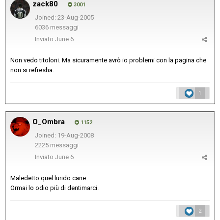
zack80
3001
Joined: 23-Aug-2005
6036 messaggi
Inviato
June 6
Non vedo titoloni. Ma sicuramente avrò io problemi con la pagina che
non si refresha.
1
O_Ombra
1152
Joined: 19-Aug-2008
2225 messaggi
Inviato
June 6
Maledetto quel lurido cane.
Ormai lo odio più di dentimarci.
2