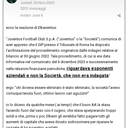
Joined: 26-Nov-2020
5201 messaggi
Inviato
June 6
ecco la reazione di Elkanentus:
"Juventus Football Club S.p.A. (“Juventus” o la “Società”) comunica di
aver appreso che il GIP presso il Tribunale di Roma ha disposto
l’archiviazione del procedimento originatosi dalle indagini relative al
bilancio al 30 giugno 2022. Tale procedimento, di cui si era data
informativa nel comunicato del 6 dicembre 2023 e successivamente
riguardava esponenti
nelle relazioni finanziarie periodiche,
aziendali e non la Società, che non era indagata
".
ergo "chi doveva essere eliminato è stato eliminato, la società l'avevo
comuque tenuta fuori, ottimo lavoro cari aguzzini!"
io lo dicevo da qualche mese ( ai tempi) che il buon AA la stava
facendo fuori dal vaso con il cugino, che stava sperperando troppi
soldi e che, prima o poi, Elkann gli avrebbe fatto pagare tutti gli
aumenti di capitale che aveva dovuto sottoscrivere per riparare le
cazzate di lui e paratici, e infatti...