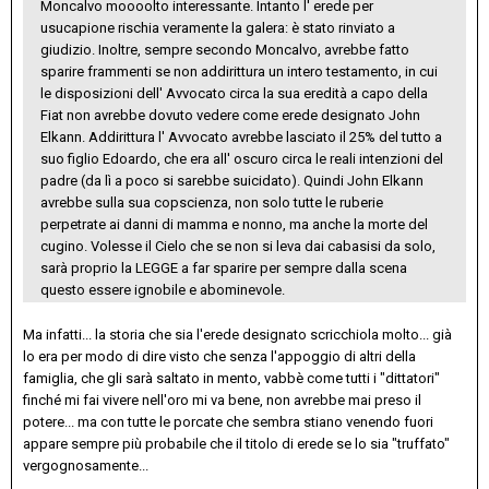
Moncalvo moooolto interessante. Intanto l' erede per
usucapione rischia veramente la galera: è stato rinviato a
giudizio. Inoltre, sempre secondo Moncalvo, avrebbe fatto
sparire frammenti se non addirittura un intero testamento, in cui
le disposizioni dell' Avvocato circa la sua eredità a capo della
Fiat non avrebbe dovuto vedere come erede designato John
Elkann. Addirittura l' Avvocato avrebbe lasciato il 25% del tutto a
suo figlio Edoardo, che era all' oscuro circa le reali intenzioni del
padre (da lì a poco si sarebbe suicidato). Quindi John Elkann
avrebbe sulla sua copscienza, non solo tutte le ruberie
perpetrate ai danni di mamma e nonno, ma anche la morte del
cugino. Volesse il Cielo che se non si leva dai cabasisi da solo,
sarà proprio la LEGGE a far sparire per sempre dalla scena
questo essere ignobile e abominevole.
Ma infatti... la storia che sia l'erede designato scricchiola molto... già
lo era per modo di dire visto che senza l'appoggio di altri della
famiglia, che gli sarà saltato in mento, vabbè come tutti i "dittatori"
finché mi fai vivere nell'oro mi va bene, non avrebbe mai preso il
potere... ma con tutte le porcate che sembra stiano venendo fuori
appare sempre più probabile che il titolo di erede se lo sia "truffato"
vergognosamente...