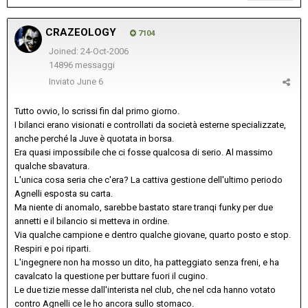
CRAZEOLOGY
7104
Joined: 24-Oct-2006
14896 messaggi
Inviato
June 6
Tutto ovvio, lo scrissi fin dal primo giorno.
I bilanci erano visionati e controllati da società esterne specializzate,
anche perché la Juve è quotata in borsa.
Era quasi impossibile che ci fosse qualcosa di serio. Al massimo
qualche sbavatura.
L'unica cosa seria che c'era? La cattiva gestione dell'ultimo periodo
Agnelli esposta su carta.
Ma niente di anomalo, sarebbe bastato stare tranqi funky per due
annetti e il bilancio si metteva in ordine.
Via qualche campione e dentro qualche giovane, quarto posto e stop.
Respiri e poi riparti.
L'ingegnere non ha mosso un dito, ha patteggiato senza freni, e ha
cavalcato la questione per buttare fuori il cugino.
Le due tizie messe dall'interista nel club, che nel cda hanno votato
contro Agnelli ce le ho ancora sullo stomaco.