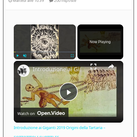
Martedì alle 10:39
200 risposte
×
Now Playing
×
Play
Unmute
Fullscreen
Introduzione ai Giganti 2019 Origini della Tartaria – SOTTOTITOLI-SUBTITLES
Play
Watch on
Video
Introduzione ai Giganti 2019 Origini della Tartaria –