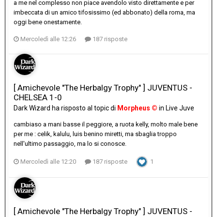
a me nel complesso non piace avendolo visto direttamente e per
imbeccata di un amico tifosissimo (ed abbonato) della roma, ma
oggi bene onestamente.
Mercoledì alle 12:26
187 risposte
[ Amichevole "The Herbalgy Trophy" ] JUVENTUS -
CHELSEA 1-0
Dark Wizard
ha risposto al topic di
Morpheus ©
in
Live Juve
cambiaso a mani basse il peggiore, a ruota kelly, molto male bene
per me : celik, kalulu, luis benino miretti, ma sbaglia troppo
nell'ultimo passaggio, ma lo si conosce.
Mercoledì alle 12:20
187 risposte
1
[ Amichevole "The Herbalgy Trophy" ] JUVENTUS -