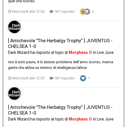
quel che ricordo.
Mercoledì alle 12:36
187 risposte
2
[ Amichevole "The Herbalgy Trophy" ] JUVENTUS -
CHELSEA 1-0
Dark Wizard
ha risposto al topic di
Morpheus ©
in
Live Juve
non è solo paura, è lo stesso problema dell'anno scorso, manca
gente che abbia un minimo di intelligenza tattica
Mercoledì alle 12:33
187 risposte
1
[ Amichevole "The Herbalgy Trophy" ] JUVENTUS -
CHELSEA 1-0
Dark Wizard
ha risposto al topic di
Morpheus ©
in
Live Juve