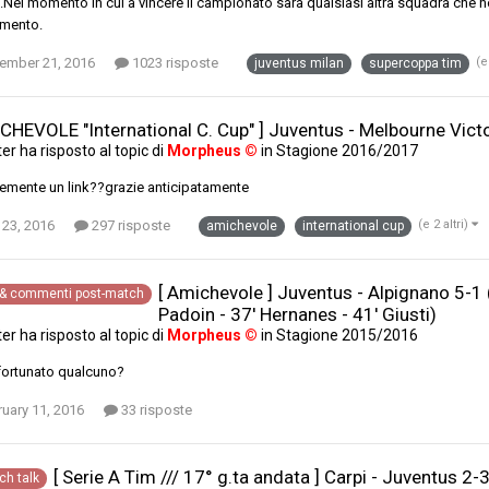
ia.Nel momento in cui a vincere il campionato sarà qualsiasi altra squadra che n
amento.
ember 21, 2016
1023 risposte
(e
juventus milan
supercoppa tim
CHEVOLE "International C. Cup" ] Juventus - Melbourne Victor
ter
ha risposto al topic di
Morpheus ©
in
Stagione 2016/2017
emente un link??grazie anticipatamente
 23, 2016
297 risposte
(e 2 altri)
amichevole
international cup
[ Amichevole ] Juventus - Alpignano 5-1 (
e & commenti post-match
Padoin - 37' Hernanes - 41' Giusti)
ter
ha risposto al topic di
Morpheus ©
in
Stagione 2015/2016
nfortunato qualcuno?
uary 11, 2016
33 risposte
[ Serie A Tim /// 17° g.ta andata ] Carpi - Juventus 2-
ch talk