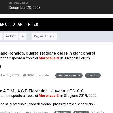
ULTIMA VISITA
December 23, 2023
ENUTI DI ANTIINTER
Pagine 1 di 4
AVANTI
iano Ronaldo, quarta stagione del re in bianconero!
ter
ha risposto al topic di
Morpheus ©
in
Juventus Forum
i
ober 30, 2020
10965 risposte
cristiano ronaldo
juventus
ie A TIM ] A.C.F. Fiorentina - Juventus F.C. 0-0
ter
ha risposto al topic di
Morpheus ©
in
Stagione 2019/2020
no sa di preciso quando decidono i prossimi anticipi e posticipi?
tember 3, 2019
433 risposte
(e 1 altri)