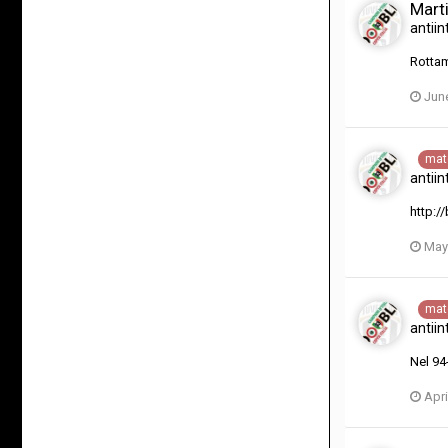
Mart
antiin
Rotta
June
mat
antiin
http:/
May
mat
antiin
Nel 94
Apri