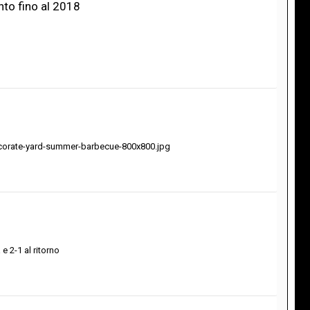
nto fino al 2018
ecorate-yard-summer-barbecue-800x800.jpg
 2-1 al ritorno