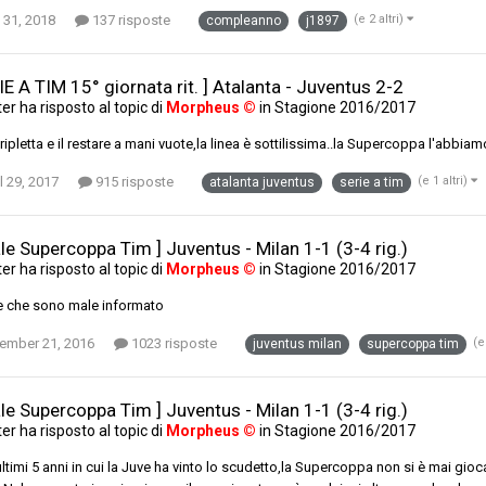
 31, 2018
137 risposte
(e 2 altri)
compleanno
j1897
IE A TIM 15° giornata rit. ] Atalanta - Juventus 2-2
ter
ha risposto al topic di
Morpheus ©
in
Stagione 2016/2017
tripletta e il restare a mani vuote,la linea è sottilissima..la Supercoppa l'abbiam
l 29, 2017
915 risposte
(e 1 altri)
atalanta juventus
serie a tim
ale Supercoppa Tim ] Juventus - Milan 1-1 (3-4 rig.)
ter
ha risposto al topic di
Morpheus ©
in
Stagione 2016/2017
e che sono male informato
ember 21, 2016
1023 risposte
(e
juventus milan
supercoppa tim
ale Supercoppa Tim ] Juventus - Milan 1-1 (3-4 rig.)
ter
ha risposto al topic di
Morpheus ©
in
Stagione 2016/2017
ultimi 5 anni in cui la Juve ha vinto lo scudetto,la Supercoppa non si è mai gi