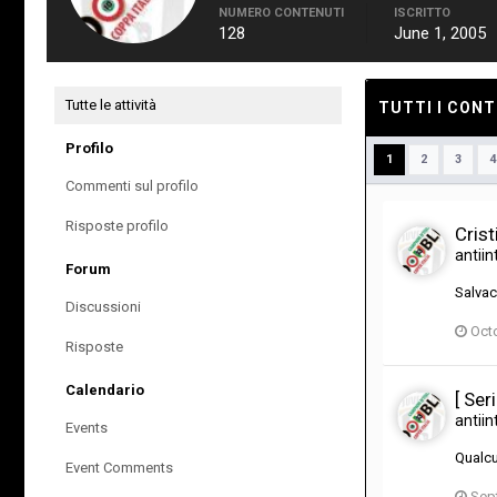
NUMERO CONTENUTI
ISCRITTO
128
June 1, 2005
Tutte le attività
TUTTI I CONT
Profilo
1
2
3
4
Commenti sul profilo
Risposte profilo
Crist
antiin
Forum
Salvac
Discussioni
Oct
Risposte
Calendario
[ Ser
antiin
Events
Qualcu
Event Comments
Sep