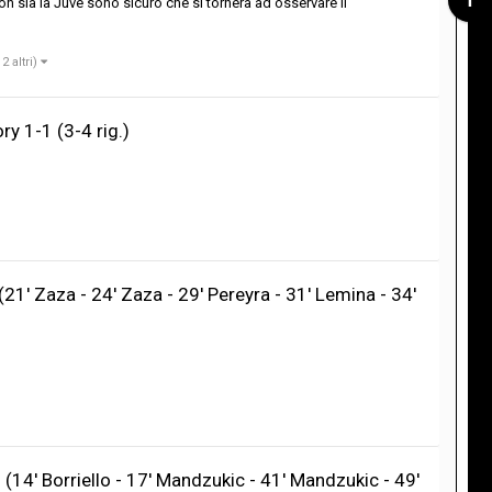
on sia la Juve sono sicuro che si tornerà ad osservare il
 2 altri)
y 1-1 (3-4 rig.)
21' Zaza - 24' Zaza - 29' Pereyra - 31' Lemina - 34'
3 (14' Borriello - 17' Mandzukic - 41' Mandzukic - 49'