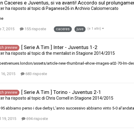
in Caceres e Juventus, si va avanti! Accordo sul prolungame
ter
ha risposto al topic di
Paganese26
in
Archivio Calciomercato
me
 7, 2015
155 risposte
(e 1 altri)
caceres
juve
[ Serie A Tim ] Inter - Juventus 1-2
ch preview
ter
ha risposto al topic di
the mentalist
in
Stagione 2014/2015
/bestvenues.london/assets/article-new-thumbnail-ehow-images-a02-70-lm-d
 16, 2015
683 risposte
[ Serie A Tim ] Torino - Juventus 2-1
ch preview
ter
ha risposto al topic di
Chris Cornell
in
Stagione 2014/2015
-95 abbiamo perso i due derby L'anno successivo abbiamo vinto 5-0 al'andata e
l 19, 2015
694 risposte