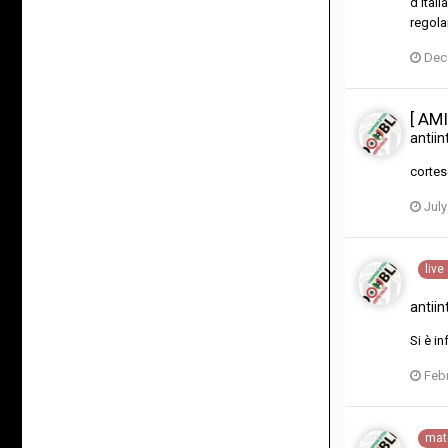
d'Ital
regol
Dec
[ AMI
antiin
cortes
July
liv
antiin
Si è i
Febr
mat