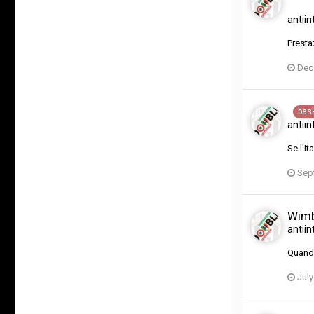
antiin
Presta
Dec
bas
antiin
Se l'I
Sep
Wimbl
antiin
Quando
July