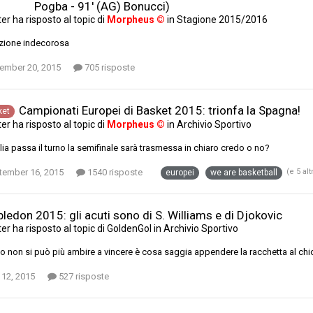
Pogba - 91' (AG) Bonucci)
ter
ha risposto al topic di
Morpheus ©
in
Stagione 2015/2016
zione indecorosa
ember 20, 2015
705 risposte
Campionati Europei di Basket 2015: trionfa la Spagna!
ket
ter
ha risposto al topic di
Morpheus ©
in
Archivio Sportivo
talia passa il turno la semifinale sarà trasmessa in chiaro credo o no?
tember 16, 2015
1540 risposte
(e 5 alt
europei
we are basketball
edon 2015: gli acuti sono di S. Williams e di Djokovic
ter
ha risposto al topic di
GoldenGol
in
Archivio Sportivo
 non si può più ambire a vincere è cosa saggia appendere la racchetta al ch
 12, 2015
527 risposte