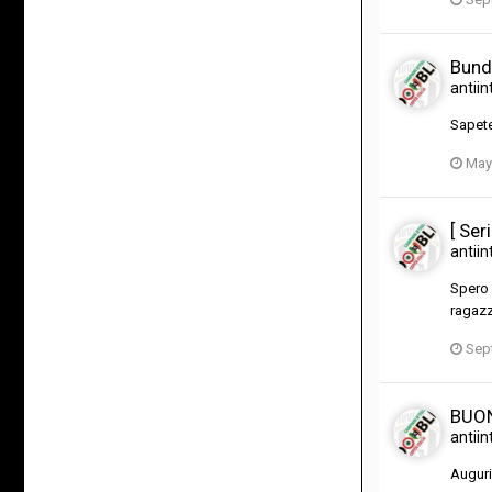
Bund
antiin
Sapete
May
[ Ser
antiin
Spero 
ragazz
Sep
BUON
antiin
Auguri