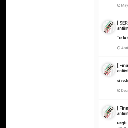
May
[ SER
antiin
Tra la 
Apri
[ Fin
antiin
si ved
Dec
[ Fin
antiin
Negli 