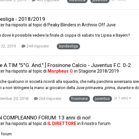
fiorentina
juventus
esliga - 2018/2019
ter
ha risposto al topic di
Peaky Blinders
in
Archivio Off Juve
 dove è possibile vedere la finale di coppa di sabato tra Lipsia e Bayern?
 22, 2019
244 risposte
bundesliga
ie A TIM "5°G. And." ] Frosinone Calcio - Juventus F.C. 0-2
ter
ha risposto al topic di
Morpheus ©
in
Stagione 2018/2019
che qualcuno in società ricordi alla squadra, che nella panchina avversaria sied
i a non stringere la mano ai giocatori della Juve primavera ,prima, durante e dop
tember 20, 2018
264 risposte
(e 1 altri)
frosinone
juventus
 COMPLEANNO FORUM: 13 anni di noi!
ter
ha risposto al topic di
IL DIRETTORE
in
Il nostro forum
 forum