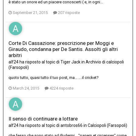
è stato un onore ed un piacere conoscerti ( e, in ogni...
September 21, 2015
207 risposte
Corte Di Cassazione: prescrizione per Moggi e
Giraudo, condanna per De Santis. Assolti gli altri
arbitri
alf24
ha risposto al topic di
Tiger Jack
in
Archivio di calciopoli
(Farsopoli)
quoto tutto, quasi tutto il tuo post, ma... ....il cricket?
March 24, 2015
4224 risposte
Il senso di continuare a lottare
alf24
ha risposto al topic di
antobros66
in
Calciopoli (Farsopoli)
che fesso che sono stato ad illudermi... "panem et circenses" come