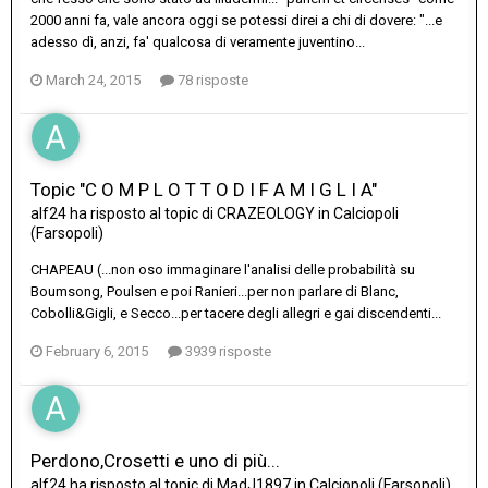
2000 anni fa, vale ancora oggi se potessi direi a chi di dovere: "...e
adesso dì, anzi, fa' qualcosa di veramente juventino...
March 24, 2015
78 risposte
Topic "C O M P L O T T O D I F A M I G L I A"
alf24
ha risposto al topic di
CRAZEOLOGY
in
Calciopoli
(Farsopoli)
CHAPEAU (...non oso immaginare l'analisi delle probabilità su
Boumsong, Poulsen e poi Ranieri...per non parlare di Blanc,
Cobolli&Gigli, e Secco...per tacere degli allegri e gai discendenti...
February 6, 2015
3939 risposte
Perdono,Crosetti e uno di più...
alf24
ha risposto al topic di
MadJ1897
in
Calciopoli (Farsopoli)