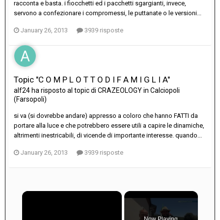
racconta e basta. i fiocchetti ed i pacchetti sgargianti, invece,
servono a confezionare i compromessi, le puttanate o le versioni...
January 26, 2013
3939 risposte
Topic "C O M P L O T T O D I F A M I G L I A"
alf24
ha risposto al topic di
CRAZEOLOGY
in
Calciopoli
(Farsopoli)
si va (si dovrebbe andare) appresso a coloro che hanno FATTI da
portare alla luce e che potrebbero essere utili a capire le dinamiche,
altrimenti inestricabili, di vicende di importante interesse. quando...
January 26, 2013
3939 risposte
×
Now Playing