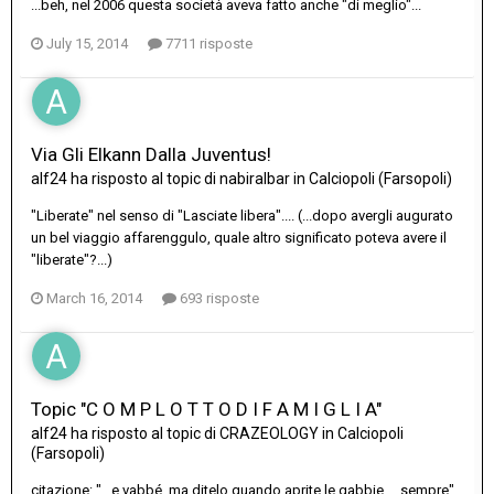
...beh, nel 2006 questa società aveva fatto anche "di meglio"...
July 15, 2014
7711 risposte
Via Gli Elkann Dalla Juventus!
alf24
ha risposto al topic di
nabiralbar
in
Calciopoli (Farsopoli)
"Liberate" nel senso di "Lasciate libera".... (...dopo avergli augurato
un bel viaggio affarenggulo, quale altro significato poteva avere il
"liberate"?...)
March 16, 2014
693 risposte
Topic "C O M P L O T T O D I F A M I G L I A"
alf24
ha risposto al topic di
CRAZEOLOGY
in
Calciopoli
(Farsopoli)
citazione: "...e vabbé, ma ditelo quando aprite le gabbie.... sempre"