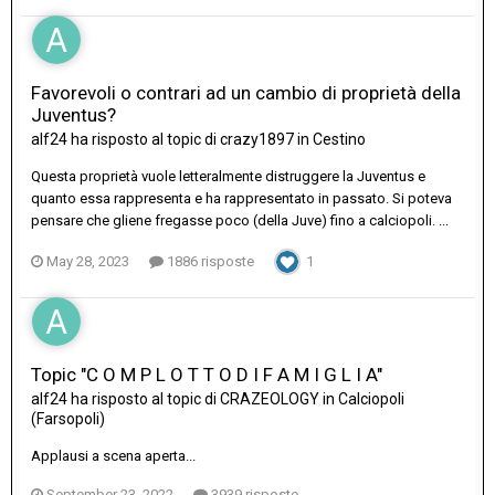
Favorevoli o contrari ad un cambio di proprietà della
Juventus?
alf24
ha risposto al topic di
crazy1897
in
Cestino
Questa proprietà vuole letteralmente distruggere la Juventus e
quanto essa rappresenta e ha rappresentato in passato. Si poteva
pensare che gliene fregasse poco (della Juve) fino a calciopoli. ...
May 28, 2023
1886 risposte
1
Topic "C O M P L O T T O D I F A M I G L I A"
alf24
ha risposto al topic di
CRAZEOLOGY
in
Calciopoli
(Farsopoli)
Applausi a scena aperta...
September 23, 2022
3939 risposte