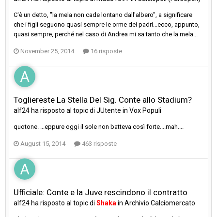
C'è un detto, "la mela non cade lontano dall'albero", a significare
che i figli seguono quasi sempre le orme dei padri...ecco, appunto,
quasi sempre, perché nel caso di Andrea mi sa tanto che la mela...
November 25, 2014
16 risposte
Togliereste La Stella Del Sig. Conte allo Stadium?
alf24
ha risposto al topic di
JUtente
in
Vox Populi
quotone. ...eppure oggi il sole non batteva così forte....mah....
August 15, 2014
463 risposte
Ufficiale: Conte e la Juve rescindono il contratto
alf24
ha risposto al topic di
Shaka
in
Archivio Calciomercato