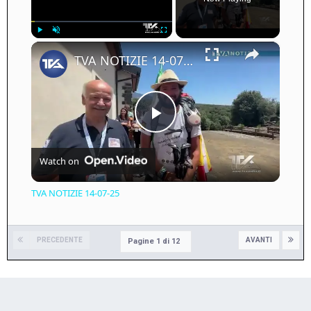
×
Play
Unmute
Fullscreen
TVA NOTIZIE 14-07-25
Play
Watch on
Video
TVA NOTIZIE 14-07-25
PRECEDENTE
AVANTI
Pagine 1 di 12