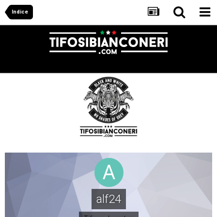
Indice
alf24