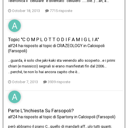
Telefonica il "cellulare" è diventato "cellulero"......olé..) ...ah, a...
October 18, 2013
7715 risposte
Topic "C O M P L O T T O D I F A M I G L I A"
alf24
ha risposto al topic di
CRAZEOLOGY
in
Calciopoli
(Farsopoli)
...guarda, è solo che jaki-kaki sta venendo allo scoperto...e i primi
chiari (e massicci) segnali si erano manifestati fin dal 2006...
...perché, te non lo hai ancora capito che è...
October 7, 2013
3939 risposte
Parte L'Inchiesta Su Farsopoli?
alf24
ha risposto al topic di
Spartony
in
Calciopoli (Farsopoli)
però abbiamo il piano C...quello di mandarli aff...ulo tutti quanti.