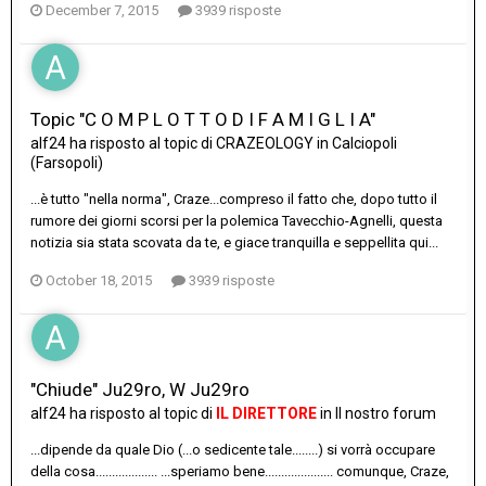
December 7, 2015
3939 risposte
Topic "C O M P L O T T O D I F A M I G L I A"
alf24
ha risposto al topic di
CRAZEOLOGY
in
Calciopoli
(Farsopoli)
...è tutto "nella norma", Craze...compreso il fatto che, dopo tutto il
rumore dei giorni scorsi per la polemica Tavecchio-Agnelli, questa
notizia sia stata scovata da te, e giace tranquilla e seppellita qui...
October 18, 2015
3939 risposte
"Chiude" Ju29ro, W Ju29ro
alf24
ha risposto al topic di
IL DIRETTORE
in
Il nostro forum
...dipende da quale Dio (...o sedicente tale........) si vorrà occupare
della cosa................... ...speriamo bene..................... comunque, Craze,