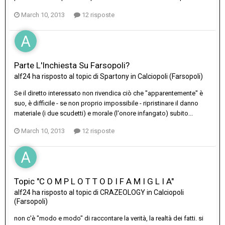
March 10, 2013
12 risposte
Parte L'Inchiesta Su Farsopoli?
alf24
ha risposto al topic di
Spartony
in
Calciopoli (Farsopoli)
Se il diretto interessato non rivendica ciò che "apparentemente" è
suo, è difficile - se non proprio impossibile - ripristinare il danno
materiale (i due scudetti) e morale (l'onore infangato) subito...
March 10, 2013
12 risposte
Topic "C O M P L O T T O D I F A M I G L I A"
alf24
ha risposto al topic di
CRAZEOLOGY
in
Calciopoli
(Farsopoli)
non c'è "modo e modo" di raccontare la verità, la realtà dei fatti. si