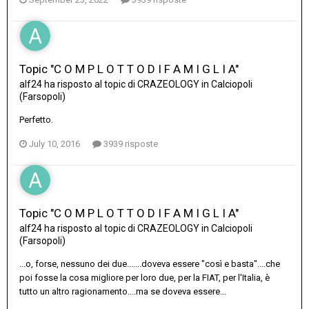
Topic "C O M P L O T T O D I F A M I G L I A"
alf24
ha risposto al topic di
CRAZEOLOGY
in
Calciopoli
(Farsopoli)
Perfetto.
July 10, 2016
3939 risposte
Topic "C O M P L O T T O D I F A M I G L I A"
alf24
ha risposto al topic di
CRAZEOLOGY
in
Calciopoli
(Farsopoli)
...o, forse, nessuno dei due.......doveva essere "così e basta"....che
poi fosse la cosa migliore per loro due, per la FIAT, per l'Italia, è
tutto un altro ragionamento....ma se doveva essere...