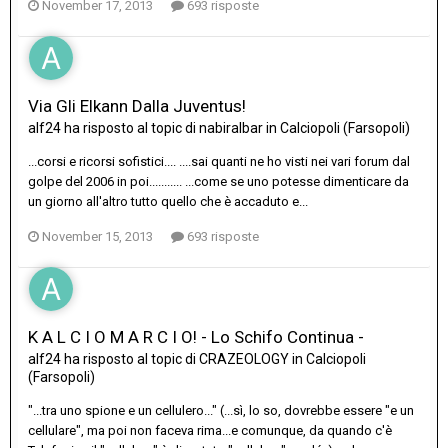
November 17, 2013
693 risposte
Via Gli Elkann Dalla Juventus!
alf24
ha risposto al topic di
nabiralbar
in
Calciopoli (Farsopoli)
...corsi e ricorsi sofistici.... ....sai quanti ne ho visti nei vari forum dal
golpe del 2006 in poi........... ...come se uno potesse dimenticare da
un giorno all'altro tutto quello che è accaduto e...
November 15, 2013
693 risposte
K A L C I O M A R C I O! - Lo Schifo Continua -
alf24
ha risposto al topic di
CRAZEOLOGY
in
Calciopoli
(Farsopoli)
"...tra uno spione e un cellulero..." (...sì, lo so, dovrebbe essere "e un
cellulare", ma poi non faceva rima...e comunque, da quando c'è