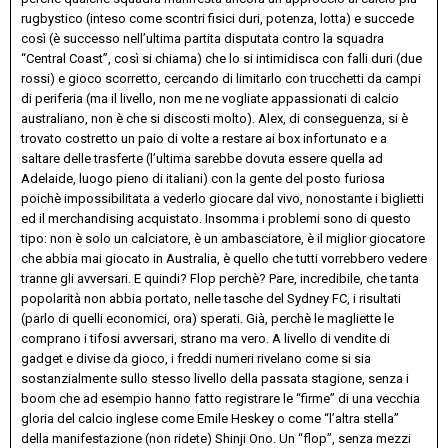
rugbystico (inteso come scontri fisici duri, potenza, lotta) e succede
così (è successo nell’ultima partita disputata contro la squadra
“Central Coast”, così si chiama) che lo si intimidisca con falli duri (due
rossi) e gioco scorretto, cercando di limitarlo con trucchetti da campi
di periferia (ma il livello, non me ne vogliate appassionati di calcio
australiano, non è che si discosti molto). Alex, di conseguenza, si è
trovato costretto un paio di volte a restare ai box infortunato e a
saltare delle trasferte (l’ultima sarebbe dovuta essere quella ad
Adelaide, luogo pieno di italiani) con la gente del posto furiosa
poichè impossibilitata a vederlo giocare dal vivo, nonostante i biglietti
ed il merchandising acquistato. Insomma i problemi sono di questo
tipo: non è solo un calciatore, è un ambasciatore, è il miglior giocatore
che abbia mai giocato in Australia, è quello che tutti vorrebbero vedere
tranne gli avversari. E quindi? Flop perchè? Pare, incredibile, che tanta
popolarità non abbia portato, nelle tasche del Sydney FC, i risultati
(parlo di quelli economici, ora) sperati. Già, perchè le magliette le
comprano i tifosi avversari, strano ma vero. A livello di vendite di
gadget e divise da gioco, i freddi numeri rivelano come si sia
sostanzialmente sullo stesso livello della passata stagione, senza i
boom che ad esempio hanno fatto registrare le “firme” di una vecchia
gloria del calcio inglese come Emile Heskey o come “l’altra stella”
della manifestazione (non ridete) Shinji Ono. Un “flop”, senza mezzi