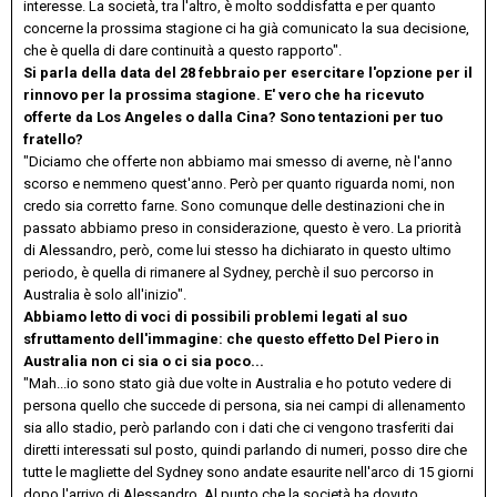
interesse. La società, tra l'altro, è molto soddisfatta e per quanto
concerne la prossima stagione ci ha già comunicato la sua decisione,
che è quella di dare continuità a questo rapporto".
Si parla della data del 28 febbraio per esercitare l'opzione per il
rinnovo per la prossima stagione. E' vero che ha ricevuto
offerte da Los Angeles o dalla Cina? Sono tentazioni per tuo
fratello?
"Diciamo che offerte non abbiamo mai smesso di averne, nè l'anno
scorso e nemmeno quest'anno. Però per quanto riguarda nomi, non
credo sia corretto farne. Sono comunque delle destinazioni che in
passato abbiamo preso in considerazione, questo è vero. La priorità
di Alessandro, però, come lui stesso ha dichiarato in questo ultimo
periodo, è quella di rimanere al Sydney, perchè il suo percorso in
Australia è solo all'inizio".
Abbiamo letto di voci di possibili problemi legati al suo
sfruttamento dell'immagine: che questo effetto Del Piero in
Australia non ci sia o ci sia poco...
"Mah...io sono stato già due volte in Australia e ho potuto vedere di
persona quello che succede di persona, sia nei campi di allenamento
sia allo stadio, però parlando con i dati che ci vengono trasferiti dai
diretti interessati sul posto, quindi parlando di numeri, posso dire che
tutte le magliette del Sydney sono andate esaurite nell'arco di 15 giorni
dopo l'arrivo di Alessandro. Al punto che la società ha dovuto