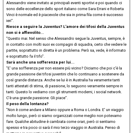
Alessandro viene invitato ai principali eventi sportivi e poi quando ci
sono delle eccellenze dello sport italiano come Sara Errani e Roberta
Vinci è normale ed è piacevole che sia in prima fila come è successo
ieri".
Riesce a seguire la Juventus? L'amore dei tifosi della Juventus
non si è affievolito...
"Questo mai. Nel senso che Alessandro segue la Juventus, sempre, è
in contatto con molti suoi ex compagni di squadra, certo che vedere le
partite, soprattutto in diretta è un problema. Però sa, vede, è informato
e soprattutto fa il tifo".
Sarà anche una sofferenza per lui...
"E' una sofferenza per non essere più vicino? Diciamo che poi c'è la
grande passione dei tifosi juventini che lo continuano a sostenere da
così grande distanza. Anche se lui è in Australia ha veramente tanti
tanti attestati di stima, di passione, lo seguono veramente sempre in
tanti. Questo lo vediamo con gli strumenti moderni, i social network.
C'è una grande passione. Gli piace".
Il peso della lontanza?
"Non è come andare a Milano oppure a Roma o Londra. E' un viaggio
molto lungo, però ci siamo organizzati come meglio non potevamo
fare. Qualche abitudine è cambiata come orari, però ci sentiamo
spesso e tra poco ci sarà il mio terzo viaggio in Australia. Penso di