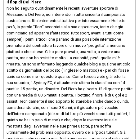
Il flop di Del Piero
Non ho seguito quotidinamente le recenti avventure sportive di
Alessandro Del Piero, non ritenendo in tutta sincerità il campionato
australiano sufficientemente attrattivo per interessarmene. Ho letto,
però, la parola “flop” accostata alla sua esperienza, tanto che già
cominciano ad apparire (fantastico Tuttosport, avanti a tutti come
sempre!) i primi articoli che parlano di una possibile interruzione
prematura del contratto a favore di un nuovo “progetto” americano
piuttosto che cinese. Ci ho pure provato, una volta, a vedere una
partita, ma non ho resistito molto. La curiosità, però, quella mi è
rimasta. Mi sono informato leggendo qualche blog e qualche articolo
scritto da giornalisti del posto (l’inglese lo mastico) e - per chi fosse
curioso come me - questo è quanto. Come forse avrete già letto, la
sua squadra, il Sydney FC, è attualmente ultima in classifica con 14
punti in 15 partite, un disastro. Del Piero ha giocato 12 di queste partite
con una media di 80.5 minuti a partita. Il bottino, finora, è di 6 gol e 2
assist. Tecnicamente il suo apporto lo starebbe anche dando quindi,
considerando che, con i suoi 38 anni, è il giocatore più vecchio
dell’intero campionato (dietro di lui i tre più vecchi sono tutti portieri, il
quinto ne ha un paio di meno) e che, dopo la riverenza iniziale
mostrata dagli avversari nelle sue prime uscite, pare soffra
ultimamente del problema opposto, ovvero della “poca tutela”. Già,
perchè qualche squadra manifesta ancora un approccio al calcio più