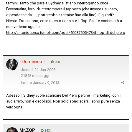
termini. Tanto che pare a Sydney si stiano interrogando circa
l’eventualità, loro, di interrompere il rapporto (che invece Del Piero,
dipendesse da lui, porterebbe a termine fino alla fine). E quindi?
Niente. Ero curioso, ed in questo consiste il flop. Partite continuerò a
non vederne uguale.
http://antoniocorsa.tumblr.com/post/40087505473/il-flop-di-del-piero
- Domenico -
900
Joined: 21-Jan-2008
21848 messaggi
Inviato
January 9, 2013
Adesso il Sidney vuole scaricare Del Piero perché il marketing, con il
suo arrivo, non è decollato. Non solo sono scarsi, sono pure senza
vergogna.
Mr.ZQP
1631