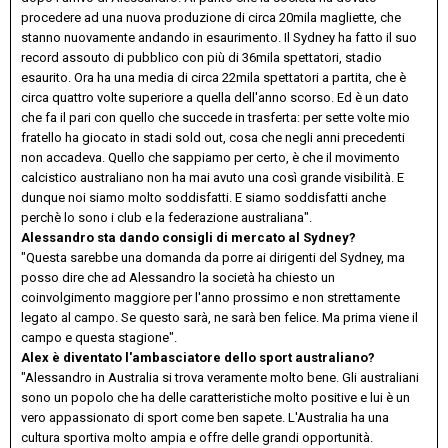
procedere ad una nuova produzione di circa 20mila magliette, che
stanno nuovamente andando in esaurimento. Il Sydney ha fatto il suo
record assouto di pubblico con più di 36mila spettatori, stadio
esaurito. Ora ha una media di circa 22mila spettatori a partita, che è
circa quattro volte superiore a quella dell'anno scorso. Ed è un dato
che fa il pari con quello che succede in trasferta: per sette volte mio
fratello ha giocato in stadi sold out, cosa che negli anni precedenti
non accadeva. Quello che sappiamo per certo, è che il movimento
calcistico australiano non ha mai avuto una così grande visibilità. E
dunque noi siamo molto soddisfatti. E siamo soddisfatti anche
perchè lo sono i club e la federazione australiana".
Alessandro sta dando consigli di mercato al Sydney?
"Questa sarebbe una domanda da porre ai dirigenti del Sydney, ma
posso dire che ad Alessandro la società ha chiesto un
coinvolgimento maggiore per l'anno prossimo e non strettamente
legato al campo. Se questo sarà, ne sarà ben felice. Ma prima viene il
campo e questa stagione".
Alex è diventato l'ambasciatore dello sport australiano?
"Alessandro in Australia si trova veramente molto bene. Gli australiani
sono un popolo che ha delle caratteristiche molto positive e lui è un
vero appassionato di sport come ben sapete. L'Australia ha una
cultura sportiva molto ampia e offre delle grandi opportunità.