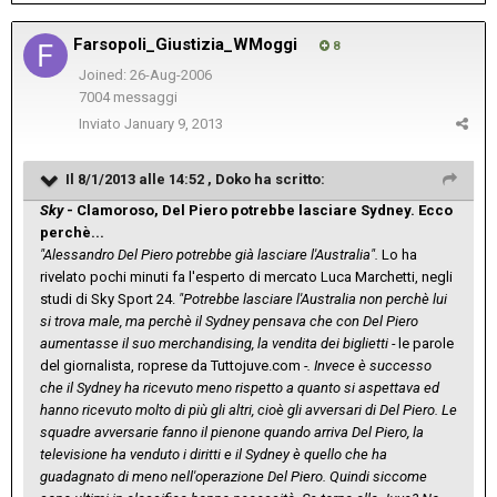
Farsopoli_Giustizia_WMoggi
8
Joined: 26-Aug-2006
7004 messaggi
Inviato
January 9, 2013
Il 8/1/2013 alle 14:52 , Doko ha scritto:
Sky
- Clamoroso, Del Piero potrebbe lasciare Sydney. Ecco
perchè...
"Alessandro Del Piero potrebbe già lasciare l'Australia".
Lo ha
rivelato pochi minuti fa l'esperto di mercato Luca Marchetti, negli
studi di Sky Sport 24.
"Potrebbe lasciare l'Australia non perchè lui
si trova male, ma perchè il Sydney pensava che con Del Piero
aumentasse il suo merchandising, la vendita dei biglietti -
le parole
del giornalista, roprese da Tuttojuve.com
-. Invece è successo
che il Sydney ha ricevuto meno rispetto a quanto si aspettava ed
hanno ricevuto molto di più gli altri, cioè gli avversari di Del Piero. Le
squadre avversarie fanno il pienone quando arriva Del Piero, la
televisione ha venduto i diritti e il Sydney è quello che ha
guadagnato di meno nell'operazione Del Piero. Quindi siccome