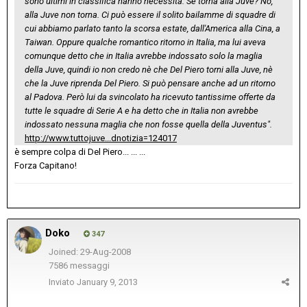
sono ultimi in classifica hanno necessità. Se torna alla Juve? No,
alla Juve non torna. Ci può essere il solito bailamme di squadre di
cui abbiamo parlato tanto la scorsa estate, dall'America alla Cina, a
Taiwan. Oppure qualche romantico ritorno in Italia, ma lui aveva
comunque detto che in Italia avrebbe indossato solo la maglia
della Juve, quindi io non credo nè che Del Piero torni alla Juve, nè
che la Juve riprenda Del Piero. Si può pensare anche ad un ritorno
al Padova. Però lui da svincolato ha ricevuto tantissime offerte da
tutte le squadre di Serie A e ha detto che in Italia non avrebbe
indossato nessuna maglia che non fosse quella della Juventus".
http://www.tuttojuve...dnotizia=124017
è sempre colpa di Del Piero... ... ...
Forza Capitano!
Doko
347
Joined: 29-Aug-2008
7586 messaggi
Inviato
January 9, 2013