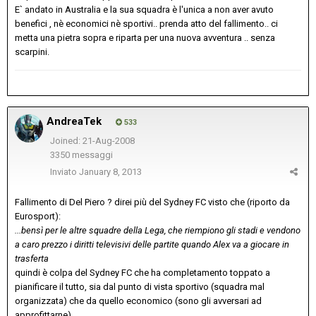
E` andato in Australia e la sua squadra è l'unica a non aver avuto
benefici , nè economici nè sportivi.. prenda atto del fallimento.. ci
metta una pietra sopra e riparta per una nuova avventura .. senza
scarpini.
AndreaTek
533
Joined: 21-Aug-2008
3350 messaggi
Inviato
January 8, 2013
Fallimento di Del Piero ? direi più del Sydney FC visto che (riporto da
Eurosport):
...bensì per le altre squadre della Lega, che riempiono gli stadi e vendono
a caro prezzo i diritti televisivi delle partite quando Alex va a giocare in
trasferta
quindi è colpa del Sydney FC che ha completamento toppato a
pianificare il tutto, sia dal punto di vista sportivo (squadra mal
organizzata) che da quello economico (sono gli avversari ad
approfittarne).