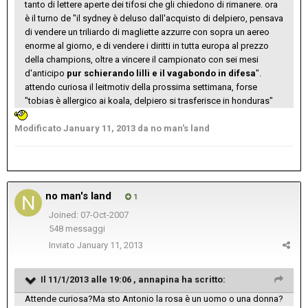
tanto di lettere aperte dei tifosi che gli chiedono di rimanere. ora
è il turno de "il sydney è deluso dall'acquisto di delpiero, pensava
di vendere un triliardo di magliette azzurre con sopra un aereo
enorme al giorno, e di vendere i diritti in tutta europa al prezzo
della champions, oltre a vincere il campionato con sei mesi
d'anticipo
pur schierando lilli e il vagabondo in difesa
".
attendo curiosa il leitmotiv della prossima settimana, forse
"tobias è allergico ai koala, delpiero si trasferisce in honduras"
Modificato
January 11, 2013
da no man's land
no man's land
1
Joined: 07-Oct-2007
548 messaggi
Inviato
January 11, 2013
Il 11/1/2013 alle 19:06 , annapina ha scritto:
Attende curiosa?Ma sto Antonio la rosa è un uomo o una donna?