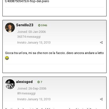
t/40087505473/il-flop-del-piero
Servillo23
5946
Joined: 03-Jan-2006
36374 messaggi
Inviato
January 13, 2013
Gioca tra un'ora, mi sa che non ce la faccio..devo ancora andare a letto
alexisgod
7
Joined: 26-Sep-2006
89 messaggi
Inviato
January 13, 2013