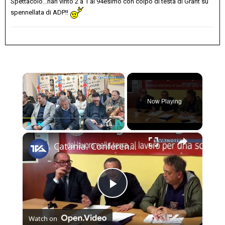
Spettacolo...han vinto 2 a 1 al 94esimo con colpo di testa di Grant su
spennellata di ADP!!
×
Now Playing
×
Play
Unmute
Fullscreen
Catania. Conferenza stampa del Sifus sulla vicenda degli ex operatori della formazione professionale
Play
Watch on