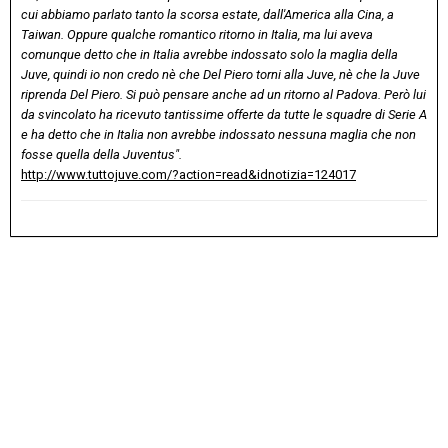
cui abbiamo parlato tanto la scorsa estate, dall'America alla Cina, a
Taiwan. Oppure qualche romantico ritorno in Italia, ma lui aveva
comunque detto che in Italia avrebbe indossato solo la maglia della
Juve, quindi io non credo nè che Del Piero torni alla Juve, nè che la Juve
riprenda Del Piero. Si può pensare anche ad un ritorno al Padova. Però lui
da svincolato ha ricevuto tantissime offerte da tutte le squadre di Serie A
e ha detto che in Italia non avrebbe indossato nessuna maglia che non
fosse quella della Juventus".
http://www.tuttojuve.com/?action=read&idnotizia=124017