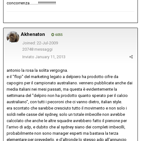
concorrenza.........!!!!!!!!!!!!!!!!!!!
Akhenaton
6055
Joined: 22-Jul-2009
20748 messaggi
Inviato
January 11, 2013
antonio la rosa la solita vergogna.
e il "flop" del marketing legato a delpiero ha prodotto cifre da
capogiro per il campionato australiano. vennero pubblicate anche dai
media italiani nei mesi passati, ma questa è evidentemente la
settimana del "delpiro non ha prodotto quanto sperato per il calcio
australiano", con tutti i pecoroni che ci vanno dietro, italian style.
era scontato che sarebbe cresciuto tutto il movimento e non solo i
soldi nelle casse del sydney, solo un totale imbecille non avrebbe
calcolato che anche le altre squadre avrebbero fatto il pienone per
l'arrivo di adp, e dubito che al sydney siano dei completi imbecilli,
probabilmente non sono manager esperti ma bastava la terza
elementare per prevederlo. e d'altronde lo stesso adp all'annuncio