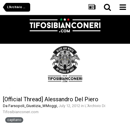
L'Archivio Di Tifosibianconeri.com
[Official Thread] Alessandro Del Piero
Da
Farsopoli_Giustizia_WMoggi
,
July 12, 2012
in
L'Archivio Di
Tifosibianconeri.com
capitano