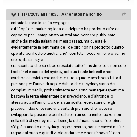
Il 11/1/2013 alle 18:30 , Akhenaton ha scritto:
antonio la rosa la solita vergogna.
e il "flop" del marketing legato a delpiero ha prodotto cifre da
capogiro per il campionato australiano. vennero pubblicate
anche dai media italiani nei mesi passati, ma questa è
evidentemente la settimana del "delpiro non ha prodotto quanto
sperato per il calcio australiano", con tutti i pecoroni che ci vanno
dietro, italian style.
era scontato che sarebbe cresciuto tutto il movimento e non solo
i soldi nelle casse del sydney, solo un totale imbecille non
avrebbe calcolato che anche le altre squadre avrebbero fatto il
pienone per l'arrivo di adp, e dubito che al sydney siano dei
completi imbecilli, probabilmente non sono manager esperti ma
bastava la terza elementare per prevederlo. e d'altronde lo
stesso adp all'annuncio della sua scelta fece capire che gli
piaceva l'idea di essere una sorta di pioniere che facesse
sviluppare la passione per il calcio in un continente nuovo, non
nella città di sydney. ma va bene, la settimana scorsa "del piero
s'è già stancato del sydney, troppo scarso, non ne caverà mai un
ragno dal buco e quindi vuole andarsene e non rinnoverà" con