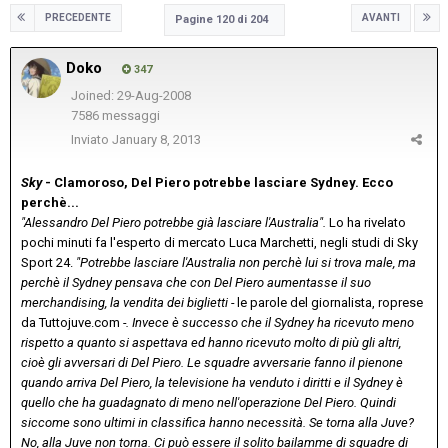
PRECEDENTE
AVANTI
Pagine 120 di 204
Doko
347
Joined: 29-Aug-2008
7586 messaggi
Inviato
January 8, 2013
Sky
- Clamoroso, Del Piero potrebbe lasciare Sydney. Ecco
perchè...
"Alessandro Del Piero potrebbe già lasciare l'Australia".
Lo ha rivelato
pochi minuti fa l'esperto di mercato Luca Marchetti, negli studi di Sky
Sport 24.
"Potrebbe lasciare l'Australia non perchè lui si trova male, ma
perchè il Sydney pensava che con Del Piero aumentasse il suo
merchandising, la vendita dei biglietti -
le parole del giornalista, roprese
da Tuttojuve.com
-. Invece è successo che il Sydney ha ricevuto meno
rispetto a quanto si aspettava ed hanno ricevuto molto di più gli altri,
cioè gli avversari di Del Piero. Le squadre avversarie fanno il pienone
quando arriva Del Piero, la televisione ha venduto i diritti e il Sydney è
quello che ha guadagnato di meno nell'operazione Del Piero. Quindi
siccome sono ultimi in classifica hanno necessità. Se torna alla Juve?
No, alla Juve non torna. Ci può essere il solito bailamme di squadre di