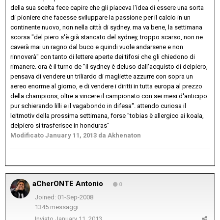
della sua scelta fece capire che gli piaceva l'idea di essere una sorta
di pioniere che facesse sviluppare la passione per il calcio in un
continente nuovo, non nella città di sydney. ma va bene, la settimana
scorsa "del piero s'è già stancato del sydney, troppo scarso, non ne
caverà mai un ragno dal buco e quindi vuole andarsene e non
rinnoverà" con tanto di lettere aperte dei tifosi che gli chiedono di
rimanere. ora è il turno de "il sydney è deluso dall'acquisto di delpiero,
pensava di vendere un triliardo di magliette azzurre con sopra un
aereo enorme al giorno, e di vendere i diritti in tutta europa al prezzo
della champions, oltre a vincere il campionato con sei mesi d'anticipo
pur schierando lilli e il vagabondo in difesa". attendo curiosa il
leitmotiv della prossima settimana, forse "tobias è allergico ai koala,
delpiero si trasferisce in honduras"
Modificato
January 11, 2013
da Akhenaton
aCherONTE Antonio
0
Joined: 01-Sep-2008
1345 messaggi
Inviato
January 11, 2013