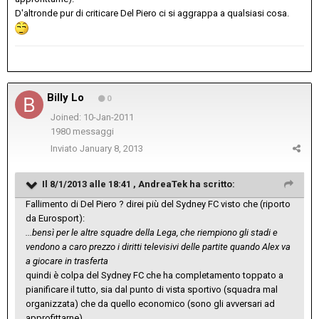
D'altronde pur di criticare Del Piero ci si aggrappa a qualsiasi cosa.
Billy Lo
0
Joined: 10-Jan-2011
1980 messaggi
Inviato
January 8, 2013
Il 8/1/2013 alle 18:41 , AndreaTek ha scritto:
Fallimento di Del Piero ? direi più del Sydney FC visto che (riporto
da Eurosport):
...bensì per le altre squadre della Lega, che riempiono gli stadi e
vendono a caro prezzo i diritti televisivi delle partite quando Alex va
a giocare in trasferta
quindi è colpa del Sydney FC che ha completamento toppato a
pianificare il tutto, sia dal punto di vista sportivo (squadra mal
organizzata) che da quello economico (sono gli avversari ad
approfittarne).