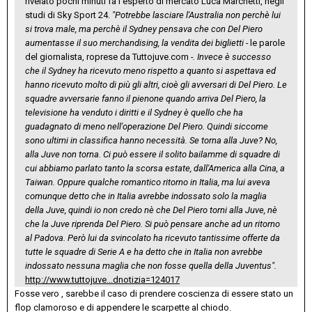
rivelato pochi minuti fa l'esperto di mercato Luca Marchetti, negli
studi di Sky Sport 24.
"Potrebbe lasciare l'Australia non perchè lui
si trova male, ma perchè il Sydney pensava che con Del Piero
aumentasse il suo merchandising, la vendita dei biglietti -
le parole
del giornalista, roprese da Tuttojuve.com
-. Invece è successo
che il Sydney ha ricevuto meno rispetto a quanto si aspettava ed
hanno ricevuto molto di più gli altri, cioè gli avversari di Del Piero. Le
squadre avversarie fanno il pienone quando arriva Del Piero, la
televisione ha venduto i diritti e il Sydney è quello che ha
guadagnato di meno nell'operazione Del Piero. Quindi siccome
sono ultimi in classifica hanno necessità. Se torna alla Juve? No,
alla Juve non torna. Ci può essere il solito bailamme di squadre di
cui abbiamo parlato tanto la scorsa estate, dall'America alla Cina, a
Taiwan. Oppure qualche romantico ritorno in Italia, ma lui aveva
comunque detto che in Italia avrebbe indossato solo la maglia
della Juve, quindi io non credo nè che Del Piero torni alla Juve, nè
che la Juve riprenda Del Piero. Si può pensare anche ad un ritorno
al Padova. Però lui da svincolato ha ricevuto tantissime offerte da
tutte le squadre di Serie A e ha detto che in Italia non avrebbe
indossato nessuna maglia che non fosse quella della Juventus".
http://www.tuttojuve...dnotizia=124017
Fosse vero , sarebbe il caso di prendere coscienza di essere stato un
flop clamoroso e di appendere le scarpette al chiodo.