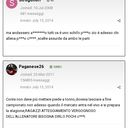
Strogonoff
45
Joined: 10-Jul-2008
681 messaggi
Inviato
July 15, 2014
ma andassero a*******o tutti va è uno schifo p***o zio è adesso chi
allena p***o c**** ,scelte assurde da ambo le parti
Paganese26
10931
Joined: 23-Mar-2011
156835 messaggi
Inviato
July 15, 2014
Conte non deve più mettere piede a torino,doveva lasciare a fine
campionato non adesso quando il mercato entra nel vivo e si prepara
la stagione,RAGAZZI ATTEGGIAMENTO VERGOGNOSO
DELL'ALLENATORE BISOGNA DIRLO POCHI c***i