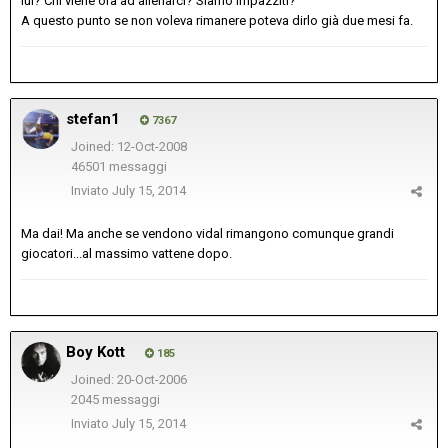
lui? Chi viene ora ad allenarci? Siamo impazziti?
A questo punto se non voleva rimanere poteva dirlo già due mesi fa.
stefan1
7367
Joined: 12-Oct-2008
46501 messaggi
Inviato
July 15, 2014
Ma dai! Ma anche se vendono vidal rimangono comunque grandi
giocatori...al massimo vattene dopo.
Boy Kott
185
Joined: 20-Oct-2006
2045 messaggi
Inviato
July 15, 2014