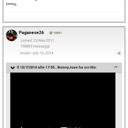
f****o
Paganese26
10931
Joined: 23-Mar-2011
156835 messaggi
Inviato
July 15, 2014
Il 15/7/2014 alle 17:55 , BonnyJuve ha scritto: