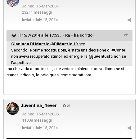
Joined: 15-Mar-2007
23211 messaggi
Inviato
July 15, 2014
Il 15/7/2014 alle 17:53 , - Ra - ha scritto:
Gianluca Di Marzio
@
DiMarzio
19 sec
Secondo le prime ricostruzioni, è stata una decisione di
#
Conte
:
non aveva recuperato stimoli ed energie, la
@
juventusfc
non se
l'aspettava
ma che vada a fare in cu..., che veda in miniera e poi vediamo se si
stanca, ridicolo, lo odio quasi come moratti ora
Juventina_4ever
25
Joined: 15-Mar-2006
11008 messaggi
Inviato
July 15, 2014