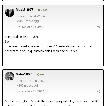
MadJ1897
3122
Joined: 09-Feb-2006
23029 messaggi
Inviato
July 15, 2014
Temporale estivo....100%
Se
cosi non fosse lo capirei.......(gloria+110mil€..di buoni motivi..per
rinforzare la sq..in questo biennio+cessione di un big)
Galia1990
985
Joined: 28-Jan-2007
4190 messaggi
Inviato
July 15, 2014
Ma il mercato,i vari Morata,Evra e compagnia bella,non li aveva scelti