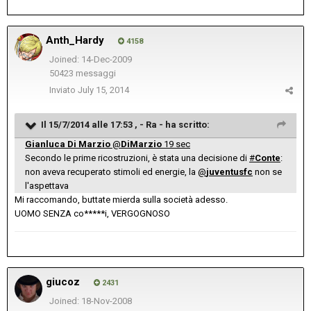
Anth_Hardy
4158
Joined: 14-Dec-2009
50423 messaggi
Inviato
July 15, 2014
Il 15/7/2014 alle 17:53 , - Ra - ha scritto:
Gianluca Di Marzio
‏@
DiMarzio
19 sec
Secondo le prime ricostruzioni, è stata una decisione di
#
Conte
:
non aveva recuperato stimoli ed energie, la
@
juventusfc
non se
l'aspettava
Mi raccomando, buttate mierda sulla società adesso.
UOMO SENZA co*****i, VERGOGNOSO
giucoz
2431
Joined: 18-Nov-2008