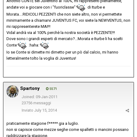
Anotnio CONTE sei Juventino al 100%, mi rappresenti pienamente,
andate voi a giocare con i "fuoriclasse"
di Iturbe e
Morata....RIDICOLI PEZZENTI che non siete altro, non vi permettete
minimamente a chiamarvi JUVENTUS FC, voi siete la NEWVENTUS, non
mi rappresenterete MAI!!!
Vidal andrà via al 100% perchè la nostra società è PEZZENTE!!!
Dove sono i grandi esperti di mercato?...Morata e Iturbe li ha scelti
Conte
:haha:
Io se Conte si dimette mi dimetto per un pò dal calcio, mi hanno
letteralmente tolto la voglia di Juventus!
Spartony
5571
Joined: 09-Jan-2011
23756 messaggi
Inviato
July 15, 2014
praticamente stagione f***** gia a luglio.
non si capisce come mezze seghe come spalletti o mancini possano
raddrizzare la stagione.