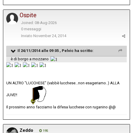
Ospite
Joined: 08-Aug-2026
0 messaggi
Inviato
November 24, 2014
Il 24/11/2014 alle 09:05 , Pelvic ha scritto:
è di borgo a mozzano
UN ALTRO "LUCCHESE" (vabbè lucchese...non esageriamo..) ALLA
JUVE!!
Il prossimo anno facciamo la difesa lucchese con ruganino @@
Zeddo
195