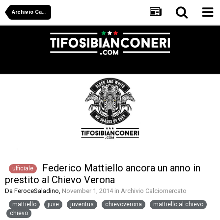
Archivio Calciomercato
Federico Mattiello ancora un anno in
ufficiale
prestito al Chievo Verona
Da
FeroceSaladino
,
November 1, 2014
in
Archivio Calciomercato
mattiello
juve
juventus
chievoverona
mattiello al chievo
chievo