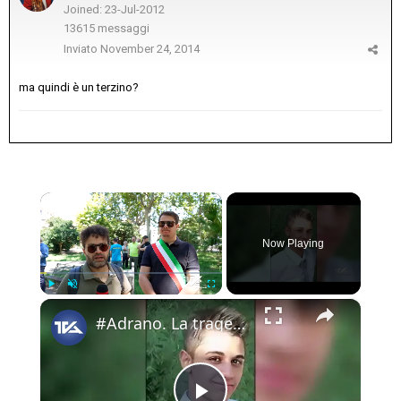
Joined: 23-Jul-2012
13615 messaggi
Inviato
November 24, 2014
ma quindi è un terzino?
×
Now Playing
×
Play
Unmute
Fullscreen
#Adrano. La tragedia di 13 anni fa alla villa. Fiori per ricordare Rosario Ranno, il ragazzo perbene