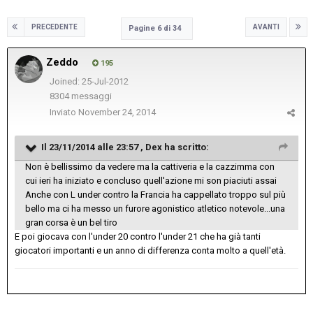
PRECEDENTE
AVANTI
Pagine 6 di 34
Zeddo
195
Joined: 25-Jul-2012
8304 messaggi
Inviato
November 24, 2014
Il 23/11/2014 alle 23:57 , Dex ha scritto:
Non è bellissimo da vedere ma la cattiveria e la cazzimma con
cui ieri ha iniziato e concluso quell'azione mi son piaciuti assai
Anche con L under contro la Francia ha cappellato troppo sul più
bello ma ci ha messo un furore agonistico atletico notevole...una
gran corsa è un bel tiro
E poi giocava con l'under 20 contro l'under 21 che ha già tanti
giocatori importanti e un anno di differenza conta molto a quell'età.