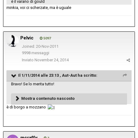
è il varano di gould
minkia, voi ci scherzate, ma è uguale
Pelvic
5097
Joined: 20-Nov-2011
9998 messaggi
Inviato
November 24, 2014
Il 1/11/2014 alle 23:13 , Aut-Aut ha scritto:
Bravo! Se lo merita tutto!
Mostra contenuto nascosto
è di borgo a mozzano
mcraffy