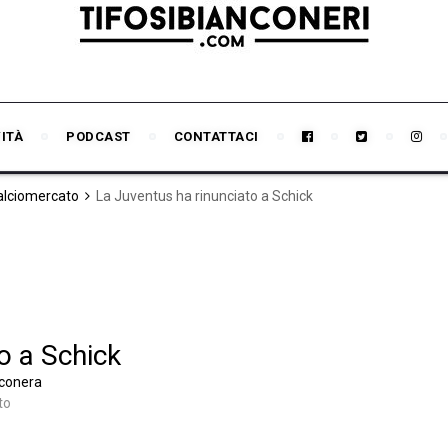
VITÀ
PODCAST
CONTATTACI
Calciomercato
La Juventus ha rinunciato a Schick
o a Schick
nconera
to