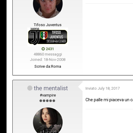
Tifoso Juventus
2431
48860 messaggi
Joined: 18-Nov-2008
Scrive da:
Roma
the mentalist
Inviato
July 18, 2017
#vampire
Che palle mi piaceva un c