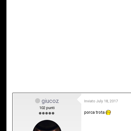
giucoz
Inviato
July 18, 2017
102 punti
porca trota