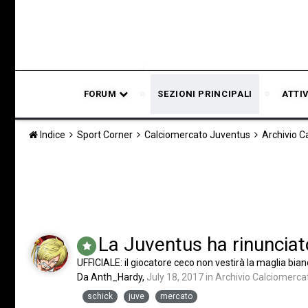
FORUM
SEZIONI PRINCIPALI
ATTI
Indice
Sport Corner
Calciomercato Juventus
Archivio 
La Juventus ha rinunciat
UFFICIALE: il giocatore ceco non vestirà la maglia bia
Da
Anth_Hardy
,
July 18, 2017
in
Archivio Calciomerca
schick
juve
mercato