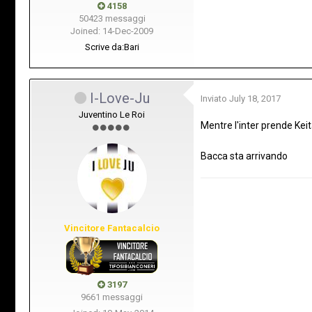
4158
50423 messaggi
Joined: 14-Dec-2009
Scrive da:
Bari
I-Love-Ju
Inviato
July 18, 2017
Juventino Le Roi
Mentre l'inter prende Keit
Bacca sta arrivando
Vincitore Fantacalcio
3197
9661 messaggi