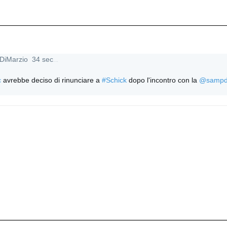
DiMarzio
34 sec
34 secondi fa
c
 avrebbe deciso di rinunciare a 
#
Schick
 dopo l'incontro con la 
@
sampd