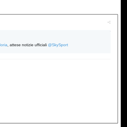
Altro
oria
, attese notizie ufficiali 
@
SkySport