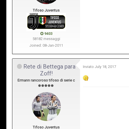
Tifoso Juventus
9403
58182 messaggi
Joined: 08-Jan-2011
Rete di Bettega para
Inviato
July 18, 2017
Zoff!
Ermann rancoroso tifoso di serie c
Tifoso Juventus