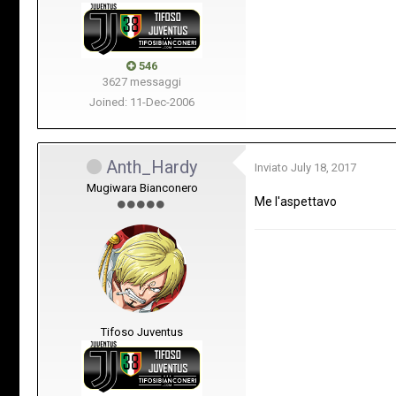
546
3627 messaggi
Joined: 11-Dec-2006
Anth_Hardy
Inviato
July 18, 2017
Mugiwara Bianconero
Me l'aspettavo
Tifoso Juventus