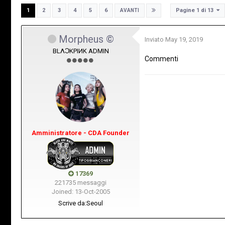
Pagine 1 di 13
1
2
3
4
5
6
AVANTI
Morpheus ©
Inviato
May 19, 2019
BLΛƆKPIИK ADMIN
Commenti
Amministratore - CDA Founder
17369
221735 messaggi
Joined: 13-Oct-2005
Scrive da:
Seoul