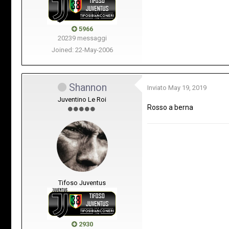
5966
20239 messaggi
Joined: 22-May-2006
Shannon
Inviato
May 19, 2019
Juventino Le Roi
Rosso a berna
Tifoso Juventus
2930