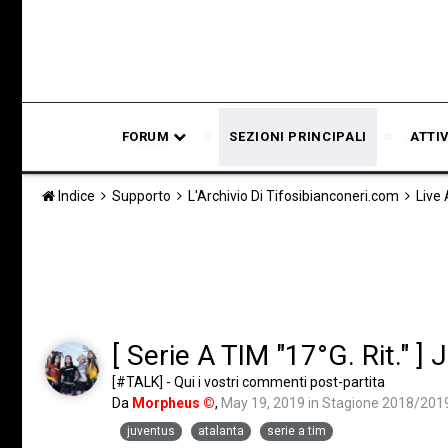
FORUM
SEZIONI PRINCIPALI
ATTI
Indice
Supporto
L'Archivio Di Tifosibianconeri.com
Live
[ Serie A TIM "17°G. Rit." ] 
[#TALK] - Qui i vostri commenti post-partita
Da
Morpheus ©
,
May 19, 2019
in
Stagione 2018/201
juventus
atalanta
serie a tim