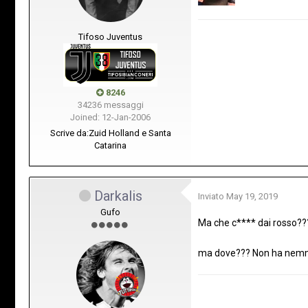
Tifoso Juventus
8246
34236 messaggi
Joined: 12-Jan-2006
Scrive da:
Zuid Holland e Santa
Catarina
Darkalis
Inviato
May 19, 2019
Gufo
Ma che c**** dai rosso??
ma dove??? Non ha nemme