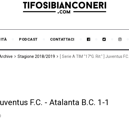
VITÀ
PODCAST
CONTATTACI
 Archive
Stagione 2018/2019
[ Serie A TIM "17°G. Rit." ] Juventus F.C
Juventus F.C. - Atalanta B.C. 1-1
9