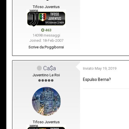
Tifoso Juventus
463
14098 messaggi
Joined: 18-Feb-2007
Scrive da:
Poggibonsi
Ca$a
Inviato
May 19, 2019
Juventino Le Roi
Espulso Berna?
Tifoso Juventus