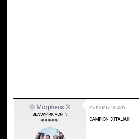
Morpheus ©
Inviato
May 19, 2019
BLΛƆKPIИK ADMIN
CAMPIONI D'ITALIA!!!