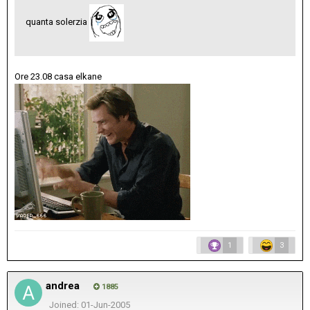
quanta solerzia
Ore 23.08 casa elkane
1
3
andrea
1885
Joined: 01-Jun-2005