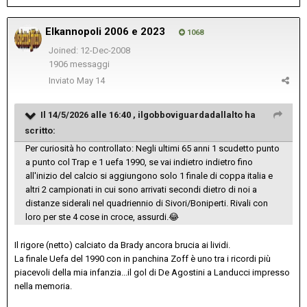
Elkannopoli 2006 e 2023
1068
Joined: 12-Dec-2008
1906 messaggi
Inviato
May 14
Il 14/5/2026 alle 16:40 ,
ilgobboviguardadallalto
ha
scritto:
Per curiosità ho controllato: Negli ultimi 65 anni 1 scudetto punto
a punto col Trap e 1 uefa 1990, se vai indietro indietro fino
all'inizio del calcio si aggiungono solo 1 finale di coppa italia e
altri 2 campionati in cui sono arrivati secondi dietro di noi a
distanze siderali nel quadriennio di Sivori/Boniperti. Rivali con
loro per ste 4 cose in croce, assurdi.
😂
Il rigore (netto) calciato da Brady ancora brucia ai lividi.
La finale Uefa del 1990 con in panchina Zoff è uno tra i ricordi più
piacevoli della mia infanzia...il gol di De Agostini a Landucci impresso
nella memoria.