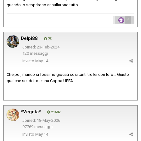
quando lo scoprirono annullarono tutto.
2
Delpi88
75
Joined: 23-Feb-2024
120 messaggi
Inviato
May 14
Che poi, manco ci fossimo giocati così tanti trofei con loro... Giusto
qualche scudetto e una Coppa UEFA...
*Vegeta*
21682
Joined: 18-May-2006
97769 messaggi
Inviato
May 14