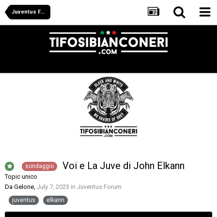
Juventus Forum
Voi e La Juve di John Elkann
sondaggio
Topic unico
Da
Gelone
,
July 7, 2023
in
Juventus Forum
juventus
elkann