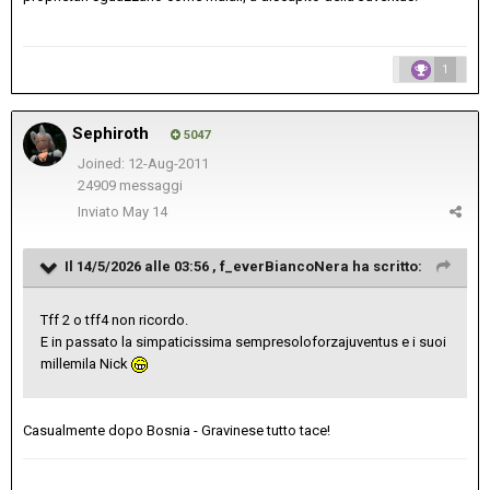
1
Sephiroth
5047
Joined: 12-Aug-2011
24909 messaggi
Inviato
May 14
Il 14/5/2026 alle 03:56 ,
f_everBiancoNera
ha scritto:
Tff 2 o tff4 non ricordo.
E in passato la simpaticissima sempresoloforzajuventus e i suoi
millemila Nick
Casualmente dopo Bosnia - Gravinese tutto tace!