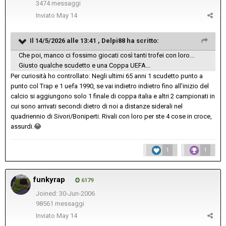
3474 messaggi
Inviato
May 14
Il 14/5/2026 alle 13:41 ,
Delpi88
ha scritto:
Che poi, manco ci fossimo giocati così tanti trofei con loro...
Giusto qualche scudetto e una Coppa UEFA...
Per curiosità ho controllato: Negli ultimi 65 anni 1 scudetto punto a
punto col Trap e 1 uefa 1990, se vai indietro indietro fino all'inizio del
calcio si aggiungono solo 1 finale di coppa italia e altri 2 campionati in
cui sono arrivati secondi dietro di noi a distanze siderali nel
quadriennio di Sivori/Boniperti. Rivali con loro per ste 4 cose in croce,
assurdi.
😂
1
1
funkyrap
6179
Joined: 30-Jun-2006
98561 messaggi
Inviato
May 14