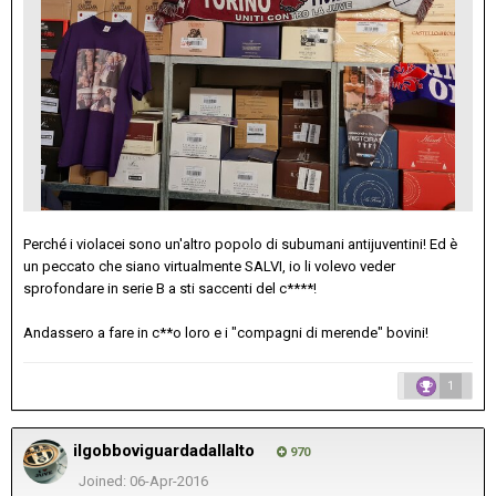
Perché i violacei sono un'altro popolo di subumani antijuventini! Ed è
un peccato che siano virtualmente SALVI, io li volevo veder
sprofondare in serie B a sti saccenti del c****!
Andassero a fare in c**o loro e i "compagni di merende" bovini!
1
ilgobboviguardadallalto
970
Joined: 06-Apr-2016