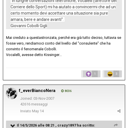
"In lunghe conversazioni telefoniche, Vocalelli (direttore del
Corriere dello Sport) mi ha aiutato a convincermi che ad un
certo momento devi accettare una situazione sia pure
amara, bere e andare avanti”.
Giovanni Cobolli Gigli
Mai creduto a questastronzata, perché era già tutto deciso, tuttavia se
fosse vero, rendiamoci conto del livello del "consulente" che ha
convinto il fenomenale Cobolli.
Vocalelli, avesse detto Kissinger...
1
3
f_everBiancoNera
8036
Joined: 03-Nov-2007
42616 messaggi
Inviato
May 14
Il 14/5/2026 alle 08:21 ,
crazy1897
ha scritto: