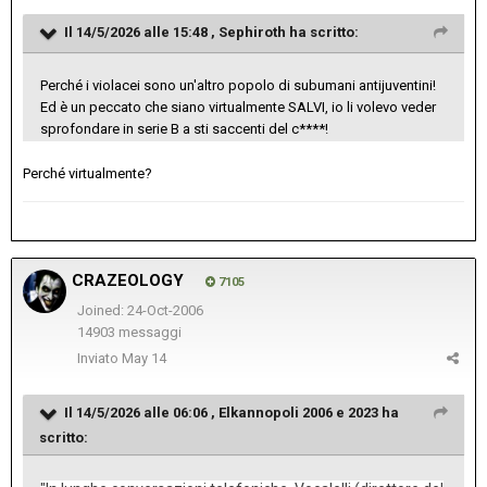
Il 14/5/2026 alle 15:48 ,
Sephiroth
ha scritto:
Perché i violacei sono un'altro popolo di subumani antijuventini!
Ed è un peccato che siano virtualmente SALVI, io li volevo veder
sprofondare in serie B a sti saccenti del c****!
Perché virtualmente?
CRAZEOLOGY
7105
Joined: 24-Oct-2006
14903 messaggi
Inviato
May 14
Il 14/5/2026 alle 06:06 ,
Elkannopoli 2006 e 2023
ha
scritto: