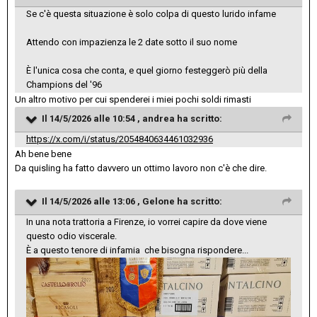
Se c'è questa situazione è solo colpa di questo lurido infame
Attendo con impazienza le 2 date sotto il suo nome
È l'unica cosa che conta, e quel giorno festeggerò più della
Champions del '96
Un altro motivo per cui spenderei i miei pochi soldi rimasti
Il 14/5/2026 alle 10:54 ,
andrea
ha scritto:
https://x.com/i/status/2054840634461032936
Ah bene bene
Da quisling ha fatto davvero un ottimo lavoro non c'è che dire.
Il 14/5/2026 alle 13:06 ,
Gelone
ha scritto:
In una nota trattoria a Firenze, io vorrei capire da dove viene
questo odio viscerale.
È a questo tenore di infamia che bisogna rispondere...