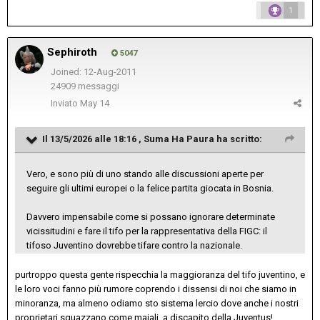
1
Sephiroth
5047
Joined: 12-Aug-2011
24909 messaggi
Inviato
May 14
Il 13/5/2026 alle 18:16 ,
Suma Ha Paura
ha scritto:
Vero, e sono più di uno stando alle discussioni aperte per
seguire gli ultimi europei o la felice partita giocata in Bosnia.
Davvero impensabile come si possano ignorare determinate
vicissitudini e fare il tifo per la rappresentativa della FIGC: il
tifoso Juventino dovrebbe tifare contro la nazionale.
purtroppo questa gente rispecchia la maggioranza del tifo juventino, e
le loro voci fanno più rumore coprendo i dissensi di noi che siamo in
minoranza, ma almeno odiamo sto sistema lercio dove anche i nostri
proprietari sguazzano come maiali, a discapito della Juventus!