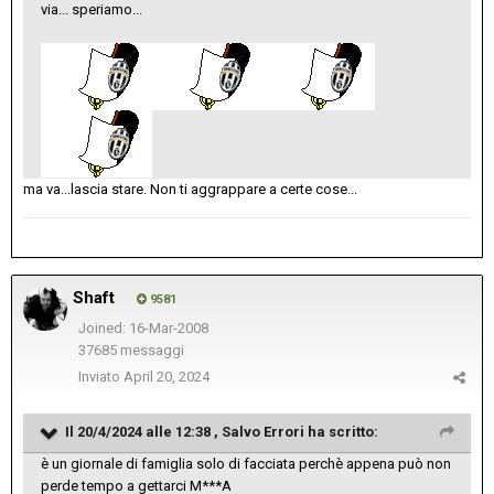
via... speriamo...
ma va...lascia stare. Non ti aggrappare a certe cose...
Shaft
9581
Joined: 16-Mar-2008
37685 messaggi
Inviato
April 20, 2024
Il 20/4/2024 alle 12:38 ,
Salvo Errori
ha scritto:
è un giornale di famiglia solo di facciata perchè appena può non
perde tempo a gettarci M***A