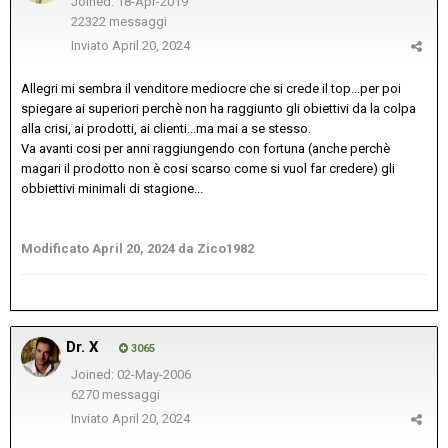
Joined: 18-Apr-2019
22322 messaggi
Inviato
April 20, 2024
Allegri mi sembra il venditore mediocre che si crede il top...per poi
spiegare ai superiori perchè non ha raggiunto gli obiettivi da la colpa
alla crisi, ai prodotti, ai clienti...ma mai a se stesso.
Va avanti cosi per anni raggiungendo con fortuna (anche perchè
magari il prodotto non è cosi scarso come si vuol far credere) gli
obbiettivi minimali di stagione...
Modificato
April 20, 2024
da Zico1982
Dr. X
3065
Joined: 02-May-2006
6270 messaggi
Inviato
April 20, 2024