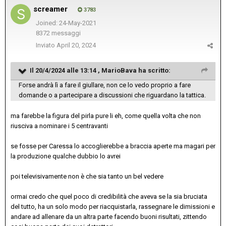
screamer
3783
Joined: 24-May-2021
8372 messaggi
Inviato
April 20, 2024
Il 20/4/2024 alle 13:14 ,
MarioBava
ha scritto:
Forse andrà lì a fare il giullare, non ce lo vedo proprio a fare
domande o a partecipare a discussioni che riguardano la tattica.
ma farebbe la figura del pirla pure li eh, come quella volta che non
riusciva a nominare i 5 centravanti
se fosse per Caressa lo accoglierebbe a braccia aperte ma magari per
la produzione qualche dubbio lo avrei
poi televisivamente non è che sia tanto un bel vedere
ormai credo che quel poco di credibilità che aveva se la sia bruciata
del tutto, ha un solo modo per riacquistarla, rassegnare le dimissioni e
andare ad allenare da un altra parte facendo buoni risultati, zittendo