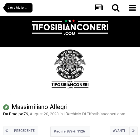
L'Archivio Di Tifosibianconeri.com
Massimiliano Allegri
Da
Bradipo76
,
August 20, 2023
in
L'Archivio Di Tifosibianconeri.com
PRECEDENTE
AVANTI
Pagine 879 di 1126