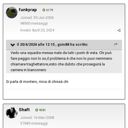
funkyrap
6179
Joined: 30-Jun-2006
98560 messaggi
Inviato
April 20, 2024
Il 20/4/2024 alle 12:15 ,
gsm88
ha scritto:
Vedo una squadra messa male da tutti i punti di vista. Chi può
fare peggio non lo so,il problema è che non lo puoi nemmeno
chiamare traghettatore,visto che dubito che proseguirà la
carriera in bianconero
Si parla di montero, mica di chissà chi
Shaft
9581
Joined: 16-Mar-2008
37685 messaggi