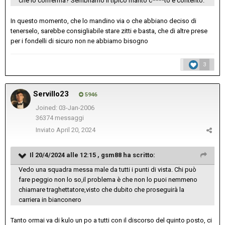
che lo conferma? Sembriamo il tipico marito c****to e contento.
In questo momento, che lo mandino via o che abbiano deciso di
tenerselo, sarebbe consigliabile stare zitti e basta, che di altre prese
per i fondelli di sicuro non ne abbiamo bisogno
3
Servillo23
5946
Joined: 03-Jan-2006
36374 messaggi
Inviato
April 20, 2024
Il 20/4/2024 alle 12:15 ,
gsm88
ha scritto:
Vedo una squadra messa male da tutti i punti di vista. Chi può
fare peggio non lo so,il problema è che non lo puoi nemmeno
chiamare traghettatore,visto che dubito che proseguirà la
carriera in bianconero
Tanto ormai va di kulo un po a tutti con il discorso del quinto posto, ci