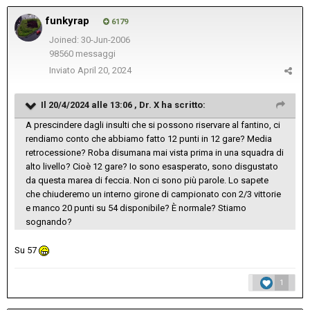
funkyrap
6179
Joined: 30-Jun-2006
98560 messaggi
Inviato
April 20, 2024
Il 20/4/2024 alle 13:06 ,
Dr. X
ha scritto:
A prescindere dagli insulti che si possono riservare al fantino, ci
rendiamo conto che abbiamo fatto 12 punti in 12 gare? Media
retrocessione? Roba disumana mai vista prima in una squadra di
alto livello? Cioè 12 gare? Io sono esasperato, sono disgustato
da questa marea di feccia. Non ci sono più parole. Lo sapete
che chiuderemo un interno girone di campionato con 2/3 vittorie
e manco 20 punti su 54 disponibile? È normale? Stiamo
sognando?
Su 57
1