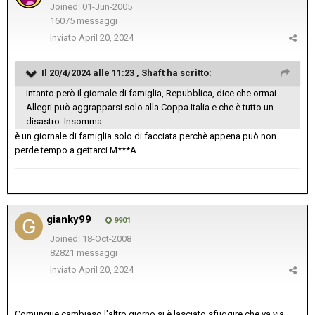
Joined: 01-Jun-2005
16075 messaggi
Inviato
April 20, 2024
Il 20/4/2024 alle 11:23 ,
Shaft
ha scritto:
Intanto però il giornale di famiglia, Repubblica, dice che ormai
Allegri può aggrapparsi solo alla Coppa Italia e che è tutto un
disastro. Insomma...
è un giornale di famiglia solo di facciata perchè appena può non
perde tempo a gettarci M***A
gianky99
9901
Joined: 18-Oct-2008
82821 messaggi
Inviato
April 20, 2024
Comunque cambiaso l'altro giorno si è lasciato sfuggire che va via...