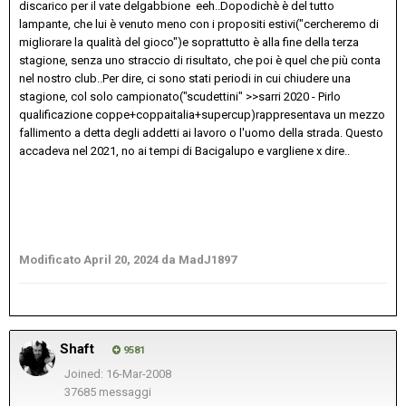
discarico per il vate delgabbione eeh..Dopodichè è del tutto
lampante, che lui è venuto meno con i propositi estivi("cercheremo di
migliorare la qualità del gioco")e soprattutto è alla fine della terza
stagione, senza uno straccio di risultato, che poi è quel che più conta
nel nostro club..Per dire, ci sono stati periodi in cui chiudere una
stagione, col solo campionato("scudettini" >>sarri 2020 - Pirlo
qualificazione coppe+coppaitalia+supercup)rappresentava un mezzo
fallimento a detta degli addetti ai lavoro o l'uomo della strada. Questo
accadeva nel 2021, no ai tempi di Bacigalupo e vargliene x dire..
Modificato
April 20, 2024
da MadJ1897
Shaft
9581
Joined: 16-Mar-2008
37685 messaggi