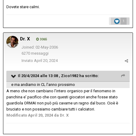
Dovete stare calmi.
1
Dr. X
3065
Joined: 02-May-2006
6270 messaggi
Inviato
April 20, 2024
Il 20/4/2024 alle 13:08 ,
Zico1982
ha scritto:
e ma andiamo in CL l'anno prossimo
A meno che non cambiano l'intero organico per il fenomeno in
panchina e' pacifico che con questi giocatori anche fosse stato
guardiola ORMAI non può più cavarne un ragno dal buco. Cioè è
bruciato e non possiamo cambiare tutti i calciatori.
Modificato
April 20, 2024
da Dr. X