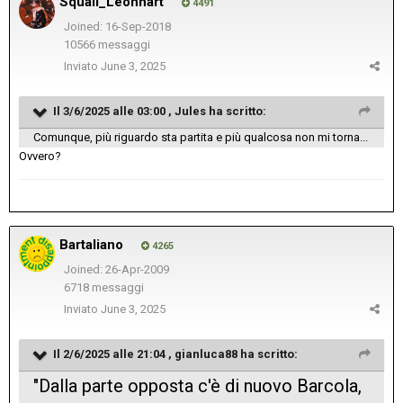
Squall_Leonhart
4491
Joined: 16-Sep-2018
10566 messaggi
Inviato
June 3, 2025
Il 3/6/2025 alle 03:00 ,
Jules
ha scritto:
Comunque, più riguardo sta partita e più qualcosa non mi torna...
Ovvero?
Bartaliano
4265
Joined: 26-Apr-2009
6718 messaggi
Inviato
June 3, 2025
Il 2/6/2025 alle 21:04 ,
gianluca88
ha scritto:
"Dalla parte opposta c'è di nuovo Barcola,