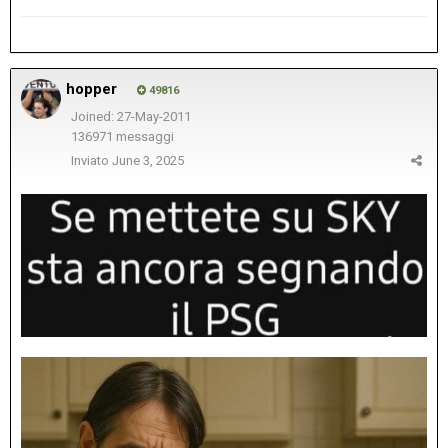
hopper
49816
Joined: 27-May-2011
136971 messaggi
Inviato
June 3, 2025