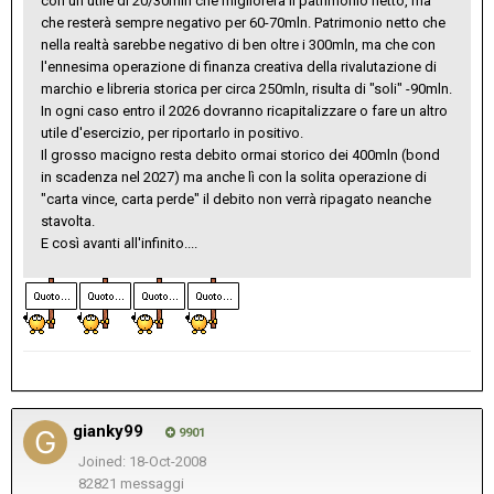
con un utile di 20/30mln che migliorerà il patrimonio netto, ma
che resterà sempre negativo per 60-70mln. Patrimonio netto che
nella realtà sarebbe negativo di ben oltre i 300mln, ma che con
l'ennesima operazione di finanza creativa della rivalutazione di
marchio e libreria storica per circa 250mln, risulta di "soli" -90mln.
In ogni caso entro il 2026 dovranno ricapitalizzare o fare un altro
utile d'esercizio, per riportarlo in positivo.
Il grosso macigno resta debito ormai storico dei 400mln (bond
in scadenza nel 2027) ma anche lì con la solita operazione di
"carta vince, carta perde" il debito non verrà ripagato neanche
stavolta.
E così avanti all'infinito....
gianky99
9901
Joined: 18-Oct-2008
82821 messaggi