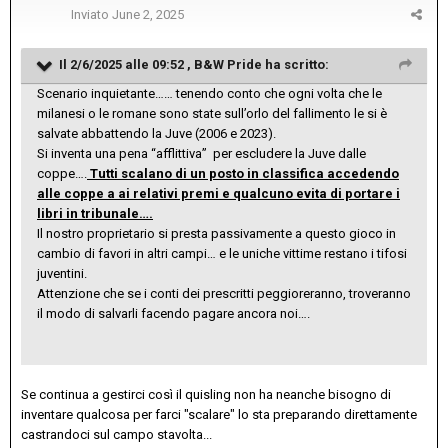
Inviato
June 2, 2025
Il 2/6/2025 alle 09:52 ,
B&W Pride
ha scritto:
Scenario inquietante…… tenendo conto che ogni volta che le
milanesi o le romane sono state sull’orlo del fallimento le si è
salvate abbattendo la Juve (2006 e 2023).
Si inventa una pena “afflittiva” per escludere la Juve dalle
coppe….
Tutti scalano di un posto in classifica accedendo
alle coppe a ai relativi premi e qualcuno evita di portare i
libri in tribunale….
Il nostro proprietario si presta passivamente a questo gioco in
cambio di favori in altri campi… e le uniche vittime restano i tifosi
juventini.
Attenzione che se i conti dei prescritti peggioreranno, troveranno
il modo di salvarli facendo pagare ancora noi….
Se continua a gestirci così il quisling non ha neanche bisogno di
inventare qualcosa per farci "scalare" lo sta preparando direttamente
castrandoci sul campo stavolta...