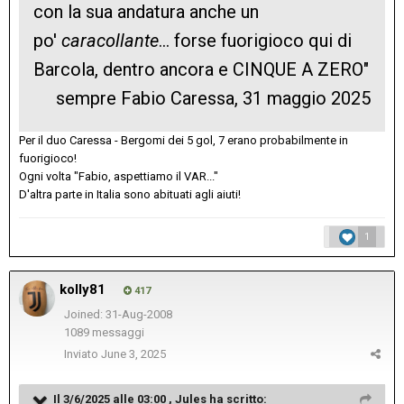
con la sua andatura anche un
po'
caracollante
... forse fuorigioco qui di
Barcola, dentro ancora e CINQUE A ZERO"
sempre Fabio Caressa, 31 maggio 2025
Per il duo Caressa - Bergomi dei 5 gol, 7 erano probabilmente in
fuorigioco!
Ogni volta "Fabio, aspettiamo il VAR..."
D'altra parte in Italia sono abituati agli aiuti!
1
kolly81
417
Joined: 31-Aug-2008
1089 messaggi
Inviato
June 3, 2025
Il 3/6/2025 alle 03:00 ,
Jules
ha scritto: