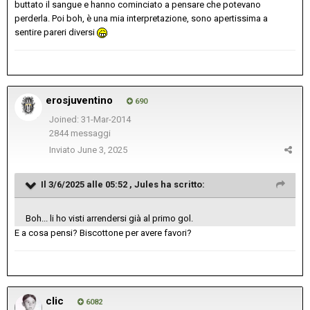
buttato il sangue e hanno cominciato a pensare che potevano
perderla. Poi boh, è una mia interpretazione, sono apertissima a
sentire pareri diversi
erosjuventino
690
Joined: 31-Mar-2014
2844 messaggi
Inviato
June 3, 2025
Il 3/6/2025 alle 05:52 ,
Jules
ha scritto:
Boh... li ho visti arrendersi già al primo gol.
E a cosa pensi? Biscottone per avere favori?
clic
6082