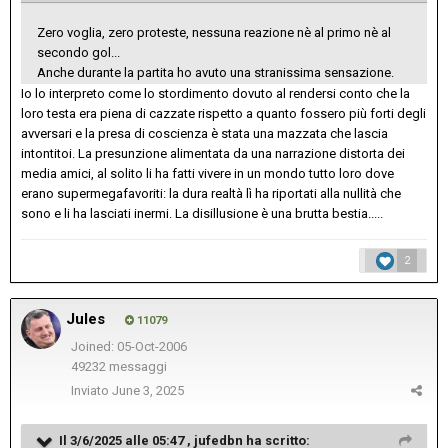
Zero voglia, zero proteste, nessuna reazione nè al primo nè al
secondo gol...
Anche durante la partita ho avuto una stranissima sensazione.
Io lo interpreto come lo stordimento dovuto al rendersi conto che la
loro testa era piena di cazzate rispetto a quanto fossero più forti degli
avversari e la presa di coscienza è stata una mazzata che lascia
intontitoi. La presunzione alimentata da una narrazione distorta dei
media amici, al solito li ha fatti vivere in un mondo tutto loro dove
erano supermegafavoriti: la dura realtà lì ha riportati alla nullità che
sono e li ha lasciati inermi. La disillusione è una brutta bestia.....
2
Jules
11079
Joined: 05-Oct-2006
49232 messaggi
Inviato
June 3, 2025
Il 3/6/2025 alle 05:47 ,
jufedbn
ha scritto: