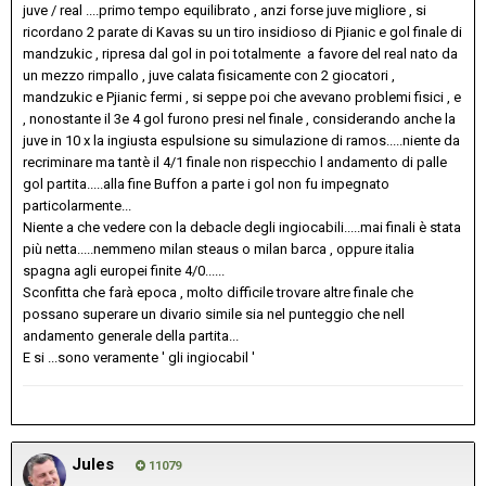
juve / real ....primo tempo equilibrato , anzi forse juve migliore , si
ricordano 2 parate di Kavas su un tiro insidioso di Pjianic e gol finale di
mandzukic , ripresa dal gol in poi totalmente a favore del real nato da
un mezzo rimpallo , juve calata fisicamente con 2 giocatori ,
mandzukic e Pjianic fermi , si seppe poi che avevano problemi fisici , e
, nonostante il 3e 4 gol furono presi nel finale , considerando anche la
juve in 10 x la ingiusta espulsione su simulazione di ramos.....niente da
recriminare ma tantè il 4/1 finale non rispecchio l andamento di palle
gol partita.....alla fine Buffon a parte i gol non fu impegnato
particolarmente...
Niente a che vedere con la debacle degli ingiocabili.....mai finali è stata
più netta.....nemmeno milan steaus o milan barca , oppure italia
spagna agli europei finite 4/0......
Sconfitta che farà epoca , molto difficile trovare altre finale che
possano superare un divario simile sia nel punteggio che nell
andamento generale della partita...
E si ...sono veramente ' gli ingiocabil '
Jules
11079