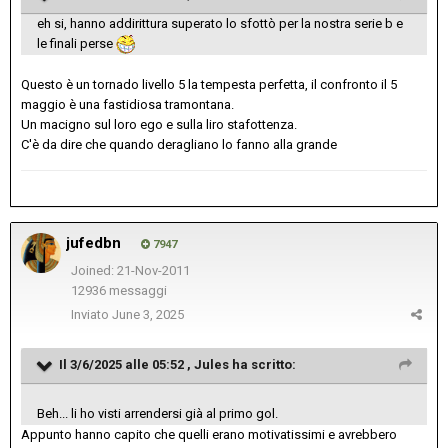
eh si, hanno addirittura superato lo sfottò per la nostra serie b e
le finali perse
Questo è un tornado livello 5 la tempesta perfetta, il confronto il 5
maggio è una fastidiosa tramontana.
Un macigno sul loro ego e sulla liro stafottenza.
C'è da dire che quando deragliano lo fanno alla grande
jufedbn
7947
Joined: 21-Nov-2011
12936 messaggi
Inviato
June 3, 2025
Il 3/6/2025 alle 05:52 ,
Jules
ha scritto:
Beh... li ho visti arrendersi già al primo gol.
Appunto hanno capito che quelli erano motivatissimi e avrebbero