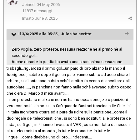
Joined: 04-May-2006
11897 messaggi
Inviato
June 3, 2025
Il 3/6/2025 alle 05:35 ,
Jules
ha scritto:
Zero voglia, zero proteste, nessuna reazione nè al primo nè al
secondo gol...
Anche durante la partita ho avuto una stranissima sensazione.
ti sbagli...riguardati il primo gol...un paio di loro alzano la mano x il
fuorigioco , subito dopo il gol un paio vanno subito ad accerchiare l
arbitro , si allontanano subito xchè l arbitro fa cenno di ascoltare dall
auricolare......, in panchina non fanno nulla xchè avevano subito capito
che c era Di Marco 3 metri avanti....
...non protestano mai xchè non ne hanno occasione , zero punizioni ,
zero contrasti...ah no..sullo 0a0 quando Bastoni trascina stile Chiellini
in italia inghilterra x terra ed a pure da ridire sulla punizione...come il
duo regale dei telecronisti che , si sono ben sostituiti alle proteste dell
inda , su 5 gol , in 4 hanno invocato il VAR , cosa non fatta da nessun
altro telecronista al mondo , in tutte le cronache. in tutte le
lingue.....come direbbe uno di loro....indecenti....