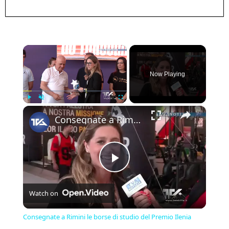
×
Now Playing
×
Play
Unmute
Fullscreen
Consegnate a Rimini le borse di studio del Premio Ilenia Scarantino 2026 organizzato dal Gruppo Sici
Play
Watch on
Video
Consegnate a Rimini le borse di studio del Premio Ilenia