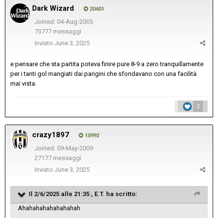
Dark Wizard
20401
Joined: 04-Aug-2005
73777 messaggi
Inviato
June 3, 2025
e pensare che sta partita poteva finire pure 8-9 a zero tranquillamente
per i tanti gol mangiati dai parigini che sfondavano con una facilità
mai vista.
2
crazy1897
10992
Joined: 09-May-2009
27177 messaggi
Inviato
June 3, 2025
Il 2/6/2025 alle 21:35 ,
E.T.
ha scritto:
Ahahahahahahahahah