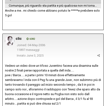
Comunque, più riguardo sta partita e più qualcosa non mi torna...
Anche a me.. mi chiedo come abbiano potuto le *****e prebdere solo
5 gol
clic
6082
Joined: 04-May-2006
11897 messaggi
Inviato
June 3, 2025
Vedevo un video dove un tifoso Juventino faceva una disamina sulle
nostre 2 finali perse rapportata a quella dell inda.....
juve / Barca......a parte i primi 10 minuti dove effettivamente
sembravamo l inda con il Psg fu una grande Juve , non subimmo più di
tanto trovando il pareggio ad inizio secondo tempo , da li in poi in
campo solo noi , sfiorammo il raddoppio con Tevez che sparo alto da
buona occasione e il rigore netto su Pogba non visto solo dall
arbitro.....azione dopo contropiede e gol del Barca , il 3/1 fu al 93
minuto....partita si può dire chiusa sul 2/1