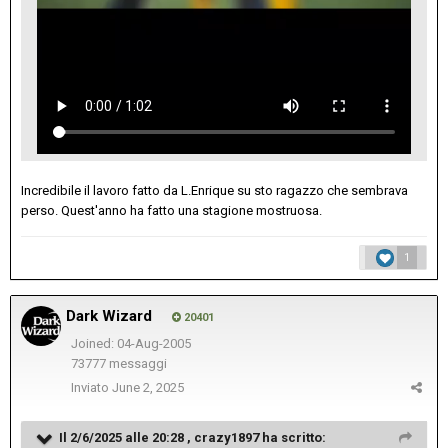
Incredibile il lavoro fatto da L.Enrique su sto ragazzo che sembrava
perso. Quest'anno ha fatto una stagione mostruosa.
1
Dark Wizard
20401
Joined: 04-Aug-2005
73777 messaggi
Inviato
June 2, 2025
Il 2/6/2025 alle 20:28 ,
crazy1897
ha scritto: