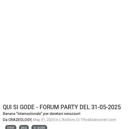
QUI SI GODE - FORUM PARTY DEL 31-05-2025
Banana "Internazionale" per deretani nerazzurri
Da
CRAZEOLOGY
,
May 31, 2025
in
L'Archivio Di Tifosibianconeri.com
inter
psg
si gode