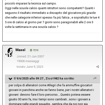
piccolo imparavi la tecnica sul campo.
Oggi nelle scuole calcio quanti istruttori sono competenti? Quanti i
seguono il risultato immediato a discapito del giocatore più gracile
che nelle categorie inferiori spesso fa più fatica , e soprattutto le tue 4
5 ore di calcio al giorno per 7 giorni sono paragonabili alle 2 ore 3
volte la settimana in una scuola calcio ?
Maxel
7215
Joined: 21-Jun-2007
19006 messaggi
Inviato
June 9, 2025
Il 9/6/2025 alle 09:27 ,
Zico1982
ha scritto:
per colpa di allenatori come Allegri che fa ammuffire giocatori
giovani in panchina anche se fanno bene, per i nostri allenatori i
giovani devono fare il loro percorso....Questo poteva essere
giusto 30 anni fa, ma i tempi sono cambiati...sono i giovani a
dominare nelle grandi squadre...sembra che da noi non sia