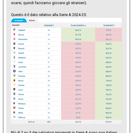
scarsi, quindi facciamo giocare gli stranieri).
Questo è il dato relativo alla Serie A 2024-25:
Più di 2 su 3 dei calciatori impiegati in Serie A sono non italiani.