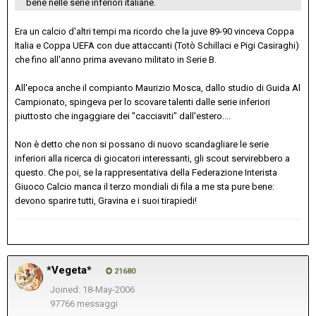
bene nelle serie inferiori italiane.
Era un calcio d'altri tempi ma ricordo che la juve 89-90 vinceva Coppa
Italia e Coppa UEFA con due attaccanti (Totò Schillaci e Pigi Casiraghi)
che fino all'anno prima avevano militato in Serie B.
All'epoca anche il compianto Maurizio Mosca, dallo studio di Guida Al
Campionato, spingeva per lo scovare talenti dalle serie inferiori
piuttosto che ingaggiare dei "cacciaviti" dall'estero....
Non è detto che non si possano di nuovo scandagliare le serie
inferiori alla ricerca di giocatori interessanti, gli scout servirebbero a
questo. Che poi, se la rappresentativa della Federazione Interista
Giuoco Calcio manca il terzo mondiali di fila a me sta pure bene:
devono sparire tutti, Gravina e i suoi tirapiedi!
*Vegeta*
21680
Joined: 18-May-2006
97766 messaggi