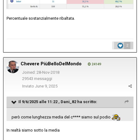
Percentuale sostanzialmente ribaltata.
2
Chevere PiùBelloDelMondo
24149
Joined: 28-Nov-2018
29543 messaggi
Inviato
June 9, 2025
Il 9/6/2025 alle 11:22 ,
Dani_82
ha scritto:
però come lunghezza media del c**** siamo sul podio
In realtà siamo sotto la media