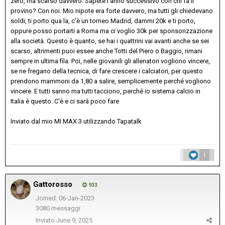
zero, ma scarso davvero. Sapete l anno successivo con chi fa il
provino? Con noi. Mio nipote era forte davvero, ma tutti gli chiedevano
soldi, ti porto qua la, c'è un torneo Madrid, dammi 20k e ti porto,
oppure posso portarti a Roma ma ci voglio 30k per sponsorizzazione
alla società. Questo è quanto, se hai i quattrini vai avanti anche se sei
scarso, altrimenti puoi essee anche Totti del Piero o Baggio, rimani
sempre in ultima fila. Poi, nelle giovanili gli allenatori vogliono vincere,
se ne fregano della tecnica, di fare crescere i calciatori, per questo
prendono mammoni da 1,80 a salire, semplicemente perché vogliono
vincere. E tutti sanno ma tutti tacciono, perché io sistema calcio in
Italia è questo. C'è e ci sarà poco fare
Inviato dal mio MI MAX 3 utilizzando Tapatalk
1
Gattorosso
933
Joined: 06-Jan-2023
3080 messaggi
Inviato
June 9, 2025