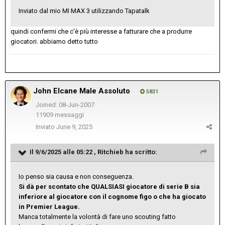
Inviato dal mio MI MAX 3 utilizzando Tapatalk
quindi confermi che c'è più interesse a fatturare che a produrre
giocatori. abbiamo detto tutto
John Elcane Male Assoluto
5831
Joined: 08-Jun-2007
11909 messaggi
Inviato
June 9, 2025
Il 9/6/2025 alle 05:22 ,
Ritchieb
ha scritto:
Io penso sia causa e non conseguenza.
Si dà per scontato che QUALSIASI giocatore di serie B sia
inferiore al giocatore con il cognome figo o che ha giocato
in Premier League.
Manca totalmente la volontà di fare uno scouting fatto