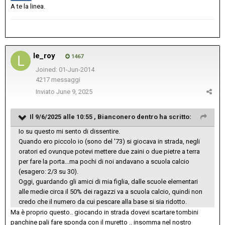
A te la linea.
le_roy
1467
Joined: 01-Jun-2014
4217 messaggi
Inviato
June 9, 2025
Il 9/6/2025 alle 10:55 ,
Bianconero dentro
ha scritto:
Io su questo mi sento di dissentire.
Quando ero piccolo io (sono del '73) si giocava in strada, negli
oratori ed ovunque potevi mettere due zaini o due pietre a terra
per fare la porta...ma pochi di noi andavano a scuola calcio
(esagero: 2/3 su 30).
Oggi, guardando gli amici di mia figlia, dalle scuole elementari
alle medie circa il 50% dei ragazzi va a scuola calcio, quindi non
credo che il numero da cui pescare alla base si sia ridotto.
Ma è proprio questo.. giocando in strada dovevi scartare tombini
panchine pali fare sponda con il muretto .. insomma nel nostro