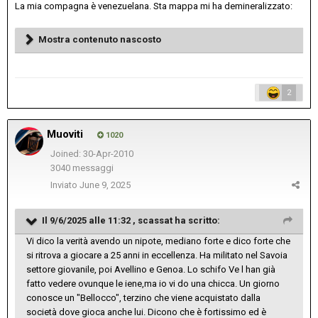
La mia compagna è venezuelana. Sta mappa mi ha demineralizzato:
Mostra contenuto nascosto
2
Muoviti
1020
Joined: 30-Apr-2010
3040 messaggi
Inviato
June 9, 2025
Il 9/6/2025 alle 11:32 ,
scassat
ha scritto:
Vi dico la verità avendo un nipote, mediano forte e dico forte che
si ritrova a giocare a 25 anni in eccellenza. Ha militato nel Savoia
settore giovanile, poi Avellino e Genoa. Lo schifo Ve l han già
fatto vedere ovunque le iene,ma io vi do una chicca. Un giorno
conosce un "Bellocco", terzino che viene acquistato dalla
società dove gioca anche lui. Dicono che è fortissimo ed è