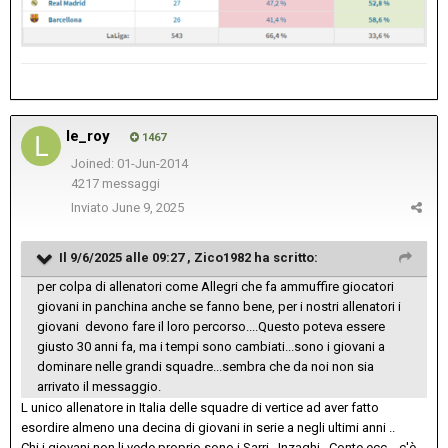
le_roy
1467
Joined: 01-Jun-2014
4217 messaggi
Inviato
June 9, 2025
Il 9/6/2025 alle 09:27 ,
Zico1982
ha scritto:
per colpa di allenatori come Allegri che fa ammuffire giocatori
giovani in panchina anche se fanno bene, per i nostri allenatori i
giovani devono fare il loro percorso....Questo poteva essere
giusto 30 anni fa, ma i tempi sono cambiati...sono i giovani a
dominare nelle grandi squadre...sembra che da noi non sia
arrivato il messaggio.
L unico allenatore in Italia delle squadre di vertice ad aver fatto
esordire almeno una decina di giovani in serie a negli ultimi anni ..
Chi i giovani non li vede proprio sono i Sarri , Inzaghi , Conte ecc... c'è