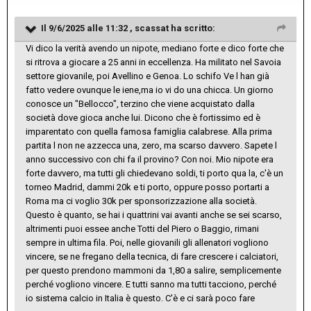
Il 9/6/2025 alle 11:32 ,
scassat
ha scritto:
Vi dico la verità avendo un nipote, mediano forte e dico forte che
si ritrova a giocare a 25 anni in eccellenza. Ha militato nel Savoia
settore giovanile, poi Avellino e Genoa. Lo schifo Ve l han già
fatto vedere ovunque le iene,ma io vi do una chicca. Un giorno
conosce un "Bellocco", terzino che viene acquistato dalla
società dove gioca anche lui. Dicono che è fortissimo ed è
imparentato con quella famosa famiglia calabrese. Alla prima
partita l non ne azzecca una, zero, ma scarso davvero. Sapete l
anno successivo con chi fa il provino? Con noi. Mio nipote era
forte davvero, ma tutti gli chiedevano soldi, ti porto qua la, c'è un
torneo Madrid, dammi 20k e ti porto, oppure posso portarti a
Roma ma ci voglio 30k per sponsorizzazione alla società.
Questo è quanto, se hai i quattrini vai avanti anche se sei scarso,
altrimenti puoi essee anche Totti del Piero o Baggio, rimani
sempre in ultima fila. Poi, nelle giovanili gli allenatori vogliono
vincere, se ne fregano della tecnica, di fare crescere i calciatori,
per questo prendono mammoni da 1,80 a salire, semplicemente
perché vogliono vincere. E tutti sanno ma tutti tacciono, perché
io sistema calcio in Italia è questo. C'è e ci sarà poco fare