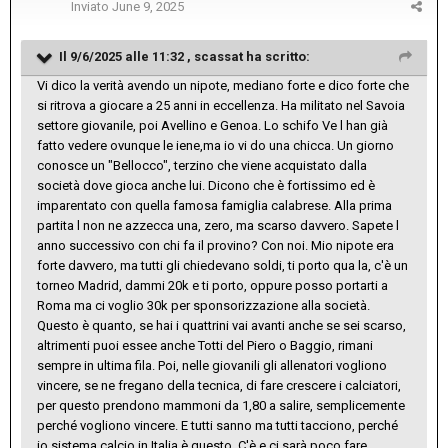
Inviato
June 9, 2025
Il 9/6/2025 alle 11:32 ,
scassat
ha scritto:
Vi dico la verità avendo un nipote, mediano forte e dico forte che
si ritrova a giocare a 25 anni in eccellenza. Ha militato nel Savoia
settore giovanile, poi Avellino e Genoa. Lo schifo Ve l han già
fatto vedere ovunque le iene,ma io vi do una chicca. Un giorno
conosce un "Bellocco", terzino che viene acquistato dalla
società dove gioca anche lui. Dicono che è fortissimo ed è
imparentato con quella famosa famiglia calabrese. Alla prima
partita l non ne azzecca una, zero, ma scarso davvero. Sapete l
anno successivo con chi fa il provino? Con noi. Mio nipote era
forte davvero, ma tutti gli chiedevano soldi, ti porto qua la, c'è un
torneo Madrid, dammi 20k e ti porto, oppure posso portarti a
Roma ma ci voglio 30k per sponsorizzazione alla società.
Questo è quanto, se hai i quattrini vai avanti anche se sei scarso,
altrimenti puoi essee anche Totti del Piero o Baggio, rimani
sempre in ultima fila. Poi, nelle giovanili gli allenatori vogliono
vincere, se ne fregano della tecnica, di fare crescere i calciatori,
per questo prendono mammoni da 1,80 a salire, semplicemente
perché vogliono vincere. E tutti sanno ma tutti tacciono, perché
io sistema calcio in Italia è questo. C'è e ci sarà poco fare