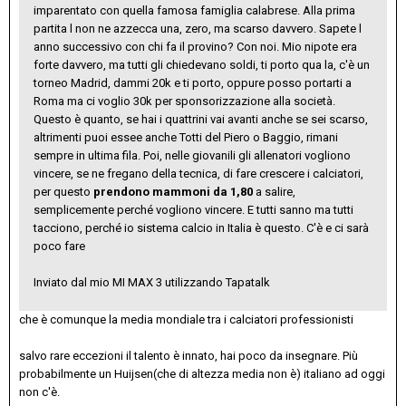
imparentato con quella famosa famiglia calabrese. Alla prima
partita l non ne azzecca una, zero, ma scarso davvero. Sapete l
anno successivo con chi fa il provino? Con noi. Mio nipote era
forte davvero, ma tutti gli chiedevano soldi, ti porto qua la, c'è un
torneo Madrid, dammi 20k e ti porto, oppure posso portarti a
Roma ma ci voglio 30k per sponsorizzazione alla società.
Questo è quanto, se hai i quattrini vai avanti anche se sei scarso,
altrimenti puoi essee anche Totti del Piero o Baggio, rimani
sempre in ultima fila. Poi, nelle giovanili gli allenatori vogliono
vincere, se ne fregano della tecnica, di fare crescere i calciatori,
per questo
prendono mammoni da 1,80
a salire,
semplicemente perché vogliono vincere. E tutti sanno ma tutti
tacciono, perché io sistema calcio in Italia è questo. C'è e ci sarà
poco fare
Inviato dal mio MI MAX 3 utilizzando Tapatalk
che è comunque la media mondiale tra i calciatori professionisti
salvo rare eccezioni il talento è innato, hai poco da insegnare. Più
probabilmente un Huijsen(che di altezza media non è) italiano ad oggi
non c'è.