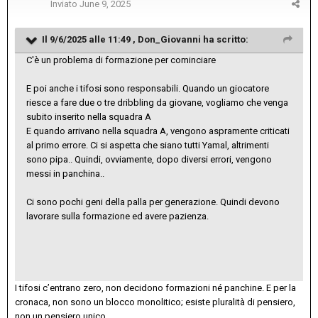
Inviato
June 9, 2025
Il 9/6/2025 alle 11:49 ,
Don_Giovanni
ha scritto:
C'è un problema di formazione per cominciare
E poi anche i tifosi sono responsabili. Quando un giocatore
riesce a fare due o tre dribbling da giovane, vogliamo che venga
subito inserito nella squadra A
E quando arrivano nella squadra A, vengono aspramente criticati
al primo errore. Ci si aspetta che siano tutti Yamal, altrimenti
sono pipa.. Quindi, ovviamente, dopo diversi errori, vengono
messi in panchina..
Ci sono pochi geni della palla per generazione. Quindi devono
lavorare sulla formazione ed avere pazienza.
I tifosi c’entrano zero, non decidono formazioni né panchine. E per la
cronaca, non sono un blocco monolitico; esiste pluralità di pensiero,
non un pensiero unico.