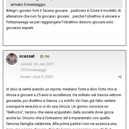
arrivato il messaggio.
Allegri i giovani forti li faceva giocare... piuttosto è Conte il modello di
allenatore che non fa giocare i giovani... perché l'obiettivo è vincere e
fotteunasega se per raggiungere l'obiettivo devono giocare solo
giocatori esperti
scassat
298
Joined: 02-Jan-2011
1015 messaggi
Inviato
June 9, 2025
Vi dico la verità avendo un nipote, mediano forte e dico forte che si
ritrova a giocare a 25 anni in eccellenza. Ha militato nel Savoia settore
giovanile, poi Avellino e Genoa. Lo schifo Ve l han già fatto vedere
ovunque le iene,ma io vi do una chicca. Un giorno conosce un
"Bellocco", terzino che viene acquistato dalla società dove gioca
anche lui. Dicono che è fortissimo ed è imparentato con quella
famosa famiglia calabrese. Alla prima partita l non ne azzecca una,