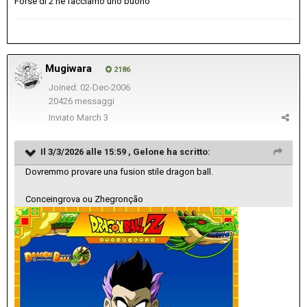
Forse di 2 ne facciamo uno buono
Mugiwara
2186
Joined: 02-Dec-2006
20426 messaggi
Inviato
March 3
Il 3/3/2026 alle 15:59 ,
Gelone
ha scritto:
Dovremmo provare una fusion stile dragon ball.
Conceingrova ou Zhegronção