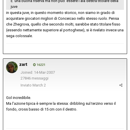
E’ una buona riserva ma non puo’ essere l’ala destra titolare della
juve
in questa juve, in questo momento storico, non siamo in grado di
acquistare giocatori migliori di Conceicao nello stesso ruolo. Pensa
che Zhegrova, quello che secondo molti, sarebbe stato titolare fisso
(essendo nettamente superiore al portoghese), si è rivelato invece una
sega colossale.
zart
16221
Joined: 14-Mar-2007
27846 messaggi
Inviato
March 2
Gol incredibile.
Ma l'azione tipica è sempre la stessa: dribbling sul terzino verso il
fondo, cross basso di 15 cm con il destro.