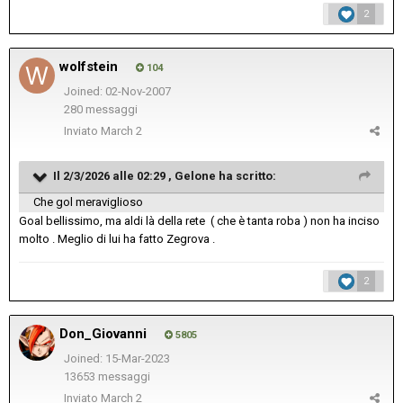
2
wolfstein
104
Joined: 02-Nov-2007
280 messaggi
Inviato
March 2
Il 2/3/2026 alle 02:29 ,
Gelone
ha scritto:
Che gol meraviglioso
Goal bellissimo, ma aldi là della rete ( che è tanta roba ) non ha inciso
molto . Meglio di lui ha fatto Zegrova .
2
Don_Giovanni
5805
Joined: 15-Mar-2023
13653 messaggi
Inviato
March 2