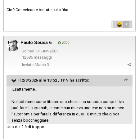
Cioè Conceicao e battute sulla fiha.
1
Paulo Sousa 6
2729
Joined: 01-Jun-2005
12686 messaggi
Inviato
March 3
Il 2/3/2026 alle 13:52 ,
TPN
ha scritto:
Esattamente..
Noi abbiamo come titolare uno che in una squadra competitiva
può fare il supersub, e come sua riserva uno che non ha manco
l’autonomia per fare la differenza in quei 10 minuti che gioca
senza boccheggiare
Uno dei 2 è di troppo...