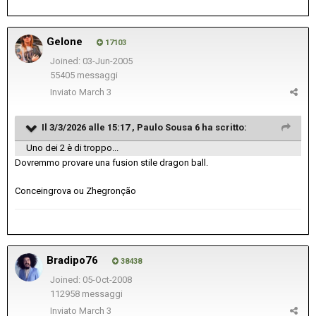
Gelone
17103
Joined: 03-Jun-2005
55405 messaggi
Inviato
March 3
Il 3/3/2026 alle 15:17 ,
Paulo Sousa 6
ha scritto:
Uno dei 2 è di troppo...
Dovremmo provare una fusion stile dragon ball.
Conceingrova ou Zhegronção
Bradipo76
38438
Joined: 05-Oct-2008
112958 messaggi
Inviato
March 3