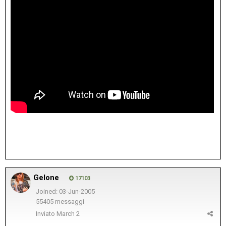
Gelone
17103
Joined: 03-Jun-2005
55405 messaggi
Inviato
March 2