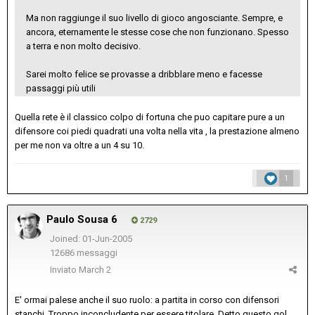
Ma non raggiunge il suo livello di gioco angosciante. Sempre, e
ancora, eternamente le stesse cose che non funzionano. Spesso
a terra e non molto decisivo.
Sarei molto felice se provasse a dribblare meno e facesse
passaggi più utili
Quella rete è il classico colpo di fortuna che puo capitare pure a un
difensore coi piedi quadrati una volta nella vita , la prestazione almeno
per me non va oltre a un 4 su 10.
1
Paulo Sousa 6
2729
Joined: 01-Jun-2005
12686 messaggi
Inviato
March 2
E' ormai palese anche il suo ruolo: a partita in corso con difensori
stanchi. Troppo inconcludente per essere titolare. Detto questo gol