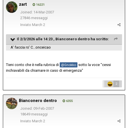
zart
16221
Joined: 14-Mar-2007
27846 messaggi
Inviato
March 2
Il 2/3/2026 alle 14:23 ,
Bianconero dentro
ha scritto:
A' faccia ro' C...onceicao
Tieni conto che è nella rubrica di
sotto la voce "cessi
@Gnokko
inchiavabili da chiamare in caso di emergenza"
2
Bianconero dentro
6355
Joined: 09-Feb-2007
18649 messaggi
Inviato
March 2