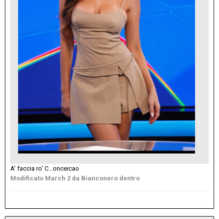
A' faccia ro' C...onceicao
Modificato
March 2
da Bianconero dentro