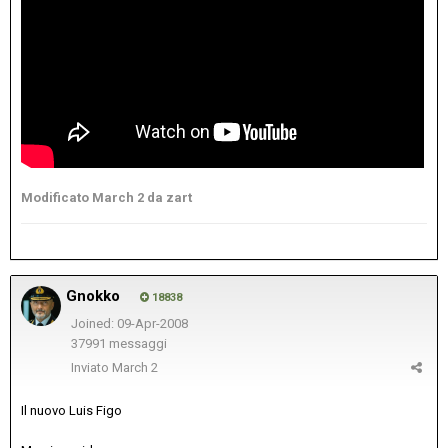
Modificato
March 2
da zart
Gnokko
18838
Joined: 09-Apr-2008
37991 messaggi
Inviato
March 2
Il nuovo Luis Figo