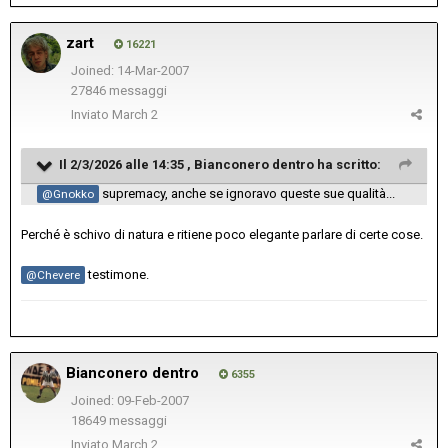
zart
16221
Joined: 14-Mar-2007
27846 messaggi
Inviato
March 2
Il 2/3/2026 alle 14:35 ,
Bianconero dentro
ha scritto:
supremacy, anche se ignoravo queste sue qualità...
@Gnokko
Perché è schivo di natura e ritiene poco elegante parlare di certe cose.
testimone.
@Chevere
Bianconero dentro
6355
Joined: 09-Feb-2007
18649 messaggi
Inviato
March 2