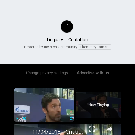
Lingua
Contattaci
Powered by Invision Community
Theme by Taman.
Change privacy settings
•
Advertise with us
×
Now Playing
×
Play
Unmute
Fullscreen
11/04/2018 - Cristiano Ronaldo abbraccia Buffon dopo Real Madrid - Juventus 1-3: "Pedoname"