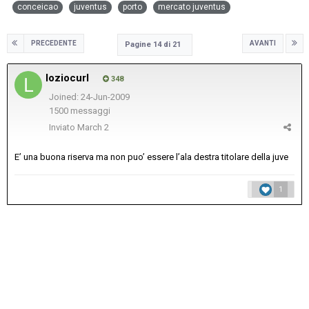
conceicao
juventus
porto
mercato juventus
PRECEDENTE
AVANTI
Pagine 14 di 21
loziocurl
348
Joined: 24-Jun-2009
1500 messaggi
Inviato
March 2
E’ una buona riserva ma non puo’ essere l’ala destra titolare della juve
1