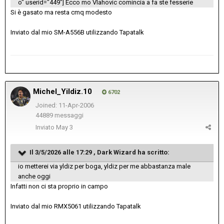
o" userid="449"] Ecco mo Vlahovic comincia a fa ste fesserie
Si è gasato ma resta cmq modesto
Inviato dal mio SM-A556B utilizzando Tapatalk
Michel_Yildiz.10
6702
Joined: 11-Apr-2006
44889 messaggi
Inviato
May 3
Il 3/5/2026 alle 17:29 ,
Dark Wizard
ha scritto:
io metterei via yldiz per boga, yldiz per me abbastanza male
anche oggi
Infatti non ci sta proprio in campo
Inviato dal mio RMX5061 utilizzando Tapatalk