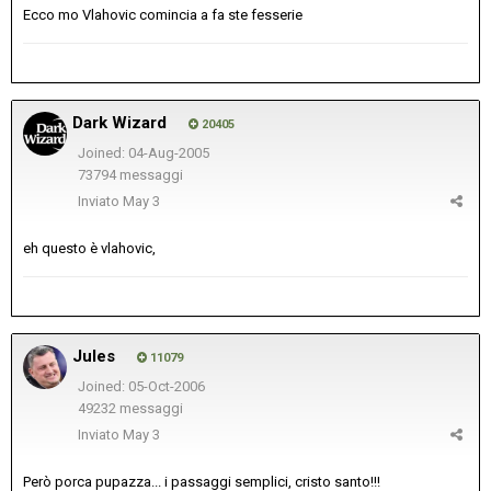
Ecco mo Vlahovic comincia a fa ste fesserie
Dark Wizard
20405
Joined: 04-Aug-2005
73794 messaggi
Inviato
May 3
eh questo è vlahovic,
Jules
11079
Joined: 05-Oct-2006
49232 messaggi
Inviato
May 3
Però porca pupazza... i passaggi semplici, cristo santo!!!