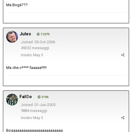
Ma Bogá???
Jules
11079
Joined: 05-Oct-2006
49232 messaggi
Inviato
May 3
Ma che c**** faaaaa!!!!!!
Fal©o
3196
Joined: 01-Jun-2005
9884 messaggi
Inviato
May 3
Bogaaaaaaaaaaaaaaaaaaaaaaaa