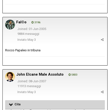
Fal©o
3196
Joined: 01-Jun-2005
9884 messaggi
Inviato
May 3
Rocco Papaleo in tribuna
John Elcane Male Assoluto
5833
Joined: 08-Jun-2007
11913 messaggi
Inviato
May 3
Cita