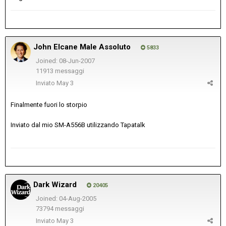
John Elcane Male Assoluto
5833
Joined: 08-Jun-2007
11913 messaggi
Inviato
May 3
Finalmente fuori lo storpio
Inviato dal mio SM-A556B utilizzando Tapatalk
Dark Wizard
20405
Joined: 04-Aug-2005
73794 messaggi
Inviato
May 3