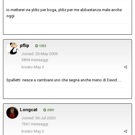
io metterei via yldiz per boga, yldiz per me abbastanza male anche
oggi
pflip
1353
Joined: 20-May-2009
3894 messaggi
Inviato
May 3
Spalletti riesce a cambiare uno che segna anche meno di David.....
Longcat
2901
Joined: 30-Jul-2020
7361 messaggi
Inviato
May 3