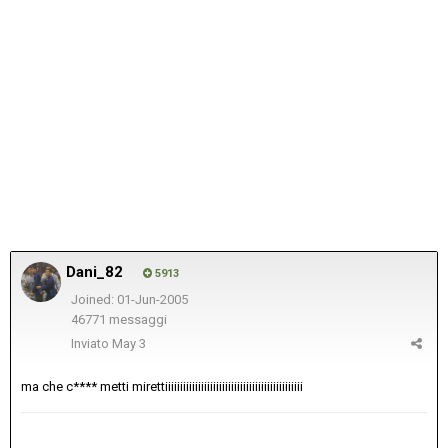
Dani_82
5913
Joined: 01-Jun-2005
46771 messaggi
Inviato
May 3
ma che c**** metti mirettiiiiiiiiiiiiiiiiiiiiiiiiiiiiiiiiiiiiiiiiiiiiii