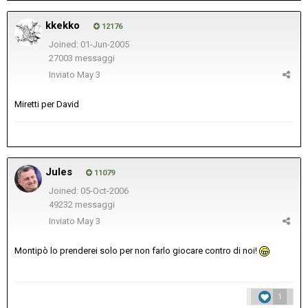
kkekko
12176
Joined: 01-Jun-2005
27003 messaggi
Inviato
May 3
Miretti per David
Jules
11079
Joined: 05-Oct-2006
49232 messaggi
Inviato
May 3
Montipò lo prenderei solo per non farlo giocare contro di noi!
1