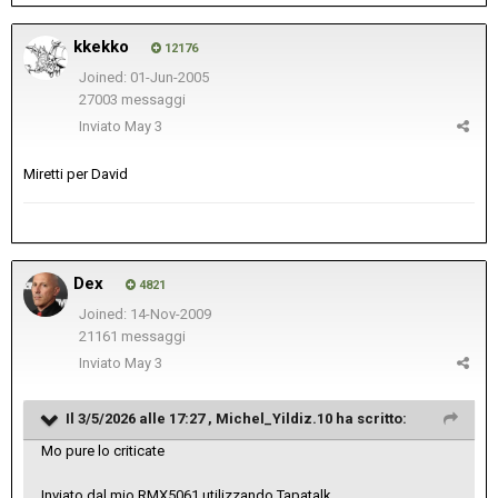
kkekko
12176
Joined: 01-Jun-2005
27003 messaggi
Inviato
May 3
Miretti per David
Dex
4821
Joined: 14-Nov-2009
21161 messaggi
Inviato
May 3
Il 3/5/2026 alle 17:27 ,
Michel_Yildiz.10
ha scritto:
Mo pure lo criticate
Inviato dal mio RMX5061 utilizzando Tapatalk