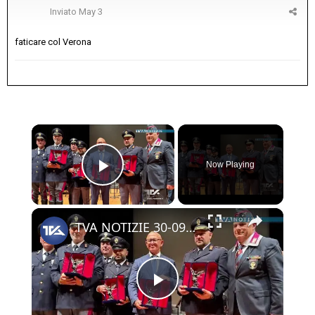
Inviato
May 3
faticare col Verona
×
Now Playing
Play Video
×
TVA NOTIZIE 30-09-2024
Play