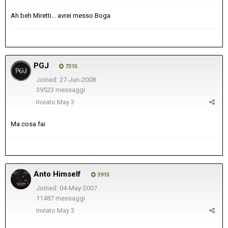
Ah beh Miretti… avrei messo Boga
PGJ
7315
Joined: 27-Jun-2008
39523 messaggi
Inviato
May 3
Ma cosa fai
Anto Himself
3915
Joined: 04-May-2007
11487 messaggi
Inviato
May 3