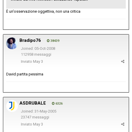
È un'osservazione oggettiva, non una critica
Bradipo76
38439
Joined: 05-Oct-2008
112958 messaggi
Inviato
May 3
David partita pessima
ASDRUBALE
6326
Joined: 31-May-2005
23747 messaggi
Inviato
May 3