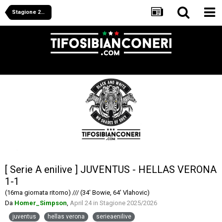
Stagione 2025/2026
[ Serie A enilive ] JUVENTUS - HELLAS VERONA
1-1
(16ma giornata ritorno) /// (34' Bowie, 64' Vlahovic)
Da
Homer_Simpson
,
April 24
in
Stagione 2025/2026
juventus
hellas verona
serieaenilive