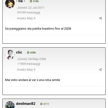
- Ra -
4186
Joined: 22-Jul-2011
34199 messaggi
Inviato
May 9
Se pareggiamo sta partita biastimo fino al 2028
clic
6086
Joined: 04-May-2006
11909 messaggi
Inviato
May 9
Mai visto andare al var x una roba simile
devilman82
2111