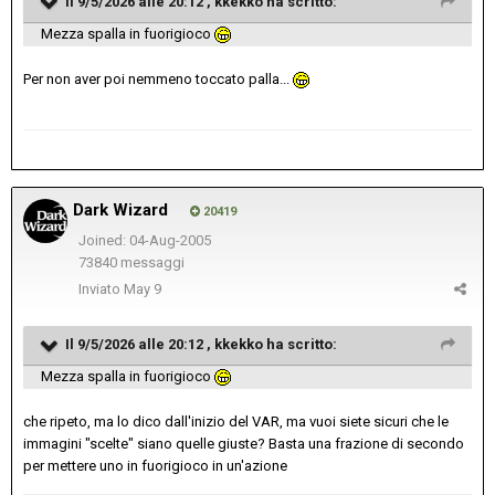
Il 9/5/2026 alle 20:12 ,
kkekko
ha scritto:
Mezza spalla in fuorigioco
Per non aver poi nemmeno toccato palla...
Dark Wizard
20419
Joined: 04-Aug-2005
73840 messaggi
Inviato
May 9
Il 9/5/2026 alle 20:12 ,
kkekko
ha scritto:
Mezza spalla in fuorigioco
che ripeto, ma lo dico dall'inizio del VAR, ma vuoi siete sicuri che le
immagini "scelte" siano quelle giuste? Basta una frazione di secondo
per mettere uno in fuorigioco in un'azione