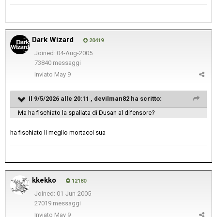
Dark Wizard
20419
Joined: 04-Aug-2005
73840 messaggi
Inviato
May 9
Il 9/5/2026 alle 20:11 ,
devilman82
ha scritto:
Ma ha fischiato la spallata di Dusan al difensore?
ha fischiato li meglio mortacci sua
kkekko
12180
Joined: 01-Jun-2005
27019 messaggi
Inviato
May 9