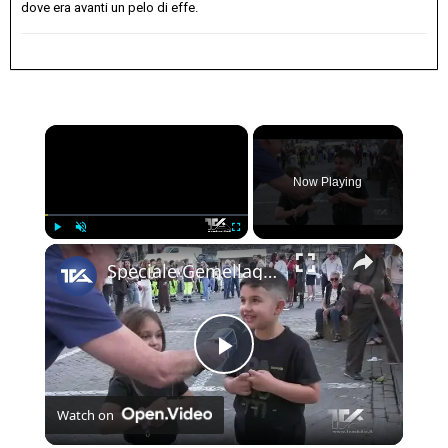
dove era avanti un pelo di effe.
×
Now Playing
×
Play
Unmute
Fullscreen
Speciale Gemellaggio Adrano - Namur | Maggio 2026
Play
Watch on
Video