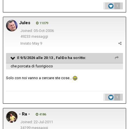
1
Jules
11079
Joined: 05-Oct-2006
49233 messaggi
Inviato
May 9
Il 9/5/2026 alle 20:13 ,
Fal©o
ha scritto:
che porcata di fuorigioco
Solo con noi vanno a cercare ste cose...
1
- Ra -
4186
Joined: 22-Jul-2011
34199 messaggi