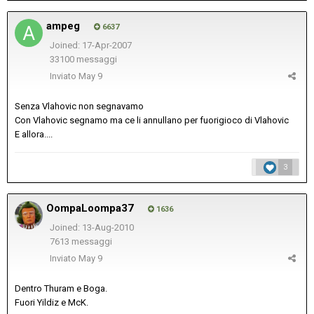
ampeg
6637
Joined: 17-Apr-2007
33100 messaggi
Inviato
May 9
Senza Vlahovic non segnavamo
Con Vlahovic segnamo ma ce li annullano per fuorigioco di Vlahovic
E allora....
3
OompaLoompa37
1636
Joined: 13-Aug-2010
7613 messaggi
Inviato
May 9
Dentro Thuram e Boga.
Fuori Yildiz e McK.