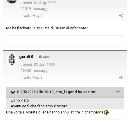
Joined: 31-Aug-2008
12019 messaggi
Inviato
May 9
Ma ha fischiato la spallata di Dusan al difensore?
gsm88
3320
Joined: 02-Jun-2005
16400 messaggi
Inviato
May 9
Il 9/5/2026 alle 20:10 ,
the_legend
ha scritto:
Eh ho visto
Avanti così che facciamo il record
Una volta a Morata gliene hanno annullati tre in champions