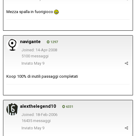
Mezza spalla in fuorigioco
navigante
1297
Joined: 14-Apr-2008
5100 messaggi
Inviato
May 9
Koop 100% di inutili passaggi completati
alexthelegend10
6331
Joined: 18-Feb-2006
16435 messaggi
Inviato
May 9