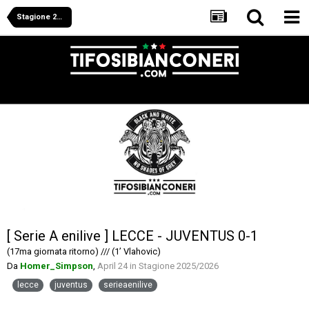
Stagione 2025/2026
[ Serie A enilive ] LECCE - JUVENTUS 0-1
(17ma giornata ritorno) /// (1’ Vlahovic)
Da
Homer_Simpson
,
April 24
in
Stagione 2025/2026
lecce
juventus
serieaenilive