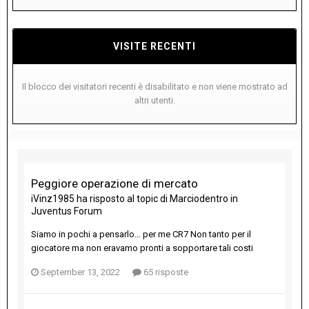
VISITE RECENTI
Il blocco dei visitatori recenti è disabilitato e non viene mostrato ad
altri utenti.
Peggiore operazione di mercato
iVinz1985
ha risposto al topic di
Marciodentro
in
Juventus Forum
Siamo in pochi a pensarlo... per me CR7 Non tanto per il
giocatore ma non eravamo pronti a sopportare tali costi
September 13, 2022
65 risposte