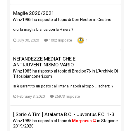
Maglie 2020/2021
iVinz1985
ha risposto al topic di
Don Hector
in
Cestino
dici la maglia bianca con la H nera ?
July 30, 2020
1002 risposte
1
NEFANDEZZE MEDIATICHE E
ANTIJUVENTINISMO VARIO
iVinz1985
ha risposto al topic di
Bradipo76
in
L'Archivio Di
Tifosibianconeri.com
si è garantito un posto : all'inter al napoli al topo ... scherzi ?
February 3, 2020
26973 risposte
[ Serie A Tim ] Atalanta B.C. - Juventus F.C. 1-3
iVinz1985
ha risposto al topic di
Morpheus ©
in
Stagione
2019/2020