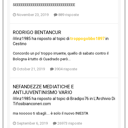
SEEEEEEEEEEEEEEEEEEEEEEEEEEEEEE
November 23, 2019
889 risposte
RODRIGO BENTANCUR
iVinz1985
ha risposto al topic di
troppogobbo1897
in
Cestino
Concordo un po' troppo irruente, quello di sabato contro il
Bologna è tutto di Cuadrado però...
October 21, 2019
3904 risposte
NEFANDEZZE MEDIATICHE E
ANTIJUVENTINISMO VARIO
iVinz1985
ha risposto al topic di
Bradipo76
in
L'Archivio Di
Tifosibianconeri.com
ma nooooo ti sbagli.... è solo il nuovo INIESTA
September 6, 2019
26973 risposte