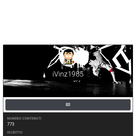
iVinz1985
Tifoso Juventus
NUMERO CONTENUTI
773
ISCRITTO