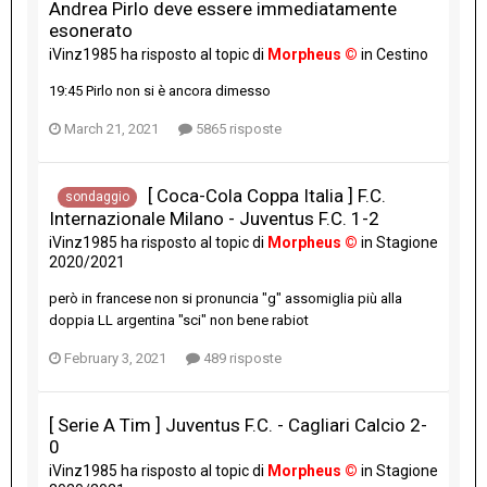
Andrea Pirlo deve essere immediatamente
esonerato
iVinz1985
ha risposto al topic di
Morpheus ©
in
Cestino
19:45 Pirlo non si è ancora dimesso
March 21, 2021
5865 risposte
[ Coca-Cola Coppa Italia ] F.C.
sondaggio
Internazionale Milano - Juventus F.C. 1-2
iVinz1985
ha risposto al topic di
Morpheus ©
in
Stagione
2020/2021
però in francese non si pronuncia "g" assomiglia più alla
doppia LL argentina "sci" non bene rabiot
February 3, 2021
489 risposte
[ Serie A Tim ] Juventus F.C. - Cagliari Calcio 2-
0
iVinz1985
ha risposto al topic di
Morpheus ©
in
Stagione