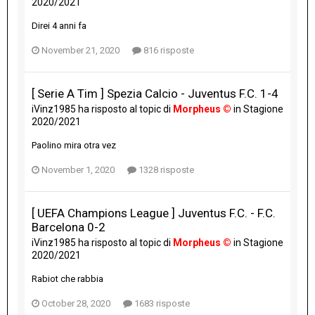
2020/2021
Direi 4 anni fa
November 21, 2020
816 risposte
[ Serie A Tim ] Spezia Calcio - Juventus F.C. 1-4
iVinz1985
ha risposto al topic di
Morpheus ©
in
Stagione
2020/2021
Paolino mira otra vez
November 1, 2020
1328 risposte
[ UEFA Champions League ] Juventus F.C. - F.C.
Barcelona 0-2
iVinz1985
ha risposto al topic di
Morpheus ©
in
Stagione
2020/2021
Rabiot che rabbia
October 28, 2020
1683 risposte