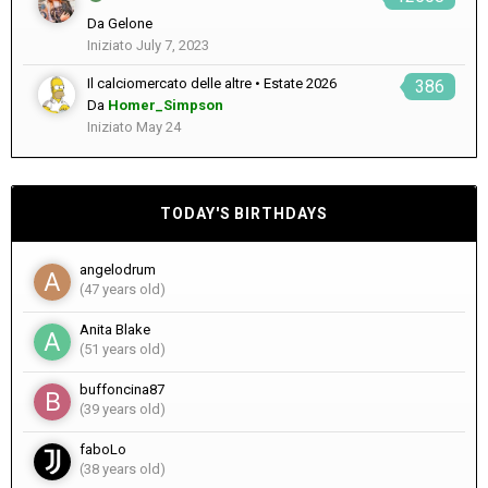
Da
Gelone
Iniziato
July 7, 2023
Il calciomercato delle altre • Estate 2026
386
Da
Homer_Simpson
Iniziato
May 24
TODAY'S BIRTHDAYS
angelodrum
(47 years old)
Anita Blake
(51 years old)
buffoncina87
(39 years old)
faboLo
(38 years old)