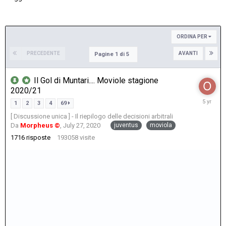
ORDINA PER
PRECEDENTE
AVANTI
Pagine 1 di 5
Il Gol di Muntari.... Moviole stagione
2020/21
May
1
2
3
4
69
24,
[ Discussione unica ] - Il riepilogo delle decisioni arbitrali
2021
juventus
moviola
Da
Morpheus ©
,
July 27, 2020
1716
risposte
193058
visite