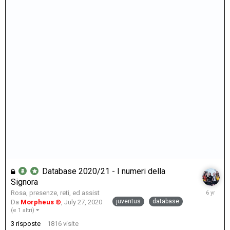
Database 2020/21 - I numeri della
Signora
July
Rosa, presenze, reti, ed assist
27,
juventus
database
Da
Morpheus ©
,
July 27, 2020
2020
(e 1 altri)
3
risposte
1816
visite