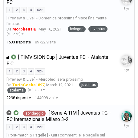
F.C.
May
1
2
3
4
62
25,
[ Preview & Live ] - Domenica prossima finisce finalmente
2021
l'incubo
bologna
juventus
Da
Morpheus ©
,
May 16, 2021
(e 1 altri)
1533
risposte
89722
visite
[ TIMVISION Cup ] Juventus F.C. - Atalanta
B.C.
May
1
2
3
4
92
22,
[ Preview & Live ] - Mercoledì sera prossimo
2021
juventus
Da
TurinGoeba1897
,
March 12, 2021
(e 1 altri)
atalanta
2298
risposte
144998
visite
[ Serie A TIM ] Juventus F.C. -
sondaggio
F.C Internazionale Milano 3-2
May
1
2
3
4
22
19,
[ Post-match & Pagelle ] - Qui i commenti e le pagelle sul
2021