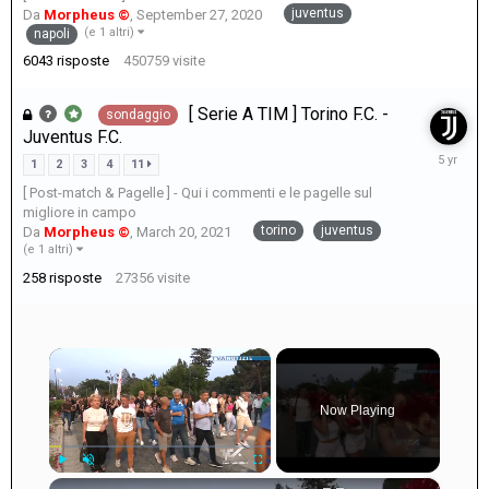
juventus
Da
Morpheus ©
,
September 27, 2020
(e 1 altri)
napoli
6043
risposte
450759
visite
[ Serie A TIM ] Torino F.C. -
sondaggio
Juventus F.C.
April
1
2
3
4
11
7,
[ Post-match & Pagelle ] - Qui i commenti e le pagelle sul
2021
migliore in campo
torino
juventus
Da
Morpheus ©
,
March 20, 2021
(e 1 altri)
258
risposte
27356
visite
×
Now Playing
×
Play
Unmute
Fullscreen