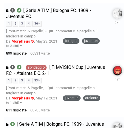
[ Serie A TIM ] Bologna F.C. 1909 -
Juventus F.C.
May
1
2
3
4
36
30,
[ Post-match & Pagelle ] - Qui i commenti e le pagelle sul
2021
migliore in campo
bologna
juventus
Da
Morpheus ©
,
May 23, 2021
(e 2 altri)
899
risposte
66831
visite
[ TIMVISION Cup ] Juventus
sondaggio
F.C. - Atalanta B.C. 2-1
May
1
2
3
4
33
26,
[ Post-match & Pagelle ] - Qui i commenti e le pagelle sul
2021
migliore in campo
juventus
atalanta
Da
Morpheus ©
,
May 19, 2021
(e 1 altri)
811
risposte
60785
visite
[ Serie A TIM ] Bologna F.C. 1909 - Juventus