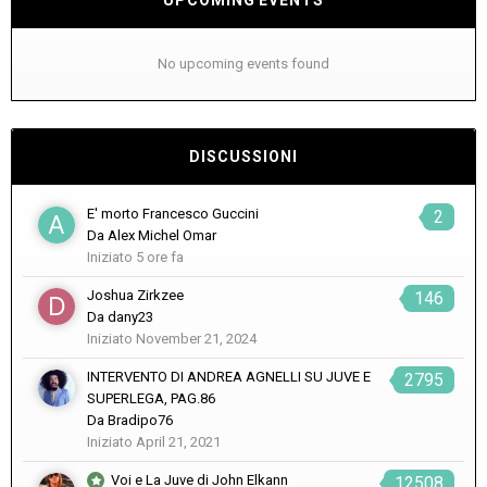
UPCOMING EVENTS
No upcoming events found
DISCUSSIONI
E' morto Francesco Guccini
2
Da
Alex Michel Omar
Iniziato
5 ore fa
Joshua Zirkzee
146
Da
dany23
Iniziato
November 21, 2024
INTERVENTO DI ANDREA AGNELLI SU JUVE E
2795
SUPERLEGA, PAG.86
Da
Bradipo76
Iniziato
April 21, 2021
Voi e La Juve di John Elkann
12508