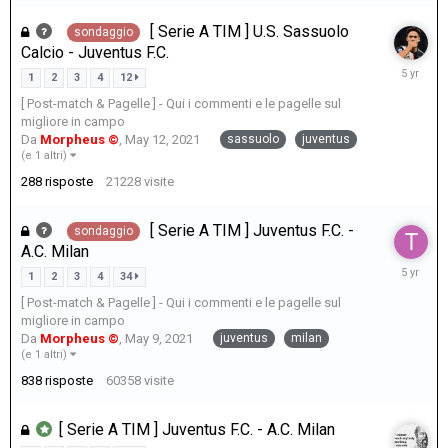
[ Serie A TIM ] U.S. Sassuolo
sondaggio
Calcio - Juventus F.C.
May
1
2
3
4
12
13,
[ Post-match & Pagelle ] - Qui i commenti e le pagelle sul
2021
migliore in campo
sassuolo
juventus
Da
Morpheus ©
,
May 12, 2021
(e 1 altri)
288
risposte
21228
visite
[ Serie A TIM ] Juventus F.C. -
sondaggio
A.C. Milan
May
1
2
3
4
34
11,
[ Post-match & Pagelle ] - Qui i commenti e le pagelle sul
2021
migliore in campo
juventus
milan
Da
Morpheus ©
,
May 9, 2021
(e 1 altri)
838
risposte
60358
visite
[ Serie A TIM ] Juventus F.C. - A.C. Milan