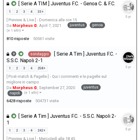
[ Serie A TIM ] Juventus F.C. - Genoa C. & F.C.
1
2
3
4
33
April
[ Preview & Live ] - Domenica alle ore 15
12,
juventus
genoa
Da
Morpheus ©
,
April 7, 2021
2021
(e 1 altri)
810
risposte
50561
visite
[ Serie A Tim ] Juventus F.C. -
sondaggio
S.S.C. Napoli 2-1
April
1
2
3
4
258
11,
[ Post-match & Pagelle ] - Qui i commenti e le pagelle sul
2021
migliore in campo
juventus
Da
Morpheus ©
,
September 27, 2020
(e 1 altri)
napoli
6428
risposte
504731
visite
[ Serie A Tim ] Juventus F.C. - S.S.C. Napoli 2-
1
April
1
2
3
4
242
9,
[ Preview & Live ] - Mercoledì alle 18:45
2021