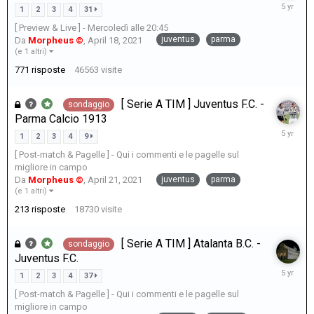
April
1
2
3
4
31
24,
[ Preview & Live ] - Mercoledì alle 20:45
2021
juventus
parma
Da
Morpheus ©
,
April 18, 2021
(e 1 altri)
771
risposte
46563
visite
[ Serie A TIM ] Juventus F.C. -
sondaggio
Parma Calcio 1913
April
1
2
3
4
9
22,
[ Post-match & Pagelle ] - Qui i commenti e le pagelle sul
2021
migliore in campo
juventus
parma
Da
Morpheus ©
,
April 21, 2021
(e 1 altri)
213
risposte
18730
visite
[ Serie A TIM ] Atalanta B.C. -
sondaggio
Juventus F.C.
April
1
2
3
4
37
21,
[ Post-match & Pagelle ] - Qui i commenti e le pagelle sul
2021
migliore in campo