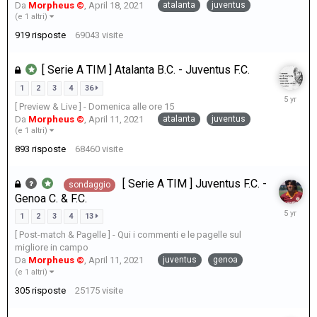
atalanta
juventus
Da
Morpheus ©
,
April 18, 2021
(e 1 altri)
919
risposte
69043
visite
[ Serie A TIM ] Atalanta B.C. - Juventus F.C.
1
2
3
4
36
April
[ Preview & Live ] - Domenica alle ore 15
19,
atalanta
juventus
Da
Morpheus ©
,
April 11, 2021
2021
(e 1 altri)
893
risposte
68460
visite
[ Serie A TIM ] Juventus F.C. -
sondaggio
Genoa C. & F.C.
April
1
2
3
4
13
13,
[ Post-match & Pagelle ] - Qui i commenti e le pagelle sul
2021
migliore in campo
juventus
genoa
Da
Morpheus ©
,
April 11, 2021
(e 1 altri)
305
risposte
25175
visite