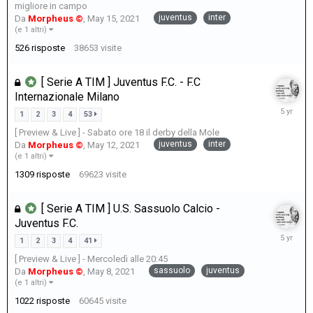
migliore in campo
juventus
inter
Da
Morpheus ©
,
May 15, 2021
(e 1 altri)
526
risposte
38653
visite
[ Serie A TIM ] Juventus F.C. - F.C
Internazionale Milano
May
1
2
3
4
53
16,
[ Preview & Live ] - Sabato ore 18 il derby della Mole
2021
juventus
inter
Da
Morpheus ©
,
May 12, 2021
(e 1 altri)
1309
risposte
69623
visite
[ Serie A TIM ] U.S. Sassuolo Calcio -
Juventus F.C.
May
1
2
3
4
41
13,
[ Preview & Live ] - Mercoledì alle 20:45
2021
sassuolo
juventus
Da
Morpheus ©
,
May 8, 2021
(e 1 altri)
1022
risposte
60645
visite