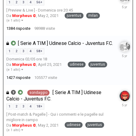
1
2
3
4
56
May
[ Preview & Live ] - Domenica ore 20:45
10,
juventus
milan
Da
Morpheus ©
,
May 2, 2021
2021
(e 1 altri)
1384
risposte
98988
visite
[ Serie A TIM ] Udinese Calcio - Juventus F.C.
1
2
3
4
58
May
Domenica 02/05 ore 18
7,
udinese
juventus
Da
Morpheus ©
,
April 25, 2021
2021
(e 1 altri)
1427
risposte
105577
visite
[ Serie A TIM ] Udinese
sondaggio
Calcio - Juventus F.C.
May
1
2
3
4
18
5,
[ Post-match & Pagelle ] - Qui i commenti e le pagelle sul
2021
migliore in campo
udinese
juventus
Da
Morpheus ©
,
May 2, 2021
(e 1 altri)