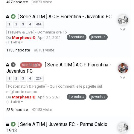
427
risposte
36873
visite
[ Serie A TIM ] A.C.F. Fiorentina - Juventus F.C.
1
2
3
4
46
April
[ Preview & Live ] - Domenica ore 15
29,
fiorentina
juventus
Da
Morpheus ©
,
April 21, 2021
2021
(e 1 altri)
1133
risposte
86151
visite
[ Serie A TIM ] A.C.F. Fiorentina -
sondaggio
Juventus F.C.
April
1
2
3
4
22
26,
[ Post-match & Pagelle ] - Qui i commenti e le pagelle sul
2021
migliore in campo
fiorentina
juventus
Da
Morpheus ©
,
April 25, 2021
(e 1 altri)
538
risposte
42153
visite
[ Serie A TIM ] Juventus F.C. - Parma Calcio
1913