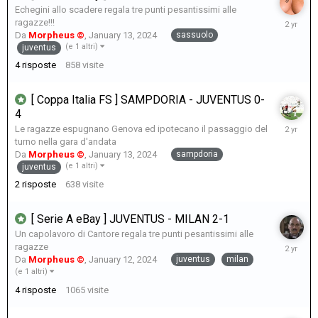
Echegini allo scadere regala tre punti pesantissimi alle
January
ragazze!!!
22,
sassuolo
Da
Morpheus ©
,
January 13, 2024
2024
(e 1 altri)
juventus
4
risposte
858
visite
[ Coppa Italia FS ] SAMPDORIA - JUVENTUS 0-
4
January
Le ragazze espugnano Genova ed ipotecano il passaggio del
17,
turno nella gara d'andata
2024
sampdoria
Da
Morpheus ©
,
January 13, 2024
(e 1 altri)
juventus
2
risposte
638
visite
[ Serie A eBay ] JUVENTUS - MILAN 2-1
Un capolavoro di Cantore regala tre punti pesantissimi alle
January
ragazze
14,
juventus
milan
Da
Morpheus ©
,
January 12, 2024
2024
(e 1 altri)
4
risposte
1065
visite