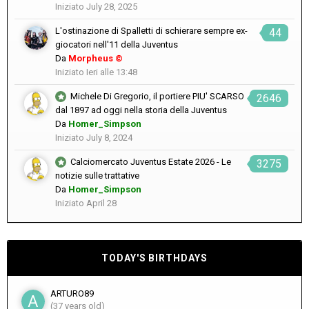
Iniziato
July 28, 2025
L'ostinazione di Spalletti di schierare sempre ex-
44
giocatori nell'11 della Juventus
Da
Morpheus ©
Iniziato
Ieri alle 13:48
Michele Di Gregorio, il portiere PIU' SCARSO
2646
dal 1897 ad oggi nella storia della Juventus
Da
Homer_Simpson
Iniziato
July 8, 2024
Calciomercato Juventus Estate 2026 - Le
3275
notizie sulle trattative
Da
Homer_Simpson
Iniziato
April 28
TODAY'S BIRTHDAYS
ARTURO89
(37 years old)