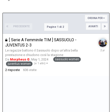
ORDINA PER
PRECEDENTE
AVANTI
Pagine 1 di 2
[ Serie A Femminile TIM ] SASSUOLO -
JUVENTUS 2-3
May
Le ragazze battono il Sassuolo dopo un'altra bella
18,
prestazione e chiudono così la stagione
2024
sassuolo women
Da
Morpheus ©
,
May 1, 2024
(e 1 altri)
juventus women
2
risposte
606
visite