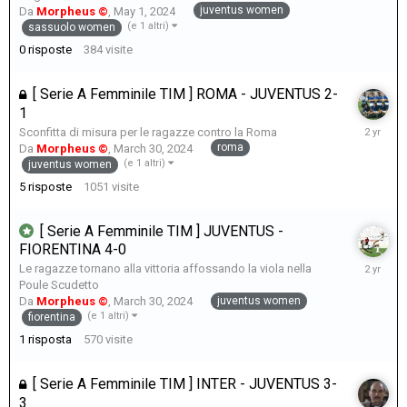
1,
juventus women
Da
Morpheus ©
,
May 1, 2024
2024
(e 1 altri)
sassuolo women
0
risposte
384
visite
[ Serie A Femminile TIM ] ROMA - JUVENTUS 2-
1
April
Sconfitta di misura per le ragazze contro la Roma
26,
roma
Da
Morpheus ©
,
March 30, 2024
2024
(e 1 altri)
juventus women
5
risposte
1051
visite
[ Serie A Femminile TIM ] JUVENTUS -
FIORENTINA 4-0
March
Le ragazze tornano alla vittoria affossando la viola nella
30,
Poule Scudetto
2024
juventus women
Da
Morpheus ©
,
March 30, 2024
(e 1 altri)
fiorentina
1
risposta
570
visite
[ Serie A Femminile TIM ] INTER - JUVENTUS 3-
3