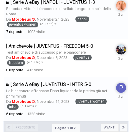
[ Serie A eBay ] NAPOLI - JUVENTUS 1-3
Rimonta e vittoria: bianconere sul velluto tengono la scia della
Novembe
Roma
29,
napoli
Da
Morpheus ©
,
November 24, 2023
2023
(e 1 altri)
juventus women
7
risposte
1002
visite
[ Amichevole ] JUVENTUS - FREEDOM 5-0
Test amichevole di successo per le bianconere
Decembe
juventus
Da
Morpheus ©
,
December 8, 2023
8,
(e 1 altri)
freedom
2023
0
risposte
415
visite
[ Serie A eBay ] JUVENTUS - INTER 5-0
Le bianconere affossano l'Inter liquidando la pratica già nei
Novembe
primi minuti
26,
juventus women
Da
Morpheus ©
,
November 11, 2023
2023
(e 1 altri)
inter
6
risposte
1328
visite
PRECEDENTE
AVANTI
Pagine 1 di 2