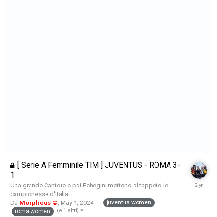
[ Serie A Femminile TIM ] JUVENTUS - ROMA 3-
1
May
Una grande Cantore e poi Echegini mettono al tappeto le
18,
campionesse d'Italia
2024
juventus women
Da
Morpheus ©
,
May 1, 2024
(e 1 altri)
roma women