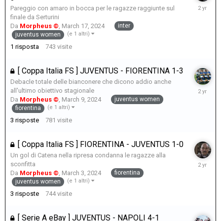
March
Pareggio con amaro in bocca per le ragazze raggiunte sul
17,
finale da Serturini
2024
inter
Da
Morpheus ©
,
March 17, 2024
(e 1 altri)
juventus women
1
risposta
743
visite
[ Coppa Italia FS ] JUVENTUS - FIORENTINA 1-3
Debacle totale delle bianconere che dicono addio anche
March
all'ultimo obiettivo stagionale
9,
juventus women
Da
Morpheus ©
,
March 9, 2024
2024
(e 1 altri)
fiorentina
3
risposte
781
visite
[ Coppa Italia FS ] FIORENTINA - JUVENTUS 1-0
Un gol di Catena nella ripresa condanna le ragazze alla
March
sconfitta
3,
fiorentina
Da
Morpheus ©
,
March 3, 2024
2024
(e 1 altri)
juventus women
3
risposte
744
visite
[ Serie A eBay ] JUVENTUS - NAPOLI 4-1