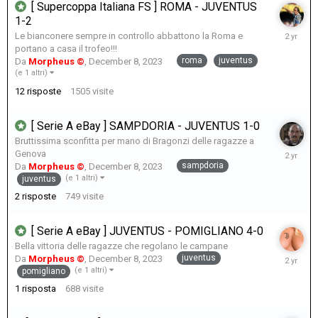
[ Supercoppa Italiana FS ] ROMA - JUVENTUS
1-2
January
Le bianconere sempre in controllo abbattono la Roma e
7,
portano a casa il trofeo!!!
2024
roma
juventus
Da
Morpheus ©
,
December 8, 2023
(e 1 altri)
12
risposte
1505
visite
[ Serie A eBay ] SAMPDORIA - JUVENTUS 1-0
Bruttissima sconfitta per mano di Bragonzi delle ragazze a
Decembe
Genova
16,
sampdoria
Da
Morpheus ©
,
December 8, 2023
2023
(e 1 altri)
juventus
2
risposte
749
visite
[ Serie A eBay ] JUVENTUS - POMIGLIANO 4-0
Bella vittoria delle ragazze che regolano le campane
Decembe
juventus
Da
Morpheus ©
,
December 8, 2023
9,
(e 1 altri)
pomigliano
2023
1
risposta
688
visite