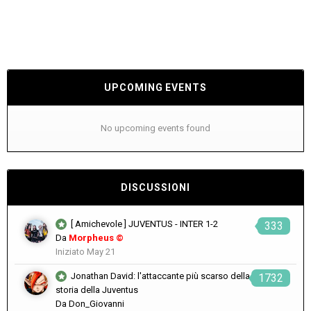
UPCOMING EVENTS
No upcoming events found
DISCUSSIONI
[ Amichevole ] JUVENTUS - INTER 1-2
333
Da
Morpheus ©
Iniziato
May 21
Jonathan David: l'attaccante più scarso della
1732
storia della Juventus
Da
Don_Giovanni