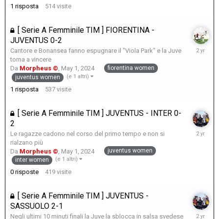
1
risposta
514
visite
[ Serie A Femminile TIM ] FIORENTINA -
JUVENTUS 0-2
May
Cantore e Bonansea fanno espugnare il "Viola Park" e la Juve
6,
torna a vincere
2024
fiorentina women
Da
Morpheus ©
,
May 1, 2024
(e 1 altri)
juventus women
1
risposta
537
visite
[ Serie A Femminile TIM ] JUVENTUS - INTER 0-
2
May
Le ragazze cadono nel corso del primo tempo e non si
1,
rialzano più
2024
juventus women
Da
Morpheus ©
,
May 1, 2024
(e 1 altri)
inter women
0
risposte
419
visite
[ Serie A Femminile TIM ] JUVENTUS -
SASSUOLO 2-1
May
Negli ultimi 10 minuti finali la Juve la sblocca in salsa svedese