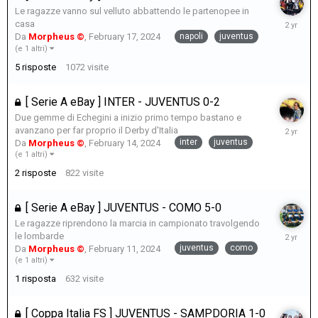
Le ragazze vanno sul velluto abbattendo le partenopee in
February
casa
18,
napoli
juventus
Da
Morpheus ©
,
February 17, 2024
2024
(e 1 altri)
5
risposte
1072
visite
[ Serie A eBay ] INTER - JUVENTUS 0-2
Due gemme di Echegini a inizio primo tempo bastano e
February
avanzano per far proprio il Derby d'Italia
15,
inter
juventus
Da
Morpheus ©
,
February 14, 2024
2024
(e 1 altri)
2
risposte
822
visite
[ Serie A eBay ] JUVENTUS - COMO 5-0
Le ragazze riprendono la marcia in campionato travolgendo
February
le lombarde
11,
juventus
como
Da
Morpheus ©
,
February 11, 2024
2024
(e 1 altri)
1
risposta
632
visite
[ Coppa Italia FS ] JUVENTUS - SAMPDORIA 1-0