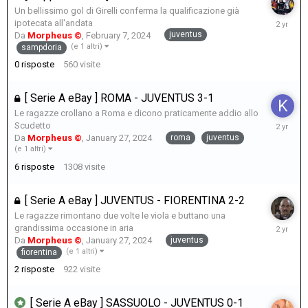
Un bellissimo gol di Girelli conferma la qualificazione già
February
ipotecata all'andata
7,
juventus
Da
Morpheus ©
,
February 7, 2024
2024
(e 1 altri)
sampdoria
0
risposte
560
visite
[ Serie A eBay ] ROMA - JUVENTUS 3-1
Le ragazze crollano a Roma e dicono praticamente addio allo
February
Scudetto
4,
roma
juventus
Da
Morpheus ©
,
January 27, 2024
2024
(e 1 altri)
6
risposte
1308
visite
[ Serie A eBay ] JUVENTUS - FIORENTINA 2-2
Le ragazze rimontano due volte le viola e buttano una
January
grandissima occasione in aria
29,
juventus
Da
Morpheus ©
,
January 27, 2024
2024
(e 1 altri)
fiorentina
2
risposte
922
visite
[ Serie A eBay ] SASSUOLO - JUVENTUS 0-1