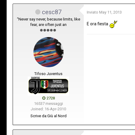
cesc87
Inviato
May 11, 2013
“Never say never, because limits, like
E ora fiesta
fear, are often just an
Tifoso Juventus
2728
16537 messaggi
Joined: 16-Apr-2010
Scrive da:
Giù al Nord