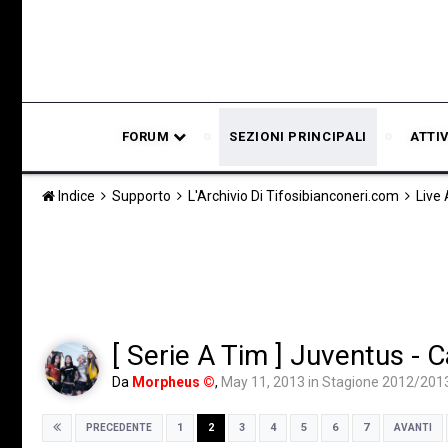
FORUM
SEZIONI PRINCIPALI
ATTI
Indice
Supporto
L'Archivio Di Tifosibianconeri.com
Live
[ Serie A Tim ] Juventus - 
Da
Morpheus ©
,
May 11, 2013
in
Stagione 2012/201
1
2
3
4
5
6
7
PRECEDENTE
AVANTI