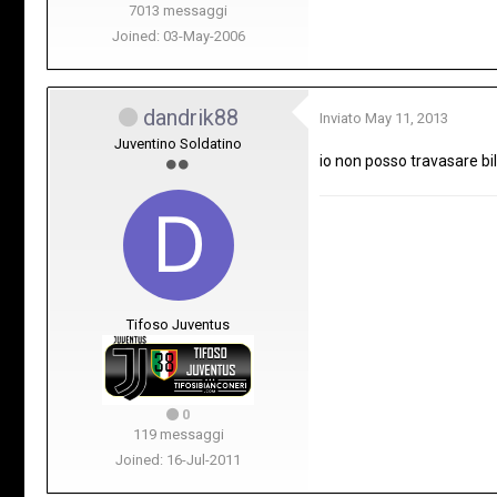
7013 messaggi
Joined: 03-May-2006
dandrik88
Inviato
May 11, 2013
Juventino Soldatino
io non posso travasare bil
Tifoso Juventus
0
119 messaggi
Joined: 16-Jul-2011