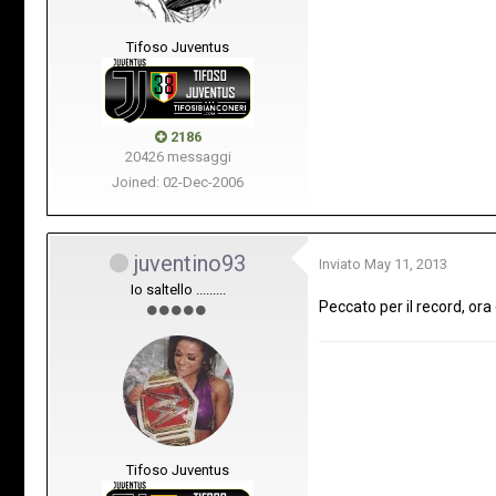
Tifoso Juventus
2186
20426 messaggi
Joined: 02-Dec-2006
juventino93
Inviato
May 11, 2013
Io saltello .........
Peccato per il record, or
Tifoso Juventus