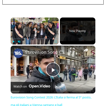
×
Now Playing
×
Play
Unmute
Fullscreen
Eurovision Song Contest 2026: L’Italia si ferma al 5° posto, ma gli italiani a Vienna cantano e ball
Play
Watch on
Video
Eurovision Song Contest 2026: L’Italia si ferma al 5° posto,
ma gli italiani a Vienna cantano e ball