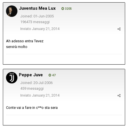
Juventus Mea Lux
3205
Joined: 01-Jun-2005
196473 messaggi
Inviato
January 21, 2014
Ah adesso entra Tevez
servirà molto
Peppe Juve
47
Joined: 20-Jul-2006
459 messaggi
Inviato
January 21, 2014
Conte vai a fare in c**o sta sera