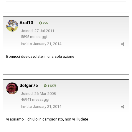
Aral13
275
Joined: 27-Jul-2011
5895 messaggi
Inviato
January 21, 2014
Bonucci due cavolate in una sola azione
dolgar75
11273
Joined: 26-Mar-2008
46941 messaggi
Inviato
January 21, 2014
vi apriamo il chiulo in campionato, non vi illudete