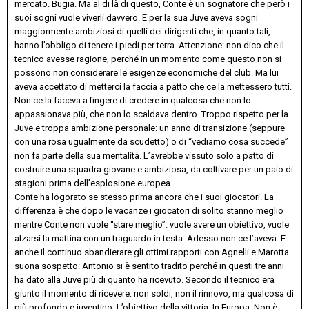
mercato. Bugia. Ma al di là di questo, Conte è un sognatore che però i
suoi sogni vuole viverli davvero. E per la sua Juve aveva sogni
maggiormente ambiziosi di quelli dei dirigenti che, in quanto tali,
hanno l’obbligo di tenere i piedi per terra. Attenzione: non dico che il
tecnico avesse ragione, perché in un momento come questo non si
possono non considerare le esigenze economiche del club. Ma lui
aveva accettato di metterci la faccia a patto che ce la mettessero tutti.
Non ce la faceva a fingere di credere in qualcosa che non lo
appassionava più, che non lo scaldava dentro. Troppo rispetto per la
Juve e troppa ambizione personale: un anno di transizione (seppure
con una rosa ugualmente da scudetto) o di “vediamo cosa succede”
non fa parte della sua mentalità. L’avrebbe vissuto solo a patto di
costruire una squadra giovane e ambiziosa, da coltivare per un paio di
stagioni prima dell’esplosione europea.
Conte ha logorato se stesso prima ancora che i suoi giocatori. La
differenza è che dopo le vacanze i giocatori di solito stanno meglio
mentre Conte non vuole “stare meglio”: vuole avere un obiettivo, vuole
alzarsi la mattina con un traguardo in testa. Adesso non ce l’aveva. E
anche il continuo sbandierare gli ottimi rapporti con Agnelli e Marotta
suona sospetto: Antonio si è sentito tradito perché in questi tre anni
ha dato alla Juve più di quanto ha ricevuto. Secondo il tecnico era
giunto il momento di ricevere: non soldi, non il rinnovo, ma qualcosa di
più profondo e juventino. L’obiettivo della vittoria. In Europa. Non è