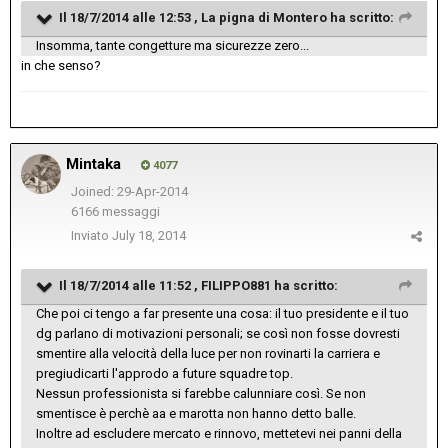
Il 18/7/2014 alle 12:53 , La pigna di Montero ha scritto:
Insomma, tante congetture ma sicurezze zero...
in che senso?
Mintaka
4077
Joined: 29-Apr-2014
6166 messaggi
Inviato
July 18, 2014
Il 18/7/2014 alle 11:52 , FILIPPO881 ha scritto:
Che poi ci tengo a far presente una cosa: il tuo presidente e il tuo
dg parlano di motivazioni personali; se così non fosse dovresti
smentire alla velocità della luce per non rovinarti la carriera e
pregiudicarti l'approdo a future squadre top.
Nessun professionista si farebbe calunniare così. Se non
smentisce è perchè aa e marotta non hanno detto balle.
Inoltre ad escludere mercato e rinnovo, mettetevi nei panni della