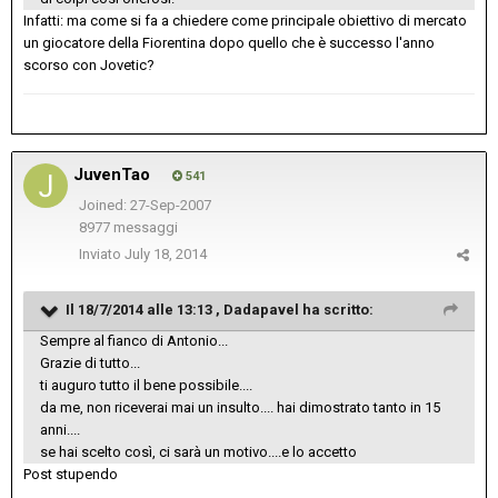
Infatti: ma come si fa a chiedere come principale obiettivo di mercato
un giocatore della Fiorentina dopo quello che è successo l'anno
scorso con Jovetic?
JuvenTao
541
Joined: 27-Sep-2007
8977 messaggi
Inviato
July 18, 2014
Il 18/7/2014 alle 13:13 , Dadapavel ha scritto:
Sempre al fianco di Antonio...
Grazie di tutto...
ti auguro tutto il bene possibile....
da me, non riceverai mai un insulto.... hai dimostrato tanto in 15
anni....
se hai scelto così, ci sarà un motivo....e lo accetto
Post stupendo