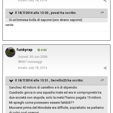
Inviato
July 18, 2014
Il 18/7/2014 alle 13:30 , peval ha scritto:
Si un'immesa bolla di sapone (uno strano sapone)
verde
funkyrap
6182
Joined: 30-Jun-2006
98567 messaggi
Inviato
July 18, 2014
Il 18/7/2014 alle 13:31 , Servillo23 ha scritto:
Sanchez 40 milioni di cartellino e 6 di stipendio.
Cuadrado gioca in una squadra rivale ed era in comproprietà tra
due società non stupide, solo la metà l'hanno pagata 15 milioni.
Mi spieghi come potessero essere fattibili??
Muoversi prima del Mondiale era difficile, soprattutto se parliamo
di colpi così onerosi.