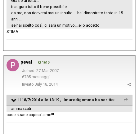
Grazie di tutto...
ti auguro tutto il bene possibile....
da me, non riceverai mai un insulto.... hai dimostrato tanto in 15
anni....
se hai scelto così, ci sarà un motivo....e lo accetto
STIMA
peval
1610
Joined: 27-Mar-2007
6785 messaggi
Inviato
July 18, 2014
Il 18/7/2014 alle 13:19 , ilmurodigomma ha scritto:
ammazzati
cose strane capisci a me!!!