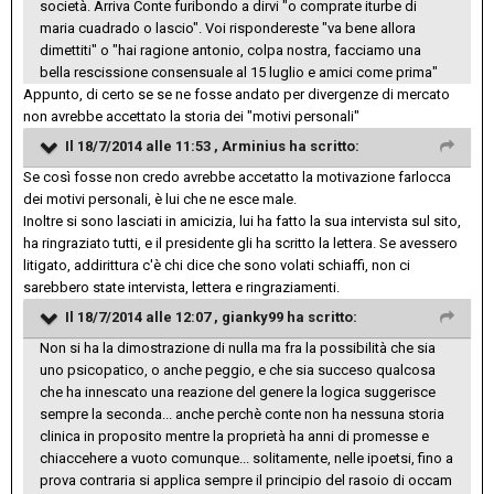
società. Arriva Conte furibondo a dirvi "o comprate iturbe di
maria cuadrado o lascio". Voi rispondereste "va bene allora
dimettiti" o "hai ragione antonio, colpa nostra, facciamo una
bella rescissione consensuale al 15 luglio e amici come prima"
Appunto, di certo se se ne fosse andato per divergenze di mercato
non avrebbe accettato la storia dei "motivi personali"
Il 18/7/2014 alle 11:53 , Arminius ha scritto:
Se così fosse non credo avrebbe accetatto la motivazione farlocca
dei motivi personali, è lui che ne esce male.
Inoltre si sono lasciati in amicizia, lui ha fatto la sua intervista sul sito,
ha ringraziato tutti, e il presidente gli ha scritto la lettera. Se avessero
litigato, addirittura c'è chi dice che sono volati schiaffi, non ci
sarebbero state intervista, lettera e ringraziamenti.
Il 18/7/2014 alle 12:07 , gianky99 ha scritto:
Non si ha la dimostrazione di nulla ma fra la possibilità che sia
uno psicopatico, o anche peggio, e che sia succeso qualcosa
che ha innescato una reazione del genere la logica suggerisce
sempre la seconda... anche perchè conte non ha nessuna storia
clinica in proposito mentre la proprietà ha anni di promesse e
chiaccehere a vuoto comunque... solitamente, nelle ipoetsi, fino a
prova contraria si applica sempre il principio del rasoio di occam