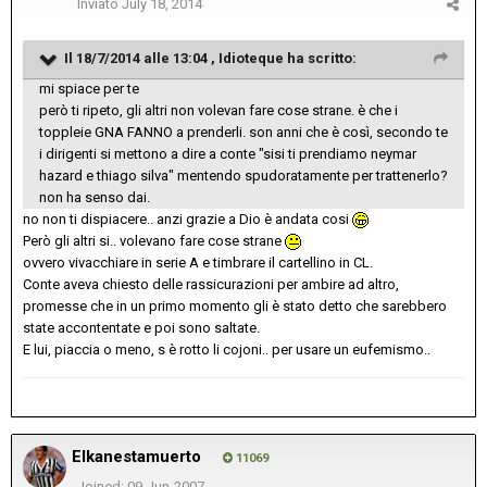
Inviato
July 18, 2014
Il 18/7/2014 alle 13:04 , Idioteque ha scritto:
mi spiace per te
però ti ripeto, gli altri non volevan fare cose strane. è che i
toppleie GNA FANNO a prenderli. son anni che è così, secondo te
i dirigenti si mettono a dire a conte "sisi ti prendiamo neymar
hazard e thiago silva" mentendo spudoratamente per trattenerlo?
non ha senso dai.
no non ti dispiacere.. anzi grazie a Dio è andata cosi
Però gli altri si.. volevano fare cose strane
ovvero vivacchiare in serie A e timbrare il cartellino in CL.
Conte aveva chiesto delle rassicurazioni per ambire ad altro,
promesse che in un primo momento gli è stato detto che sarebbero
state accontentate e poi sono saltate.
E lui, piaccia o meno, s è rotto li cojoni.. per usare un eufemismo..
Elkanestamuerto
11069
Joined: 09-Jun-2007