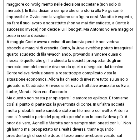
maggiore coinvolgimento nelle decisioni societarie (non solo di
mercato). In Italia diciamo sempre che una storia alla Ferguson è
impossibile. Ovvio: non la vogliamo una figura così. Marotta è esperto,
sa fare il suo lavoro e soprattutto (non va mai dimenticato, a Conte è
successo invece) non decide lui il budget. Ma Antonio voleva maggior
peso in certe decisioni.
A maggio Conte aveva deciso di andare via perché non vedeva
sbocchi e margini di crescita. Certo, la Juve avrebbe potuto inseguire il
quarto scudetto di fila vivacchiando, provando a vincere quasi di
inerzia: è quello che gli ha chiesto la società prospettandogli un
mercato completamente diverso da quello disegnato dal tecnico.
Conte voleva rivoluzionare la rosa: troppo complicato vista la
situazione economica. Allora ha chiesto di investire tutto su un solo
giocatore: Cuadrado. E invece si è trovato trattative avanzate su Evra,
Iturbe, Morata. Non era d’accordo.
Ma questo non basta per spiegare il clamoroso epilogo. E torniamo
così al punto di partenza: la juventinità di Conte. In un’altra società
molto probabilmente sarebbe stato un filo meno coinvolto. Antonio
non si è sentito parte del progetto perché non lo condivideva più. A
onor del vero, Agnelli e Marotta sono sempre stati onesti con lui. Non
gli hanno mai prospettato una realtà diversa, tranne quando il
presidente gli disse che dopo il terzo anno avrebbe investito sul