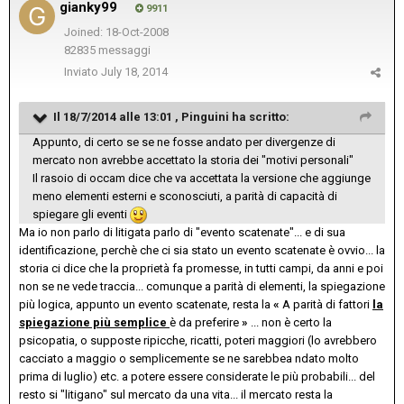
gianky99
9911
Joined: 18-Oct-2008
82835 messaggi
Inviato
July 18, 2014
Il 18/7/2014 alle 13:01 , Pinguini ha scritto:
Appunto, di certo se se ne fosse andato per divergenze di
mercato non avrebbe accettato la storia dei "motivi personali"
Il rasoio di occam dice che va accettata la versione che aggiunge
meno elementi esterni e sconosciuti, a parità di capacità di
spiegare gli eventi
Ma io non parlo di litigata parlo di "evento scatenate"... e di sua
identificazione, perchè che ci sia stato un evento scatenate è ovvio... la
storia ci dice che la proprietà fa promesse, in tutti campi, da anni e poi
non se ne vede traccia... comunque a parità di elementi, la spiegazione
più logica, appunto un evento scatenate, resta la
«
A parità di fattori
la
spiegazione più semplice
è da preferire
»
... non è certo la
psicopatia, o supposte ripicche, ricatti, poteri maggiori (lo avrebbero
cacciato a maggio o semplicemente se ne sarebbea ndato molto
prima di luglio) etc. a potere essere considerate le più probabili... del
resto si "litigano" sul mercato da una vita... il mercato resta la