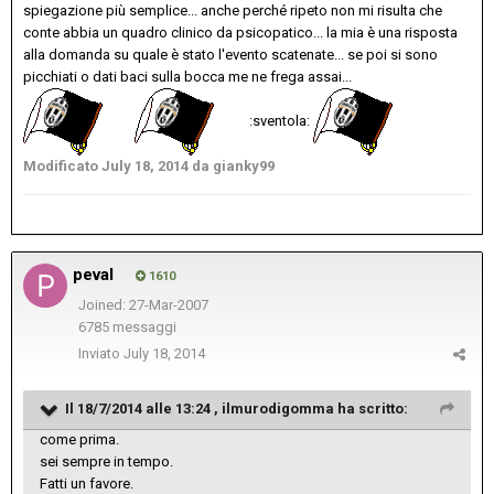
spiegazione più semplice... anche perché ripeto non mi risulta che
conte abbia un quadro clinico da psicopatico... la mia è una risposta
alla domanda su quale è stato l'evento scatenate... se poi si sono
picchiati o dati baci sulla bocca me ne frega assai...
:sventola:
Modificato
July 18, 2014
da gianky99
peval
1610
Joined: 27-Mar-2007
6785 messaggi
Inviato
July 18, 2014
Il 18/7/2014 alle 13:24 , ilmurodigomma ha scritto:
come prima.
sei sempre in tempo.
Fatti un favore.