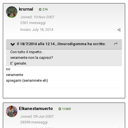
krurnal
274
Joined: 10-Nov-2007
2501 messaggi
Inviato
July 18, 2014
Il 18/7/2014 alle 12:14 , ilmurodigomma ha scritto:
Con tutto il rispetto ..
veramente non la capisci?
E' geniale.
no
veramente
spiegami (seriamnete eh)
Elkanestamuerto
11069
Joined: 09-Jun-2007
28599 messaggi