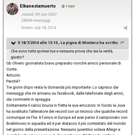
Elkanestamuerto
11069
Joined: 09-Jun-2007
28599 messaggi
Inviato
July 18, 2014
Il 18/7/2014 alle 13:10 , La pigna di Montero ha scritto:
Che sono tutte ipotesi tue e nessuna prova che sia la verità,
giusto?
Gb Olivero giornalista bravo preparato nonchè amico personale di
Conte.
Articolo.
Perché?
Tre giorni dopo resta la domanda più importante. Lo capisco dai
messaggi che mi arrivano su facebook, dalle telefonate degli amici,
dai commenti in spiaggia.
Solitamente il calcio brucia in fretta le sue emozioni. In fondo la Juve
ha sostituito l’allenatore dei record con un tecnico che qualche record
comunque ce l’ha: è l’unico in Europa ad aver perso il campionato con
Ibrahimovic in squ
adra ed è per distacco il più contestato del mondo
nel giorno della presentazione. Nessuno juventino voleva Allegri e