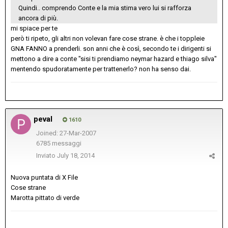
Quindi.. comprendo Conte e la mia stima vero lui si rafforza
ancora di più.
mi spiace per te
però ti ripeto, gli altri non volevan fare cose strane. è che i toppleie
GNA FANNO a prenderli. son anni che è così, secondo te i dirigenti si
mettono a dire a conte "sisi ti prendiamo neymar hazard e thiago silva"
mentendo spudoratamente per trattenerlo? non ha senso dai.
peval
1610
Joined: 27-Mar-2007
6785 messaggi
Inviato
July 18, 2014
Nuova puntata di X File
Cose strane
Marotta pittato di verde