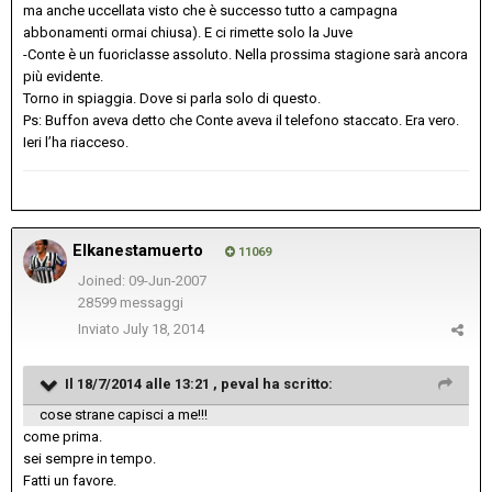
ma anche uccellata visto che è successo tutto a campagna
abbonamenti ormai chiusa). E ci rimette solo la Juve
-Conte è un fuoriclasse assoluto. Nella prossima stagione sarà ancora
più evidente.
Torno in spiaggia. Dove si parla solo di questo.
Ps: Buffon aveva detto che Conte aveva il telefono staccato. Era vero.
Ieri l’ha riacceso.
Elkanestamuerto
11069
Joined: 09-Jun-2007
28599 messaggi
Inviato
July 18, 2014
Il 18/7/2014 alle 13:21 , peval ha scritto:
cose strane capisci a me!!!
come prima.
sei sempre in tempo.
Fatti un favore.