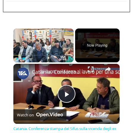
×
Now Playing
×
Play
Unmute
Fullscreen
Catania. Conferenza stampa del Sifus sulla vicenda degli ex operatori della formazione professionale
Play
Watch on
Video
Catania. Conferenza stampa del Sifus sulla vicenda degli ex