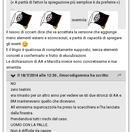
(
«
A parità di fattori la spiegazione più semplice è da preferire
»
)
....
:sventola:
Il rasoio di occam dice che va accettata la versione che aggiunge
meno elementi esterni e sconosciuti, a parità di capacità di spiegare
gli eventi
E il litigio è qualcosa di completamente supposto, senza elementi
concreti a confermarlo e frutto di elucubrazioni.
Le dichiarazioni di AA e Marotta invece sono concretissime e mai
smentite.
Il 18/7/2014 alle 12:30 , ilmurodigomma ha scritto:
NO
zero teatrini.
era rimasto per un altro anno per vedere se sti due stronzi di AA e
BM mantenevano quello che dicevano.
All ennesima supercazzola ha preso la scacchiera e l'ha lanciata
dalla finestra.
Prendendosi tutti i rischi del caso.
UOMO CON LA PALLE.
Non è difficile da capire.