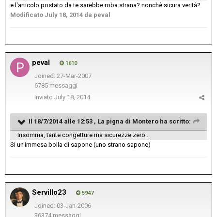
e l'articolo postato da te sarebbe roba strana? nonchè sicura verità?
Modificato
July 18, 2014
da peval
peval
1610
Joined: 27-Mar-2007
6785 messaggi
Inviato
July 18, 2014
Il 18/7/2014 alle 12:53 , La pigna di Montero ha scritto:
Insomma, tante congetture ma sicurezze zero...
Si un'immesa bolla di sapone (uno strano sapone)
Servillo23
5947
Joined: 03-Jan-2006
36374 messaggi