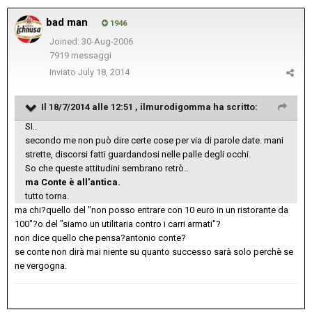
bad man
1946
Joined: 30-Aug-2006
7919 messaggi
Inviato
July 18, 2014
Il 18/7/2014 alle 12:51 , ilmurodigomma ha scritto:
SI..
secondo me non può dire certe cose per via di parole date. mani
strette, discorsi fatti guardandosi nelle palle degli occhi.
So che queste attitudini sembrano retrò..
ma Conte è all'antica.
tutto torna.
ma chi?quello del "non posso entrare con 10 euro in un ristorante da
100"?o del "siamo un utilitaria contro i carri armati"?
non dice quello che pensa?antonio conte?
se conte non dirà mai niente su quanto successo sarà solo perchè se
ne vergogna.