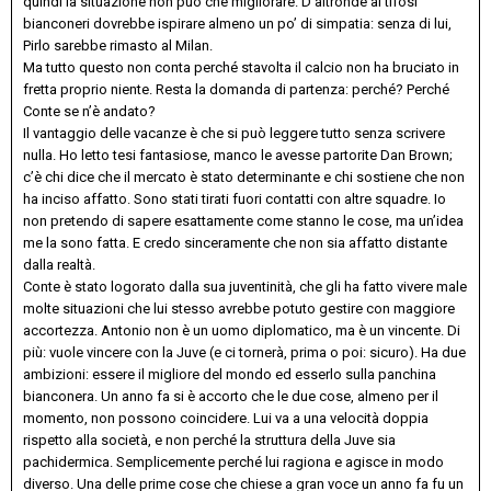
quindi la situazione non può che migliorare. D’altronde ai tifosi
bianconeri dovrebbe ispirare almeno un po’ di simpatia: senza di lui,
Pirlo sarebbe rimasto al Milan.
Ma tutto questo non conta perché stavolta il calcio non ha bruciato in
fretta proprio niente. Resta la domanda di partenza: perché? Perché
Conte se n’è andato?
Il vantaggio delle vacanze è che si può leggere tutto senza scrivere
nulla. Ho letto tesi fantasiose, manco le avesse partorite Dan Brown;
c’è chi dice che il mercato è stato determinante e chi sostiene che non
ha inciso affatto. Sono stati tirati fuori contatti con altre squadre. Io
non pretendo di sapere esattamente come stanno le cose, ma un’idea
me la sono fatta. E credo sinceramente che non sia affatto distante
dalla realtà.
Conte è stato logorato dalla sua juventinità, che gli ha fatto vivere male
molte situazioni che lui stesso avrebbe potuto gestire con maggiore
accortezza. Antonio non è un uomo diplomatico, ma è un vincente. Di
più: vuole vincere con la Juve (e ci tornerà, prima o poi: sicuro). Ha due
ambizioni: essere il migliore del mondo ed esserlo sulla panchina
bianconera. Un anno fa si è accorto che le due cose, almeno per il
momento, non possono coincidere. Lui va a una velocità doppia
rispetto alla società, e non perché la struttura della Juve sia
pachidermica. Semplicemente perché lui ragiona e agisce in modo
diverso. Una delle prime cose che chiese a gran voce un anno fa fu un