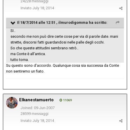
24228 messaggi
Inviato
July 18, 2014
Il 18/7/2014 alle 12:51 , ilmurodigomma ha scritto:
SI..
secondo me non può dire certe cose per via di parole date. mani
strette, discorsi fatti guardandosi nelle palle degli occhi.
So che queste attitudini sembrano retrò..
ma Conte è all'antica.
tutto torna.
Su questo sono d'accordo. Qualunque cosa sia successa da Conte
non sentiremo un fiato.
Elkanestamuerto
11069
Joined: 09-Jun-2007
28599 messaggi
Inviato
July 18, 2014