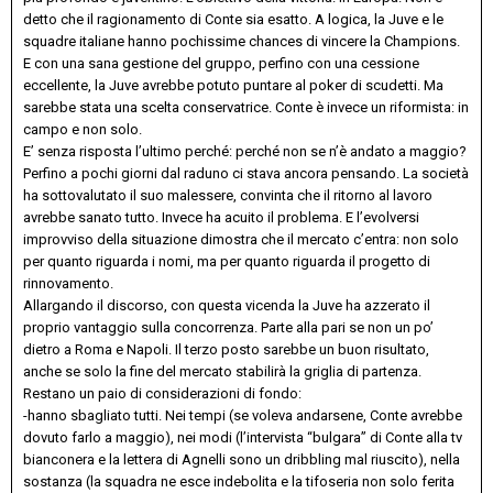
detto che il ragionamento di Conte sia esatto. A logica, la Juve e le
squadre italiane hanno pochissime chances di vincere la Champions.
E con una sana gestione del gruppo, perfino con una cessione
eccellente, la Juve avrebbe potuto puntare al poker di scudetti. Ma
sarebbe stata una scelta conservatrice. Conte è invece un riformista: in
campo e non solo.
E’ senza risposta l’ultimo perché: perché non se n’è andato a maggio?
Perfino a pochi giorni dal raduno ci stava ancora pensando. La società
ha sottovalutato il suo malessere, convinta che il ritorno al lavoro
avrebbe sanato tutto. Invece ha acuito il problema. E l’evolversi
improvviso della situazione dimostra che il mercato c’entra: non solo
per quanto riguarda i nomi, ma per quanto riguarda il progetto di
rinnovamento.
Allargando il discorso, con questa vicenda la Juve ha azzerato il
proprio vantaggio sulla concorrenza. Parte alla pari se non un po’
dietro a Roma e Napoli. Il terzo posto sarebbe un buon risultato,
anche se solo la fine del mercato stabilirà la griglia di partenza.
Restano un paio di considerazioni di fondo:
-hanno sbagliato tutti. Nei tempi (se voleva andarsene, Conte avrebbe
dovuto farlo a maggio), nei modi (l’intervista “bulgara” di Conte alla tv
bianconera e la lettera di Agnelli sono un dribbling mal riuscito), nella
sostanza (la squadra ne esce indebolita e la tifoseria non solo ferita