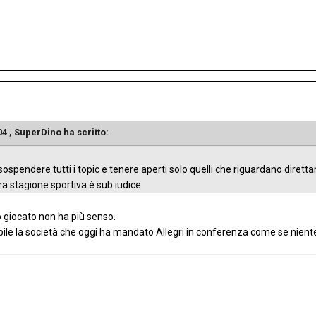
04 ,
SuperDino
ha scritto:
sospendere tutti i topic e tenere aperti solo quelli che riguardano diret
ra stagione sportiva è sub iudice
io giocato non ha più senso.
le la società che oggi ha mandato Allegri in conferenza come se niente