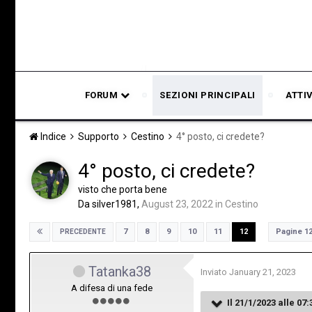
FORUM
SEZIONI PRINCIPALI
ATTI
Indice
Supporto
Cestino
4° posto, ci credete?
4° posto, ci credete?
visto che porta bene
Da
silver1981
,
August 23, 2022
in
Cestino
Pagine 1
7
8
9
10
11
12
PRECEDENTE
Tatanka38
Inviato
January 21, 2023
A difesa di una fede
Il 21/1/2023 alle 07: