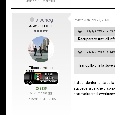
Joined: 11-Mar-2009
siseneg
Inviato
January 21, 2023
Juventino Le Roi
Il 21/1/2023 alle 07:
Recuperare tutti gli in
Il 21/1/2023 alle 14:
Tranquillo che la Juve s
Tifoso Juventus
Indipendentemente se la 
succederà perchè ci sono 
1835
6971 messaggi
sottovaluterei Leverkusen,
Joined: 30-Jul-2005