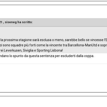
21 ,
siseneg
ha scritto:
a prossima stagione sarà esclusa o meno, sarebbe bello se vincesse l'E
i sono squadre più forti come la vincente tra Barcellona-ManUtd e sopra
rei Leverkusen, Siviglia e Sporting Lisbona!
ndano lo spunto da questa sentenza per escluderti dalla coppa.