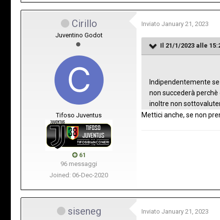
Cirillo
Inviato
January 21, 2023
Juventino Godot
Il 21/1/2023 alle 15:
Indipendentemente se l
non succederà perchè c
inoltre non sottovalute
Mettici anche, se non pre
Tifoso Juventus
61
96 messaggi
Joined: 06-Dec-2020
siseneg
Inviato
January 21, 2023