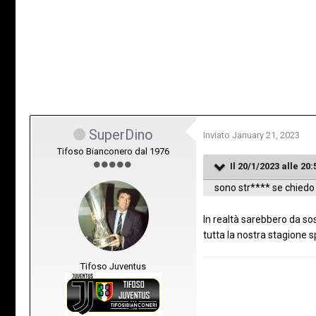
SuperDino
Inviato
January 21, 2023
Tifoso Bianconero dal 1976
Il 20/1/2023 alle 20:
sono str**** se chiedo 
In realtà sarebbero da sos
tutta la nostra stagione s
Tifoso Juventus