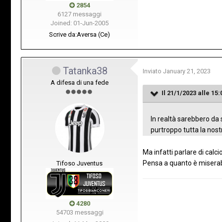
2854
6127 messaggi
Joined: 01-Jun-2005
Scrive da:
Aversa (Ce)
Tatanka38
Inviato
January 21, 2023
A difesa di una fede
Il 21/1/2023 alle 15:
In realtà sarebbero da 
purtroppo tutta la nost
Ma infatti parlare di calc
Pensa a quanto è miserabi
Tifoso Juventus
4280
54703 messaggi