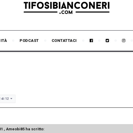
VITÀ
PODCAST
CONTATTACI
2 di 12
31 ,
Ameobi85
ha scritto: