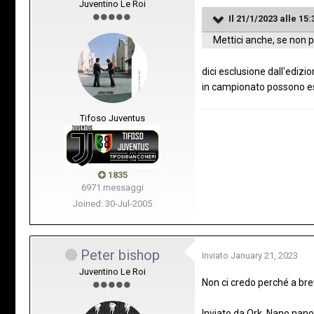
Juventino Le Roi
Il 21/1/2023 alle 15:
Mettici anche, se non 
dici esclusione dall'ediz
in campionato possono esc
Tifoso Juventus
1835
6971 messaggi
Joined: 30-Jul-2005
Peter bishop
Inviato
January 21, 2023
Juventino Le Roi
Non ci credo perché a brev
Inviato da Ork. Nano nano