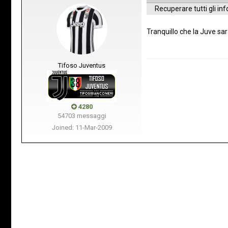
Recuperare tutti gli in
Tranquillo che la Juve sar
Tifoso Juventus
4280
54703 messaggi
Joined: 11-Mar-2009