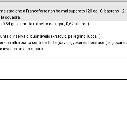
ima stagione a Francoforte non ha mai superato i 20 gol. Ci bastano 12-1
 la squadra.
a 0,54 gol a partita (al netto dei rigori, 0,62 al lordo).
a di riserva di buon livello (krstovic, pellegrino, lucca...).
vere un'altra punta centrale forte (david, gyokeres, boniface..) e giocare
nvestire in altri reparti.