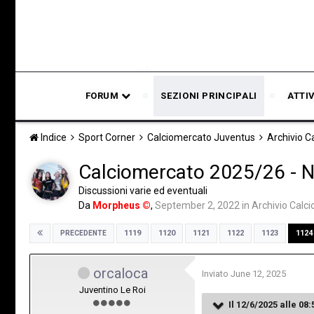
FORUM
SEZIONI PRINCIPALI
ATTI
Indice
Sport Corner
Calciomercato Juventus
Archivio 
Calciomercato 2025/26 - Not
Discussioni varie ed eventuali
Da
Morpheus ©
,
September 2, 2022
in
Archivio Calc
1119
1120
1121
1122
1123
1124
PRECEDENTE
orcaloca
Inviato
June 12, 2025
Juventino Le Roi
Il 12/6/2025 alle 08: