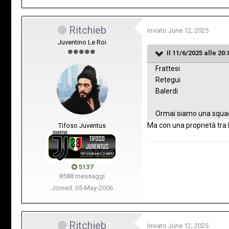
Ritchieb
Inviato
June 12, 2025
Juventino Le Roi
Il 11/6/2025 alle 20:
Frattesi
Retegui
Balerdi
Ormai siamo una squa
Ma con una proprietà tra 
Tifoso Juventus
5137
8588 messaggi
Joined: 05-May-2006
Ritchieb
Inviato
June 12, 2025