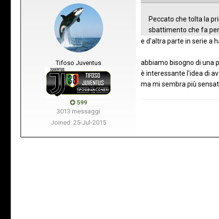
Peccato che tolta la pr
sbattimento che fa per
e d'altra parte in serie a h
abbiamo bisogno di una punt
Tifoso Juventus
è interessante l'idea di a
ma mi sembra più sensato i
599
3013 messaggi
Joined: 25-Jul-2015