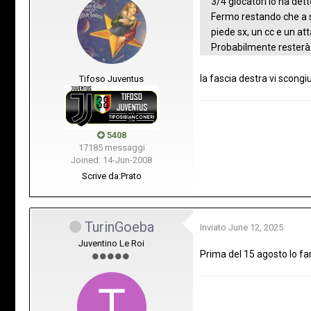
3/4 giocatori lo ha det
Fermo restando che a s
piede sx, un cc e un at
Probabilmente resterà 
la fascia destra vi scongi
Tifoso Juventus
5408
17185 messaggi
Joined: 14-Jun-2008
Scrive da:
Prato
TurinGoeba
Inviato
June 12, 2025
Juventino Le Roi
Prima del 15 agosto lo f