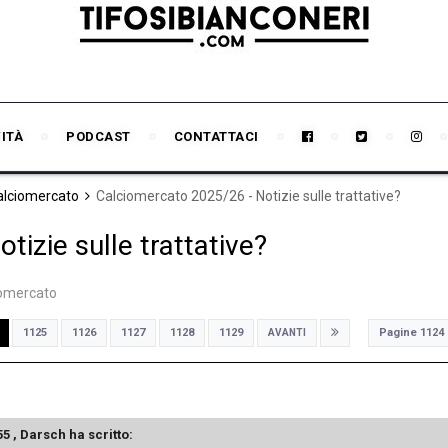
VITÀ
PODCAST
CONTATTACI
Calciomercato
Calciomercato 2025/26 - Notizie sulle trattative?
izie sulle trattative?
iomercato
Pagine 1124
1125
1126
1127
1128
1129
AVANTI
55 ,
Darsch
ha scritto: