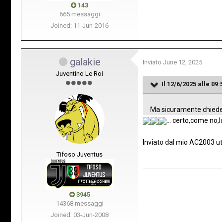
143
665 messaggi
Joined: 11-Jun-2016
galakie
Inviato
June 12, 2025
Juventino Le Roi
Il 12/6/2025 alle 09:
Ma sicuramente chieder
... certo,come no,lu
Inviato dal mio AC2003 u
Tifoso Juventus
3945
14368 messaggi
Joined: 03-Jun-2008