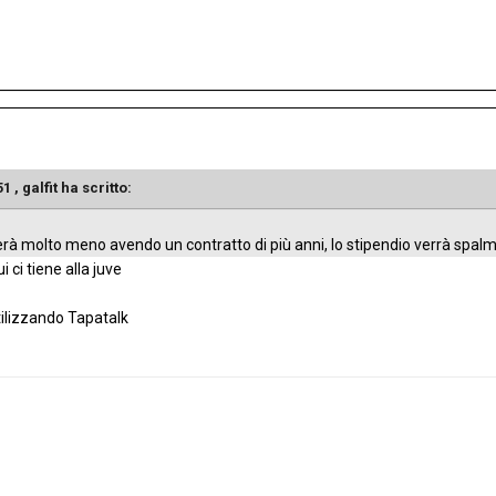
51 ,
galfit
ha scritto:
à molto meno avendo un contratto di più anni, lo stipendio verrà spalm
i ci tiene alla juve
tilizzando Tapatalk