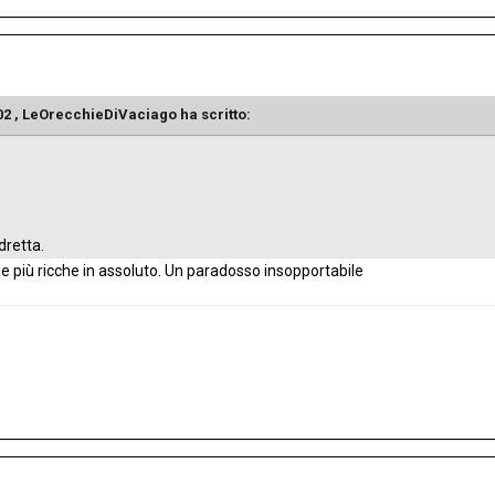
02 ,
LeOrecchieDiVaciago
ha scritto:
dretta.
le più ricche in assoluto. Un paradosso insopportabile