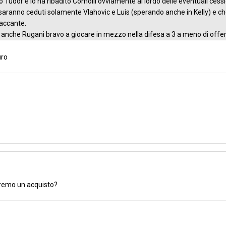
to Tudor e lo ha ribadito Comolli ovviamente al lordo delle eventuali cessi
aranno ceduti solamente Vlahovic e Luis (sperando anche in Kelly) e che
taccante.
anche Rugani bravo a giocare in mezzo nella difesa a 3 a meno di offerte
uro
aremo un acquisto?