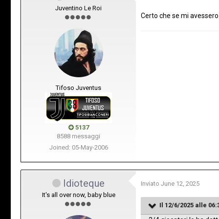
Juventino Le Roi
Certo che se mi avessero 
Tifoso Juventus
5137
8588 messaggi
Joined: 05-May-2006
Idioteque
Inviato
June 12, 2025
It's all over now, baby blue
Il 12/6/2025 alle 06: