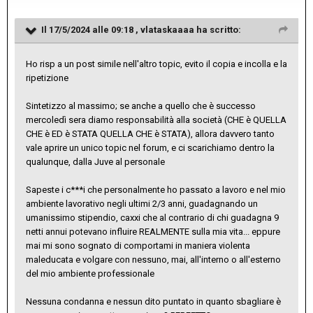
Il 17/5/2024 alle 09:18 ,
vlataskaaaa
ha scritto:
Ho risp a un post simile nell'altro topic, evito il copia e incolla e la
ripetizione
Sintetizzo al massimo; se anche a quello che è successo
mercoledì sera diamo responsabilità alla società (CHE è QUELLA
CHE è ED è STATA QUELLA CHE è STATA), allora davvero tanto
vale aprire un unico topic nel forum, e ci scarichiamo dentro la
qualunque, dalla Juve al personale
Sapeste i c***i che personalmente ho passato a lavoro e nel mio
ambiente lavorativo negli ultimi 2/3 anni, guadagnando un
umanissimo stipendio, caxxi che al contrario di chi guadagna 9
netti annui potevano influire REALMENTE sulla mia vita... eppure
mai mi sono sognato di comportami in maniera violenta
maleducata e volgare con nessuno, mai, all'interno o all'esterno
del mio ambiente professionale
Nessuna condanna e nessun dito puntato in quanto sbagliare è