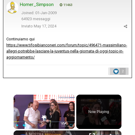
Homer_Simpson
11463
Joined: 01-Jan-2009
64923 messaggi
Inviato
May 17, 2024
Continuiamo qui
https://www.tifosibianconeri.com/forum/topic/496471-massimiliano-
allegri-potrebbe-lasciare-la-juventus-nella-giornata-di-oggi-topic-in-
aggiornamento/
2
×
Now Playing
×
Play
Unmute
Fullscreen