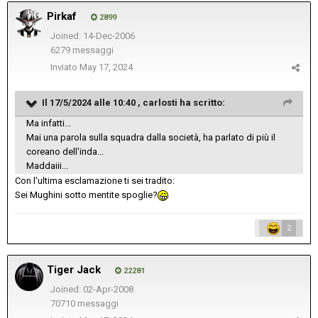
Pirkaf
2899
Joined: 14-Dec-2006
6279 messaggi
Inviato
May 17, 2024
Il 17/5/2024 alle 10:40 ,
carlosti
ha scritto:
Ma infatti...
Mai una parola sulla squadra dalla società, ha parlato di più il
coreano dell'inda...
Maddaiii...
Con l'ultima esclamazione ti sei tradito:
Sei Mughini sotto mentite spoglie?
2
Tiger Jack
22281
Joined: 02-Apr-2008
70710 messaggi