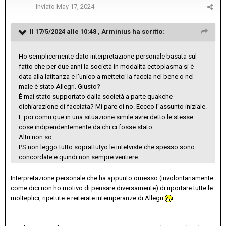
Inviato
May 17, 2024
Il 17/5/2024 alle 10:48 ,
Arminius
ha scritto:
Ho semplicemente dato interpretazione personale basata sul
fatto che per due anni la società in modalità ectoplasma si è
data alla latitanza e l'unico a mettetci la faccia nel bene o nel
male è stato Allegri. Giusto?
È mai stato supportato dalla società a parte quakche
dichiarazione di facciata? Mi pare di no. Eccco l"assunto iniziale.
E poi comu que in una situazione simile avrei detto le stesse
cose indipendentemente da chi ci fosse stato
Altri non so
PS non leggo tutto soprattutyo le intetviste che spesso sono
concordate e quindi non sempre veritiere
Interpretazione personale che ha appunto omesso (involontariamente
come dici non ho motivo di pensare diversamente) di riportare tutte le
molteplici, ripetute e reiterate intemperanze di Allegri