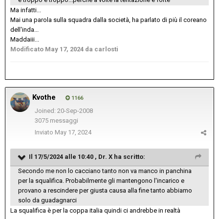
Ma infatti...
Mai una parola sulla squadra dalla società, ha parlato di più il coreano
dell'inda...
Maddaiii...
Modificato
May 17, 2024
da carlosti
Kvothe
1166
Joined: 20-Sep-2008
3075 messaggi
Inviato
May 17, 2024
Il 17/5/2024 alle 10:40 ,
Dr. X
ha scritto:
Secondo me non lo cacciano tanto non va manco in panchina
per la squalifica. Probabilmente gli mantengono l'incarico e
provano a rescindere per giusta causa alla fine tanto abbiamo
solo da guadagnarci
La squalifica è per la coppa italia quindi ci andrebbe in realtà