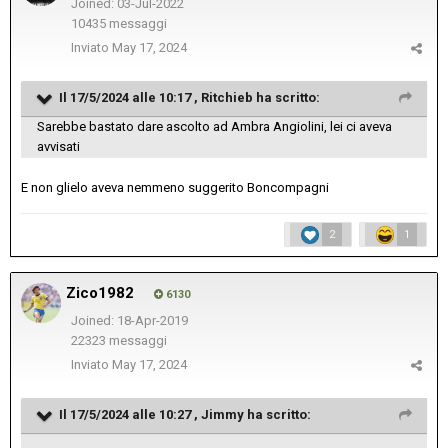
Joined: 03-Jul-2022
10435 messaggi
Inviato
May 17, 2024
Il 17/5/2024 alle 10:17 ,
Ritchieb
ha scritto:
Sarebbe bastato dare ascolto ad Ambra Angiolini, lei ci aveva
avvisati
E non glielo aveva nemmeno suggerito Boncompagni
2
1
Zico1982
6130
Joined: 18-Apr-2019
22323 messaggi
Inviato
May 17, 2024
Il 17/5/2024 alle 10:27 ,
Jimmy
ha scritto: