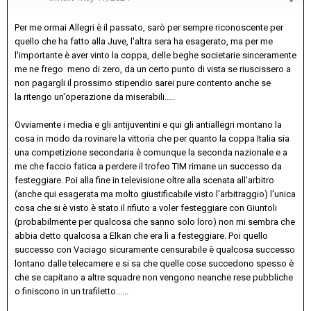
Per me ormai Allegri è il passato, sarò per sempre riconoscente per
quello che ha fatto alla Juve, l'altra sera ha esagerato, ma per me
l'importante è aver vinto la coppa, delle beghe societarie sinceramente
me ne frego meno di zero, da un certo punto di vista se riuscissero a
non pagargli il prossimo stipendio sarei pure contento anche se
la ritengo un'operazione da miserabili.....
Ovviamente i media e gli antijuventini e qui gli antiallegri montano la
cosa in modo da rovinare la vittoria che per quanto la coppa Italia sia
una competizione secondaria è comunque la seconda nazionale e a
me che faccio fatica a perdere il trofeo TIM rimane un successo da
festeggiare. Poi alla fine in televisione oltre alla scenata all'arbitro
(anche qui esagerata ma molto giustificabile visto l'arbitraggio) l'unica
cosa che si è visto è stato il rifiuto a voler festeggiare con Giuntoli
(probabilmente per qualcosa che sanno solo loro) non mi sembra che
abbia detto qualcosa a Elkan che era lì a festeggiare. Poi quello
successo con Vaciago sicuramente censurabile è qualcosa successo
lontano dalle telecamere e si sa che quelle cose succedono spesso è
che se capitano a altre squadre non vengono neanche rese pubbliche
o finiscono in un trafiletto......