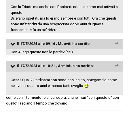
Con la Triade ma anche con Boniperti non saremmo mai artivati a
questo
Si, erano spietati, ma lo erano sempre e con tutti. Ora che questi
sono infatstiditi da una scapiccista dopo anni di ignavia
francamente fa un po' ridere
Il 17/5/2024 alle 09:16 ,
Muoviti
ha scritto:
Con Allegri queste non le perdevi(cit.)
Il 17/5/2024 alle 10:21 ,
Arminius
ha scritto:
Cosa? Quali? Perdinami non sono così acuto, spiegamelo come
se avessi quattro anni e manco tanti sveglio
come con il tormentone di cui sopra, anche i vari "con questo e "con
quello" lasciano il tempo che trovano