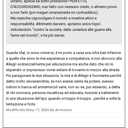
umano, specie se sotto pressione? PERFETTO,
D'ACCORDISSIMO, mai fatto con nessuno credo, o almeno provo
a non farlo (poi magari umanamente mi contraddico).
Ma neanche capovolgere il mondo e invertire attori e
responsabilità. Altrimenti davvero, apriamo unico topic
intitolandolo "contro la società, dalla Juventus alle guerre alla
fame nel mondo", e ha più senso
Guarda Vlat, io sono come te, è mi porto a casa una cifra ben inferiore
a quelle che sono le mie esperienza e competenza, e non sbrocco alla
Allegri sostanzialmente per educazione ma anche dato che cin lo
stipendio ci sopravvuvo vorrei evitare di trovarmi in mezzo alla strada.
Poi paragonare le due situazioni, la mia e di Allegri è fuorviante perchè
detto molto sinceramdnte, se non avessi nente da prdere, avesso
milioni in banca ed amnennicoli varie, non so se, pur essendo, a detta
di chi conosce, persona risoettosa ed educata, riuscirei a trattenermi
in una situazione del tipo quando e troppo è troppo...perchè a volte la
tentazione e forte
Modificato
May 17, 2024
da Arminius