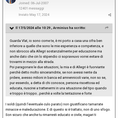
Joined: 06-Jul-2007
12401 messaggi
Inviato
May 17, 2024
Il 17/5/2024 alle 10:29 ,
Arminius
ha scritto:
Guarda Vlat, io sono come te, è mi porto a casa una cifra ben
inferiore a quelle che sono le mie esperienza e competenza, e
non sbrocco alla Allegri sostanzialmente per educazione ma
anche dato che cin lo stipendio ci sopravvuvo vorrei evitare di
trovarmi in mezzo alla strada.
Poi paragonare le due situazioni, la mia e di Allegri è fuorviante
perchè detto molto sinceramdnte, se non avessi nente da
prdere, avesso milioni in banca ed amnennicoli varie, non so se,
pur essendo, a detta di chi conosce, persona risoettosa ed
educata, riuscirei a trattenermi in una situazione del tipo quando
e troppo è troppo...perchè a volte la tentazione e forte
I soldi (quindi l'eventuale culo parato) non giustificano tamarrate
minacce e maleducazione. E di questo si è trattato, non di uno sfogo.
Son sicuro che anche tu rimarresti educato e civile, magari ti