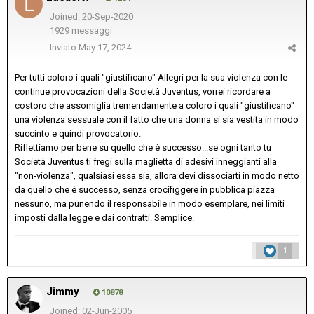
Joined: 20-Sep-2020
1929 messaggi
Inviato
May 17, 2024
Per tutti coloro i quali "giustificano" Allegri per la sua violenza con le
continue provocazioni della Società Juventus, vorrei ricordare a
costoro che assomiglia tremendamente a coloro i quali "giustificano"
una violenza sessuale con il fatto che una donna si sia vestita in modo
succinto e quindi provocatorio.
Riflettiamo per bene su quello che è successo...se ogni tanto tu
Società Juventus ti fregi sulla maglietta di adesivi inneggianti alla
"non-violenza", qualsiasi essa sia, allora devi dissociarti in modo netto
da quello che è successo, senza crocifiggere in pubblica piazza
nessuno, ma punendo il responsabile in modo esemplare, nei limiti
imposti dalla legge e dai contratti. Semplice.
1
Jimmy
10878
Joined: 02-Jun-2005