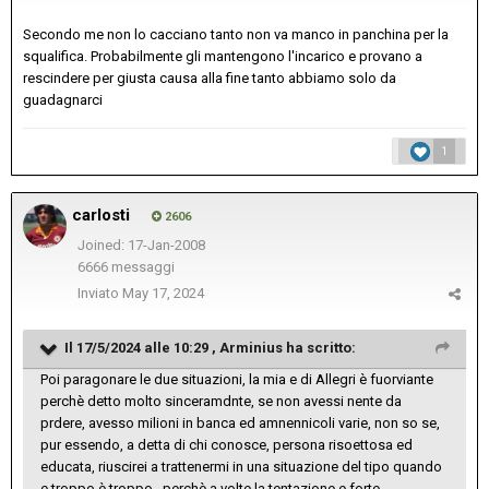
Secondo me non lo cacciano tanto non va manco in panchina per la
squalifica. Probabilmente gli mantengono l'incarico e provano a
rescindere per giusta causa alla fine tanto abbiamo solo da
guadagnarci
1
carlosti
2606
Joined: 17-Jan-2008
6666 messaggi
Inviato
May 17, 2024
Il 17/5/2024 alle 10:29 ,
Arminius
ha scritto:
Poi paragonare le due situazioni, la mia e di Allegri è fuorviante
perchè detto molto sinceramdnte, se non avessi nente da
prdere, avesso milioni in banca ed amnennicoli varie, non so se,
pur essendo, a detta di chi conosce, persona risoettosa ed
educata, riuscirei a trattenermi in una situazione del tipo quando
e troppo è troppo...perchè a volte la tentazione e forte