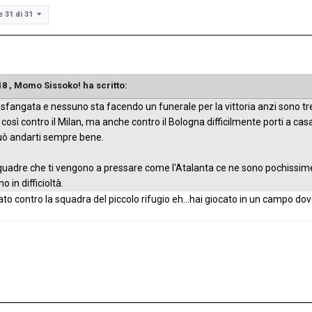
e 31 di 31
18 ,
Momo Sissoko!
ha scritto:
 sfangata e nessuno sta facendo un funerale per la vittoria anzi sono tr
così contro il Milan, ma anche contro il Bologna difficilmente porti a casa il
uò andarti sempre bene.
 squadre che ti vengono a pressare come l'Atalanta ce ne sono pochissim
n difficioltà.
ato contro la squadra del piccolo rifugio eh...hai giocato in un campo dov