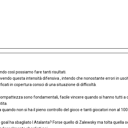
do così possiamo fare tanti risultati.
vendo questa intensità difensiva , intendo che nonostante errori in uscit
ificati in copertura consci di una situazione di difficoltà.
a compattezza sono fondamentali, facile vincere quando si hanno tutti a 
ita.
sa quando non si ha il pieno controllo del gioco e tanti giocatori non al 10
e goal ha sbagliato l Atalanta? Forse quello di Zalewsky ma tolta quella o