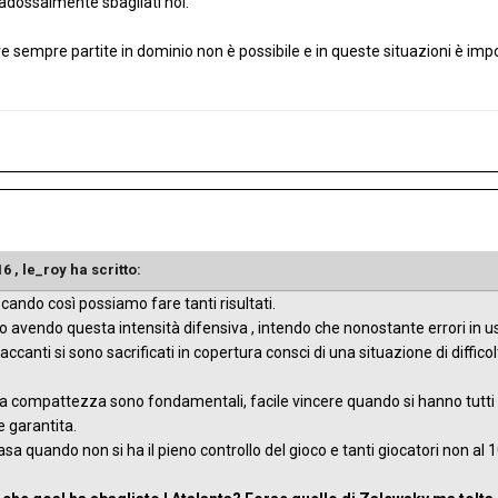
aradossalmente sbagliati noi.
e sempre partite in dominio non è possibile e in queste situazioni è i
16 ,
le_roy
ha scritto:
cando così possiamo fare tanti risultati.
o avendo questa intensità difensiva , intendo che nonostante errori in usc
accanti si sono sacrificati in copertura consci di una situazione di difficol
 la compattezza sono fondamentali, facile vincere quando si hanno tutti 
 garantita.
 casa quando non si ha il pieno controllo del gioco e tanti giocatori non al 