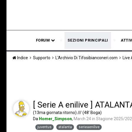
FORUM
SEZIONI PRINCIPALI
ATTI
Indice
Supporto
L'Archivio Di Tifosibianconeri.com
Live
[ Serie A enilive ] ATALAN
(13ma giornata ritorno) /// (48’ Boga)
Da
Homer_Simpson
,
March 24
in
Stagione 2025/20
juventus
atalanta
serieaenilive