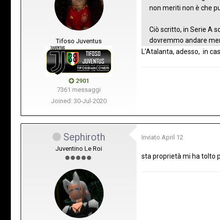
non meriti non è che p
Ciò scritto, in Serie A
dovremmo andare meno i
Tifoso Juventus
L’Atalanta, adesso, in ca
2901
7361 messaggi
Joined: 30-Jul-2020
Sephiroth
Inviato
April 12
Juventino Le Roi
sta proprietà mi ha tolto p