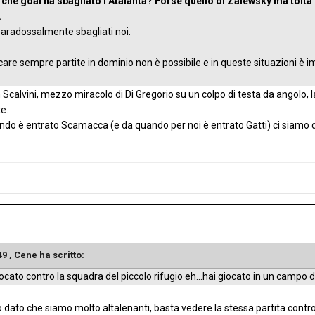
, che goal ha sbagliato l Atalanta? Forse quello di Zalewsky ma tolta
.
 paradossalmente sbagliati noi.
are sempre partite in dominio non è possibile e in queste situazioni è 
Scalvini, mezzo miracolo di Di Gregorio su un colpo di testa da angolo, l
e.
 è entrato Scamacca (e da quando per noi è entrato Gatti) ci siamo dife
49 ,
Cene
ha scritto:
iocato contro la squadra del piccolo rifugio eh...hai giocato in un campo 
dato che siamo molto altalenanti, basta vedere la stessa partita contro i