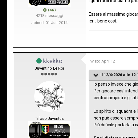
I goal facili li abbiamo p
1467
Essere al massimo giocar
4218 messaggi
ieri , bene così.
Joined: 01-Jun-2014
kkekko
Inviato
April 12
Juventino Le Roi
Il 12/4/2026 alle 12:
Io penso invece che gio
Per giocare così intend
centrocampisti e gli att
Lo spirito di squadra e
non può essere sempre
Tifoso Juventus
Più difficile portarla a