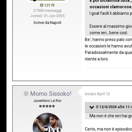
E poi diciamola tutta 
12175
occasioni clamorose
27000 messaggi
I goal facili li abbiamo
Joined: 01-Jun-2005
Scrive da:
Napoli
Essere al massimo gioc
come ieri , bene così.
Be', hanno preso palo con 
le occasioni le hanno avut
Paradossalmente da quando
niente a loro.
Momo Sissoko!
Inviato
April 12
Juventino Le Roi
Il 12/4/2026 alle 11:
Ma non è che ieri hai g
Certo, ma non è episodico 