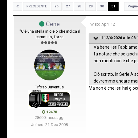
Pagin
26
27
28
29
30
31
PRECEDENTE
Cene
Inviato
April 12
"C'è una stella in cielo che indica il
cammino, forza
Il 12/4/2026 alle 08:
Va bene, ieri l'abbiamo
fa notare che se giochi 
non meriti non è che p
Ciò scritto, in Serie A
dovremmo andare meno i
Tifoso Juventus
Ma non è che ieri hai gioc
12478
28600 messaggi
Joined: 21-Dec-2008