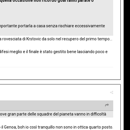
 quella occasione non ricordo goal falliti parate o
importante portarla a casa senza rischiare eccessivamente
a rovesciata di Krstovic da solo nel recupero del primo tempo...
si meglio e il finale è stato gestito bene lasciando poco e
dove gran parte delle squadre del pianeta vanno in difficoltà
l Genoa, boh io così tranquillo non sono in ottica quarto posto.