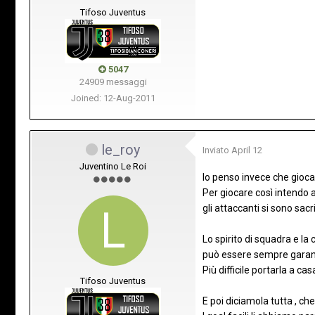
Tifoso Juventus
5047
24909 messaggi
Joined: 12-Aug-2011
le_roy
Inviato
April 12
Juventino Le Roi
Io penso invece che giocan
Per giocare così intendo a
gli attaccanti si sono sacr
Lo spirito di squadra e l
può essere sempre garant
Più difficile portarla a ca
Tifoso Juventus
E poi diciamola tutta , ch