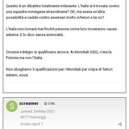
Questo è un dibattito totalmente irrilevante. L'Italia si è trovata contro
una squadra norvegese straordinaria? OK, ma aveva un'altra
possibilità e cadde contro avversari molto inferiori a lei no?
L'Italia non tornará mai finché persone come loro troveranno cause
esterne. E lo dico senza animosità..
Croazia e Belgio si qualificano ancora. Ai Mondiali 2022, c'era la
Polonia ma non l'Italia.
Non sbagliamo 3 qualificazioni per i Mondiali per colpa di fattori
esterni, scusi
screamer
3786
Joined: 24-May-2021
8377 messaggi
Inviato
April 7