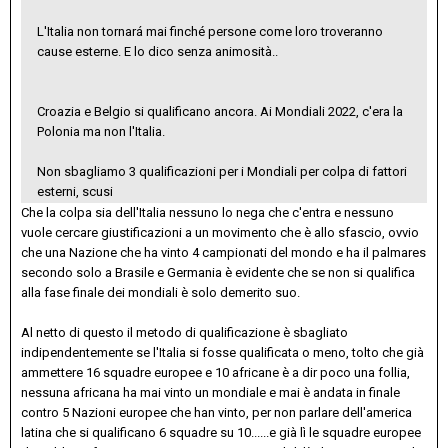
L'Italia non tornará mai finché persone come loro troveranno
cause esterne. E lo dico senza animosità..
Croazia e Belgio si qualificano ancora. Ai Mondiali 2022, c'era la
Polonia ma non l'Italia.
Non sbagliamo 3 qualificazioni per i Mondiali per colpa di fattori
esterni, scusi
Che la colpa sia dell'Italia nessuno lo nega che c'entra e nessuno
vuole cercare giustificazioni a un movimento che è allo sfascio, ovvio
che una Nazione che ha vinto 4 campionati del mondo e ha il palmares
secondo solo a Brasile e Germania è evidente che se non si qualifica
alla fase finale dei mondiali è solo demerito suo.
Al netto di questo il metodo di qualificazione è sbagliato
indipendentemente se l'Italia si fosse qualificata o meno, tolto che già
ammettere 16 squadre europee e 10 africane è a dir poco una follia,
nessuna africana ha mai vinto un mondiale e mai è andata in finale
contro 5 Nazioni europee che han vinto, per non parlare dell'america
latina che si qualificano 6 squadre su 10......e già lì le squadre europee