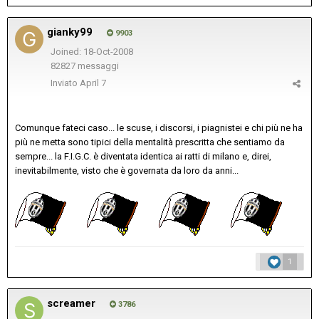
gianky99
9903
Joined: 18-Oct-2008
82827 messaggi
Inviato
April 7
Comunque fateci caso... le scuse, i discorsi, i piagnistei e chi più ne ha
più ne metta sono tipici della mentalità prescritta che sentiamo da
sempre... la F.I.G.C. è diventata identica ai ratti di milano e, direi,
inevitabilmente, visto che è governata da loro da anni...
1
screamer
3786