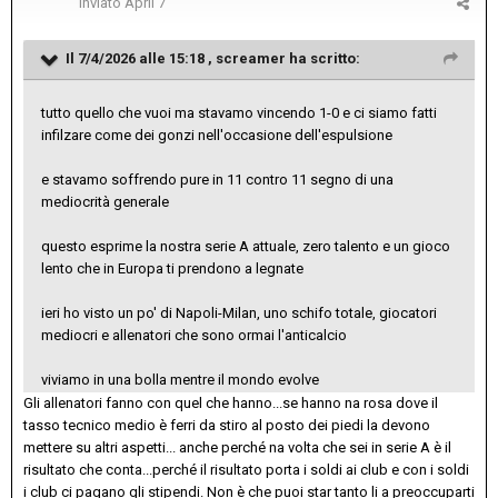
Inviato
April 7
Il 7/4/2026 alle 15:18 ,
screamer
ha scritto:
tutto quello che vuoi ma stavamo vincendo 1-0 e ci siamo fatti
infilzare come dei gonzi nell'occasione dell'espulsione
e stavamo soffrendo pure in 11 contro 11 segno di una
mediocrità generale
questo esprime la nostra serie A attuale, zero talento e un gioco
lento che in Europa ti prendono a legnate
ieri ho visto un po' di Napoli-Milan, uno schifo totale, giocatori
mediocri e allenatori che sono ormai l'anticalcio
viviamo in una bolla mentre il mondo evolve
Gli allenatori fanno con quel che hanno...se hanno na rosa dove il
tasso tecnico medio è ferri da stiro al posto dei piedi la devono
mettere su altri aspetti... anche perché na volta che sei in serie A è il
risultato che conta...perché il risultato porta i soldi ai club e con i soldi
i club ci pagano gli stipendi. Non è che puoi star tanto li a preoccuparti