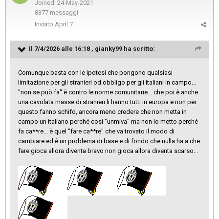
Joined: 24-May-2021
8377 messaggi
Inviato
April 7
Il 7/4/2026 alle 16:18 ,
gianky99
ha scritto:
Comunque basta con le ipotesi che pongono qualsiasi
limitazione per gli stranieri od obbligo per gli italiani in campo...
"non se può fa" è contro le norme comunitarie... che poi è anche
una cavolata masse di stranieri li hanno tutti in europa e non per
questo fanno schifo, ancora meno credere che non metta in
campo un italiano perché così "unmiva" ma non lo metto perché
fa ca**re... è quel "fare ca**re" che va trovato il modo di
cambiare ed è un problema di base e di fondo che nulla ha a che
fare gioca allora diventa bravo non gioca allora diventa scarso...