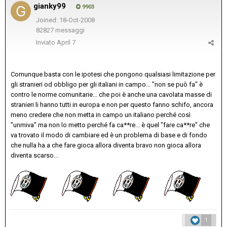
gianky99
9903
Joined: 18-Oct-2008
82827 messaggi
Inviato
April 7
Comunque basta con le ipotesi che pongono qualsiasi limitazione per
gli stranieri od obbligo per gli italiani in campo... "non se può fa" è
contro le norme comunitarie... che poi è anche una cavolata masse di
stranieri li hanno tutti in europa e non per questo fanno schifo, ancora
meno credere che non metta in campo un italiano perché così
"unmiva" ma non lo metto perché fa ca**re... è quel "fare ca**re" che
va trovato il modo di cambiare ed è un problema di base e di fondo
che nulla ha a che fare gioca allora diventa bravo non gioca allora
diventa scarso...
1