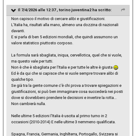
Il 7/4/2026 alle 12:37 ,
torino juventina2
ha scritto:
Non capisco il motivo di cercare alibi e giustificazioni.
L'Italia ha, risultati alla mano, almeno una dozzina di nazionali
davanti.
E si parla di ben 5 edizioni mondiali, che quindi assumono un
valore statistico piuttosto corposo.
La formula sarà sbagliata, iniqua, cervellotica, quel che si vuole,
ma questo vale per tutti.
Non è che è sbagliata per l'Italia e per tutte le altre è giusta
Ed è da qui che si capisce che si vuole sempre trovare alibi di
qualche tipo.
Se già tra la gente comune c'è chi prova a trovare spiegazioni e
giustificazioni, si può ben immaginare cosa succederà nei posti
dove si dovrebbero prendere le decisioni e invertire la rotta...
Non cambierà nulla.
Nelle ultime 5 edizioni l'Italia è uscita al primo turno in 2
occasioni (2010-2014) E nelle ultime 3 nemmeno qualificata.
Spagna, Francia, Germania, Inghilterra, Portogallo, Svizzera si