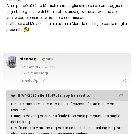
A me piace(va) Carlo Mornati,ex medaglia olimpica di canottaggio e
segretario generale del Coni,abbastanza giovane,poteva andare
anche come presidente non solo commissario...
L'altra sera al Meazza una fila avanti a Marotta ed il figlio con la maglia
prescritta
siseneg
1835
Joined: 30-Jul-2005
6974 messaggi
Inviato
April 7
Il 7/4/2026 alle 11:49 ,
le_roy
ha scritto:
Beh sicuramente il metodo di qualificazione è totalmente da
rivedere.
È iniquo dover giocare una finale fuori casa per giunta da migliori
nel ranking.
O si fa andata e ritorno o gioca in casa chi ha un ranking migliore
altrimenti non capisco a cosa serva il ranking.