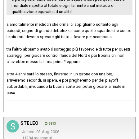
mondiale rispetto al totale e ogni lamentela sul metodo di
qualificazione equivale ad un alibi.
siamo talmente mediocri che ormai ci appigliamo soltanto agli
episodi, segno di grande debolezza, come quelle squadre che contro
le più forti devono sperare giri tutto a favore per scamparla
tra l'altro abbiamo avuto il sorteggio più favorevole di tutte per questi
spareggi, per giocare contro Irlanda del Nord e poi Bosnia chi non
ci avrebbe messo la firma prima? eppure...
e tra 4 anni sarà lo stesso, finiremo in un girone con una big,
arriveremo secondi, si spera, e poi pregheremo per dei playoff
abbordabili, invocando la buona sorte per poter giocare la finale in
casa
STELEO
2813
Joined: 03-Aug-2006
11284 messaggi