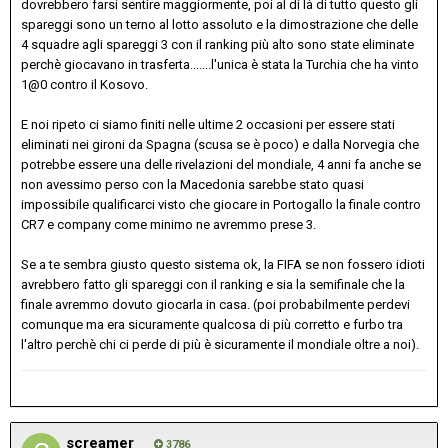
dovrebbero farsi sentire maggiormente, poi al di là di tutto questo gli
spareggi sono un terno al lotto assoluto e la dimostrazione che delle
4 squadre agli spareggi 3 con il ranking più alto sono state eliminate
perchè giocavano in trasferta.......l'unica è stata la Turchia che ha vinto
1@0 contro il Kosovo.
E noi ripeto ci siamo finiti nelle ultime 2 occasioni per essere stati
eliminati nei gironi da Spagna (scusa se è poco) e dalla Norvegia che
potrebbe essere una delle rivelazioni del mondiale, 4 anni fa anche se
non avessimo perso con la Macedonia sarebbe stato quasi
impossibile qualificarci visto che giocare in Portogallo la finale contro
CR7 e company come minimo ne avremmo prese 3.
Se a te sembra giusto questo sistema ok, la FIFA se non fossero idioti
avrebbero fatto gli spareggi con il ranking e sia la semifinale che la
finale avremmo dovuto giocarla in casa. (poi probabilmente perdevi
comunque ma era sicuramente qualcosa di più corretto e furbo tra
l'altro perchè chi ci perde di più è sicuramente il mondiale oltre a noi).
screamer
3786