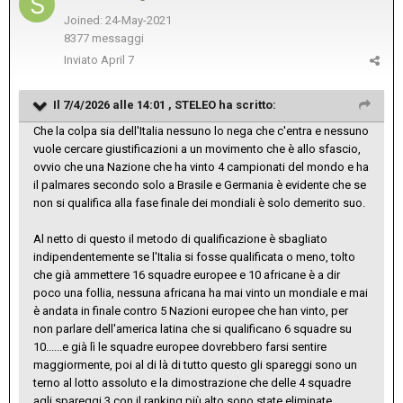
Joined: 24-May-2021
8377 messaggi
Inviato
April 7
Il 7/4/2026 alle 14:01 ,
STELEO
ha scritto:
Che la colpa sia dell'Italia nessuno lo nega che c'entra e nessuno
vuole cercare giustificazioni a un movimento che è allo sfascio,
ovvio che una Nazione che ha vinto 4 campionati del mondo e ha
il palmares secondo solo a Brasile e Germania è evidente che se
non si qualifica alla fase finale dei mondiali è solo demerito suo.
Al netto di questo il metodo di qualificazione è sbagliato
indipendentemente se l'Italia si fosse qualificata o meno, tolto
che già ammettere 16 squadre europee e 10 africane è a dir
poco una follia, nessuna africana ha mai vinto un mondiale e mai
è andata in finale contro 5 Nazioni europee che han vinto, per
non parlare dell'america latina che si qualificano 6 squadre su
10......e già lì le squadre europee dovrebbero farsi sentire
maggiormente, poi al di là di tutto questo gli spareggi sono un
terno al lotto assoluto e la dimostrazione che delle 4 squadre
agli spareggi 3 con il ranking più alto sono state eliminate