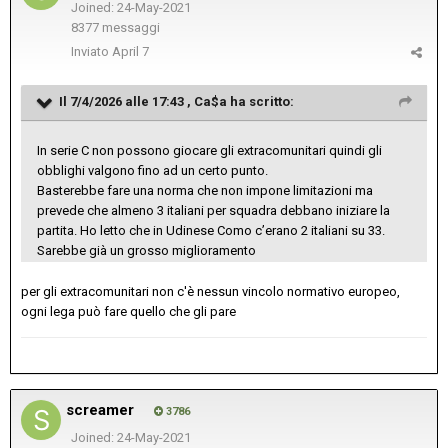
Joined: 24-May-2021
8377 messaggi
Inviato
April 7
Il 7/4/2026 alle 17:43 ,
Ca$a
ha scritto:
In serie C non possono giocare gli extracomunitari quindi gli
obblighi valgono fino ad un certo punto.
Basterebbe fare una norma che non impone limitazioni ma
prevede che almeno 3 italiani per squadra debbano iniziare la
partita. Ho letto che in Udinese Como c’erano 2 italiani su 33.
Sarebbe già un grosso miglioramento
per gli extracomunitari non c'è nessun vincolo normativo europeo,
ogni lega può fare quello che gli pare
screamer
3786
Joined: 24-May-2021