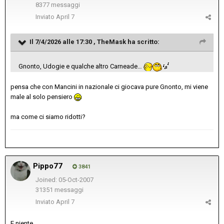
8377 messaggi
Inviato
April 7
Il 7/4/2026 alle 17:30 ,
TheMask
ha scritto:
Gnonto, Udogie e qualche altro Carneade…
pensa che con Mancini in nazionale ci giocava pure Gnonto, mi viene
male al solo pensiero
ma come ci siamo ridotti?
Pippo77
3841
Joined: 05-Oct-2007
31351 messaggi
Inviato
April 7
E niente...