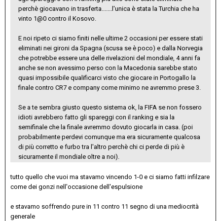
perchè giocavano in trasferta.......l'unica è stata la Turchia che ha
vinto 1@0 contro il Kosovo.
E noi ripeto ci siamo finiti nelle ultime 2 occasioni per essere stati
eliminati nei gironi da Spagna (scusa se è poco) e dalla Norvegia
che potrebbe essere una delle rivelazioni del mondiale, 4 anni fa
anche se non avessimo perso con la Macedonia sarebbe stato
quasi impossibile qualificarci visto che giocare in Portogallo la
finale contro CR7 e company come minimo ne avremmo prese 3.
Se a te sembra giusto questo sistema ok, la FIFA se non fossero
idioti avrebbero fatto gli spareggi con il ranking e sia la
semifinale che la finale avremmo dovuto giocarla in casa. (poi
probabilmente perdevi comunque ma era sicuramente qualcosa
di più corretto e furbo tra l'altro perchè chi ci perde di più è
sicuramente il mondiale oltre a noi).
tutto quello che vuoi ma stavamo vincendo 1-0 e ci siamo fatti infilzare
come dei gonzi nell'occasione dell'espulsione
e stavamo soffrendo pure in 11 contro 11 segno di una mediocrità
generale