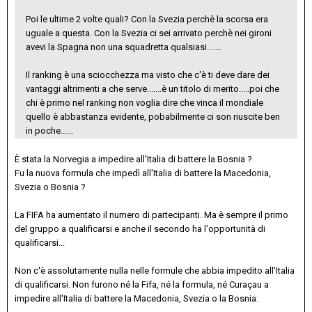
Poi le ultime 2 volte quali? Con la Svezia perchè la scorsa era
uguale a questa. Con la Svezia ci sei arrivato perchè nei gironi
avevi la Spagna non una squadretta qualsiasi.......
Il ranking è una sciocchezza ma visto che c'è ti deve dare dei
vantaggi altrimenti a che serve.......è un titolo di merito.....poi che
chi è primo nel ranking non voglia dire che vinca il mondiale
quello è abbastanza evidente, pobabilmente ci son riuscite ben
in poche......
È stata la Norvegia a impedire all'Italia di battere la Bosnia ?
Fu la nuova formula che impedì all'Italia di battere la Macedonia,
Svezia o Bosnia ?
La FIFA ha aumentato il numero di partecipanti. Ma è sempre il primo
del gruppo a qualificarsi e anche il secondo ha l'opportunità di
qualificarsi...
Non c'è assolutamente nulla nelle formule che abbia impedito all'Italia
di qualificarsi. Non furono né la Fifa, né la formula, né Curaçau a
impedire all'Italia di battere la Macedonia, Svezia o la Bosnia.