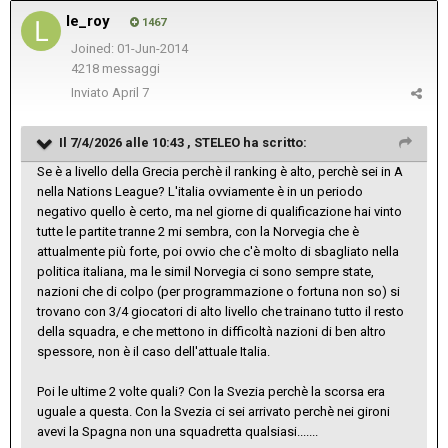
le_roy
1467
Joined: 01-Jun-2014
4218 messaggi
Inviato
April 7
Il 7/4/2026 alle 10:43 ,
STELEO
ha scritto:
Se è a livello della Grecia perchè il ranking è alto, perchè sei in A
nella Nations League? L'italia ovviamente è in un periodo
negativo quello è certo, ma nel giorne di qualificazione hai vinto
tutte le partite tranne 2 mi sembra, con la Norvegia che è
attualmente più forte, poi ovvio che c'è molto di sbagliato nella
politica italiana, ma le simil Norvegia ci sono sempre state,
nazioni che di colpo (per programmazione o fortuna non so) si
trovano con 3/4 giocatori di alto livello che trainano tutto il resto
della squadra, e che mettono in difficoltà nazioni di ben altro
spessore, non è il caso dell'attuale Italia.
Poi le ultime 2 volte quali? Con la Svezia perchè la scorsa era
uguale a questa. Con la Svezia ci sei arrivato perchè nei gironi
avevi la Spagna non una squadretta qualsiasi.......