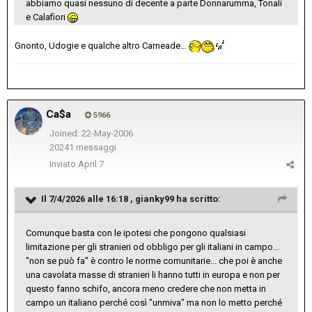
abbiamo quasi nessuno di decente a parte Donnarumma, Tonali
e Calafiori
Gnonto, Udogie e qualche altro Carneade…
Ca$a
5966
Joined: 22-May-2006
20241 messaggi
Inviato
April 7
Il 7/4/2026 alle 16:18 ,
gianky99
ha scritto:
Comunque basta con le ipotesi che pongono qualsiasi
limitazione per gli stranieri od obbligo per gli italiani in campo...
"non se può fa" è contro le norme comunitarie... che poi è anche
una cavolata masse di stranieri li hanno tutti in europa e non per
questo fanno schifo, ancora meno credere che non metta in
campo un italiano perché così "unmiva" ma non lo metto perché