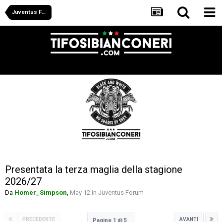
Juventus Forum
Presentata la terza maglia della stagione
2026/27
Da
Homer_Simpson
,
May 12
in
Juventus Forum
PRECEDENTE
AVANTI
Pagine 1 di 5