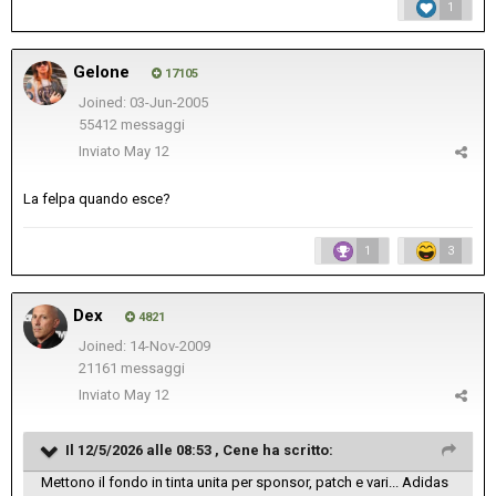
1
Gelone
17105
Joined: 03-Jun-2005
55412 messaggi
Inviato
May 12
La felpa quando esce?
1
3
Dex
4821
Joined: 14-Nov-2009
21161 messaggi
Inviato
May 12
Il 12/5/2026 alle 08:53 ,
Cene
ha scritto:
Mettono il fondo in tinta unita per sponsor, patch e vari... Adidas