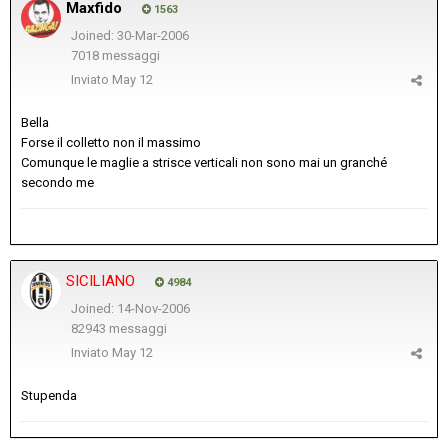
Maxfido
1563
Joined: 30-Mar-2006
7018 messaggi
Inviato
May 12
Bella
Forse il colletto non il massimo
Comunque le maglie a strisce verticali non sono mai un granché
secondo me
SICILIANO
4984
Joined: 14-Nov-2006
82943 messaggi
Inviato
May 12
Stupenda