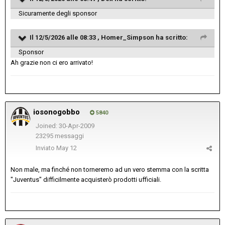
Sicuramente degli sponsor
Il 12/5/2026 alle 08:33 ,
Homer_Simpson
ha scritto:
Sponsor
Ah grazie non ci ero arrivato!
iosonogobbo
5840
Joined: 30-Apr-2009
23295 messaggi
Inviato
May 12
Non male, ma finché non torneremo ad un vero stemma con la scritta
"Juventus" difficilmente acquisterò prodotti ufficiali.