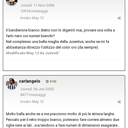
Joined: 11-Nov-2006
10918 messaggi
Inviato
May 12
Il bandierone bianco dietro non lo digerirò mai, provare una volta a
farlo nero coi numeri bianchi?
Nel complesso una bella maglia della Juventus, anche se mi fa
abbastanza ribrezzo l'utilizzo del color oro (da sempre).
Modificato
May 12
da Juventi'
carlangelo
4192
Joined: 06-Jun-2005
8477 messaggi
Inviato
May 12
Molto bella anche se a me piacciono molto di più le strisce larghe.
Peccato per il retro troppo bianco, potevano fare correre almeno due
righe nere ai lati...ora tendono a fare numeri di dimensioni esagerate...