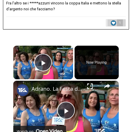
Fra l'altro se i *****azzurri vincono la coppa Italia e mettono la stella
d'argento noi che facciamo?
1
×
Now Playing
Play Video
×
Adrano. La Festa dello Sport 2026. Alla villa comunale grande coinvolgimento con le palestre del te
Play
Watch on