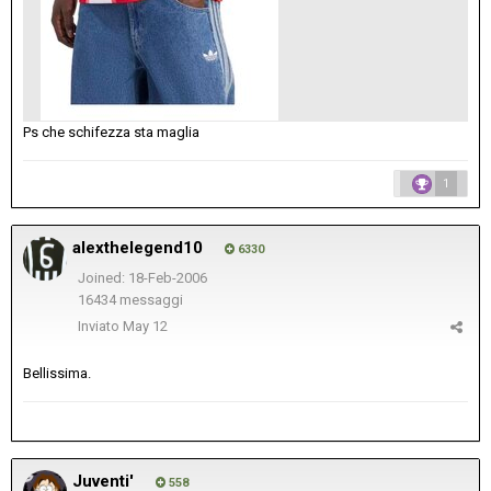
Ps che schifezza sta maglia
1
alexthelegend10
6330
Joined: 18-Feb-2006
16434 messaggi
Inviato
May 12
Bellissima.
Juventi'
558