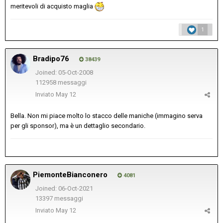
meritevoli di acquisto maglia
1
Bradipo76
38439
Joined: 05-Oct-2008
112958 messaggi
Inviato
May 12
Bella. Non mi piace molto lo stacco delle maniche (immagino serva
per gli sponsor), ma è un dettaglio secondario.
PiemonteBianconero
4081
Joined: 06-Oct-2021
13397 messaggi
Inviato
May 12