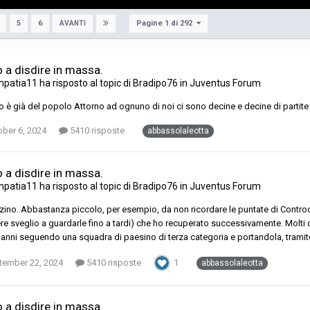
Pagine 1 di 292
5
6
AVANTI
o a disdire in massa.
mpatia11
ha risposto al topic di
Bradipo76
in
Juventus Forum
cio è già del popolo Attorno ad ognuno di noi ci sono decine e decine di parti
ober 6, 2024
5410 risposte
abbassolaleotta
o a disdire in massa.
mpatia11
ha risposto al topic di
Bradipo76
in
Juventus Forum
ino. Abbastanza piccolo, per esempio, da non ricordare le puntate di Controcamp
re sveglio a guardarle fino a tardi) che ho recuperato successivamente. Molti 
 anni seguendo una squadra di paesino di terza categoria e portandola, tramite u
tember 22, 2024
5410 risposte
1
abbassolaleotta
o a disdire in massa.