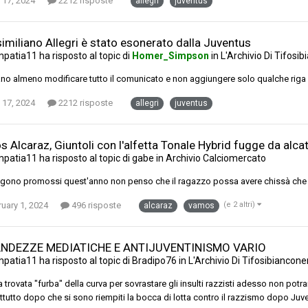
 17, 2024
2212 risposte
allegri
juventus
imiliano Allegri è stato esonerato dalla Juventus
mpatia11
ha risposto al topic di
Homer_Simpson
in
L'Archivio Di Tifosi
no almeno modificare tutto il comunicato e non aggiungere solo qualche riga
 17, 2024
2212 risposte
allegri
juventus
s Alcaraz, Giuntoli con l'alfetta Tonale Hybrid fugge da alca
mpatia11
ha risposto al topic di
gabe
in
Archivio Calciomercato
gono promossi quest'anno non penso che il ragazzo possa avere chissà che dub
uary 1, 2024
496 risposte
(e 2 altri)
alcaraz
vamos
NDEZZE MEDIATICHE E ANTIJUVENTINISMO VARIO
mpatia11
ha risposto al topic di
Bradipo76
in
L'Archivio Di Tifosibiancone
a trovata "furba" della curva per sovrastare gli insulti razzisti adesso non potr
ttutto dopo che si sono riempiti la bocca di lotta contro il razzismo dopo Juve