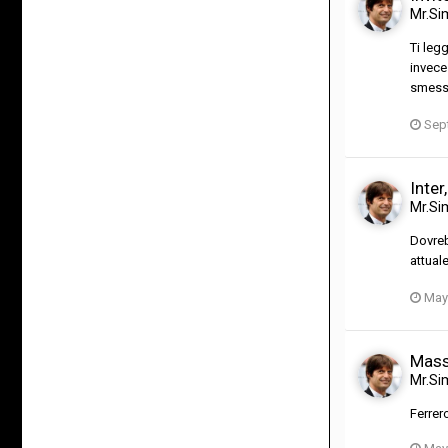
Mr.Si
Ti leg
invece
smesso
Sep
Inter
Mr.Si
Dovreb
attual
May
Mass
Mr.Si
Ferrer