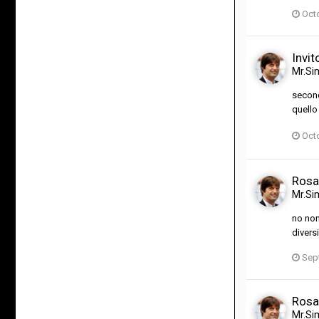
Oct
Invit
Mr.Si
second
quello
Oct
Rosa
Mr.Si
no non
divers
Sep
Rosa
Mr.Si