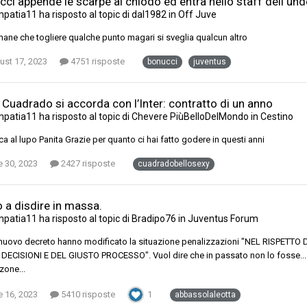
ci appende le scarpe al chiodo ed entra nello staff dell und
mpatia11
ha risposto al topic di
dal1982
in
Off Juve
mane che togliere qualche punto magari si sveglia qualcun altro
ust 17, 2023
4751 risposte
bonucci
juventus
Cuadrado si accorda con l’Inter: contratto di un anno
mpatia11
ha risposto al topic di
Chevere PiùBelloDelMondo
in
Cestino
ca al lupo Panita Grazie per quanto ci hai fatto godere in questi anni
e 30, 2023
2427 risposte
cuadradobellosexy
o a disdire in massa.
mpatia11
ha risposto al topic di
Bradipo76
in
Juventus Forum
 nuovo decreto hanno modificato la situazione penalizzazioni "NEL RISPET
DECISIONI E DEL GIUSTO PROCESSO". Vuol dire che in passato non lo fosse...
zone...
e 16, 2023
5410 risposte
1
abbassolaleotta