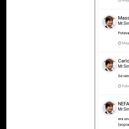
May
Mass
Mr.Si
Poteva
May
Carlo
Mr.Si
Se ven
Febr
NEFA
Mr.Si
era un
(sopra