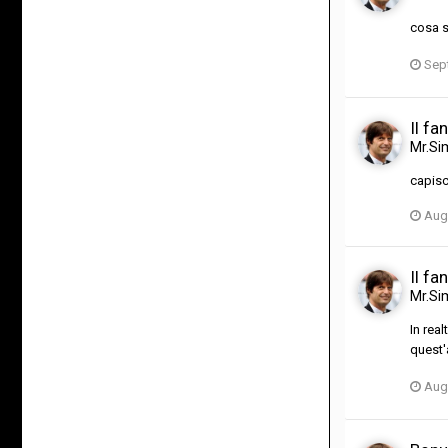
cosa s
Sep
Il fa
Mr.Si
capisc
Aug
Il fa
Mr.Si
In real
quest'
Aug