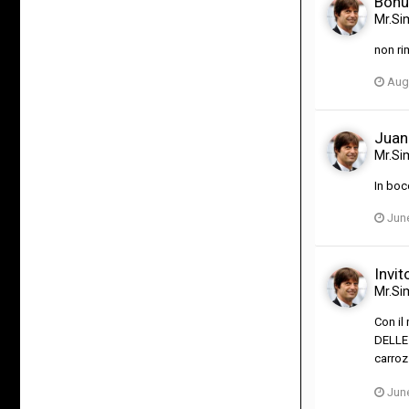
Bonuc
Mr.Si
non ri
Aug
Juan 
Mr.Si
In boc
Jun
Invit
Mr.Si
Con il
DELLE 
carroz
Jun