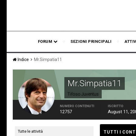
FORUM
SEZIONI PRINCIPALI
ATTI
Indice
Mr.Simpatia11
Mr.Simpatia11
Tifoso Juventus
NUMERO CONTENUTI
ISCRITTO
12757
August 11, 20
Tutte le attività
TUTTI I CONT