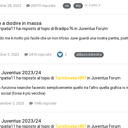
ober 28, 2023
26973 risposte
(e 2 altri)
rai
sky
o a disdire in massa.
mpatia11
ha risposto al topic di
Bradipo76
in
Juventus Forum
o me è molto più facile che un non tifoso Juve guardi una nostra partita, piutt
ober 3, 2023
5410 risposte
2
abbassolaleotta
 Juventus 2023/24
mpatia11
ha risposto al topic di
TurinGoeba1897
in
Juventus Forum
 funziona neanche facendo semplicemente quello tra l'altro quella grafica io n
i social (forse è più vecchia)
tember 5, 2023
1046 risposte
 Juventus 2023/24
mpatia11
ha risposto al topic di
TurinGoeba1897
in
Juventus Forum