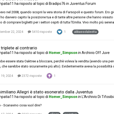
mpatia11
ha risposto al topic di
Bradipo76
in
Juventus Forum
gevo nel 2008, quando scoprii la vera storia di Farsopoli e questo forum. Ero g
 ho davvero capito la posizione tua e di tante altre persone che hanno vissuto 
 di comprare biglietti per i settori ospiti di tutta l'Emilia. Vivo molto più se
tember 22, 2024
5410 risposte
1
abbassolaleotta
, triplete al contrario
mpatia11
ha risposto al topic di
Homer_Simpson
in
Archivio Off Juve
be essere stata Oaktree a bloccare, perchè voleva la vendita (avendo una percen
e, che sarebbe stato sicuramente più alto). Evidentemente aveva la possibilità 
 19, 2024
2372 risposte
1
imiliano Allegri è stato esonerato dalla Juventus
mpatia11
ha risposto al topic di
Homer_Simpson
in
L'Archivio Di Tifosi
o - Scanavino cosa vuol dire?