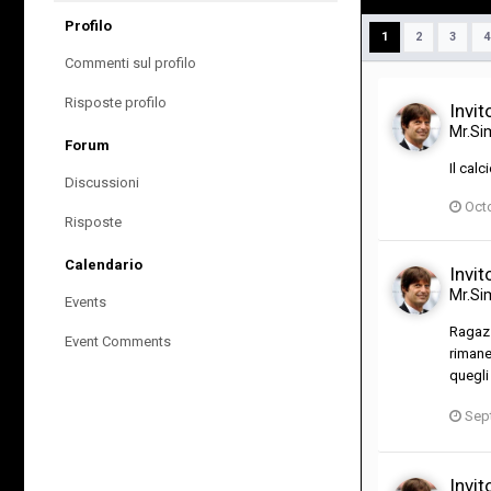
Profilo
1
2
3
4
Commenti sul profilo
Risposte profilo
Invit
Mr.Si
Forum
Il cal
Discussioni
Oct
Risposte
Calendario
Invit
Mr.Si
Events
Ragazz
Event Comments
rimane
quegli
Sep
Invit