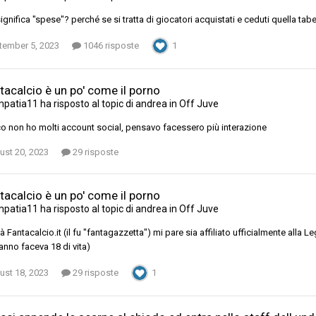
ignifica "spese"? perché se si tratta di giocatori acquistati e ceduti quella t
tember 5, 2023
1046 risposte
1
ntacalcio è un po' come il porno
mpatia11
ha risposto al topic di
andrea
in
Off Juve
o non ho molti account social, pensavo facessero più interazione
ust 20, 2023
29 risposte
ntacalcio è un po' come il porno
mpatia11
ha risposto al topic di
andrea
in
Off Juve
tà Fantacalcio.it (il fu "fantagazzetta") mi pare sia affiliato ufficialmente alla 
anno faceva 18 di vita)
ust 18, 2023
29 risposte
1