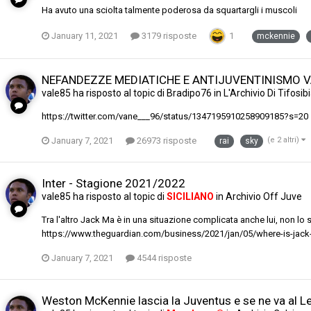
Ha avuto una sciolta talmente poderosa da squartargli i muscoli
January 11, 2021
3179 risposte
1
mckennie
NEFANDEZZE MEDIATICHE E ANTIJUVENTINISMO 
vale85
ha risposto al topic di
Bradipo76
in
L'Archivio Di Tifosi
https://twitter.com/vane___96/status/1347195910258909185?s=20
January 7, 2021
26973 risposte
(e 2 altri)
rai
sky
Inter - Stagione 2021/2022
vale85
ha risposto al topic di
SICILIANO
in
Archivio Off Juve
Tra l'altro Jack Ma è in una situazione complicata anche lui, non lo 
https://www.theguardian.com/business/2021/jan/05/where-is-jack
January 7, 2021
4544 risposte
Weston McKennie lascia la Juventus e se ne va al L