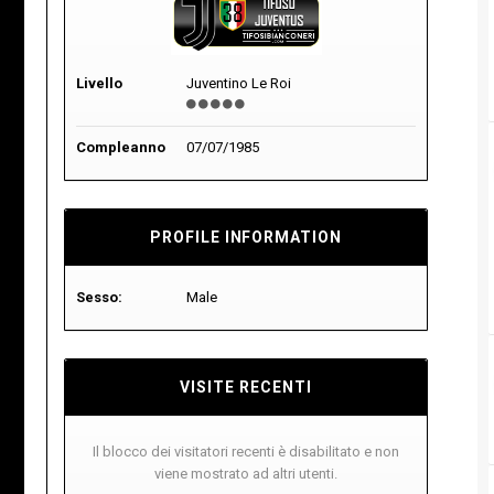
Livello
Juventino Le Roi
Compleanno
07/07/1985
PROFILE INFORMATION
Sesso:
Male
VISITE RECENTI
Il blocco dei visitatori recenti è disabilitato e non
viene mostrato ad altri utenti.