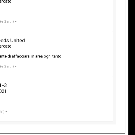
ercato
(e 2 altri)
eeds United
ercato
nte di affacciarsi in area ogni tanto
(e 2 altri)
 1-3
2021
ltri)