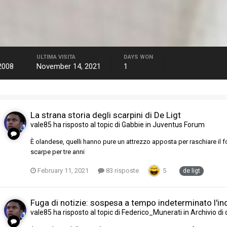
ULTIMA VISITA
DAYS WON
2008
November 14, 2021
1
La strana storia degli scarpini di De Ligt
vale85
ha risposto al topic di
Gabbie
in
Juventus Forum
È olandese, quelli hanno pure un attrezzo apposta per raschiare il fo
scarpe per tre anni
February 11, 2021
83 risposte
5
de ligt
Fuga di notizie: sospesa a tempo indeterminato l'in
vale85
ha risposto al topic di
Federico_Munerati
in
Archivio di 