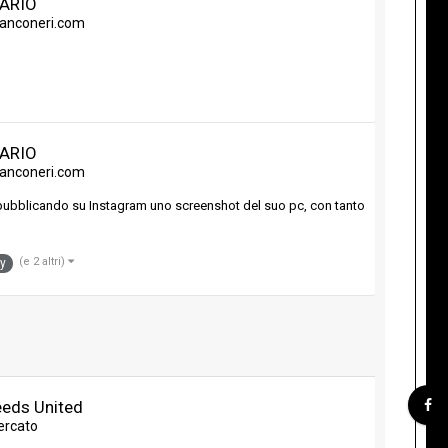
VARIO
bianconeri.com
VARIO
bianconeri.com
 pubblicando su Instagram uno screenshot del suo pc, con tanto
(e 2 altri)
y
eeds United
ercato