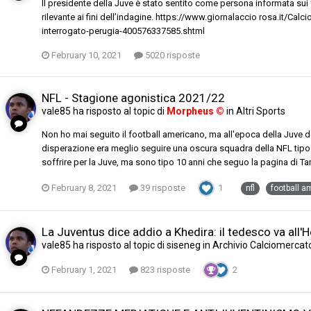
Il presidente della Juve è stato sentito come persona informata sui f
rilevante ai fini dell’indagine. https://www.giornalaccio rosa.it/Ca
interrogato-perugia-400576337585.shtml
February 10, 2021
5020 risposte
NFL - Stagione agonistica 2021/22
vale85
ha risposto al topic di
Morpheus ©
in
Altri Sports
Non ho mai seguito il football americano, ma all'epoca della Juve de
disperazione era meglio seguire una oscura squadra della NFL tipo
soffrire per la Juve, ma sono tipo 10 anni che seguo la pagina di T
February 8, 2021
39 risposte
1
nfl
football a
La Juventus dice addio a Khedira: il tedesco va all'H
vale85
ha risposto al topic di
siseneg
in
Archivio Calciomercat
February 1, 2021
823 risposte
2