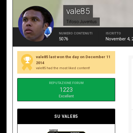
vale85
Tifoso Juventus
NUMERO CONTENUTI
ISCRITTO
5076
November 4, 
vale85 last won the day on December 11
2014
vale85 had the most liked content!
REPUTAZIONE FORUM
1223
Excellent
SU VALE85