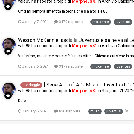
vale85
ha risposto al topic di
Morpheus ©
in
Archivio Calciom
Cmq mi sembra smentita la teoria che sia alto 1 e 85
January 7, 2021
3179 risposte
mckennie
juventus
Weston McKennie lascia la Juventus e se ne va al L
vale85
ha risposto al topic di
Morpheus ©
in
Archivio Calciom
Verissimo, ma anche perché è l'unico oltre a Chiesa a cui viene in me
January 6, 2021
3179 risposte
mckennie
juventus
[ Serie A Tim ] A.C. Milan - Juventus F.C.
sondaggio
vale85
ha risposto al topic di
Morpheus ©
in
Stagione 2020/
Daje
January 6, 2021
826 risposte
(e 1 a
milan
juventus