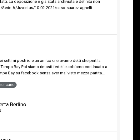
atti. La deposizione è già stata archiviata e definita non
lcio/Serie-A/Juventus/10-02-2021/caso-suarez-agnelli-
i settimi posti io e un amico ci eravamo detti che pert la
 Tampa Bay Poi siamo rimasti fedeli e abbiamo continuato a
ampa Bay su facebook senza aver mai visto mezza partita...
mericano
erta Berlino
o