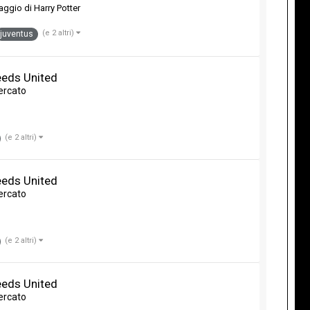
aggio di Harry Potter
(e 2 altri)
juventus
eeds United
ercato
(e 2 altri)
eeds United
ercato
(e 2 altri)
eeds United
ercato