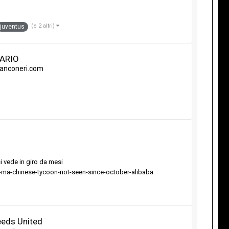
(e 2 altri)
juventus
VARIO
bianconeri.com
si vede in giro da mesi
-ma-chinese-tycoon-not-seen-since-october-alibaba
eeds United