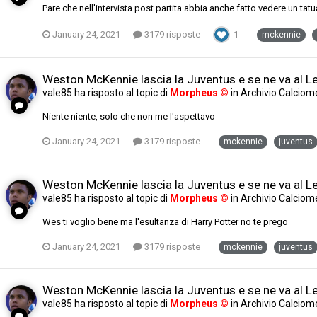
Pare che nell'intervista post partita abbia anche fatto vedere un tatu
January 24, 2021
3179 risposte
1
mckennie
Weston McKennie lascia la Juventus e se ne va al L
vale85
ha risposto al topic di
Morpheus ©
in
Archivio Calciom
Niente niente, solo che non me l'aspettavo
January 24, 2021
3179 risposte
mckennie
juventus
Weston McKennie lascia la Juventus e se ne va al L
vale85
ha risposto al topic di
Morpheus ©
in
Archivio Calciom
Wes ti voglio bene ma l'esultanza di Harry Potter no te prego
January 24, 2021
3179 risposte
mckennie
juventus
Weston McKennie lascia la Juventus e se ne va al L
vale85
ha risposto al topic di
Morpheus ©
in
Archivio Calciom