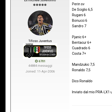
Ex michele Juventinho
Perin sv
De Sciglio 6,5
Rugani 6
Bonucci 6
Sandro 7
Pjanic 6+
Tifoso Juventus
Bentacur 6+
Cuadrado 6
Costa 7+
6701
Mandzukic 7,5
44884 messaggi
Ronaldo 7,5
Joined: 11-Apr-2006
Dico Ronaldo
Inviato dal mio PRA-LX1 