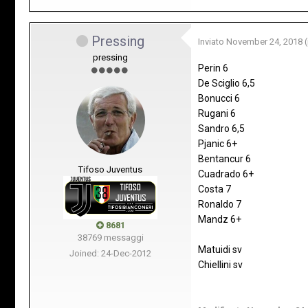
Pressing
Inviato
November 24, 2018
pressing
Perin 6
De Sciglio 6,5
Bonucci 6
Rugani 6
Sandro 6,5
Pjanic 6+
Bentancur 6
Tifoso Juventus
Cuadrado 6+
Costa 7
Ronaldo 7
Mandz 6+
8681
38769 messaggi
Matuidi sv
Joined: 24-Dec-2012
Chiellini sv