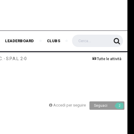
LEADERBOARD
CLUBS
. - S.P.A.L. 2-0
Tutte le attività
Accedi per seguire
Seguaci
2