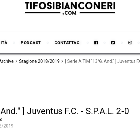
VITÀ
PODCAST
CONTATTACI
 Archive
Stagione 2018/2019
[ Serie A TIM "13°G. And." ] Juventus F.C
And." ] Juventus F.C. - S.P.A.L. 2-0
po
8/2019