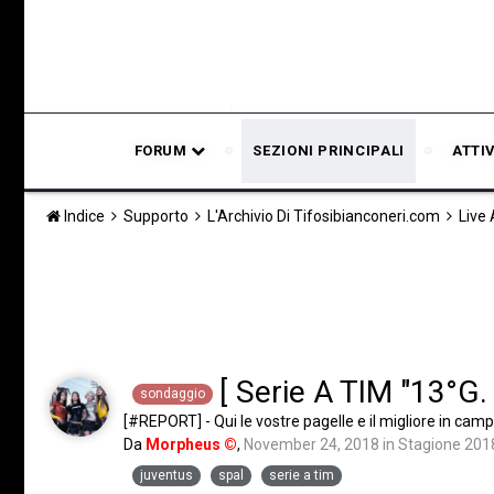
FORUM
SEZIONI PRINCIPALI
ATTI
Indice
Supporto
L'Archivio Di Tifosibianconeri.com
Live
[ Serie A TIM "13°G. 
sondaggio
[#REPORT] - Qui le vostre pagelle e il migliore in cam
Da
Morpheus ©
,
November 24, 2018
in
Stagione 201
juventus
spal
serie a tim