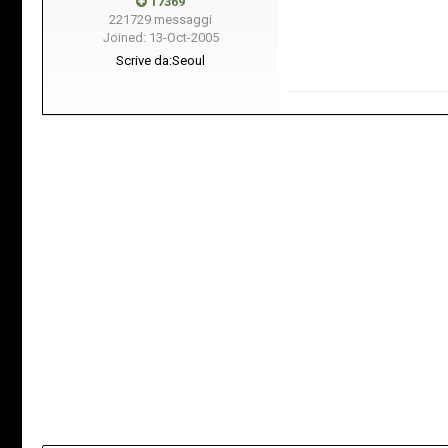
17369
221729 messaggi
Joined: 13-Oct-2005
Scrive da:
Seoul