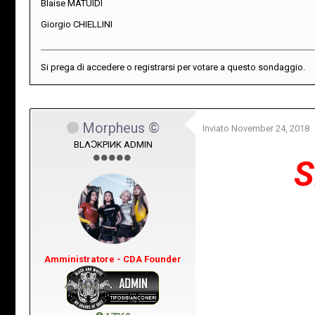
Blaise MATUIDI
Giorgio CHIELLINI
Si prega di
accedere
o
registrarsi
per votare a questo sondaggio.
Morpheus ©
Inviato
November 24, 2018
BLΛƆKPIИK ADMIN
S
Amministratore - CDA Founder