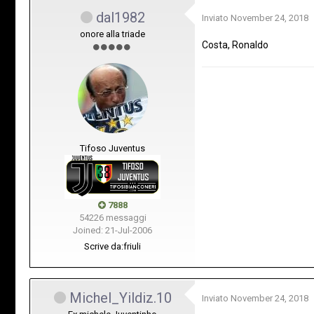
dal1982
Inviato
November 24, 2018
onore alla triade
Costa, Ronaldo
Tifoso Juventus
7888
54226 messaggi
Joined: 21-Jul-2006
Scrive da:
friuli
Michel_Yildiz.10
Inviato
November 24, 2018