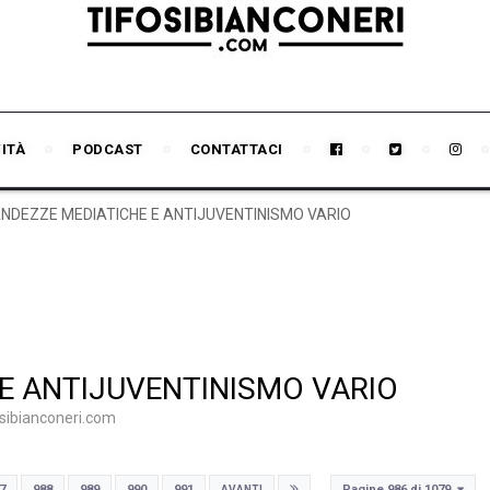
VITÀ
PODCAST
CONTATTACI
NDEZZE MEDIATICHE E ANTIJUVENTINISMO VARIO
E ANTIJUVENTINISMO VARIO
fosibianconeri.com
Pagine 986 di 1079
7
988
989
990
991
AVANTI