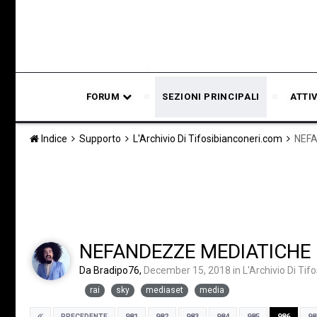
FORUM
SEZIONI PRINCIPALI
ATTI
Indice
Supporto
L'Archivio Di Tifosibianconeri.com
NEFA
NEFANDEZZE MEDIATICHE 
Da
Bradipo76
,
December 15, 2018
in
L'Archivio Di Ti
rai
sky
mediaset
media
981
982
983
984
985
986
98
PRECEDENTE