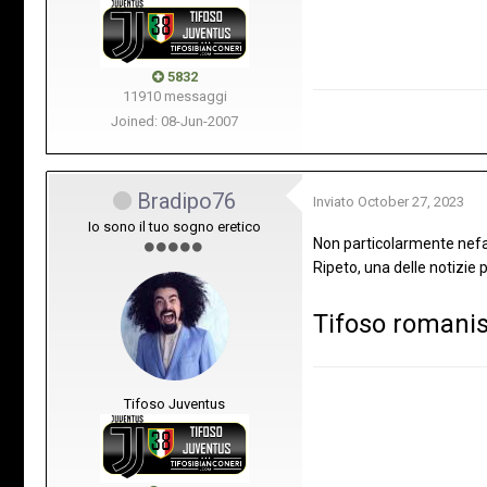
5832
11910 messaggi
Joined: 08-Jun-2007
Bradipo76
Inviato
October 27, 2023
Io sono il tuo sogno eretico
Non particolarmente nefand
Ripeto, una delle notizie p
Tifoso romanist
Tifoso Juventus