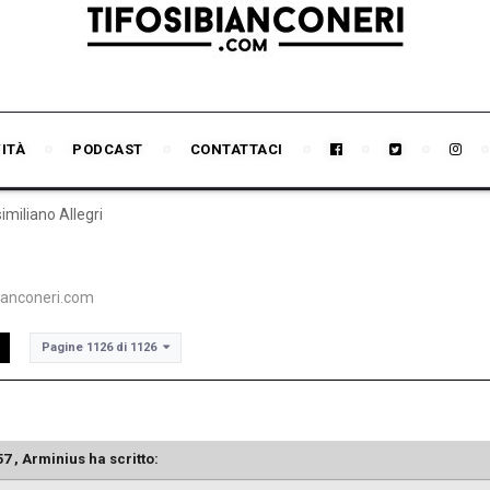
VITÀ
PODCAST
CONTATTACI
miliano Allegri
bianconeri.com
Pagine 1126 di 1126
57 ,
Arminius
ha scritto: