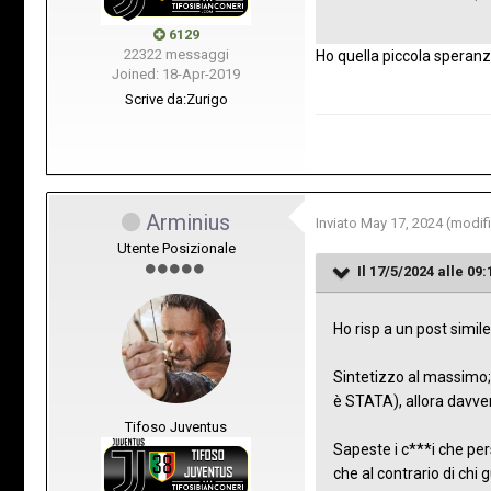
6129
22322 messaggi
Ho quella piccola speran
Joined: 18-Apr-2019
Scrive da:
Zurigo
Arminius
Inviato
May 17, 2024
(modif
Utente Posizionale
Il 17/5/2024 alle 09:
Ho risp a un post simile 
Sintetizzo al massimo
è STATA), allora davver
Tifoso Juventus
Sapeste i c***i che pe
che al contrario di ch