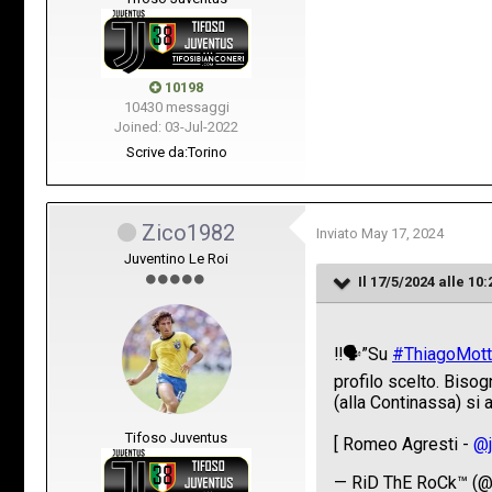
10198
10430 messaggi
Joined: 03-Jul-2022
Scrive da:
Torino
Zico1982
Inviato
May 17, 2024
Juventino Le Roi
Il 17/5/2024 alle 10:
Tifoso Juventus