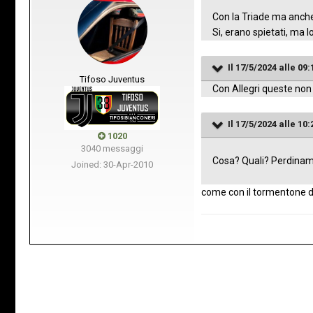
Con la Triade ma anche
Si, erano spietati, ma 
Il 17/5/2024 alle 09:
Tifoso Juventus
Con Allegri queste non l
Il 17/5/2024 alle 10:
1020
3040 messaggi
Cosa? Quali? Perdinami
Joined: 30-Apr-2010
come con il tormentone di