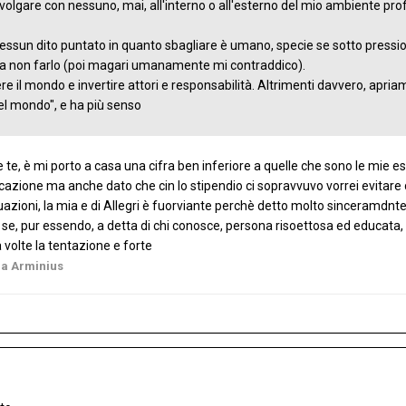
volgare con nessuno, mai, all'interno o all'esterno del mio ambiente pro
ssun dito puntato in quanto sbagliare è umano, specie se sotto pres
 a non farlo (poi magari umanamente mi contraddico).
il mondo e invertire attori e responsabilità. Altrimenti davvero, apriamo
el mondo", e ha più senso
 te, è mi porto a casa una cifra ben inferiore a quelle che sono le mie 
zione ma anche dato che cin lo stipendio ci sopravvuvo vorrei evitare d
uazioni, la mia e di Allegri è fuorviante perchè detto molto sinceramdnte
se, pur essendo, a detta di chi conosce, persona risoettosa ed educata, 
 volte la tentazione e forte
a Arminius