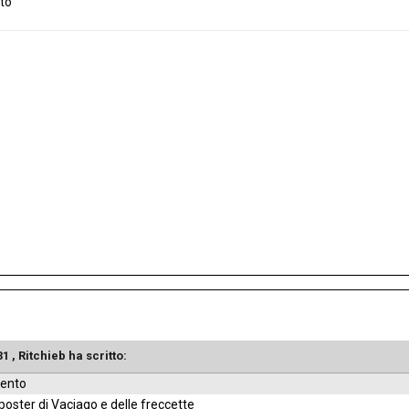
nto
31 ,
Ritchieb
ha scritto:
mento
 poster di Vaciago e delle freccette