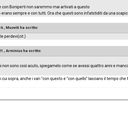
 con Boniperti non saremmo mai artivati a questo
lo erano sempre e con tutti. Ora che questi sono infatstiditi da una scapi
16 ,
Muoviti
ha scritto:
e perdevi(cit.)
21 ,
Arminius
ha scritto:
 non sono così acuto, spiegamelo come se avessi quattro anni e manco
 cui sopra, anche i vari "con questo e "con quello" lasciano il tempo che