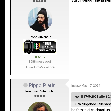
Sta dirigendo l'allename
Tifoso Juventus
5137
8588 messaggi
Joined: 05-May-2006
Pippo Platini
Inviato
May 17, 2024
Juventino Pinturicchio
Il 17/5/2024 alle 10:
Sta dirigendo l'allena
ha fornito ai calciatori un