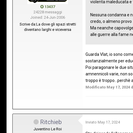
violenta maleducata e 
13437
24228 messaggi
Nessuna condanna e ne
Joined: 24-Jun-2006
credo, o almeno provo
Scrive da:
La dove gli spazi stretti
Ma neanche capovolgere 
diventano larghi e viceversa
alle guerre alla fame n
Guarda Vlat, io sono come
sostanzialmente per educa
Poi paragonare le due sit
amnennicoli varie, non so 
troppo è troppo...perchè a
Modificato
May 17, 2024
d
Ritchieb
Inviato
May 17, 2024
Juventino Le Roi