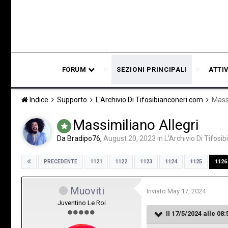
FORUM
SEZIONI PRINCIPALI
ATTI
Indice
Supporto
L'Archivio Di Tifosibianconeri.com
Massi
Massimiliano Allegri
Da
Bradipo76
,
August 20, 2023
in
L'Archivio Di Tifosi
1121
1122
1123
1124
1125
1126
PRECEDENTE
Muoviti
Inviato
May 17, 2024
Juventino Le Roi
Il 17/5/2024 alle 08: