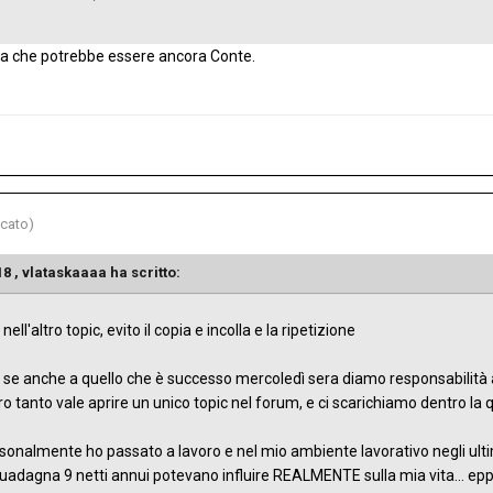
za che potrebbe essere ancora Conte.
icato)
18 ,
vlataskaaaa
ha scritto:
nell'altro topic, evito il copia e incolla e la ripetizione
; se anche a quello che è successo mercoledì sera diamo responsabili
o tanto vale aprire un unico topic nel forum, e ci scarichiamo dentro la
rsonalmente ho passato a lavoro e nel mio ambiente lavorativo negli ul
i guadagna 9 netti annui potevano influire REALMENTE sulla mia vita... 