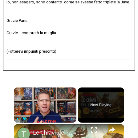
Io, non esagero, sono contento come se avesse fatto triplete la Juve.
Grazie Paris
Grazie... comprerò la maglia.
(Fotterevi impuniti prescritti)
×
Now Playing
×
Play
Unmute
Fullscreen
Le Chiavi del Caveau Aureo: Recensione (Avventura D&D 5e)