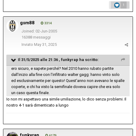
1
gsm88
3314
Joined: 02-Jun-2005
16388 messaggi
Inviato
May 31, 2025
Il 31/5/2025 alle 21:36 ,
funkyrap
ha scritto:
ero sicuro, e sapete perché? Nel 2010 hanno rubato partite
dall'inizio alla fine con l'infiltrato walter gagg: hanno vinto solo
ed esclusivamente per questo! Quest'anno non avevano le spalle
coperte, e chi ha visto la semifinale doveva capire che era solo
un caso questa finale.
Io non mi aspettavo una simile umiliazione, lo dico senza problemi. Il
nostro 4-1 sarà dimenticato a lungo
funkyrap
6179