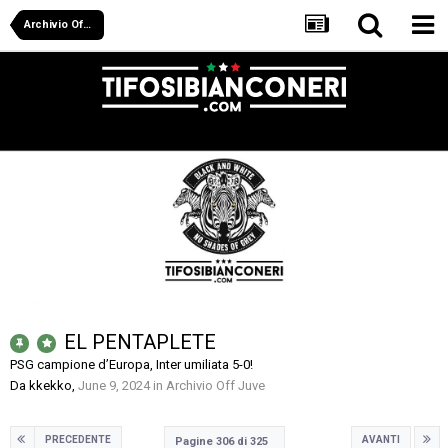
Archivio Off Juve
EL PENTAPLETE
PSG campione d’Europa, Inter umiliata 5-0!
Da
kkekko
,
June 9, 2024
in
Archivio Off Juve
PRECEDENTE
AVANTI
Pagine 306 di 325