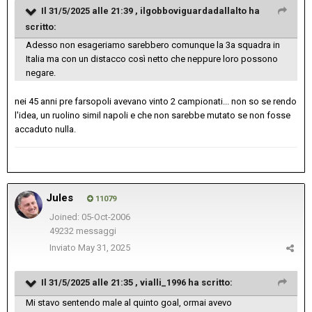
Il 31/5/2025 alle 21:39 ,
ilgobboviguardadallalto
ha
scritto:
Adesso non esageriamo sarebbero comunque la 3a squadra in
Italia ma con un distacco così netto che neppure loro possono
negare.
nei 45 anni pre farsopoli avevano vinto 2 campionati... non so se rendo
l'idea, un ruolino simil napoli e che non sarebbe mutato se non fosse
accaduto nulla.
Jules
11079
Joined: 05-Oct-2006
49232 messaggi
Inviato
May 31, 2025
Il 31/5/2025 alle 21:35 ,
vialli_1996
ha scritto:
Mi stavo sentendo male al quinto goal, ormai avevo