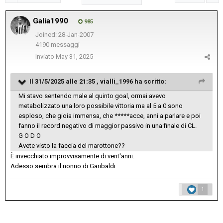
Galia1990
985
Joined: 28-Jan-2007
4190 messaggi
Inviato
May 31, 2025
Il 31/5/2025 alle 21:35 ,
vialli_1996
ha scritto:
Mi stavo sentendo male al quinto goal, ormai avevo
metabolizzato una loro possibile vittoria ma al 5 a 0 sono
esploso, che gioia immensa, che *****acce, anni a parlare e poi
fanno il record negativo di maggior passivo in una finale di CL.
G O D O
Avete visto la faccia del marottone??
È invecchiato improvvisamente di vent'anni.
Adesso sembra il nonno di Garibaldi.
1