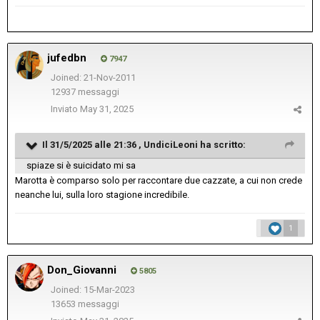
jufedbn
7947
Joined: 21-Nov-2011
12937 messaggi
Inviato
May 31, 2025
Il 31/5/2025 alle 21:36 ,
UndiciLeoni
ha scritto:
spiaze si è suicidato mi sa
Marotta è comparso solo per raccontare due cazzate, a cui non crede
neanche lui, sulla loro stagione incredibile.
1
Don_Giovanni
5805
Joined: 15-Mar-2023
13653 messaggi