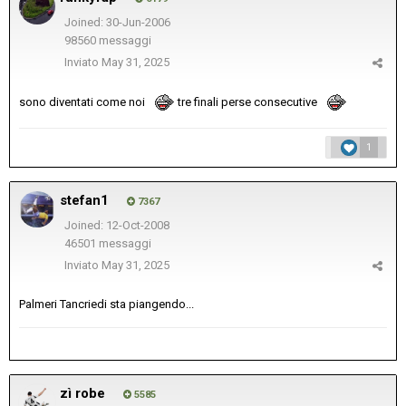
Joined: 30-Jun-2006
98560 messaggi
Inviato
May 31, 2025
sono diventati come noi
tre finali perse consecutive
1
stefan1
7367
Joined: 12-Oct-2008
46501 messaggi
Inviato
May 31, 2025
Palmeri Tancriedi sta piangendo...
zì robe
5585