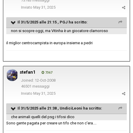
73783 messaggi
Inviato
May 31, 2025
Il 31/5/2025 alle 21:15 ,
PGJ
ha scritto:
non si scopre oggi, ma Vitinha è un giocatore clamoroso
il miglior centrocampista in europa insieme a pedri
stefan1
7367
Joined: 12-Oct-2008
46501 messaggi
Inviato
May 31, 2025
Il 31/5/2025 alle 21:38 ,
UndiciLeoni
ha scritto:
che animali quelli del psg i tifosi dico
Sono gente pagata per creare un tifo che non c'era....