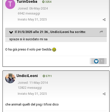
TurinGoeba
3254
Joined: 06-May-2024
6942 messaggi
Inviato
May 31, 2025
Il 31/5/2025 alle 21:36 ,
UndiciLeoni
ha scritto:
spiaze si è suicidato mi sa
O ha già preso il volo per Gedda
1
UndiciLeoni
5711
Joined: 11-May-2014
12822 messaggi
Inviato
May 31, 2025
che animali quelli del psg i tifosi dico