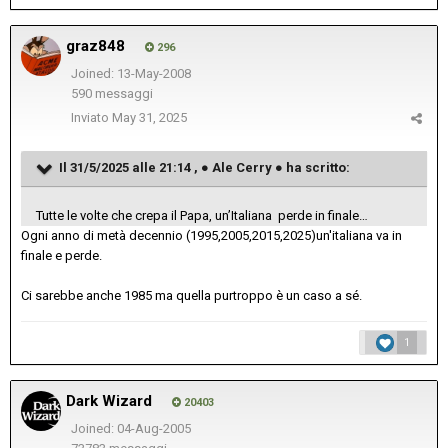
graz848
296
Joined: 13-May-2008
590 messaggi
Inviato
May 31, 2025
Il 31/5/2025 alle 21:14 ,
● Ale Cerry ●
ha scritto:
Tutte le volte che crepa il Papa, un’Italiana perde in finale…
Ogni anno di metà decennio (1995,2005,2015,2025)un'italiana va in
finale e perde.
Ci sarebbe anche 1985 ma quella purtroppo è un caso a sé.
1
Dark Wizard
20403
Joined: 04-Aug-2005