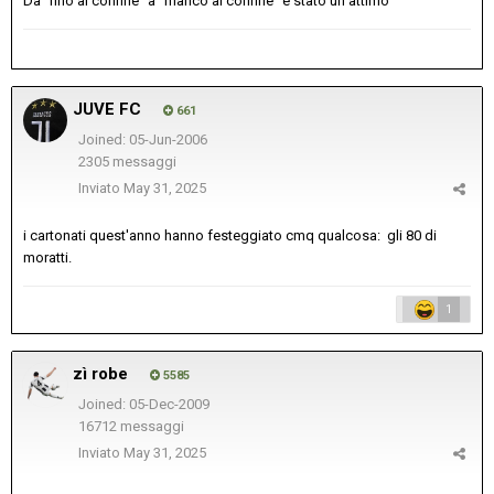
Da "fino al confine" a "manco al confine" è stato un attimo
JUVE FC
661
Joined: 05-Jun-2006
2305 messaggi
Inviato
May 31, 2025
i cartonati quest'anno hanno festeggiato cmq qualcosa: gli 80 di
moratti.
1
zì robe
5585
Joined: 05-Dec-2009
16712 messaggi
Inviato
May 31, 2025