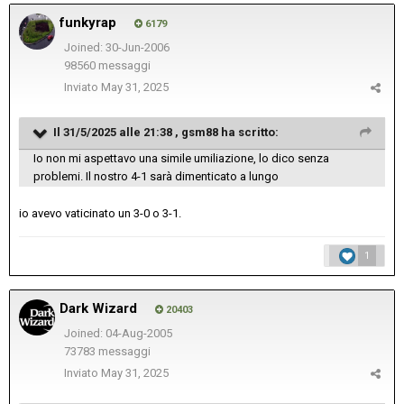
funkyrap
6179
Joined: 30-Jun-2006
98560 messaggi
Inviato
May 31, 2025
Il 31/5/2025 alle 21:38 ,
gsm88
ha scritto:
Io non mi aspettavo una simile umiliazione, lo dico senza
problemi. Il nostro 4-1 sarà dimenticato a lungo
io avevo vaticinato un 3-0 o 3-1.
1
Dark Wizard
20403
Joined: 04-Aug-2005
73783 messaggi
Inviato
May 31, 2025