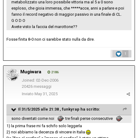
metabolizzato una loro possibile vittoria ma al 5 a 0 sono
esploso, che gioia immensa, che *****acce, anni a parlare e poi
fanno il record negativo di maggior passivo in una finale di CL.
G O D O
Avete visto la faccia del marottone??
Fosse finita 8-0 non ci sarebbe stato nulla da dire.
1
Mugiwara
2186
Joined: 02-Dec-2006
20426 messaggi
Inviato
May 31, 2025
Il 31/5/2025 alle 21:38 ,
funkyrap
ha scritto:
sono diventati come noi
tre finali perse consecutive
1) la prima frase mi fa schifo solo leggerla
2) noi abbiamo la decenza di vincere in Italia