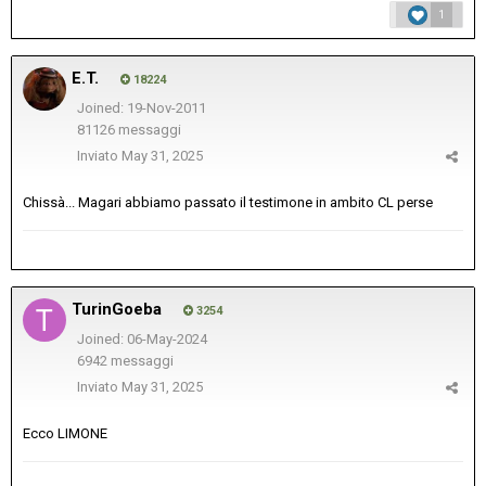
1
E.T.
18224
Joined: 19-Nov-2011
81126 messaggi
Inviato
May 31, 2025
Chissà... Magari abbiamo passato il testimone in ambito CL perse
TurinGoeba
3254
Joined: 06-May-2024
6942 messaggi
Inviato
May 31, 2025
Ecco LIMONE