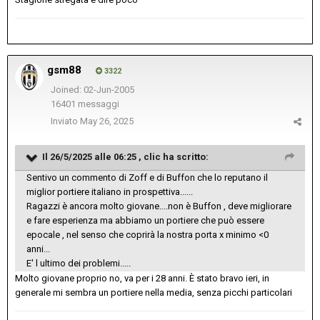
gsm88
3322
Joined: 02-Jun-2005
16401 messaggi
Inviato
May 26, 2025
Il 26/5/2025 alle 06:25 ,
clic
ha scritto:
Sentivo un commento di Zoff e di Buffon che lo reputano il
miglior portiere italiano in prospettiva......
Ragazzi è ancora molto giovane....non è Buffon , deve migliorare
e fare esperienza ma abbiamo un portiere che può essere
epocale , nel senso che coprirà la nostra porta x minimo <0
anni...
E' l ultimo dei problemi.....
Molto giovane proprio no, va per i 28 anni. È stato bravo ieri, in
generale mi sembra un portiere nella media, senza picchi particolari