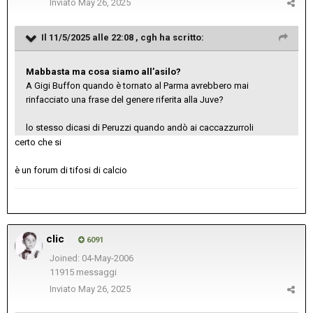
Inviato
May 26, 2025
Il 11/5/2025 alle 22:08 ,
cgh
ha scritto:
Mabbasta ma cosa siamo all’asilo?
A Gigi Buffon quando è tornato al Parma avrebbero mai
rinfacciato una frase del genere riferita alla Juve?
lo stesso dicasi di Peruzzi quando andò ai caccazzurroli
certo che si
è un forum di tifosi di calcio
clic
6091
Joined: 04-May-2006
11915 messaggi
Inviato
May 26, 2025