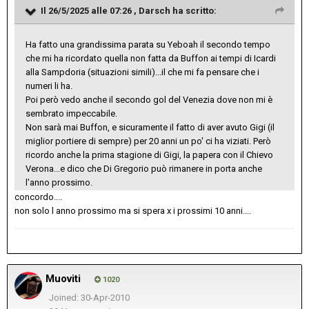
Il 26/5/2025 alle 07:26 ,
Darsch
ha scritto:
Ha fatto una grandissima parata su Yeboah il secondo tempo
che mi ha ricordato quella non fatta da Buffon ai tempi di Icardi
alla Sampdoria (situazioni simili)...il che mi fa pensare che i
numeri li ha.
Poi però vedo anche il secondo gol del Venezia dove non mi è
sembrato impeccabile.
Non sarà mai Buffon, e sicuramente il fatto di aver avuto Gigi (il
miglior portiere di sempre) per 20 anni un po' ci ha viziati. Però
ricordo anche la prima stagione di Gigi, la papera con il Chievo
Verona...e dico che Di Gregorio può rimanere in porta anche
l'anno prossimo.
concordo....
non solo l anno prossimo ma si spera x i prossimi 10 anni....
Muoviti
1020
Joined: 30-Apr-2010