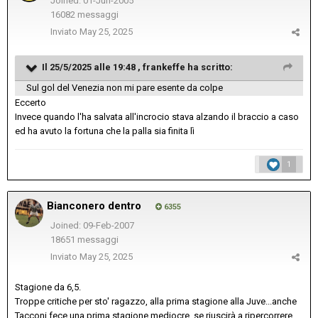
Joined: 01-Jun-2005
16082 messaggi
Inviato
May 25, 2025
Il 25/5/2025 alle 19:48 ,
frankeffe
ha scritto:
Sul gol del Venezia non mi pare esente da colpe
Eccerto
Invece quando l'ha salvata all'incrocio stava alzando il braccio a caso
ed ha avuto la fortuna che la palla sia finita lì
1
Bianconero dentro
6355
Joined: 09-Feb-2007
18651 messaggi
Inviato
May 25, 2025
Stagione da 6,5.
Troppe critiche per sto' ragazzo, alla prima stagione alla Juve...anche
Tacconi fece una prima stagione mediocre, se riuscirà a ripercorrere