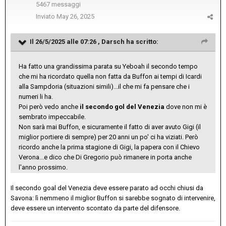
5467 messaggi
Inviato
May 26, 2025
Il 26/5/2025 alle 07:26 ,
Darsch
ha scritto:
Ha fatto una grandissima parata su Yeboah il secondo tempo
che mi ha ricordato quella non fatta da Buffon ai tempi di Icardi
alla Sampdoria (situazioni simili)...il che mi fa pensare che i
numeri li ha.
Poi però vedo anche
il secondo gol del Venezia
dove non mi è
sembrato impeccabile.
Non sarà mai Buffon, e sicuramente il fatto di aver avuto Gigi (il
miglior portiere di sempre) per 20 anni un po' ci ha viziati. Però
ricordo anche la prima stagione di Gigi, la papera con il Chievo
Verona...e dico che Di Gregorio può rimanere in porta anche
l'anno prossimo.
Il secondo goal del Venezia deve essere parato ad occhi chiusi da
Savona: lì nemmeno il miglior Buffon si sarebbe sognato di intervenire,
deve essere un intervento scontato da parte del difensore.