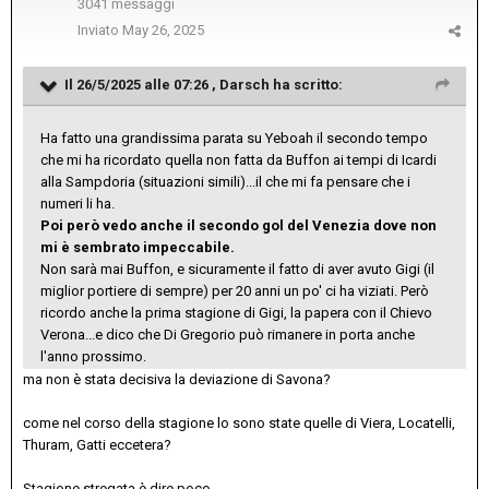
3041 messaggi
Inviato
May 26, 2025
Il 26/5/2025 alle 07:26 ,
Darsch
ha scritto:
Ha fatto una grandissima parata su Yeboah il secondo tempo
che mi ha ricordato quella non fatta da Buffon ai tempi di Icardi
alla Sampdoria (situazioni simili)...il che mi fa pensare che i
numeri li ha.
Poi però vedo anche il secondo gol del Venezia dove non
mi è sembrato impeccabile.
Non sarà mai Buffon, e sicuramente il fatto di aver avuto Gigi (il
miglior portiere di sempre) per 20 anni un po' ci ha viziati. Però
ricordo anche la prima stagione di Gigi, la papera con il Chievo
Verona...e dico che Di Gregorio può rimanere in porta anche
l'anno prossimo.
ma non è stata decisiva la deviazione di Savona?
come nel corso della stagione lo sono state quelle di Viera, Locatelli,
Thuram, Gatti eccetera?
Stagione stregata è dire poco