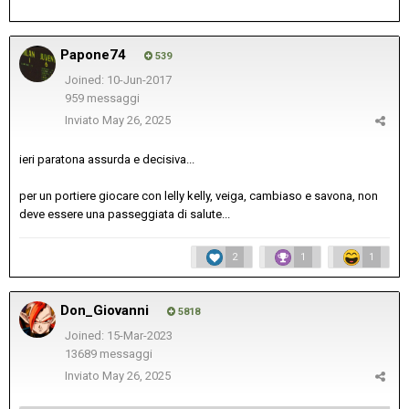
Papone74
539
Joined: 10-Jun-2017
959 messaggi
Inviato
May 26, 2025
ieri paratona assurda e decisiva...
per un portiere giocare con lelly kelly, veiga, cambiaso e savona, non
deve essere una passeggiata di salute...
2
1
1
Don_Giovanni
5818
Joined: 15-Mar-2023
13689 messaggi
Inviato
May 26, 2025