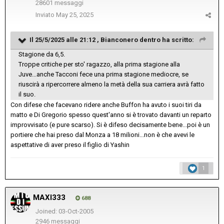
28601 messaggi
Inviato
May 25, 2025
Il 25/5/2025 alle 21:12 ,
Bianconero dentro
ha scritto:
Stagione da 6,5.
Troppe critiche per sto' ragazzo, alla prima stagione alla
Juve...anche Tacconi fece una prima stagione mediocre, se
riuscirà a ripercorrere almeno la metà della sua carriera avrà fatto
il suo.
Con difese che facevano ridere anche Buffon ha avuto i suoi tiri da
matto e Di Gregorio spesso quest'anno si è trovato davanti un reparto
improvvisato (e pure scarso). Si è difeso decisamente bene...poi è un
portiere che hai preso dal Monza a 18 milioni...non è che avevi le
aspettative di aver preso il figlio di Yashin
1
MAXI333
688
Joined: 03-Oct-2005
2946 messaggi