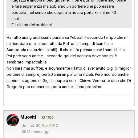
Ragazzi è ancora molto giovane....non è Buffon , deve migliorare
e fare esperienza ma abbiamo un portiere che può essere
epocale , nel senso che coprirà la nostra porta x minimo <0
anni...
E' l ultimo dei problemi.....
Ha fatto una grandissima parata su Yeboah il secondo tempo che mi
ha ricordato quella non fatta da Buffon ai tempi di Icardi alla
Sampdoria (situazioni simili)...il che mi fa pensare che i numeri li ha.
Poi però vedo anche il secondo gol del Venezia dove non mi è
sembrato impeccabile.
Non sarà mai Buffon, e sicuramente il fatto di aver avuto Gigi (il miglior
portiere di sempre) per 20 anni un po' ci ha viziati. Però ricordo anche
la prima stagione di Gigi, la papera con il Chievo Verona...e dico che Di
Gregorio può rimanere in porta anche l'anno prossimo.
Muoviti
1020
Joined: 30-Apr-2010
3041 messaggi