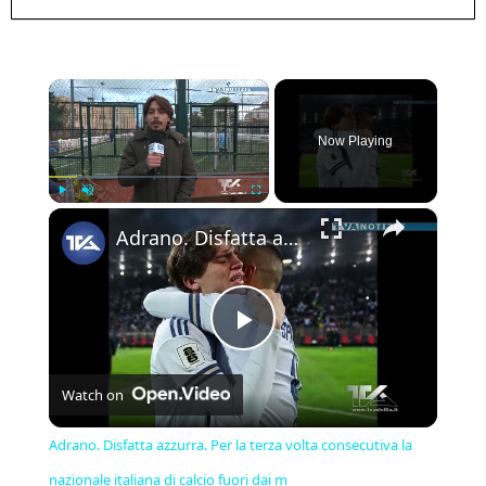
×
Now Playing
×
Play
Unmute
Fullscreen
Adrano. Disfatta azzurra. Per la terza volta consecutiva la nazionale italiana di calcio fuori dai m
Play
Watch on
Video
Adrano. Disfatta azzurra. Per la terza volta consecutiva la
nazionale italiana di calcio fuori dai m