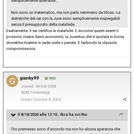
Semplicemente aberrante….
Non sono un matematico, ma non parlo nemmeno da tifoso. Le
statistiche del var con la Juve sono semplicemente inspiegabili
senza il presupposto della malafede.
Esattamente. Il var certifica la malafede. E siccome questi eventi ti
possono creare danni economici, la Juventus che é quotata in borsa
dovrebbe rivalersi in sede civile o penale. E fanbrodo la clausola
compromissoria.
gianky99
9903
Joined: 18-Oct-2008
82827 messaggi
Inviato
October 9, 2024
Il 8/10/2024 alle 12:10 ,
Ibra
ha scritto:
l'ho premesso sono d'accordo ma non ho alcuna speranza che