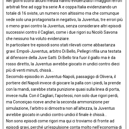
Nei giorni scorsi alcuni media hanno evidenziato i maggiori errori
arbitrali fine ad oggi tra serie A e coppa Italia evidenziando un
totale di 16 sviste, un numero non altissimo ma che comunque
vede solo una protagonista in negativo, la Juventus, tre errori più
o meno gravi contro la Juventus, senza considerare altri episodi
successivi contro il Cagliari, come i due rigori su Nicolò Savona
che nessuno ha voluto evidenziare.
In particolare tre episodi sono stati rilevati come abbastanza
gravi: Empoli-Juventus, arbitro Di Bello, Pellegri rifila una testata
al difensore della Juve Gatti. Di Bello tira fuor il giallo ma è da
rosso diretto, la Juventus avrebbe giocato in undici contro dieci
più di venti minuti, chissà...
Secomdo episodio in Juventus-Napoli, passagigo di Olivera, il
portiere del Napoli invece di giocare la palla con i piedi, la prende
con la mandi, sarebbe stata punizione quasi sulla linea di porta,
invece nulla. Con il Cagliari, l'apoteosi, non solo due rigori perdi,
ma Conceiçao riceve anche la seconda ammonizione per
simulazione, l'arbitro si dimostra non all'altezza, la Juventus
avrebbe giocato in undici contro undici il finale è chissà...
Non sono episodi come rigori ma qui ci troviamo di fronte ad
episodi gravi, perché un'espulsione conta molto nell'economia di