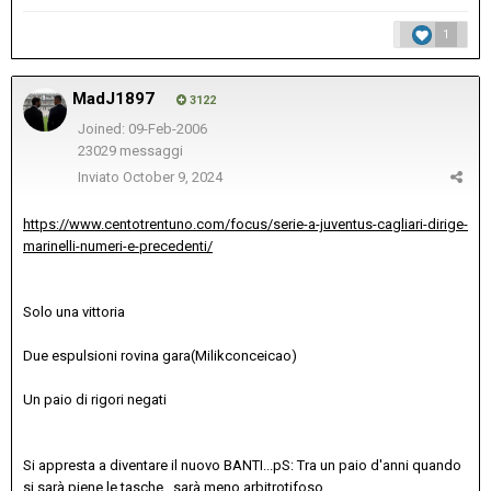
1
MadJ1897
3122
Joined: 09-Feb-2006
23029 messaggi
Inviato
October 9, 2024
https://www.centotrentuno.com/focus/serie-a-juventus-cagliari-dirige-
marinelli-numeri-e-precedenti/
Solo una vittoria
Due espulsioni rovina gara(Milikconceicao)
Un paio di rigori negati
Si appresta a diventare il nuovo BANTI...pS: Tra un paio d'anni quando
si sarà piene le tasche , sarà meno arbitrotifoso