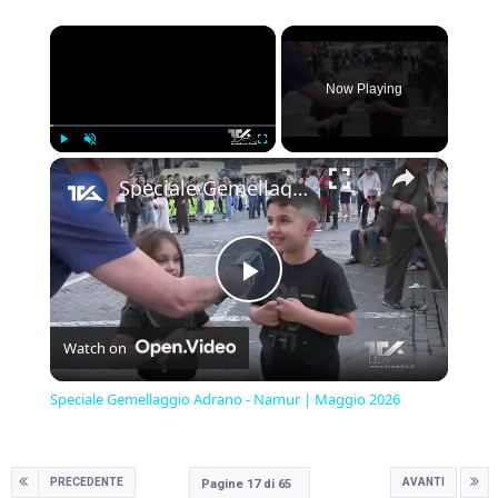
×
Now Playing
×
Play
Unmute
Fullscreen
Speciale Gemellaggio Adrano - Namur | Maggio 2026
Play
Watch on
Video
Speciale Gemellaggio Adrano - Namur | Maggio 2026
PRECEDENTE
AVANTI
Pagine 17 di 65