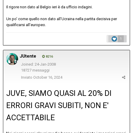
Il rigore non dato al Belgio ieri è da ufficio indagini.
Un po’ come quello non dato all’Ucraina nella partita decisiva per
qualificarsi all’europeo.
1
JUtente
8216
Joined: 24-Jan-2008
18727 messaggi
Inviato
October 16, 2024
JUVE, SIAMO QUASI AL 20% DI
ERRORI GRAVI SUBITI, NON E'
ACCETTABILE