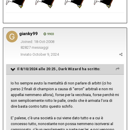
gianky99
9903
Joined: 18-Oct-2008
82827 messaggi
Inviato
October 9, 2024
Il 8/10/2024 alle 20:25 ,
Dark Wizard
ha scritto:
Io ho sempre avuto la mentalità di non parlare di arbitri (ci ho
perso 2 finali di champion a causa di "errori" arbitrali e non mi
appellai nemmeno allora), forse per la vecchiaia, forse perchè mi
son semplicemente rotto le palle, credo che è arrivata l'ora di
dire basta contro tutto questo schifo.
E' palese, c'è una società a cui viene dato tutto e a cui è
concesso tutto, nonostante non possa nemmeno iscriversi al
campionato, c'è un regolamento a parte per lei, e poi vengono