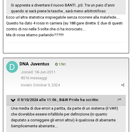
Si appresta a diventare il nuovo BANTI...pS: Tra un paio d'anni
quando si sarà piene le tasche , sarà meno arbitrotifoso
Ecco un’altra statistica inspiegabile senza ricorrere alla malafede….
Questo ha dato 4 rossi in carriera (su 188 gare dirette. E due di questi
contro di noi nelle 5 volte che ci ha incrociato….
Ma di cosa stiamo parlando???!!!!
DNA Juventus
1761
Joined: 18-Jun-2011
8516 messaggi
Inviato
October 9, 2024
Il 9/10/2024 alle 11:06 ,
B&W Pride
ha scritto:
Una media di due errori a partita, da parte di un sistema (il VAR)
che dovrebbe essere infallibile per definizione (in quanto
deputato a correggere gli errori altrui) è qualcosa di aberrante.
Semplicemente aberrante….