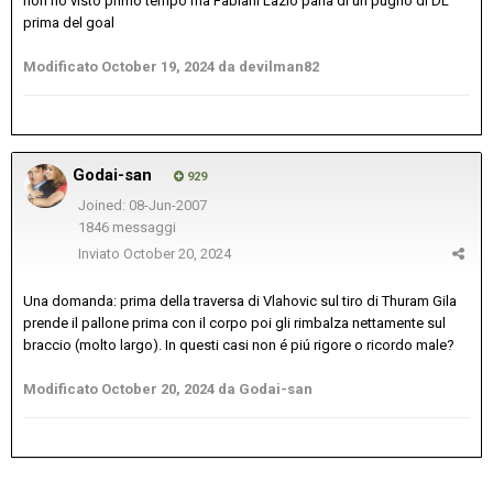
non ho visto primo tempo ma Fabiani Lazio parla di un pugno di DL
prima del goal
Modificato
October 19, 2024
da devilman82
Godai-san
929
Joined: 08-Jun-2007
1846 messaggi
Inviato
October 20, 2024
Una domanda: prima della traversa di Vlahovic sul tiro di Thuram Gila
prende il pallone prima con il corpo poi gli rimbalza nettamente sul
braccio (molto largo). In questi casi non é piú rigore o ricordo male?
Modificato
October 20, 2024
da Godai-san