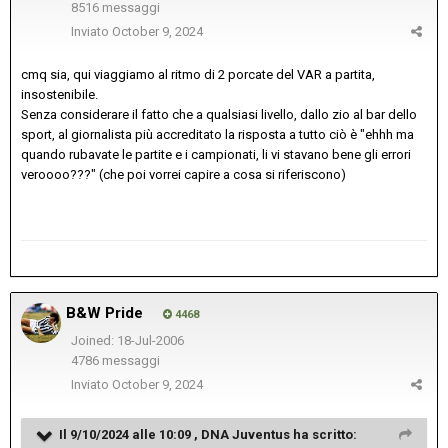
8516 messaggi
Inviato
October 9, 2024
cmq sia, qui viaggiamo al ritmo di 2 porcate del VAR a partita,
insostenibile.
Senza considerare il fatto che a qualsiasi livello, dallo zio al bar dello
sport, al giornalista più accreditato la risposta a tutto ciò è "ehhh ma
quando rubavate le partite e i campionati, li vi stavano bene gli errori
veroooo???" (che poi vorrei capire a cosa si riferiscono)
B&W Pride
4468
Joined: 18-Jul-2006
4786 messaggi
Inviato
October 9, 2024
Il 9/10/2024 alle 10:09 ,
DNA Juventus
ha scritto: