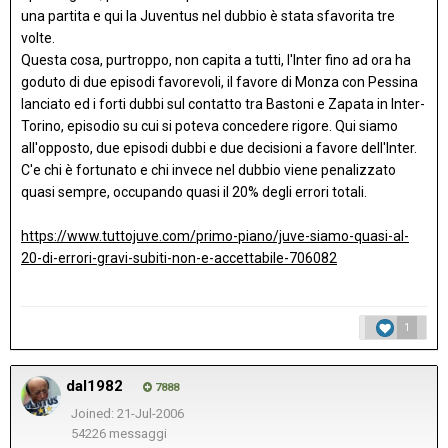
una partita e qui la Juventus nel dubbio è stata sfavorita tre
volte.
Questa cosa, purtroppo, non capita a tutti, l'Inter fino ad ora ha
goduto di due episodi favorevoli, il favore di Monza con Pessina
lanciato ed i forti dubbi sul contatto tra Bastoni e Zapata in Inter-
Torino, episodio su cui si poteva concedere rigore. Qui siamo
all'opposto, due episodi dubbi e due decisioni a favore dell'Inter.
C'e chi è fortunato e chi invece nel dubbio viene penalizzato
quasi sempre, occupando quasi il 20% degli errori totali.
https://www.tuttojuve.com/primo-piano/juve-siamo-quasi-al-
20-di-errori-gravi-subiti-non-e-accettabile-706082
1
dal1982
7888
Joined: 21-Jul-2006
54226 messaggi