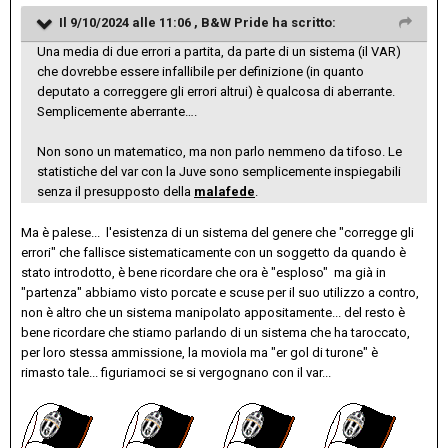
Il 9/10/2024 alle 11:06 ,
B&W Pride
ha scritto:
Una media di due errori a partita, da parte di un sistema (il VAR)
che dovrebbe essere infallibile per definizione (in quanto
deputato a correggere gli errori altrui) è qualcosa di aberrante.
Semplicemente aberrante….
Non sono un matematico, ma non parlo nemmeno da tifoso. Le
statistiche del var con la Juve sono semplicemente inspiegabili
senza il presupposto della
malafede
.
Ma è palese... l'esistenza di un sistema del genere che "corregge gli
errori" che fallisce sistematicamente con un soggetto da quando è
stato introdotto, è bene ricordare che ora è "esploso" ma già in
"partenza" abbiamo visto porcate e scuse per il suo utilizzo a contro,
non è altro che un sistema manipolato appositamente... del resto è
bene ricordare che stiamo parlando di un sistema che ha taroccato,
per loro stessa ammissione, la moviola ma "er gol di turone" è
rimasto tale... figuriamoci se si vergognano con il var...