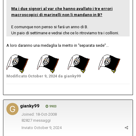
Ma i due signori al var che hanno avallato i tre errori
macroscopici di marinelli non li mandano in B?
E comunque non penso si fará un anno di B.
Un paio di settimane e vedrai che ce lo ritroviamo tra i collioni.
A loro daranno una medaglia la merito in "separata sede"...
Modificato
October 9, 2024
da gianky99
gianky99
9903
Joined: 18-Oct-2008
82827 messaggi
Inviato
October 9, 2024