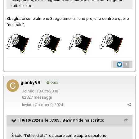
tutte le altre.
Sbagli... ci sono almeno 3 regolamenti... uno pro, uno contro e quello
"neutrale"...
1
gianky99
9903
Joined: 18-Oct-2008
82827 messaggi
Inviato
October 9, 2024
Il 9/10/2024 alle 07:05 ,
B&W Pride
ha scritto:
È solo “l’utile idiota” da usare come capro espiatorio.