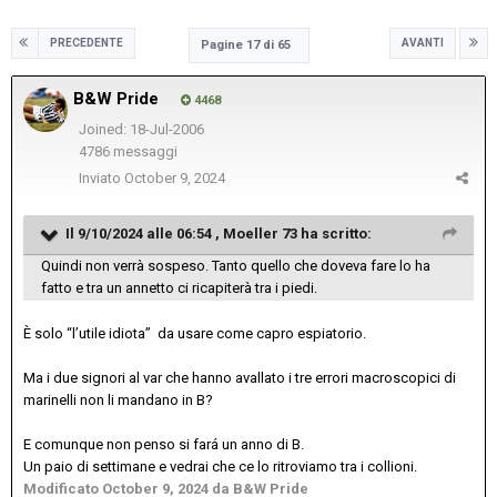
PRECEDENTE
AVANTI
Pagine 17 di 65
B&W Pride
4468
Joined: 18-Jul-2006
4786 messaggi
Inviato
October 9, 2024
Il 9/10/2024 alle 06:54 ,
Moeller 73
ha scritto:
Quindi non verrà sospeso. Tanto quello che doveva fare lo ha
fatto e tra un annetto ci ricapiterà tra i piedi.
È solo “l’utile idiota” da usare come capro espiatorio.
Ma i due signori al var che hanno avallato i tre errori macroscopici di
marinelli non li mandano in B?
E comunque non penso si fará un anno di B.
Un paio di settimane e vedrai che ce lo ritroviamo tra i collioni.
Modificato
October 9, 2024
da B&W Pride