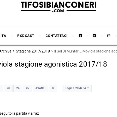
VITÀ
PODCAST
CONTATTACI
 Archive
Stagione 2017/2018
Il Gol Di Muntari... Moviola stagione a
oviola stagione agonistica 2017/18
8
Pagine 20 di 84
23
24
25
AVANTI
eguito la partita via fax