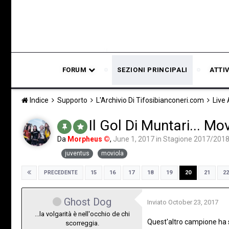
FORUM
SEZIONI PRINCIPALI
ATTI
Indice
Supporto
L'Archivio Di Tifosibianconeri.com
Live
Il Gol Di Muntari... M
Da
Morpheus ©
,
June 1, 2017
in
Stagione 2017/201
juventus
moviola
15
16
17
18
19
20
21
22
PRECEDENTE
Ghost Dog
Inviato
October 23, 2017
...la volgarità è nell'occhio de chi
Quest'altro campione ha s
scorreggia.