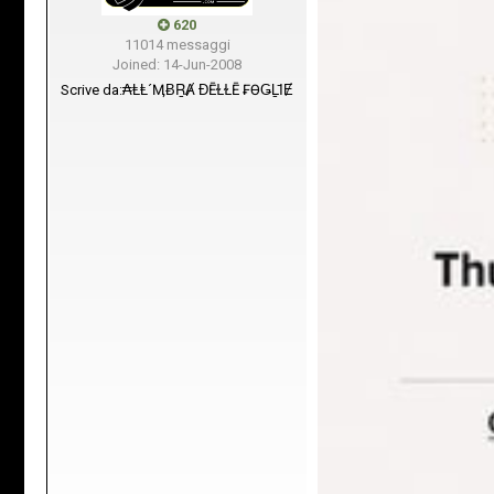
620
11014 messaggi
Joined: 14-Jun-2008
Scrive da:
₳ⱠⱠ´ѲӍɃṞȺ ƉĒⱢⱢĒ ₣ӨǤḺῙɆ