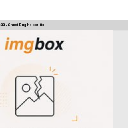
:33 ,
Ghost Dog
ha scritto: