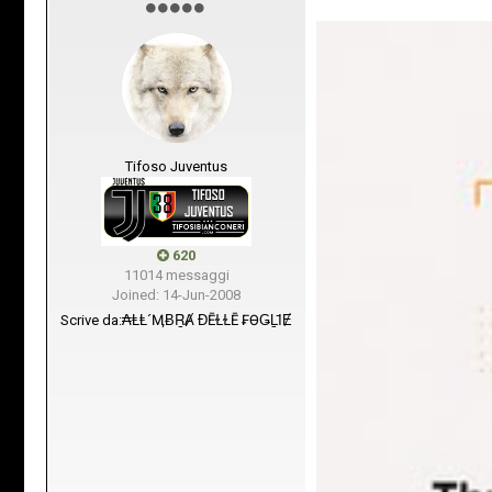
Tifoso Juventus
620
11014 messaggi
Joined: 14-Jun-2008
Scrive da:
₳ⱠⱠ´ѲӍɃṞȺ ƉĒⱢⱢĒ ₣ӨǤḺῙɆ