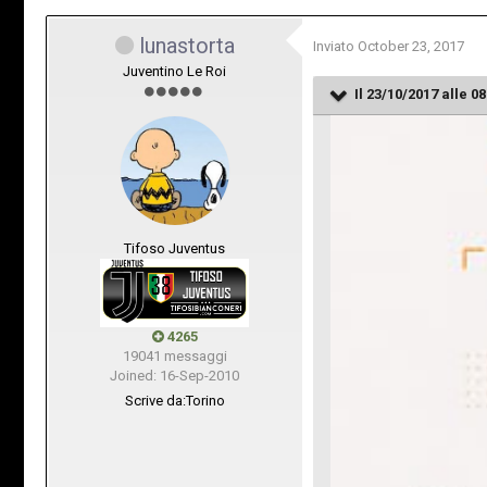
lunastorta
Inviato
October 23, 2017
Juventino Le Roi
Il 23/10/2017 alle 08
Tifoso Juventus
4265
19041 messaggi
Joined: 16-Sep-2010
Scrive da:
Torino