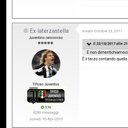
Ex laterzastella
Inviato
October 23, 2017
Juventino rancoroso
Il 22/10/2017 alle 21
E non dimentichiamoci 
È il terzo contando quell
Tifoso Juventus
574
6283 messaggi
Joined: 10-Apr-2010